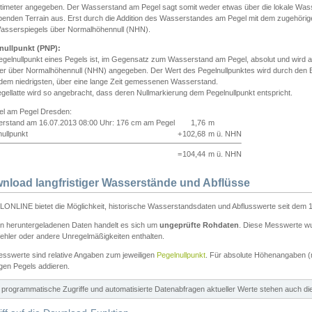
ntimeter angegeben. Der Wasserstand am Pegel sagt somit weder etwas über die lokale Wa
enden Terrain aus. Erst durch die Addition des Wasserstandes am Pegel mit dem zugehörig
asserspiegels über Normalhöhennull (NHN).
nullpunkt (PNP):
egelnullpunkt eines Pegels ist, im Gegensatz zum Wasserstand am Pegel, absolut und wir
ter über Normalhöhennull (NHN) angegeben. Der Wert des Pegelnullpunktes wird durch den Bet
 dem niedrigsten, über eine lange Zeit gemessenen Wasserstand.
gellatte wird so angebracht, dass deren Nullmarkierung dem Pegelnullpunkt entspricht.
iel am Pegel Dresden:
rstand am 16.07.2013 08:00 Uhr: 176 cm am Pegel
1,76
m
ullpunkt
+
102,68
m ü. NHN
=
104,44
m ü. NHN
nload langfristiger Wasserstände und Abflüsse
ONLINE bietet die Möglichkeit, historische Wasserstandsdaten und Abflusswerte seit dem 1
en heruntergeladenen Daten handelt es sich um
ungeprüfte Rohdaten
. Diese Messwerte wur
ehler oder andere Unregelmäßigkeiten enthalten.
esswerte sind relative Angaben zum jeweiligen
Pegelnullpunkt
. Für absolute Höhenangaben 
igen Pegels addieren.
ür programmatische Zugriffe und automatisierte Datenabfragen aktueller Werte stehen auch d