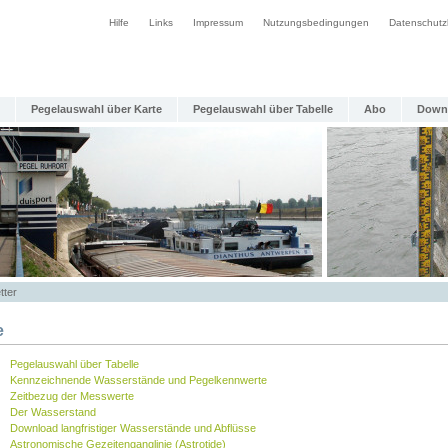
Hilfe
Links
Impressum
Nutzungsbedingungen
Datenschutz
Pegelauswahl über Karte
Pegelauswahl über Tabelle
Abo
Down
tter
e
Pegelauswahl über Tabelle
Kennzeichnende Wasserstände und Pegelkennwerte
Zeitbezug der Messwerte
Der Wasserstand
Download langfristiger Wasserstände und Abflüsse
Astronomische Gezeitenganglinie (Astrotide)