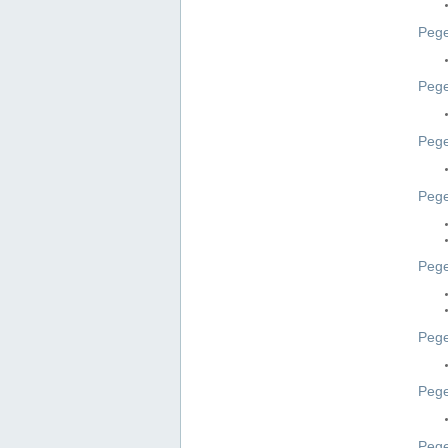
Pege
Pege
Peg
Pege
Pege
Pege
Pege
Peg