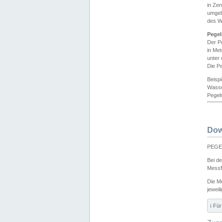
in Ze
umgeb
des W
Pegel
Der P
in Me
unter
Die Pe
Beisp
Wasse
Pegeln
Dow
PEGEL
Bei d
Messf
Die M
jeweil
ℹ️ F