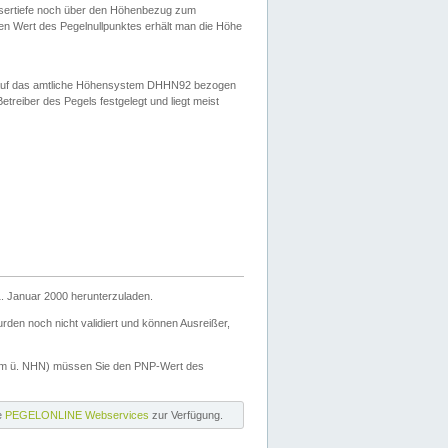
ssertiefe noch über den Höhenbezug zum
en Wert des Pegelnullpunktes erhält man die Höhe
d auf das amtliche Höhensystem DHHN92 bezogen
reiber des Pegels festgelegt und liegt meist
. Januar 2000 herunterzuladen.
den noch nicht validiert und können Ausreißer,
(m ü. NHN) müssen Sie den PNP-Wert des
ie
PEGELONLINE Webservices
zur Verfügung.