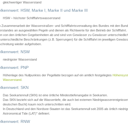
gleichwertiger Wasserstand
lkennwert: HSW, Marke I, Marke II und Marke III
HSW – höchster Schifffahrtswasserstand
in Zusammenarbeit der Wasserstraßen- und Schifffahrtsverwaltung des Bundes mit den Bund
standes an ausgewählten Pegeln und dienen als Richtwerte für den Betrieb der Schifffahrt. 
n von den örtlichen Gegebenheiten ab und sind von Gewässer zu Gewässer unterschiedlich
 unterschiedliche Beschränkungen (z.B. Sperrungen) für die Schifffahrt im jeweiligen Gewäss
schreitung wieder aufgehoben.
lkennwert: NSW
niedrigster Wasserstand
lkennwert: PNP
Höhenlage des Nullpunktes der Pegellatte bezogen auf ein amtlich festgelegtes
Höhensys
Wasserstand
.
lkennwert: SKN
Das Seekartennull (SKN) ist eine örtliche Mindesttiefenangabe in Seekarten.
Das SKN bezieht sich auf die Wassertiefe, die auch bei extemen Niedrigwasserereignissen
deutschen Bucht) kaum noch unterschritten wird.
In Deutschland und den Nordsee-Staaten ist das Seekartennull seit 2005 als örtlich nie
Astronomical Tide (LAT)" definiert.
lkennwert: RNW