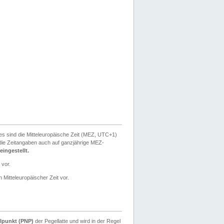
ies sind die Mitteleuropäische Zeit (MEZ, UTC+1)
ie Zeitangaben auch auf ganzjährige MEZ-
ingestellt.
 vor.
 Mitteleuropäischer Zeit vor.
lpunkt (PNP)
der Pegellatte und wird in der Regel