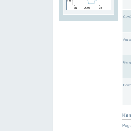
Gewä
Ausw
Gangl
Down
Ken
Pege