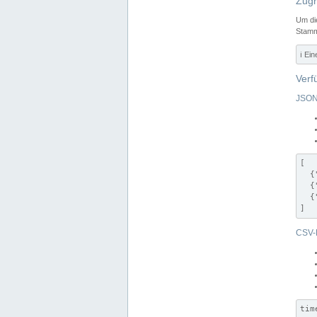
Zugr
Um di
Stamm
ℹ️ Ei
Verf
JSON
[

  {
  {
  {
]
CSV-
tim