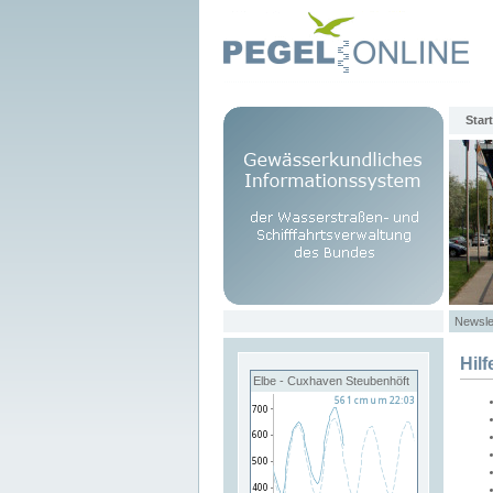
Start
Newsle
Hilf
Elbe - Cuxhaven Steubenhöft