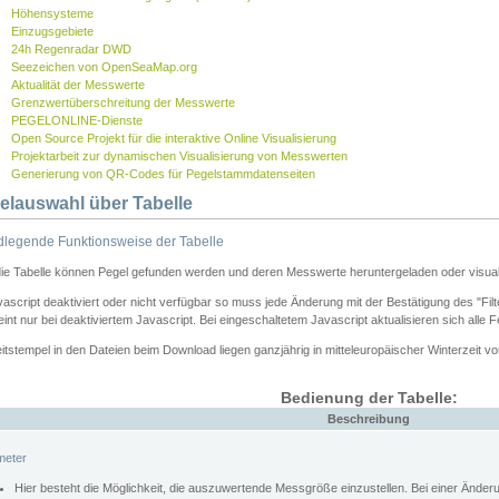
Höhensysteme
Einzugsgebiete
24h Regenradar DWD
Seezeichen von OpenSeaMap.org
Aktualität der Messwerte
Grenzwertüberschreitung der Messwerte
PEGELONLINE-Dienste
Open Source Projekt für die interaktive Online Visualisierung
Projektarbeit zur dynamischen Visualisierung von Messwerten
Generierung von QR-Codes für Pegelstammdatenseiten
elauswahl über Tabelle
legende Funktionsweise der Tabelle
die Tabelle können Pegel gefunden werden und deren Messwerte heruntergeladen oder visuali
vascript deaktiviert oder nicht verfügbar so muss jede Änderung mit der Bestätigung des "Filt
int nur bei deaktiviertem Javascript. Bei eingeschaltetem Javascript aktualisieren sich alle 
itstempel in den Dateien beim Download liegen ganzjährig in mitteleuropäischer Winterzeit vo
Bedienung der Tabelle:
Beschreibung
meter
Hier besteht die Möglichkeit, die auszuwertende Messgröße einzustellen. Bei einer Ände