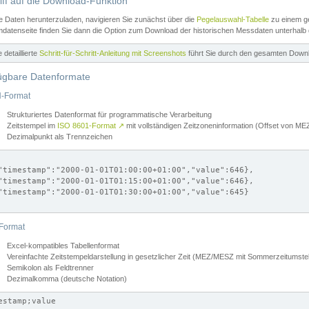
iff auf die Download-Funktion
e Daten herunterzuladen, navigieren Sie zunächst über die
Pegelauswahl-Tabelle
zu einem ge
datenseite finden Sie dann die Option zum Download der historischen Messdaten unterhalb
ne detaillierte
Schritt-für-Schritt-Anleitung mit Screenshots
führt Sie durch den gesamten Down
ügbare Datenformate
-Format
Strukturiertes Datenformat für programmatische Verarbeitung
Zeitstempel im
ISO 8601-Format
↗
mit vollständigen Zeitzoneninformation (Offset von 
Dezimalpunkt als Trennzeichen
"timestamp":"2000-01-01T01:00:00+01:00","value":646},

"timestamp":"2000-01-01T01:15:00+01:00","value":646},

"timestamp":"2000-01-01T01:30:00+01:00","value":645}

Format
Excel-kompatibles Tabellenformat
Vereinfachte Zeitstempeldarstellung in gesetzlicher Zeit (MEZ/MESZ mit Sommerzeitumstel
Semikolon als Feldtrenner
Dezimalkomma (deutsche Notation)
estamp;value
