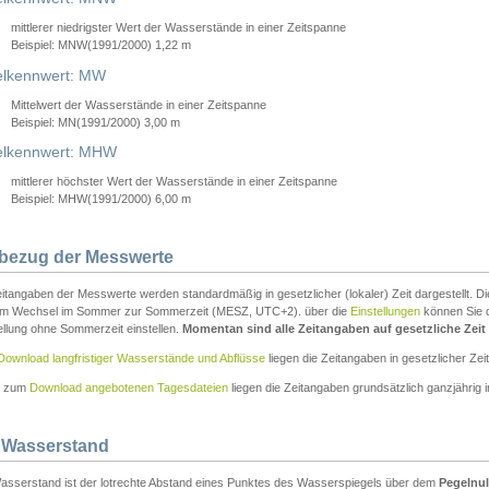
mittlerer niedrigster Wert der Wasserstände in einer Zeitspanne
Beispiel: MNW(1991/2000) 1,22 m
lkennwert: MW
Mittelwert der Wasserstände in einer Zeitspanne
Beispiel: MN(1991/2000) 3,00 m
elkennwert: MHW
mittlerer höchster Wert der Wasserstände in einer Zeitspanne
Beispiel: MHW(1991/2000) 6,00 m
tbezug der Messwerte
itangaben der Messwerte werden standardmäßig in gesetzlicher (lokaler) Zeit dargestellt. D
em Wechsel im Sommer zur Sommerzeit (MESZ, UTC+2). über die
Einstellungen
können Sie d
ellung ohne Sommerzeit einstellen.
Momentan sind alle Zeitangaben auf gesetzliche Zeit e
Download langfristiger Wasserstände und Abflüsse
liegen die Zeitangaben in gesetzlicher Zeit
n zum
Download angebotenen Tagesdateien
liegen die Zeitangaben grundsätzlich ganzjährig in
 Wasserstand
asserstand ist der lotrechte Abstand eines Punktes des Wasserspiegels über dem
Pegelnul