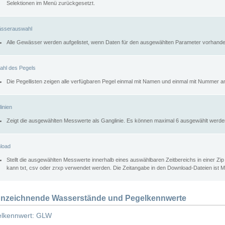
Selektionen im Menü zurückgesetzt.
sserauswahl
Alle Gewässer werden aufgelistet, wenn Daten für den ausgewählten Parameter vorhande
ahl des Pegels
Die Pegellisten zeigen alle verfügbaren Pegel einmal mit Namen und einmal mit Nummer a
inien
Zeigt die ausgewählten Messwerte als Ganglinie. Es können maximal 6 ausgewählt werde
load
Stellt die ausgewählten Messwerte innerhalb eines auswählbaren Zeitbereichs in einer Zi
kann txt, csv oder zrxp verwendet werden. Die Zeitangabe in den Download-Dateien ist 
nzeichnende Wasserstände und Pegelkennwerte
lkennwert: GLW