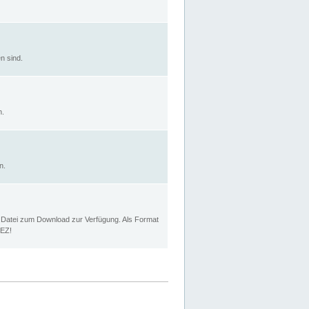
n sind.
n.
n.
p Datei zum Download zur Verfügung. Als Format
MEZ!