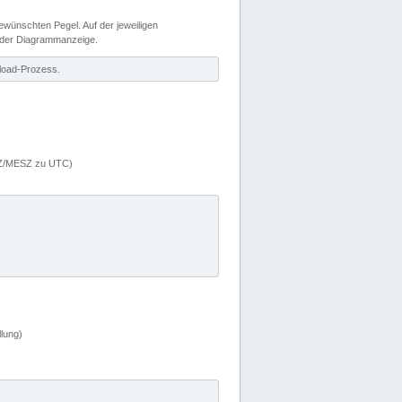
wünschten Pegel. Auf der jeweiligen
 der Diagrammanzeige.
load-Prozess.
MEZ/MESZ zu UTC)
lung)