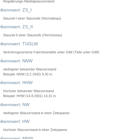
Regulierungs-Niedrigwasserstand
lkennwert: ZS_I
Stauziel I einer Staustufe (Normalstau)
lkennwert: ZS_II
Stauziel II einer Staustufe (Höchststau)
elkennwert: TUGLW
Verkehrsgesicherte Fahrrinnentiefe unter GlW (Tiefe unter GlW)
lkennwert: NNW
niedrigster bekannter Wasserstand
Beispiel: NNW (3.2.1942) 9,30 m
lkennwert: HHW
höchster bekannter Wasserstand
Beispiel: HHW (14.8.2001) 14,31 m
lkennwert: NW
niedrigster Wasserstand in einer Zeitspanne
lkennwert: HW
höchster Wasserstand in einer Zeitspanne
elkennwert: MNW