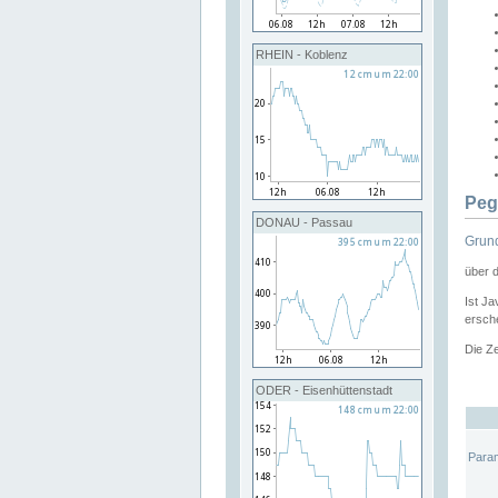
RHEIN - Koblenz
Peg
DONAU - Passau
Grund
über 
Ist Ja
ersche
Die Ze
ODER - Eisenhüttenstadt
Para