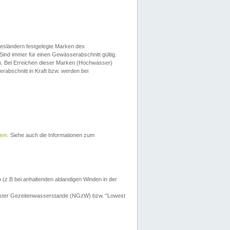
esländern festgelegte Marken des
Sind immer für einen Gewässerabschnitt gültig.
. Bei Erreichen dieser Marken (Hochwasser)
erabschnitt in Kraft bzw. werden bei
tem
. Siehe auch die Informationen zum
 (z.B bei anhaltenden ablandigen Winden in der
drigster Gezeitenwasserstande (NGzW) bzw. "Lowest