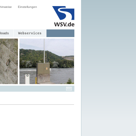
hinweise
Einstellungen
loads
Webservices