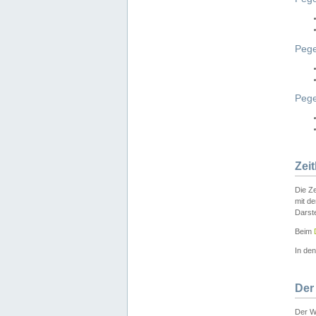
Pege
Peg
Zei
Die Ze
mit d
Darst
Beim
In de
Der
Der W