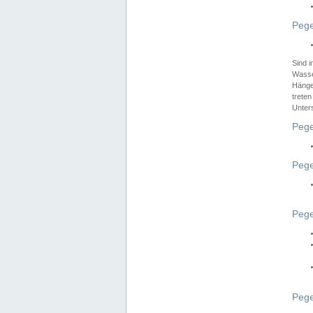
Pege
Sind 
Wasser
Hänge
treten
Unter
Pege
Pege
Pege
Pege