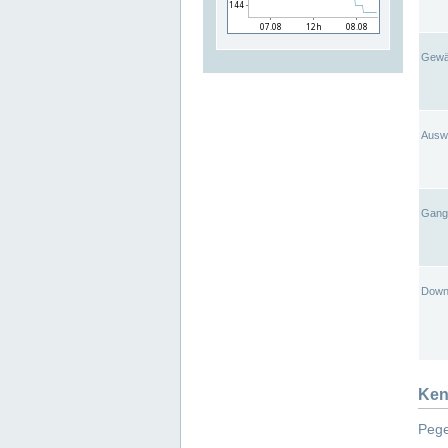
Gewä
Ausw
Gangl
Down
Ken
Pege