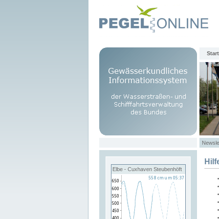
Start
Newsle
Hilf
Elbe - Cuxhaven Steubenhöft