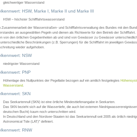
gleichwertiger Wasserstand
lkennwert: HSW, Marke I, Marke II und Marke III
HSW – höchster Schifffahrtswasserstand
in Zusammenarbeit der Wasserstraßen- und Schifffahrtsverwaltung des Bundes mit den Bund
standes an ausgewählten Pegeln und dienen als Richtwerte für den Betrieb der Schifffahrt. 
n von den örtlichen Gegebenheiten ab und sind von Gewässer zu Gewässer unterschiedlich
 unterschiedliche Beschränkungen (z.B. Sperrungen) für die Schifffahrt im jeweiligen Gewäss
schreitung wieder aufgehoben.
lkennwert: NSW
niedrigster Wasserstand
lkennwert: PNP
Höhenlage des Nullpunktes der Pegellatte bezogen auf ein amtlich festgelegtes
Höhensys
Wasserstand
.
lkennwert: SKN
Das Seekartennull (SKN) ist eine örtliche Mindesttiefenangabe in Seekarten.
Das SKN bezieht sich auf die Wassertiefe, die auch bei extemen Niedrigwasserereignissen
deutschen Bucht) kaum noch unterschritten wird.
In Deutschland und den Nordsee-Staaten ist das Seekartennull seit 2005 als örtlich nie
Astronomical Tide (LAT)" definiert.
lkennwert: RNW