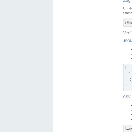
Zugr
Um di
Stamm
ℹ️ Ei
Verf
JSON
[

  {
  {
  {
]
CSV-
tim