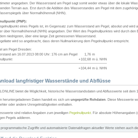
ntimeter angegeben. Der Wasserstand am Pegel sagt somit weder etwas über die lokale Wa
enden Terrain aus. Erst durch die Addition des Wasserstandes am Pegel mit dem zugehörig
asserspiegels über Normalhöhennull (NHN).
nullpunkt (PNP):
egelnullpunkt eines Pegels ist, im Gegensatz zum Wasserstand am Pegel, absolut und wir
ter über Normalhöhennull (NHN) angegeben. Der Wert des Pegelnullpunktes wird durch den Bet
 dem niedrigsten, über eine lange Zeit gemessenen Wasserstand.
gellatte wird so angebracht, dass deren Nullmarkierung dem Pegelnullpunkt entspricht.
iel am Pegel Dresden:
rstand am 16.07.2013 08:00 Uhr: 176 cm am Pegel
1,76
m
ullpunkt
+
102,68
m ü. NHN
=
104,44
m ü. NHN
nload langfristiger Wasserstände und Abflüsse
ONLINE bietet die Möglichkeit, historische Wasserstandsdaten und Abflusswerte seit dem 1
en heruntergeladenen Daten handelt es sich um
ungeprüfte Rohdaten
. Diese Messwerte wur
ehler oder andere Unregelmäßigkeiten enthalten.
esswerte sind relative Angaben zum jeweiligen
Pegelnullpunkt
. Für absolute Höhenangaben 
igen Pegels addieren.
ür programmatische Zugriffe und automatisierte Datenabfragen aktueller Werte stehen auch d