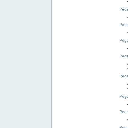
Pege
Pege
Peg
Pege
Pege
Pege
Pege
Peg