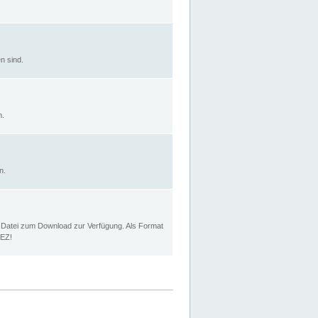
n sind.
n.
n.
p Datei zum Download zur Verfügung. Als Format
MEZ!