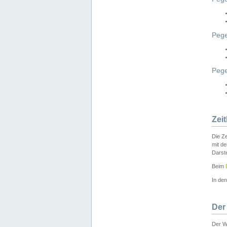
Pege
Peg
Zei
Die Ze
mit d
Darst
Beim
In de
Der
Der W