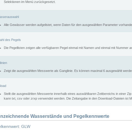
Selektionen im Menü zurückgesetzt.
sserauswahl
Alle Gewässer werden aufgelistet, wenn Daten für den ausgewählten Parameter vorhande
ahl des Pegels
Die Pegellisten zeigen alle verfügbaren Pegel einmal mit Namen und einmal mit Nummer a
inien
Zeigt die ausgewählten Messwerte als Ganglinie. Es können maximal 6 ausgewählt werde
load
Stellt die ausgewählten Messwerte innerhalb eines auswählbaren Zeitbereichs in einer Zi
kann txt, csv oder zrxp verwendet werden. Die Zeitangabe in den Download-Dateien ist 
nzeichnende Wasserstände und Pegelkennwerte
lkennwert: GLW