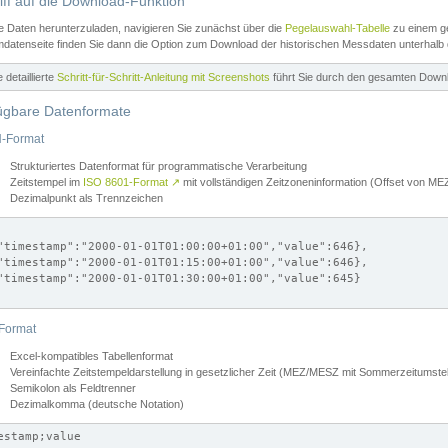
iff auf die Download-Funktion
e Daten herunterzuladen, navigieren Sie zunächst über die
Pegelauswahl-Tabelle
zu einem ge
datenseite finden Sie dann die Option zum Download der historischen Messdaten unterhalb
ne detaillierte
Schritt-für-Schritt-Anleitung mit Screenshots
führt Sie durch den gesamten Down
ügbare Datenformate
-Format
Strukturiertes Datenformat für programmatische Verarbeitung
Zeitstempel im
ISO 8601-Format
↗
mit vollständigen Zeitzoneninformation (Offset von 
Dezimalpunkt als Trennzeichen
"timestamp":"2000-01-01T01:00:00+01:00","value":646},

"timestamp":"2000-01-01T01:15:00+01:00","value":646},

"timestamp":"2000-01-01T01:30:00+01:00","value":645}

Format
Excel-kompatibles Tabellenformat
Vereinfachte Zeitstempeldarstellung in gesetzlicher Zeit (MEZ/MESZ mit Sommerzeitumstel
Semikolon als Feldtrenner
Dezimalkomma (deutsche Notation)
estamp;value
