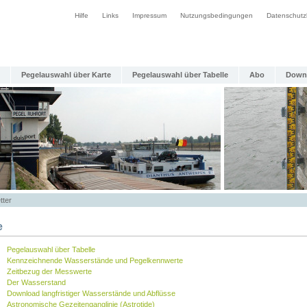
Hilfe
Links
Impressum
Nutzungsbedingungen
Datenschutz
Pegelauswahl über Karte
Pegelauswahl über Tabelle
Abo
Down
tter
e
Pegelauswahl über Tabelle
Kennzeichnende Wasserstände und Pegelkennwerte
Zeitbezug der Messwerte
Der Wasserstand
Download langfristiger Wasserstände und Abflüsse
Astronomische Gezeitenganglinie (Astrotide)