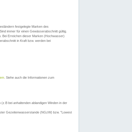
esländern festgelegte Marken des
Sind immer für einen Gewässerabschnitt gültig.
. Bei Erreichen dieser Marken (Hochwasser)
erabschnitt in Kraft bzw. werden bei
tem
. Siehe auch die Informationen zum
 (z.B bei anhaltenden ablandigen Winden in der
drigster Gezeitenwasserstande (NGzW) bzw. "Lowest