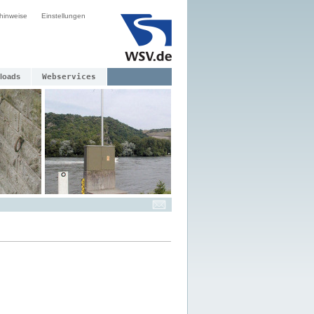
hinweise
Einstellungen
loads
Webservices