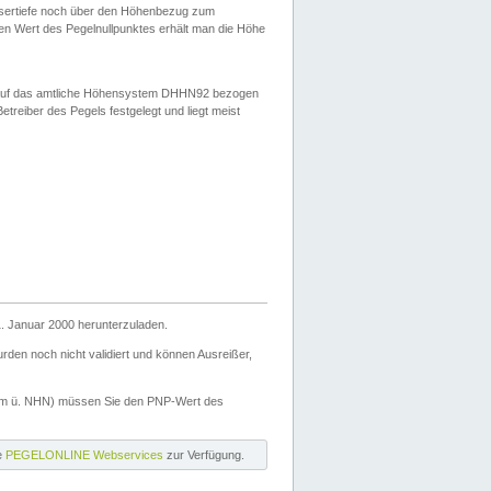
ssertiefe noch über den Höhenbezug zum
en Wert des Pegelnullpunktes erhält man die Höhe
d auf das amtliche Höhensystem DHHN92 bezogen
reiber des Pegels festgelegt und liegt meist
. Januar 2000 herunterzuladen.
den noch nicht validiert und können Ausreißer,
(m ü. NHN) müssen Sie den PNP-Wert des
ie
PEGELONLINE Webservices
zur Verfügung.