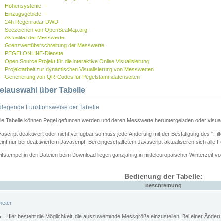
Höhensysteme
Einzugsgebiete
24h Regenradar DWD
Seezeichen von OpenSeaMap.org
Aktualität der Messwerte
Grenzwertüberschreitung der Messwerte
PEGELONLINE-Dienste
Open Source Projekt für die interaktive Online Visualisierung
Projektarbeit zur dynamischen Visualisierung von Messwerten
Generierung von QR-Codes für Pegelstammdatenseiten
elauswahl über Tabelle
legende Funktionsweise der Tabelle
die Tabelle können Pegel gefunden werden und deren Messwerte heruntergeladen oder visuali
vascript deaktiviert oder nicht verfügbar so muss jede Änderung mit der Bestätigung des "Filt
int nur bei deaktiviertem Javascript. Bei eingeschaltetem Javascript aktualisieren sich alle 
itstempel in den Dateien beim Download liegen ganzjährig in mitteleuropäischer Winterzeit vo
Bedienung der Tabelle:
Beschreibung
meter
Hier besteht die Möglichkeit, die auszuwertende Messgröße einzustellen. Bei einer Ände