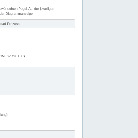
wünschten Pegel. Auf der jeweiligen
 der Diagrammanzeige.
load-Prozess.
MEZ/MESZ zu UTC)
lung)