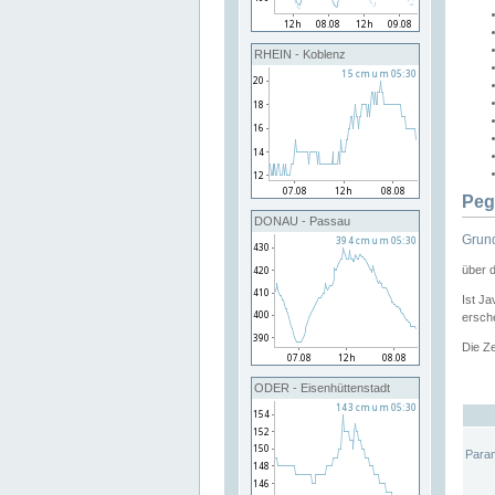
RHEIN - Koblenz
Peg
DONAU - Passau
Grund
über 
Ist Ja
ersche
Die Ze
ODER - Eisenhüttenstadt
Para