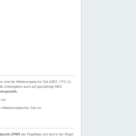
ies sind die Mitteleuropäische Zeit (MEZ, UTC+1)
ie Zeitangaben auch auf ganzjährige MEZ-
ingestellt.
 vor.
 Mitteleuropäischer Zeit vor.
lpunkt (PNP)
der Pegellatte und wird in der Regel