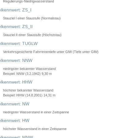
Regulierungs-Niedrigwasserstand
lkennwert: ZS_I
Stauziel I einer Staustufe (Normalstau)
lkennwert: ZS_II
Stauziel II einer Staustufe (Höchststau)
elkennwert: TUGLW
Verkehrsgesicherte Fahrrinnentiefe unter GlW (Tiefe unter GlW)
lkennwert: NNW
niedrigster bekannter Wasserstand
Beispiel: NNW (3.2.1942) 9,30 m
lkennwert: HHW
höchster bekannter Wasserstand
Beispiel: HHW (14.8.2001) 14,31 m
lkennwert: NW
niedrigster Wasserstand in einer Zeitspanne
lkennwert: HW
höchster Wasserstand in einer Zeitspanne
elkennwert: MNW