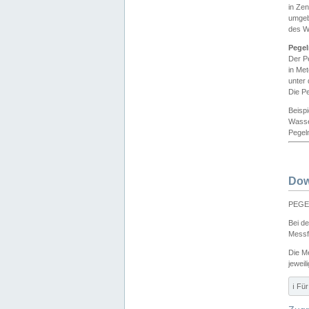
in Ze
umgeb
des W
Pegel
Der P
in Me
unter
Die Pe
Beisp
Wasse
Pegeln
Dow
PEGEL
Bei d
Messf
Die M
jeweil
ℹ️ F