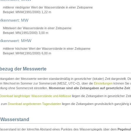
mittlerer niedrigster Wert der Wasserstände in einer Zeitspanne
Beispiel: MNW(1991/2000) 1,22 m
lkennwert: MW
Mittelwert der Wasserstände in einer Zeitspanne
Beispiel: MN(1991/2000) 3,00 m
elkennwert: MHW
mittlerer höchster Wert der Wasserstände in einer Zeitspanne
Beispiel: MHW(1991/2000) 6,00 m
tbezug der Messwerte
itangaben der Messwerte werden standardmäßig in gesetzlicher (lokaler) Zeit dargestellt. D
em Wechsel im Sommer zur Sommerzeit (MESZ, UTC+2). über die
Einstellungen
können Sie d
ellung ohne Sommerzeit einstellen.
Momentan sind alle Zeitangaben auf gesetzliche Zeit e
Download langfristiger Wasserstände und Abflüsse
liegen die Zeitangaben in gesetzlicher Zeit
n zum
Download angebotenen Tagesdateien
liegen die Zeitangaben grundsätzlich ganzjährig in
 Wasserstand
asserstand ist der lotrechte Abstand eines Punktes des Wasserspiegels über dem
Pegelnul