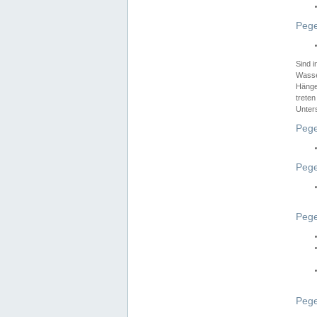
Pege
Sind 
Wasser
Hänge
treten
Unter
Pege
Pege
Pege
Pege