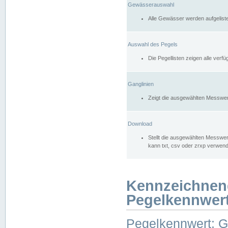
Gewässerauswahl
Alle Gewässer werden aufgelist
Auswahl des Pegels
Die Pegellisten zeigen alle ver
Ganglinien
Zeigt die ausgewählten Messwer
Download
Stellt die ausgewählten Messwer
kann txt, csv oder zrxp verwen
Kennzeichnen
Pegelkennwer
Pegelkennwert: 