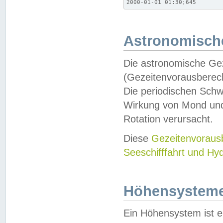
2000-01-01 01:30;645
Astronomische
Die astronomische Gez
(Gezeitenvorausberec
Die periodischen Schw
Wirkung von Mond und
Rotation verursacht.
Diese
Gezeitenvorau
Seeschifffahrt und Hy
Höhensystem
Ein Höhensystem ist e