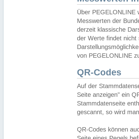
Über PEGELONLINE wer
Messwerten der Bundes
derzeit klassische Da
der Werte findet nicht 
Darstellungsmöglichkei
von PEGELONLINE zu 
QR-Codes
Auf der Stammdatensei
Seite anzeigen" ein Q
Stammdatenseite enthä
gescannt, so wird man
QR-Codes können auc
Seite eines Pegels be