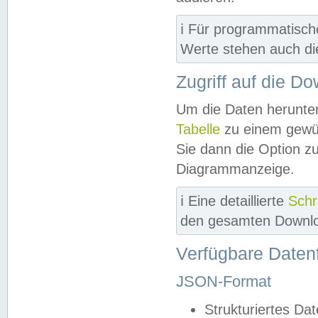
ℹ️ Für programmatisch
Werte stehen auch d
Zugriff auf die D
Um die Daten herunter
Tabelle
zu einem gewün
Sie dann die Option z
Diagrammanzeige.
ℹ️ Eine detaillierte
Schr
den gesamten Downlo
Verfügbare Daten
JSON-Format
Strukturiertes Da