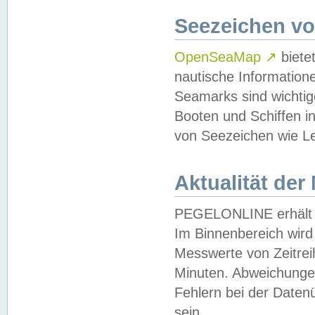
Seezeichen v
OpenSeaMap
↗
biete
nautische Information
Seamarks sind wichtig
Booten und Schiffen i
von Seezeichen wie Le
Aktualität der
PEGELONLINE erhält u
Im Binnenbereich wird 
Messwerte von Zeitreih
Minuten. Abweichungen
Fehlern bei der Daten
sein.