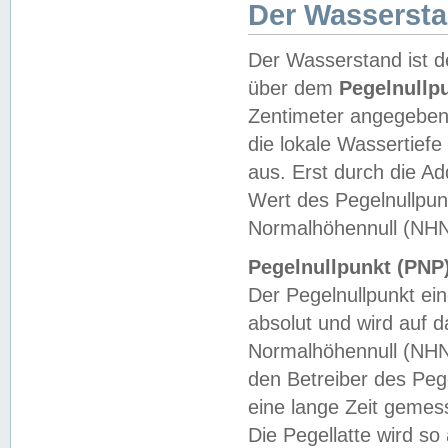
Der Wasserst
Der Wasserstand ist d
über dem
Pegelnullp
Zentimeter angegeben
die lokale Wassertie
aus. Erst durch die A
Wert des Pegelnullpun
Normalhöhennull (NHN
Pegelnullpunkt (PNP)
Der Pegelnullpunkt ei
absolut und wird auf
Normalhöhennull (NHN
den Betreiber des Pege
eine lange Zeit geme
Die Pegellatte wird s