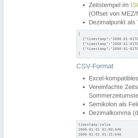
Zeitstempel im
IS
(Offset von MEZ
Dezimalpunkt als
[

  {"timestamp":"2000-01-01T0
  {"timestamp":"2000-01-01T0
  {"timestamp":"2000-01-01T0
]
CSV-Format
Excel-kompatibles
Vereinfachte Zeit
Sommerzeitumstel
Semikolon als Fel
Dezimalkomma (de
timestamp;value

2000-01-01 01:00;646

2000-01-01 01:15;646
