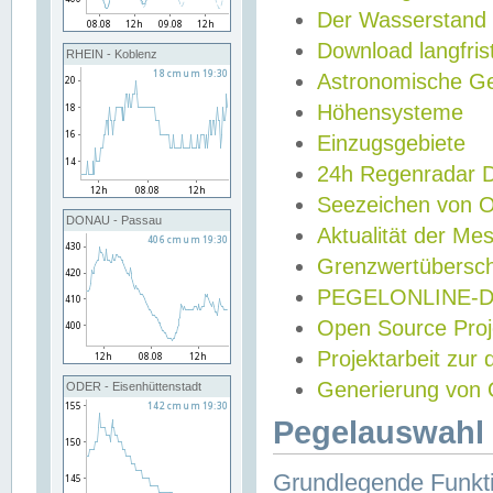
Der Wasserstand
Download langfris
RHEIN - Koblenz
Astronomische Gez
Höhensysteme
Einzugsgebiete
24h Regenradar
Seezeichen von 
DONAU - Passau
Aktualität der Me
Grenzwertübersch
PEGELONLINE-Di
Open Source Projek
Projektarbeit zur
Generierung von 
ODER - Eisenhüttenstadt
Pegelauswahl 
Grundlegende Funkti