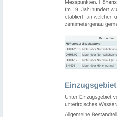
Messpunkten. Höhensy
Im 19. Jahrhundert wu
etabliert, an welchen 
zentimetergenau gem
Deutschland
Höhennetz
Bezeichnung
DHHN2016
Meter über Normalhöhennul
DHHN92
Meter über Normalhöhennul
DHHN12
Meter über Normalnull (m. 
SNN76
Meter über Höhennormal (m
Einzugsgebiet
Unter Einzugsgebiet v
unterirdisches Wasser
Allgemeine Bestandtei