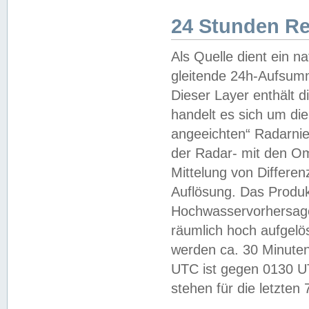
24 Stunden R
Als Quelle dient ein n
gleitende 24h-Aufsum
Dieser Layer enthält
handelt es sich um di
angeeichten“ Radarnie
der Radar- mit den O
Mittelung von Differe
Auflösung. Das Produk
Hochwasservorhersagez
räumlich hoch aufgelö
werden ca. 30 Minuten
UTC ist gegen 0130 UTC
stehen für die letzten