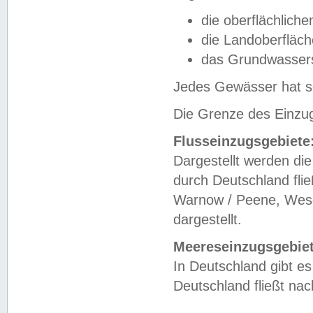
die oberflächlich
die Landoberfläc
das Grundwasser
Jedes Gewässer hat se
Die Grenze des Einzug
Flusseinzugsgebiete
Dargestellt werden die
durch Deutschland fli
Warnow / Peene, Weser
dargestellt.
Meereseinzugsgebiet
In Deutschland gibt 
Deutschland fließt n