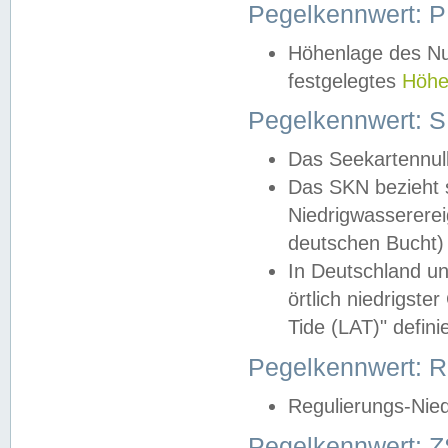
Pegelkennwert: 
Höhenlage des Nul
festgelegtes
Höhe
Pegelkennwert: 
Das Seekartennull
Das SKN bezieht s
Niedrigwassererei
deutschen Bucht) 
In Deutschland un
örtlich niedrigst
Tide (LAT)" definie
Pegelkennwert:
Regulierungs-Nie
Pegelkennwert: Z