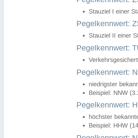
Stauziel I einer S
Pegelkennwert: Z
Stauziel II einer 
Pegelkennwert:
Verkehrsgesichert
Pegelkennwert:
niedrigster bekan
Beispiel: NNW (3
Pegelkennwert:
höchster bekannt
Beispiel: HHW (1
Pegelkennwert: 