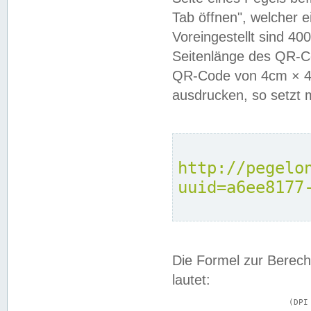
Tab öffnen", welcher 
Voreingestellt sind 4
Seitenlänge des QR-C
QR-Code von 4cm × 4c
ausdrucken, so setzt 
http://pegelo
uuid=a6ee8177
Die Formel zur Berech
lautet:
			(DPI × Druckkantenlänge in cm) ÷ 2,54 = Kantenlänge in Pixel
