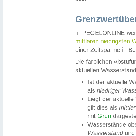
Grenzwertüber
In PEGELONLINE werde
mittleren niedrigsten
einer Zeitspanne in Be
Die farblichen Abstuf
aktuellen Wasserstand
Ist der aktuelle 
als
niedriger Was
Liegt der aktue
gilt dies als
mittle
mit
Grün
dargestel
Wasserstände obe
Wasserstand
und