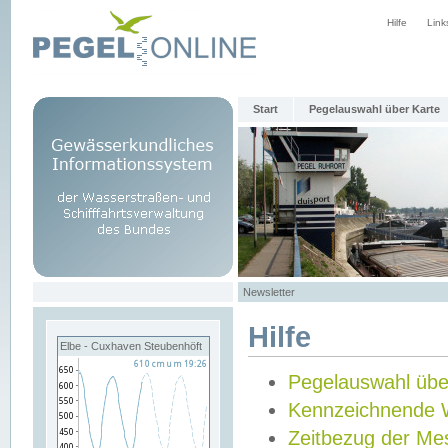
Hilfe
Link
Start
Pegelauswahl über Karte
Newsletter
Hilfe
Elbe - Cuxhaven Steubenhöft
Pegelauswahl übe
Kennzeichnende 
Zeitbezug der Me