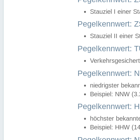
Stauziel I einer S
Pegelkennwert: Z
Stauziel II einer 
Pegelkennwert:
Verkehrsgesichert
Pegelkennwert:
niedrigster bekan
Beispiel: NNW (3
Pegelkennwert:
höchster bekannt
Beispiel: HHW (1
Pegelkennwert: 