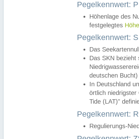
Pegelkennwert: 
Höhenlage des Nul
festgelegtes
Höhe
Pegelkennwert: 
Das Seekartennull
Das SKN bezieht s
Niedrigwassererei
deutschen Bucht) 
In Deutschland un
örtlich niedrigst
Tide (LAT)" definie
Pegelkennwert:
Regulierungs-Nie
Pegelkennwert: Z