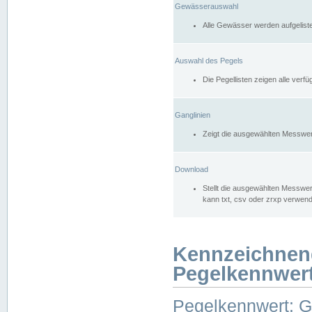
Gewässerauswahl
Alle Gewässer werden aufgelist
Auswahl des Pegels
Die Pegellisten zeigen alle ver
Ganglinien
Zeigt die ausgewählten Messwer
Download
Stellt die ausgewählten Messwer
kann txt, csv oder zrxp verwen
Kennzeichnen
Pegelkennwer
Pegelkennwert: 