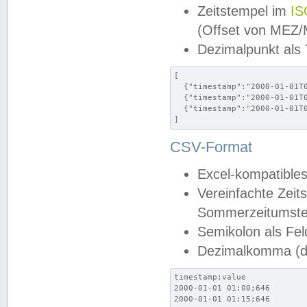
Zeitstempel im
IS
(Offset von MEZ
Dezimalpunkt als
[

  {"timestamp":"2000-01-01T0
  {"timestamp":"2000-01-01T0
  {"timestamp":"2000-01-01T0
]
CSV-Format
Excel-kompatibles
Vereinfachte Zeit
Sommerzeitumstel
Semikolon als Fel
Dezimalkomma (de
timestamp;value

2000-01-01 01:00;646

2000-01-01 01:15;646
