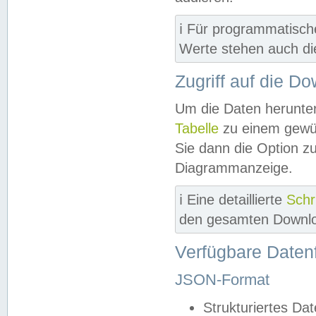
ℹ️ Für programmatisch
Werte stehen auch d
Zugriff auf die D
Um die Daten herunter
Tabelle
zu einem gewün
Sie dann die Option z
Diagrammanzeige.
ℹ️ Eine detaillierte
Schr
den gesamten Downlo
Verfügbare Daten
JSON-Format
Strukturiertes Da