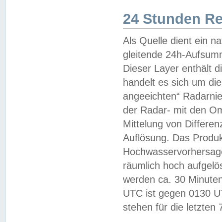
24 Stunden R
Als Quelle dient ein n
gleitende 24h-Aufsum
Dieser Layer enthält
handelt es sich um di
angeeichten“ Radarnie
der Radar- mit den O
Mittelung von Differe
Auflösung. Das Produk
Hochwasservorhersagez
räumlich hoch aufgelö
werden ca. 30 Minuten
UTC ist gegen 0130 UTC
stehen für die letzten