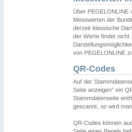
Über PEGELONLINE wer
Messwerten der Bundes
derzeit klassische Da
der Werte findet nicht 
Darstellungsmöglichkei
von PEGELONLINE zu 
QR-Codes
Auf der Stammdatensei
Seite anzeigen" ein Q
Stammdatenseite enthä
gescannt, so wird man
QR-Codes können auc
Seite eines Pegels be