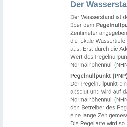
Der Wasserst
Der Wasserstand ist d
über dem
Pegelnullp
Zentimeter angegeben
die lokale Wassertie
aus. Erst durch die A
Wert des Pegelnullpun
Normalhöhennull (NHN
Pegelnullpunkt (PNP)
Der Pegelnullpunkt ei
absolut und wird auf
Normalhöhennull (NHN
den Betreiber des Pege
eine lange Zeit geme
Die Pegellatte wird s