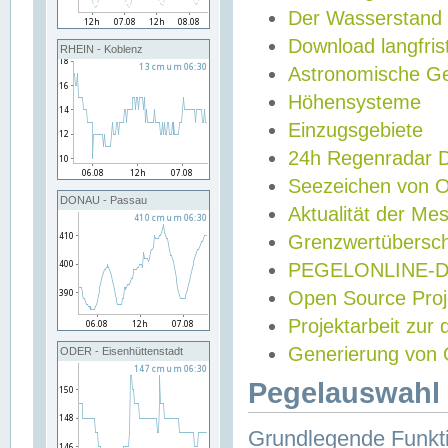
Der Wasserstand
Download langfris
RHEIN - Koblenz
Astronomische Gez
Höhensysteme
Einzugsgebiete
24h Regenradar
Seezeichen von 
DONAU - Passau
Aktualität der Me
Grenzwertübersch
PEGELONLINE-Di
Open Source Projek
Projektarbeit zur
Generierung von 
ODER - Eisenhüttenstadt
Pegelauswahl 
Grundlegende Funkti