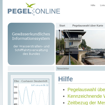
Hilfe
Link
Start
Pegelauswahl über Karte
Newsletter
Hilfe
Elbe - Cuxhaven Steubenhöft
Pegelauswahl übe
Kennzeichnende 
Zeitbezug der Me