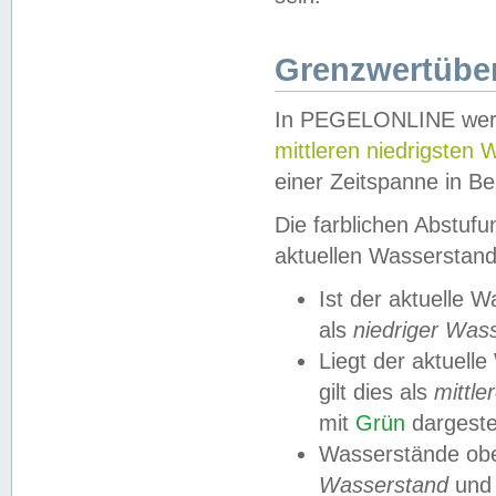
Grenzwertüber
In PEGELONLINE werde
mittleren niedrigsten
einer Zeitspanne in Be
Die farblichen Abstuf
aktuellen Wasserstand
Ist der aktuelle 
als
niedriger Was
Liegt der aktue
gilt dies als
mittle
mit
Grün
dargestel
Wasserstände obe
Wasserstand
und