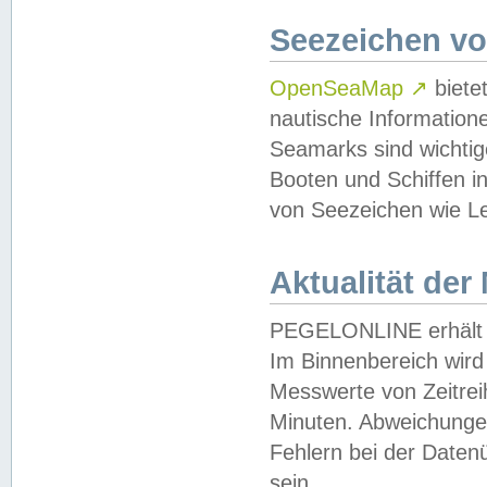
Seezeichen v
OpenSeaMap
↗
biete
nautische Information
Seamarks sind wichtig
Booten und Schiffen i
von Seezeichen wie Le
Aktualität der
PEGELONLINE erhält u
Im Binnenbereich wird 
Messwerte von Zeitreih
Minuten. Abweichungen
Fehlern bei der Daten
sein.