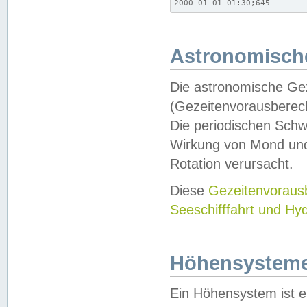
2000-01-01 01:30;645
Astronomische
Die astronomische Gez
(Gezeitenvorausberec
Die periodischen Schw
Wirkung von Mond und
Rotation verursacht.
Diese
Gezeitenvorau
Seeschifffahrt und Hy
Höhensystem
Ein Höhensystem ist e