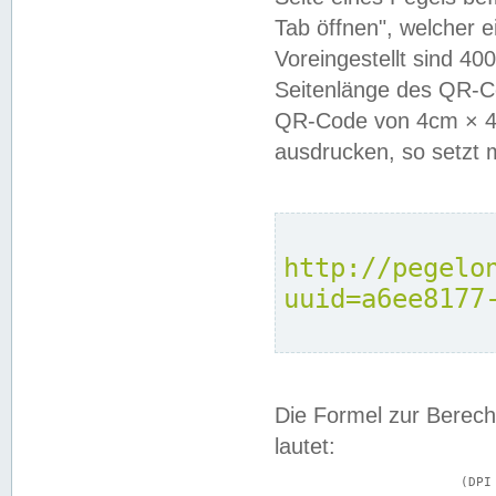
Tab öffnen", welcher 
Voreingestellt sind 4
Seitenlänge des QR-C
QR-Code von 4cm × 4c
ausdrucken, so setzt 
http://pegelo
uuid=a6ee8177
Die Formel zur Berech
lautet:
			(DPI × Druckkantenlänge in cm) ÷ 2,54 = Kantenlänge in Pixel
