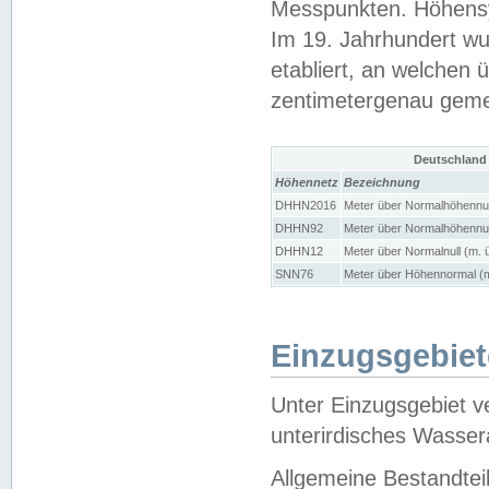
Messpunkten. Höhensy
Im 19. Jahrhundert wu
etabliert, an welchen 
zentimetergenau gem
Deutschland
Höhennetz
Bezeichnung
DHHN2016
Meter über Normalhöhennul
DHHN92
Meter über Normalhöhennul
DHHN12
Meter über Normalnull (m. 
SNN76
Meter über Höhennormal (m
Einzugsgebiet
Unter Einzugsgebiet v
unterirdisches Wasser
Allgemeine Bestandtei