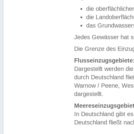
die oberflächlich
die Landoberfläc
das Grundwasser
Jedes Gewässer hat se
Die Grenze des Einzug
Flusseinzugsgebiete
Dargestellt werden die
durch Deutschland fli
Warnow / Peene, Weser
dargestellt.
Meereseinzugsgebiet
In Deutschland gibt 
Deutschland fließt n