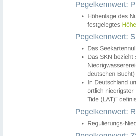
Pegelkennwert: 
Höhenlage des Nul
festgelegtes
Höhe
Pegelkennwert: 
Das Seekartennull
Das SKN bezieht s
Niedrigwassererei
deutschen Bucht) 
In Deutschland un
örtlich niedrigst
Tide (LAT)" definie
Pegelkennwert:
Regulierungs-Nie
Pegelkennwert: Z