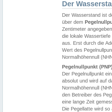
Der Wasserst
Der Wasserstand ist d
über dem
Pegelnullp
Zentimeter angegeben
die lokale Wassertie
aus. Erst durch die A
Wert des Pegelnullpun
Normalhöhennull (NHN
Pegelnullpunkt (PNP)
Der Pegelnullpunkt ei
absolut und wird auf
Normalhöhennull (NHN
den Betreiber des Pege
eine lange Zeit geme
Die Pegellatte wird s