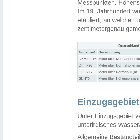
Messpunkten. Höhensy
Im 19. Jahrhundert wu
etabliert, an welchen 
zentimetergenau gem
Deutschland
Höhennetz
Bezeichnung
DHHN2016
Meter über Normalhöhennul
DHHN92
Meter über Normalhöhennul
DHHN12
Meter über Normalnull (m. 
SNN76
Meter über Höhennormal (m
Einzugsgebiet
Unter Einzugsgebiet v
unterirdisches Wasser
Allgemeine Bestandtei