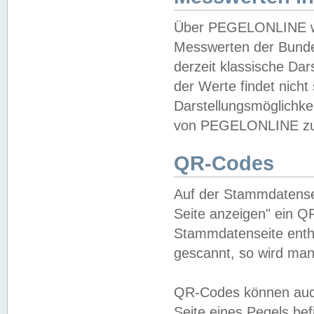
Über PEGELONLINE wer
Messwerten der Bundes
derzeit klassische Da
der Werte findet nicht 
Darstellungsmöglichkei
von PEGELONLINE zu 
QR-Codes
Auf der Stammdatensei
Seite anzeigen" ein Q
Stammdatenseite enthä
gescannt, so wird man
QR-Codes können auc
Seite eines Pegels be