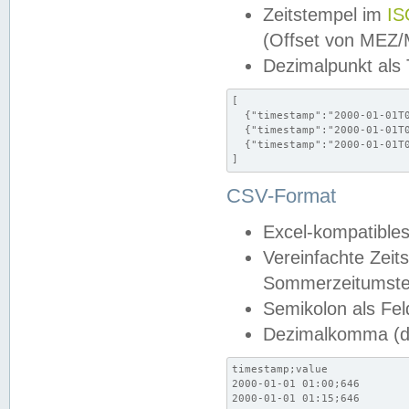
Zeitstempel im
IS
(Offset von MEZ
Dezimalpunkt als
[

  {"timestamp":"2000-01-01T0
  {"timestamp":"2000-01-01T0
  {"timestamp":"2000-01-01T0
]
CSV-Format
Excel-kompatibles
Vereinfachte Zeit
Sommerzeitumstel
Semikolon als Fel
Dezimalkomma (de
timestamp;value

2000-01-01 01:00;646

2000-01-01 01:15;646
