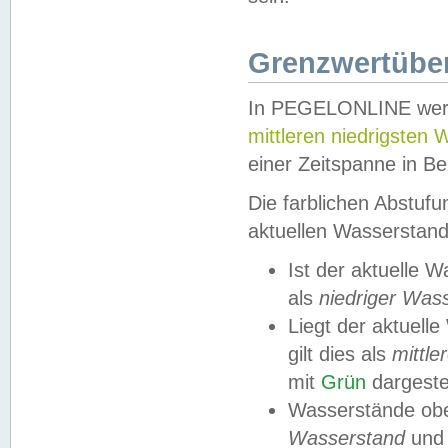
Grenzwertüber
In PEGELONLINE werde
mittleren niedrigsten
einer Zeitspanne in Be
Die farblichen Abstuf
aktuellen Wasserstand
Ist der aktuelle 
als
niedriger Was
Liegt der aktue
gilt dies als
mittle
mit
Grün
dargestel
Wasserstände obe
Wasserstand
und