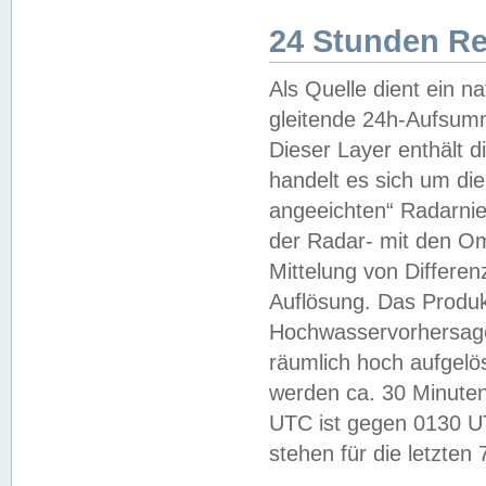
24 Stunden R
Als Quelle dient ein n
gleitende 24h-Aufsum
Dieser Layer enthält
handelt es sich um di
angeeichten“ Radarnie
der Radar- mit den O
Mittelung von Differe
Auflösung. Das Produk
Hochwasservorhersagez
räumlich hoch aufgelö
werden ca. 30 Minuten
UTC ist gegen 0130 UTC
stehen für die letzten