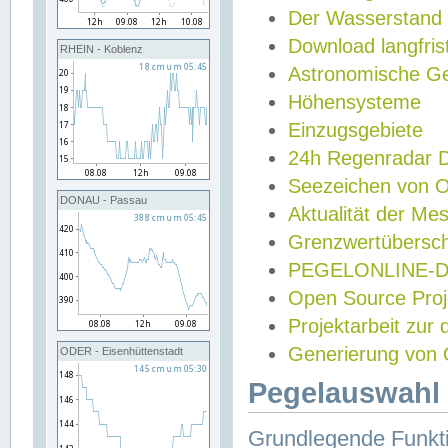
Der Wasserstand
Download langfris
RHEIN - Koblenz
Astronomische Gez
Höhensysteme
Einzugsgebiete
24h Regenradar
Seezeichen von 
DONAU - Passau
Aktualität der Me
Grenzwertübersch
PEGELONLINE-Di
Open Source Projek
Projektarbeit zur
Generierung von 
ODER - Eisenhüttenstadt
Pegelauswahl 
Grundlegende Funkti