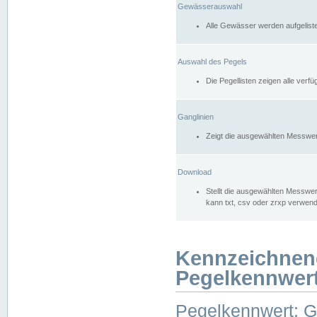
Gewässerauswahl
Alle Gewässer werden aufgelist
Auswahl des Pegels
Die Pegellisten zeigen alle ver
Ganglinien
Zeigt die ausgewählten Messwer
Download
Stellt die ausgewählten Messwer
kann txt, csv oder zrxp verwen
Kennzeichnen
Pegelkennwer
Pegelkennwert: 