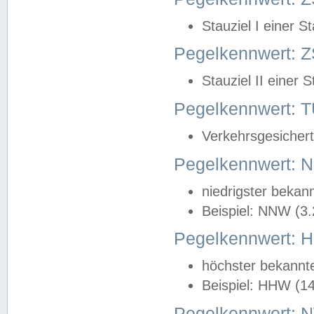
Stauziel I einer S
Pegelkennwert: Z
Stauziel II einer 
Pegelkennwert:
Verkehrsgesichert
Pegelkennwert:
niedrigster bekan
Beispiel: NNW (3
Pegelkennwert:
höchster bekannt
Beispiel: HHW (1
Pegelkennwert: 