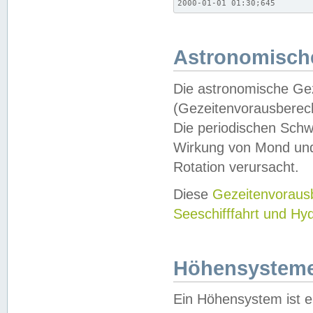
2000-01-01 01:30;645
Astronomische
Die astronomische Gez
(Gezeitenvorausberec
Die periodischen Schw
Wirkung von Mond und
Rotation verursacht.
Diese
Gezeitenvorau
Seeschifffahrt und Hy
Höhensystem
Ein Höhensystem ist e