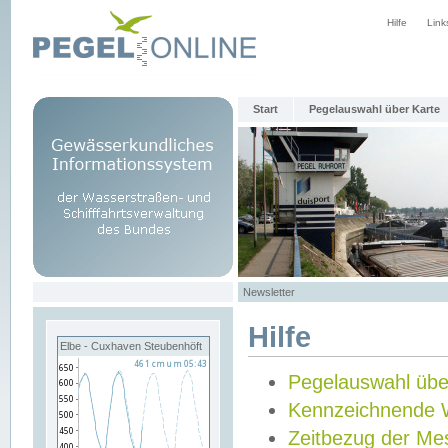
Hilfe
Link
Start
Pegelauswahl über Karte
Newsletter
Hilfe
Elbe - Cuxhaven Steubenhöft
Pegelauswahl übe
Kennzeichnende 
Zeitbezug der Me