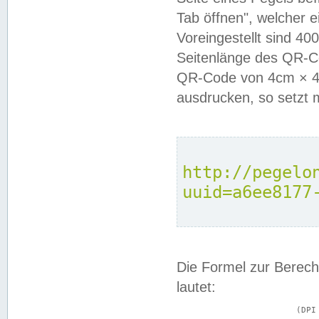
Tab öffnen", welcher 
Voreingestellt sind 4
Seitenlänge des QR-C
QR-Code von 4cm × 4c
ausdrucken, so setzt 
http://pegelo
uuid=a6ee8177
Die Formel zur Berech
lautet:
			(DPI × Druckkantenlänge in cm) ÷ 2,54 = Kantenlänge in Pixel
