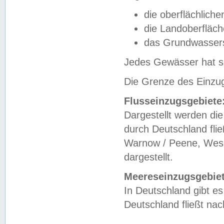
die oberflächlich
die Landoberfläc
das Grundwasser
Jedes Gewässer hat se
Die Grenze des Einzug
Flusseinzugsgebiete
Dargestellt werden die
durch Deutschland fli
Warnow / Peene, Weser
dargestellt.
Meereseinzugsgebiet
In Deutschland gibt 
Deutschland fließt n