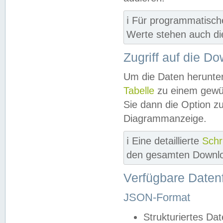
ℹ️ Für programmatisch
Werte stehen auch d
Zugriff auf die D
Um die Daten herunter
Tabelle
zu einem gewün
Sie dann die Option z
Diagrammanzeige.
ℹ️ Eine detaillierte
Schr
den gesamten Downlo
Verfügbare Daten
JSON-Format
Strukturiertes Da