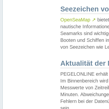
Seezeichen v
OpenSeaMap
↗
biete
nautische Information
Seamarks sind wichtig
Booten und Schiffen i
von Seezeichen wie Le
Aktualität der
PEGELONLINE erhält u
Im Binnenbereich wird 
Messwerte von Zeitreih
Minuten. Abweichungen
Fehlern bei der Daten
sein.