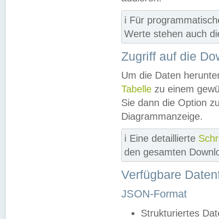
ℹ️ Für programmatisch
Werte stehen auch d
Zugriff auf die D
Um die Daten herunter
Tabelle
zu einem gewün
Sie dann die Option z
Diagrammanzeige.
ℹ️ Eine detaillierte
Schr
den gesamten Downlo
Verfügbare Daten
JSON-Format
Strukturiertes Da