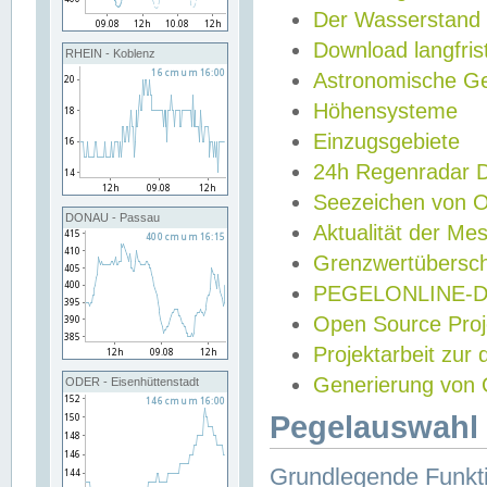
Der Wasserstand
Download langfris
RHEIN - Koblenz
Astronomische Gez
Höhensysteme
Einzugsgebiete
24h Regenradar
Seezeichen von 
DONAU - Passau
Aktualität der Me
Grenzwertübersch
PEGELONLINE-Di
Open Source Projek
Projektarbeit zur
Generierung von 
ODER - Eisenhüttenstadt
Pegelauswahl 
Grundlegende Funkti