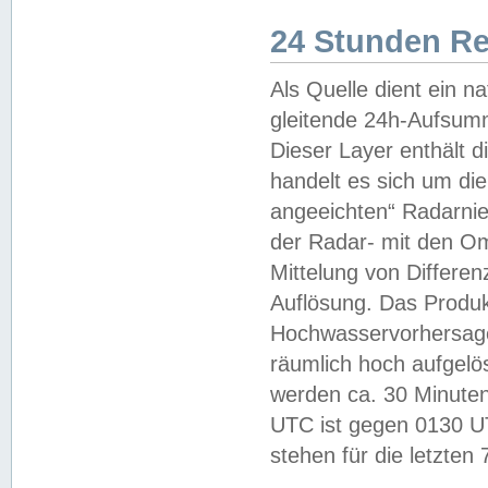
24 Stunden R
Als Quelle dient ein n
gleitende 24h-Aufsum
Dieser Layer enthält
handelt es sich um di
angeeichten“ Radarnie
der Radar- mit den O
Mittelung von Differe
Auflösung. Das Produk
Hochwasservorhersagez
räumlich hoch aufgelö
werden ca. 30 Minuten
UTC ist gegen 0130 UTC
stehen für die letzten