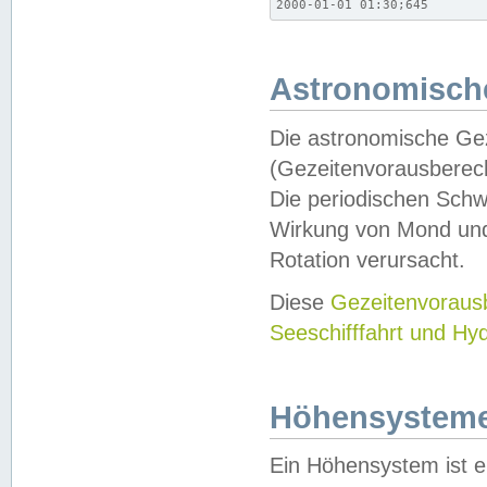
2000-01-01 01:30;645
Astronomische
Die astronomische Gez
(Gezeitenvorausberec
Die periodischen Schw
Wirkung von Mond und
Rotation verursacht.
Diese
Gezeitenvorau
Seeschifffahrt und Hy
Höhensystem
Ein Höhensystem ist e