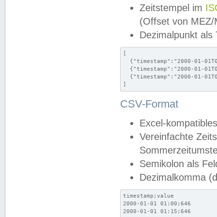
Zeitstempel im
IS
(Offset von MEZ
Dezimalpunkt als
[

  {"timestamp":"2000-01-01T0
  {"timestamp":"2000-01-01T0
  {"timestamp":"2000-01-01T0
]
CSV-Format
Excel-kompatibles
Vereinfachte Zeit
Sommerzeitumstel
Semikolon als Fel
Dezimalkomma (de
timestamp;value

2000-01-01 01:00;646

2000-01-01 01:15;646
