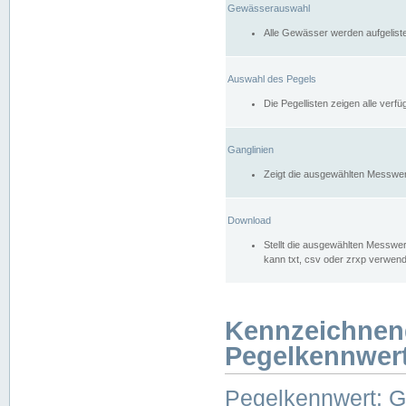
Gewässerauswahl
Alle Gewässer werden aufgelist
Auswahl des Pegels
Die Pegellisten zeigen alle ver
Ganglinien
Zeigt die ausgewählten Messwer
Download
Stellt die ausgewählten Messwer
kann txt, csv oder zrxp verwen
Kennzeichnen
Pegelkennwer
Pegelkennwert: 