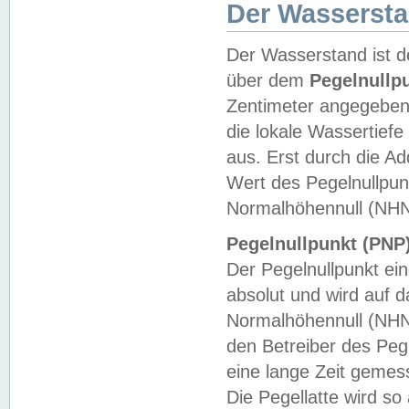
Der Wasserst
Der Wasserstand ist d
über dem
Pegelnullp
Zentimeter angegeben
die lokale Wassertie
aus. Erst durch die A
Wert des Pegelnullpun
Normalhöhennull (NHN
Pegelnullpunkt (PNP)
Der Pegelnullpunkt ei
absolut und wird auf
Normalhöhennull (NHN
den Betreiber des Pege
eine lange Zeit geme
Die Pegellatte wird s