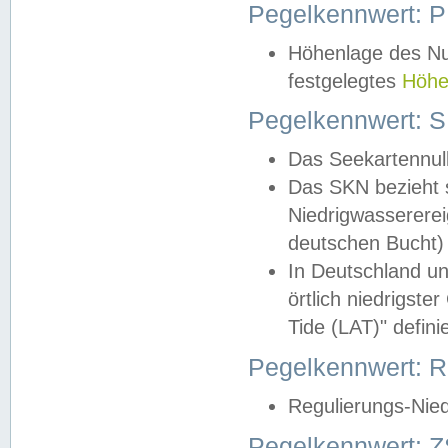
Pegelkennwert: 
Höhenlage des Nul
festgelegtes
Höhe
Pegelkennwert: 
Das Seekartennull
Das SKN bezieht s
Niedrigwassererei
deutschen Bucht) 
In Deutschland un
örtlich niedrigst
Tide (LAT)" definie
Pegelkennwert:
Regulierungs-Nie
Pegelkennwert: Z