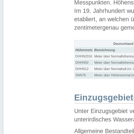
Messpunkten. Höhensy
Im 19. Jahrhundert wu
etabliert, an welchen 
zentimetergenau gem
Deutschland
Höhennetz
Bezeichnung
DHHN2016
Meter über Normalhöhennul
DHHN92
Meter über Normalhöhennul
DHHN12
Meter über Normalnull (m. 
SNN76
Meter über Höhennormal (m
Einzugsgebiet
Unter Einzugsgebiet v
unterirdisches Wasser
Allgemeine Bestandtei