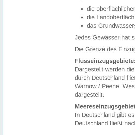
die oberflächlich
die Landoberfläc
das Grundwasser
Jedes Gewässer hat se
Die Grenze des Einzug
Flusseinzugsgebiete
Dargestellt werden die
durch Deutschland fli
Warnow / Peene, Weser
dargestellt.
Meereseinzugsgebiet
In Deutschland gibt 
Deutschland fließt n