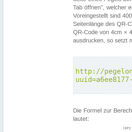
Tab öffnen", welcher 
Voreingestellt sind 4
Seitenlänge des QR-C
QR-Code von 4cm × 4c
ausdrucken, so setzt 
http://pegelo
uuid=a6ee8177
Die Formel zur Berech
lautet:
			(DPI × Druckkantenlänge in cm) ÷ 2,54 = Kantenlänge in Pixel
