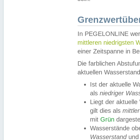
Grenzwertüber
In PEGELONLINE werde
mittleren niedrigsten
einer Zeitspanne in Be
Die farblichen Abstuf
aktuellen Wasserstand
Ist der aktuelle 
als
niedriger Was
Liegt der aktue
gilt dies als
mittle
mit
Grün
dargestel
Wasserstände obe
Wasserstand
und