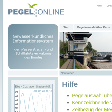
Hilfe
Link
Start
Pegelauswahl über Karte
Newsletter
Hilfe
Elbe - Cuxhaven Steubenhöft
Pegelauswahl übe
Kennzeichnende 
Zeitbezug der Me