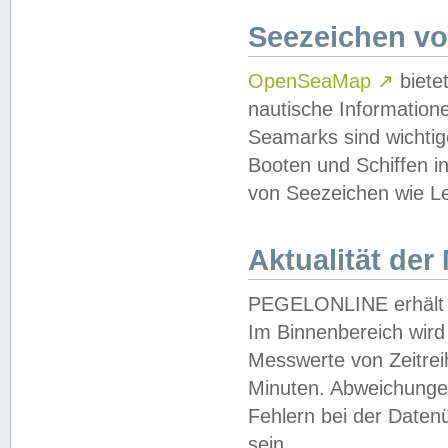
Seezeichen v
OpenSeaMap
↗
biete
nautische Information
Seamarks sind wichtig
Booten und Schiffen i
von Seezeichen wie Le
Aktualität der
PEGELONLINE erhält u
Im Binnenbereich wird 
Messwerte von Zeitreih
Minuten. Abweichungen
Fehlern bei der Daten
sein.