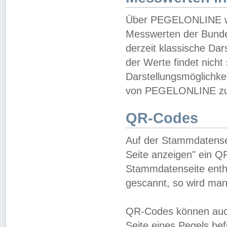
Über PEGELONLINE wer
Messwerten der Bundes
derzeit klassische Da
der Werte findet nicht 
Darstellungsmöglichkei
von PEGELONLINE zu 
QR-Codes
Auf der Stammdatensei
Seite anzeigen" ein Q
Stammdatenseite enthä
gescannt, so wird man
QR-Codes können auc
Seite eines Pegels be