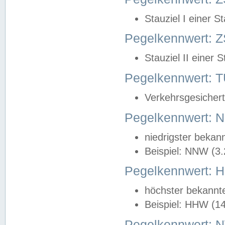
Stauziel I einer S
Pegelkennwert: Z
Stauziel II einer 
Pegelkennwert:
Verkehrsgesichert
Pegelkennwert:
niedrigster bekan
Beispiel: NNW (3
Pegelkennwert:
höchster bekannt
Beispiel: HHW (1
Pegelkennwert: 