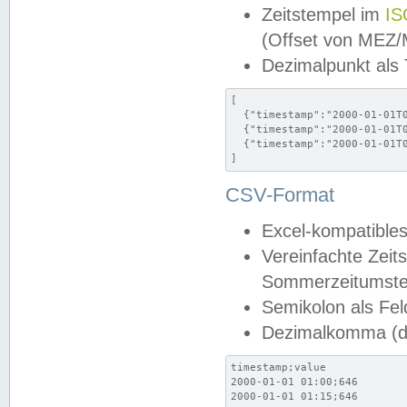
Zeitstempel im
IS
(Offset von MEZ
Dezimalpunkt als
[

  {"timestamp":"2000-01-01T0
  {"timestamp":"2000-01-01T0
  {"timestamp":"2000-01-01T0
]
CSV-Format
Excel-kompatibles
Vereinfachte Zeit
Sommerzeitumstel
Semikolon als Fel
Dezimalkomma (de
timestamp;value

2000-01-01 01:00;646

2000-01-01 01:15;646
