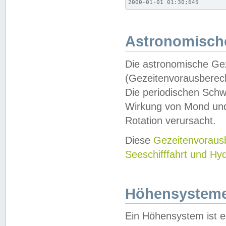
2000-01-01 01:30;645
Astronomische
Die astronomische Gez
(Gezeitenvorausberec
Die periodischen Schw
Wirkung von Mond und
Rotation verursacht.
Diese
Gezeitenvorau
Seeschifffahrt und Hy
Höhensystem
Ein Höhensystem ist e