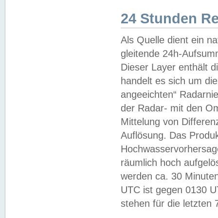
24 Stunden R
Als Quelle dient ein n
gleitende 24h-Aufsum
Dieser Layer enthält
handelt es sich um di
angeeichten“ Radarnie
der Radar- mit den O
Mittelung von Differe
Auflösung. Das Produk
Hochwasservorhersagez
räumlich hoch aufgelö
werden ca. 30 Minuten
UTC ist gegen 0130 UTC
stehen für die letzten