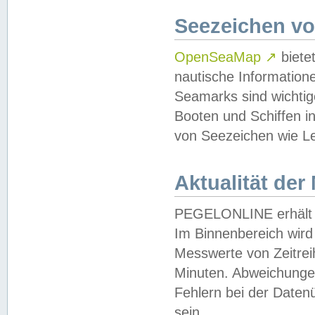
Seezeichen v
OpenSeaMap
↗
biete
nautische Information
Seamarks sind wichtig
Booten und Schiffen i
von Seezeichen wie Le
Aktualität der
PEGELONLINE erhält u
Im Binnenbereich wird 
Messwerte von Zeitreih
Minuten. Abweichungen
Fehlern bei der Daten
sein.