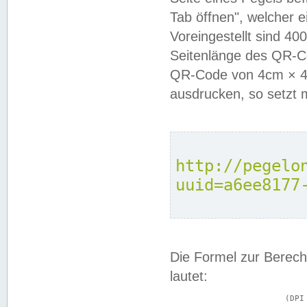
Tab öffnen", welcher 
Voreingestellt sind 4
Seitenlänge des QR-C
QR-Code von 4cm × 4c
ausdrucken, so setzt 
http://pegelo
uuid=a6ee8177
Die Formel zur Berech
lautet:
			(DPI × Druckkantenlänge in cm) ÷ 2,54 = Kantenlänge in Pixel
