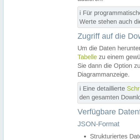
ℹ️ Für programmatisch
Werte stehen auch d
Zugriff auf die D
Um die Daten herunter
Tabelle
zu einem gewün
Sie dann die Option z
Diagrammanzeige.
ℹ️ Eine detaillierte
Schr
den gesamten Downlo
Verfügbare Daten
JSON-Format
Strukturiertes Da