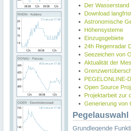
Der Wasserstand
Download langfris
RHEIN - Koblenz
Astronomische Gez
Höhensysteme
Einzugsgebiete
24h Regenradar
Seezeichen von 
DONAU - Passau
Aktualität der Me
Grenzwertübersch
PEGELONLINE-Di
Open Source Projek
Projektarbeit zur
Generierung von 
ODER - Eisenhüttenstadt
Pegelauswahl 
Grundlegende Funkti