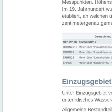
Messpunkten. Höhensy
Im 19. Jahrhundert wu
etabliert, an welchen 
zentimetergenau gem
Deutschland
Höhennetz
Bezeichnung
DHHN2016
Meter über Normalhöhennul
DHHN92
Meter über Normalhöhennul
DHHN12
Meter über Normalnull (m. 
SNN76
Meter über Höhennormal (m
Einzugsgebiet
Unter Einzugsgebiet v
unterirdisches Wasser
Allgemeine Bestandtei