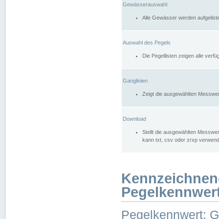
Gewässerauswahl
Alle Gewässer werden aufgelist
Auswahl des Pegels
Die Pegellisten zeigen alle ver
Ganglinien
Zeigt die ausgewählten Messwer
Download
Stellt die ausgewählten Messwer
kann txt, csv oder zrxp verwen
Kennzeichnen
Pegelkennwer
Pegelkennwert: 