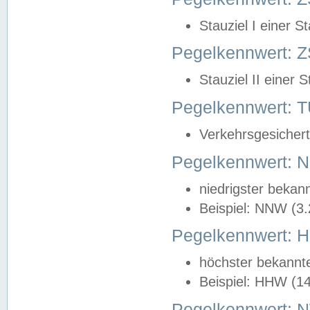
Stauziel I einer S
Pegelkennwert: Z
Stauziel II einer 
Pegelkennwert:
Verkehrsgesichert
Pegelkennwert:
niedrigster bekan
Beispiel: NNW (3
Pegelkennwert:
höchster bekannt
Beispiel: HHW (1
Pegelkennwert: 