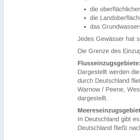
die oberflächlich
die Landoberfläc
das Grundwasser
Jedes Gewässer hat se
Die Grenze des Einzug
Flusseinzugsgebiete
Dargestellt werden die
durch Deutschland fli
Warnow / Peene, Weser
dargestellt.
Meereseinzugsgebiet
In Deutschland gibt 
Deutschland fließt n