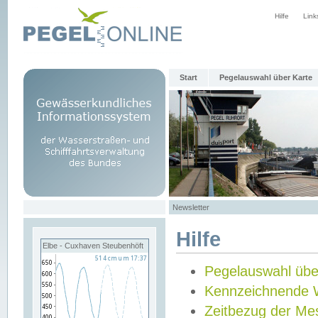
Hilfe
Link
Start
Pegelauswahl über Karte
Newsletter
Hilfe
Elbe - Cuxhaven Steubenhöft
Pegelauswahl übe
Kennzeichnende 
Zeitbezug der Me