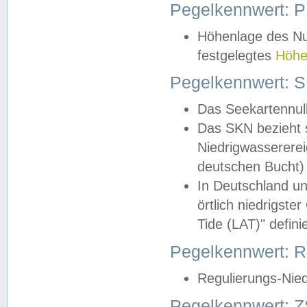
Pegelkennwert: 
Höhenlage des Nul
festgelegtes
Höhe
Pegelkennwert: 
Das Seekartennull
Das SKN bezieht s
Niedrigwassererei
deutschen Bucht) 
In Deutschland un
örtlich niedrigst
Tide (LAT)" definie
Pegelkennwert:
Regulierungs-Nie
Pegelkennwert: Z