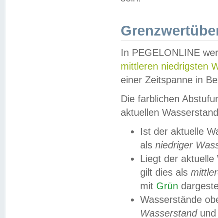
Grenzwertüber
In PEGELONLINE werde
mittleren niedrigsten
einer Zeitspanne in Be
Die farblichen Abstuf
aktuellen Wasserstand
Ist der aktuelle 
als
niedriger Was
Liegt der aktue
gilt dies als
mittle
mit
Grün
dargestel
Wasserstände obe
Wasserstand
und