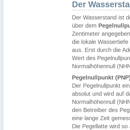
Der Wasserst
Der Wasserstand ist d
über dem
Pegelnullp
Zentimeter angegeben
die lokale Wassertie
aus. Erst durch die A
Wert des Pegelnullpun
Normalhöhennull (NHN
Pegelnullpunkt (PNP)
Der Pegelnullpunkt ei
absolut und wird auf
Normalhöhennull (NHN
den Betreiber des Pege
eine lange Zeit geme
Die Pegellatte wird s