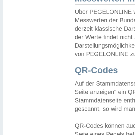
Über PEGELONLINE wer
Messwerten der Bundes
derzeit klassische Da
der Werte findet nicht 
Darstellungsmöglichkei
von PEGELONLINE zu 
QR-Codes
Auf der Stammdatensei
Seite anzeigen" ein Q
Stammdatenseite enthä
gescannt, so wird man
QR-Codes können auc
Seite eines Pegels be