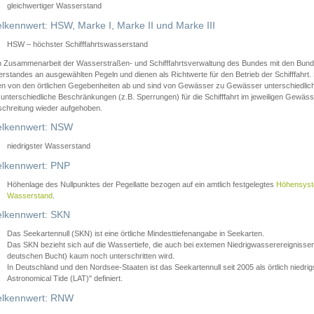
gleichwertiger Wasserstand
lkennwert: HSW, Marke I, Marke II und Marke III
HSW – höchster Schifffahrtswasserstand
in Zusammenarbeit der Wasserstraßen- und Schifffahrtsverwaltung des Bundes mit den Bund
standes an ausgewählten Pegeln und dienen als Richtwerte für den Betrieb der Schifffahrt. 
n von den örtlichen Gegebenheiten ab und sind von Gewässer zu Gewässer unterschiedlich
 unterschiedliche Beschränkungen (z.B. Sperrungen) für die Schifffahrt im jeweiligen Gewäss
schreitung wieder aufgehoben.
lkennwert: NSW
niedrigster Wasserstand
lkennwert: PNP
Höhenlage des Nullpunktes der Pegellatte bezogen auf ein amtlich festgelegtes
Höhensys
Wasserstand
.
lkennwert: SKN
Das Seekartennull (SKN) ist eine örtliche Mindesttiefenangabe in Seekarten.
Das SKN bezieht sich auf die Wassertiefe, die auch bei extemen Niedrigwasserereignissen
deutschen Bucht) kaum noch unterschritten wird.
In Deutschland und den Nordsee-Staaten ist das Seekartennull seit 2005 als örtlich nie
Astronomical Tide (LAT)" definiert.
lkennwert: RNW