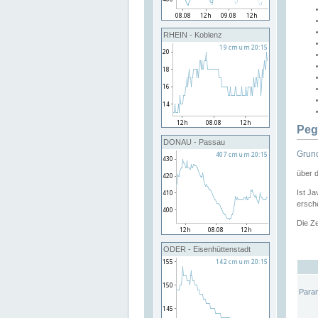
RHEIN - Koblenz
Peg
DONAU - Passau
Grund
über 
Ist Ja
ersche
Die Ze
ODER - Eisenhüttenstadt
Para