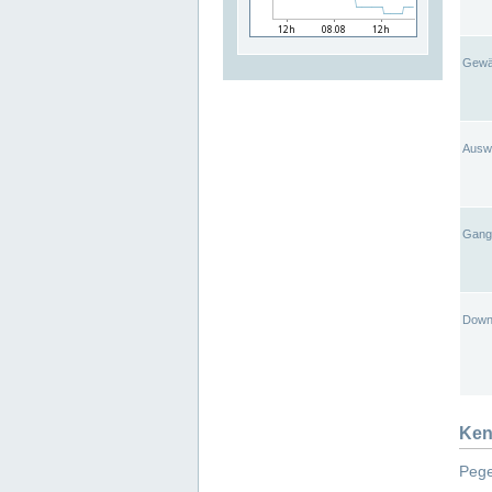
Gewä
Ausw
Gangl
Down
Ken
Pege