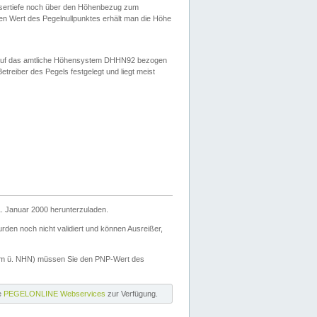
ssertiefe noch über den Höhenbezug zum
en Wert des Pegelnullpunktes erhält man die Höhe
d auf das amtliche Höhensystem DHHN92 bezogen
reiber des Pegels festgelegt und liegt meist
. Januar 2000 herunterzuladen.
den noch nicht validiert und können Ausreißer,
(m ü. NHN) müssen Sie den PNP-Wert des
ie
PEGELONLINE Webservices
zur Verfügung.