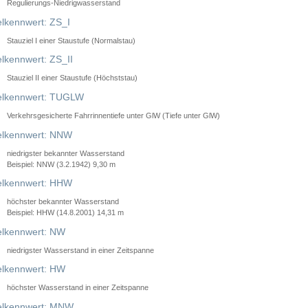
Regulierungs-Niedrigwasserstand
lkennwert: ZS_I
Stauziel I einer Staustufe (Normalstau)
lkennwert: ZS_II
Stauziel II einer Staustufe (Höchststau)
elkennwert: TUGLW
Verkehrsgesicherte Fahrrinnentiefe unter GlW (Tiefe unter GlW)
lkennwert: NNW
niedrigster bekannter Wasserstand
Beispiel: NNW (3.2.1942) 9,30 m
lkennwert: HHW
höchster bekannter Wasserstand
Beispiel: HHW (14.8.2001) 14,31 m
lkennwert: NW
niedrigster Wasserstand in einer Zeitspanne
lkennwert: HW
höchster Wasserstand in einer Zeitspanne
elkennwert: MNW