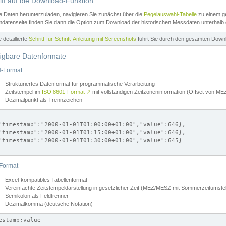
iff auf die Download-Funktion
e Daten herunterzuladen, navigieren Sie zunächst über die
Pegelauswahl-Tabelle
zu einem ge
datenseite finden Sie dann die Option zum Download der historischen Messdaten unterhalb
ne detaillierte
Schritt-für-Schritt-Anleitung mit Screenshots
führt Sie durch den gesamten Down
ügbare Datenformate
-Format
Strukturiertes Datenformat für programmatische Verarbeitung
Zeitstempel im
ISO 8601-Format
↗
mit vollständigen Zeitzoneninformation (Offset von 
Dezimalpunkt als Trennzeichen
"timestamp":"2000-01-01T01:00:00+01:00","value":646},

"timestamp":"2000-01-01T01:15:00+01:00","value":646},

"timestamp":"2000-01-01T01:30:00+01:00","value":645}

Format
Excel-kompatibles Tabellenformat
Vereinfachte Zeitstempeldarstellung in gesetzlicher Zeit (MEZ/MESZ mit Sommerzeitumstel
Semikolon als Feldtrenner
Dezimalkomma (deutsche Notation)
estamp;value
