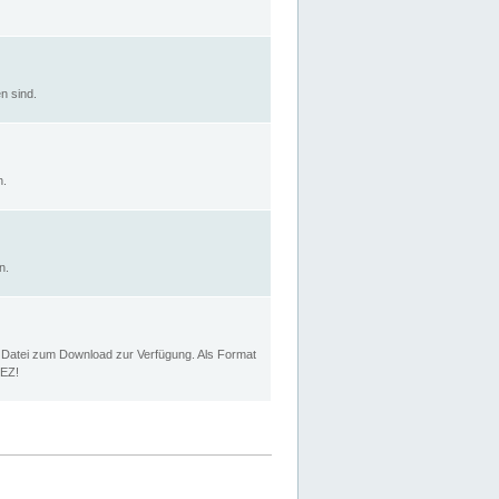
n sind.
n.
n.
p Datei zum Download zur Verfügung. Als Format
MEZ!