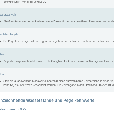
Selektionen im Menü zurückgesetzt.
sserauswahl
Alle Gewässer werden aufgelistet, wenn Daten für den ausgewählten Parameter vorhande
ahl des Pegels
Die Pegellisten zeigen alle verfügbaren Pegel einmal mit Namen und einmal mit Nummer a
inien
Zeigt die ausgewählten Messwerte als Ganglinie. Es können maximal 6 ausgewählt werde
load
Stellt die ausgewählten Messwerte innerhalb eines auswählbaren Zeitbereichs in einer Zi
kann txt, csv oder zrxp verwendet werden. Die Zeitangabe in den Download-Dateien ist 
nzeichnende Wasserstände und Pegelkennwerte
lkennwert: GLW