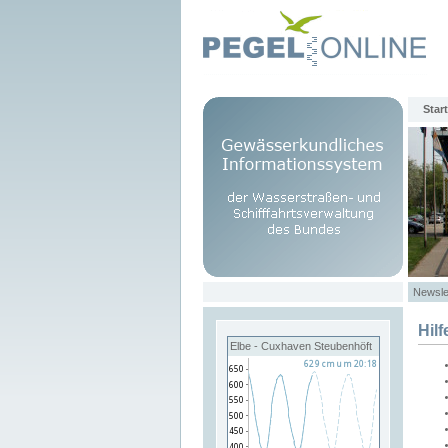
Start
Newsle
Hilf
Elbe - Cuxhaven Steubenhöft