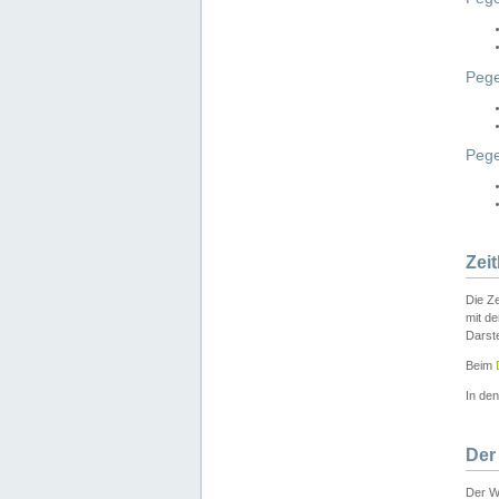
Pege
Peg
Zei
Die Ze
mit d
Darst
Beim
In de
Der
Der W