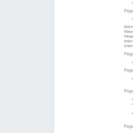
Pege
Sind 
Wasser
Hänge
treten
Unter
Pege
Pege
Pege
Pege