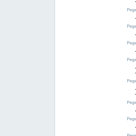
Pege
Pege
Peg
Pege
Pege
Pege
Pege
Peg