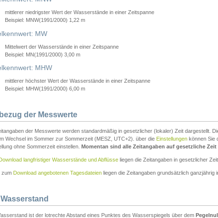
mittlerer niedrigster Wert der Wasserstände in einer Zeitspanne
Beispiel: MNW(1991/2000) 1,22 m
lkennwert: MW
Mittelwert der Wasserstände in einer Zeitspanne
Beispiel: MN(1991/2000) 3,00 m
elkennwert: MHW
mittlerer höchster Wert der Wasserstände in einer Zeitspanne
Beispiel: MHW(1991/2000) 6,00 m
tbezug der Messwerte
itangaben der Messwerte werden standardmäßig in gesetzlicher (lokaler) Zeit dargestellt. D
em Wechsel im Sommer zur Sommerzeit (MESZ, UTC+2). über die
Einstellungen
können Sie d
ellung ohne Sommerzeit einstellen.
Momentan sind alle Zeitangaben auf gesetzliche Zeit e
Download langfristiger Wasserstände und Abflüsse
liegen die Zeitangaben in gesetzlicher Zeit
n zum
Download angebotenen Tagesdateien
liegen die Zeitangaben grundsätzlich ganzjährig in
 Wasserstand
asserstand ist der lotrechte Abstand eines Punktes des Wasserspiegels über dem
Pegelnul