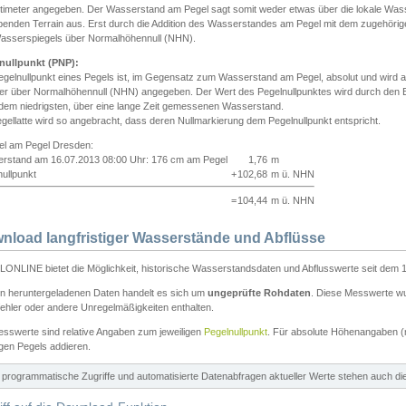
ntimeter angegeben. Der Wasserstand am Pegel sagt somit weder etwas über die lokale Wa
enden Terrain aus. Erst durch die Addition des Wasserstandes am Pegel mit dem zugehörig
asserspiegels über Normalhöhennull (NHN).
nullpunkt (PNP):
egelnullpunkt eines Pegels ist, im Gegensatz zum Wasserstand am Pegel, absolut und wir
ter über Normalhöhennull (NHN) angegeben. Der Wert des Pegelnullpunktes wird durch den Bet
 dem niedrigsten, über eine lange Zeit gemessenen Wasserstand.
gellatte wird so angebracht, dass deren Nullmarkierung dem Pegelnullpunkt entspricht.
iel am Pegel Dresden:
rstand am 16.07.2013 08:00 Uhr: 176 cm am Pegel
1,76
m
ullpunkt
+
102,68
m ü. NHN
=
104,44
m ü. NHN
nload langfristiger Wasserstände und Abflüsse
ONLINE bietet die Möglichkeit, historische Wasserstandsdaten und Abflusswerte seit dem 1
en heruntergeladenen Daten handelt es sich um
ungeprüfte Rohdaten
. Diese Messwerte wur
ehler oder andere Unregelmäßigkeiten enthalten.
esswerte sind relative Angaben zum jeweiligen
Pegelnullpunkt
. Für absolute Höhenangaben 
igen Pegels addieren.
ür programmatische Zugriffe und automatisierte Datenabfragen aktueller Werte stehen auch d