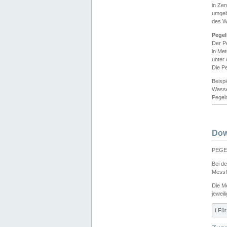
in Ze
umgeb
des W
Pegel
Der P
in Me
unter
Die Pe
Beisp
Wasse
Pegeln
Dow
PEGEL
Bei d
Messf
Die M
jeweil
ℹ️ F