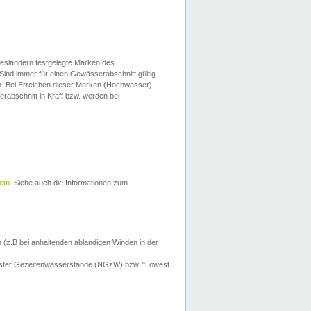
esländern festgelegte Marken des
Sind immer für einen Gewässerabschnitt gültig.
. Bei Erreichen dieser Marken (Hochwasser)
erabschnitt in Kraft bzw. werden bei
tem
. Siehe auch die Informationen zum
 (z.B bei anhaltenden ablandigen Winden in der
drigster Gezeitenwasserstande (NGzW) bzw. "Lowest