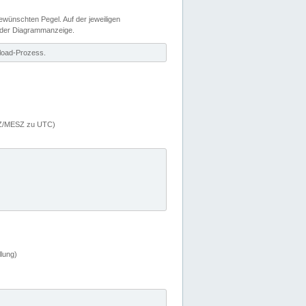
wünschten Pegel. Auf der jeweiligen
 der Diagrammanzeige.
load-Prozess.
MEZ/MESZ zu UTC)
lung)