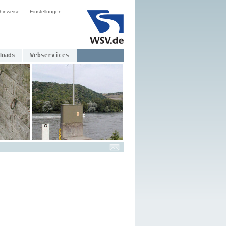
hinweise
Einstellungen
loads
Webservices