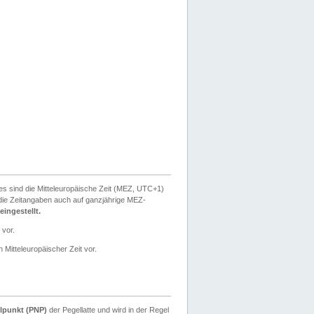
ies sind die Mitteleuropäische Zeit (MEZ, UTC+1)
ie Zeitangaben auch auf ganzjährige MEZ-
ingestellt.
 vor.
 Mitteleuropäischer Zeit vor.
lpunkt (PNP)
der Pegellatte und wird in der Regel