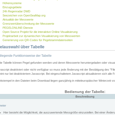
Höhensysteme
Einzugsgebiete
24h Regenradar DWD
Seezeichen von OpenSeaMap.org
Aktualität der Messwerte
Grenzwertüberschreitung der Messwerte
PEGELONLINE-Dienste
Open Source Projekt für die interaktive Online Visualisierung
Projektarbeit zur dynamischen Visualisierung von Messwerten
Generierung von QR-Codes für Pegelstammdatenseiten
elauswahl über Tabelle
legende Funktionsweise der Tabelle
die Tabelle können Pegel gefunden werden und deren Messwerte heruntergeladen oder visuali
vascript deaktiviert oder nicht verfügbar so muss jede Änderung mit der Bestätigung des "Filt
int nur bei deaktiviertem Javascript. Bei eingeschaltetem Javascript aktualisieren sich alle 
itstempel in den Dateien beim Download liegen ganzjährig in mitteleuropäischer Winterzeit vo
Bedienung der Tabelle:
Beschreibung
meter
Hier besteht die Möglichkeit, die auszuwertende Messgröße einzustellen. Bei einer Ände