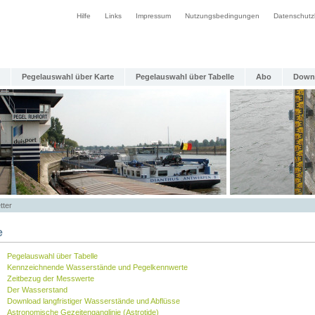
Hilfe
Links
Impressum
Nutzungsbedingungen
Datenschutz
Pegelauswahl über Karte
Pegelauswahl über Tabelle
Abo
Down
tter
e
Pegelauswahl über Tabelle
Kennzeichnende Wasserstände und Pegelkennwerte
Zeitbezug der Messwerte
Der Wasserstand
Download langfristiger Wasserstände und Abflüsse
Astronomische Gezeitenganglinie (Astrotide)