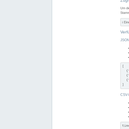
Zugr
Um di
Stamm
ℹ️ Ei
Verf
JSON
[

  {
  {
  {
]
CSV-
tim