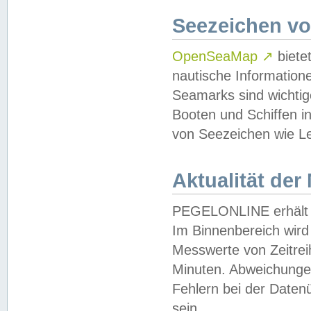
Seezeichen v
OpenSeaMap
↗
biete
nautische Information
Seamarks sind wichtig
Booten und Schiffen i
von Seezeichen wie Le
Aktualität der
PEGELONLINE erhält u
Im Binnenbereich wird 
Messwerte von Zeitreih
Minuten. Abweichungen
Fehlern bei der Daten
sein.