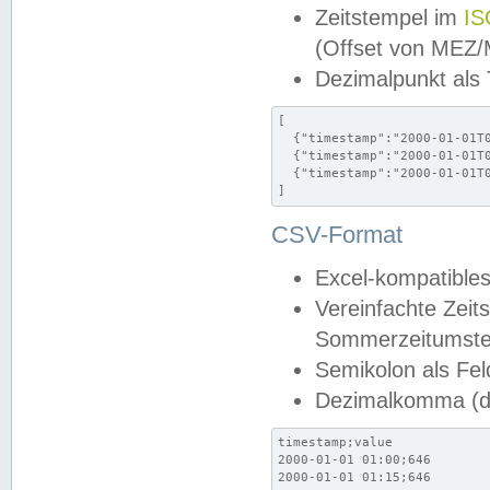
Zeitstempel im
IS
(Offset von MEZ
Dezimalpunkt als
[

  {"timestamp":"2000-01-01T0
  {"timestamp":"2000-01-01T0
  {"timestamp":"2000-01-01T0
]
CSV-Format
Excel-kompatibles
Vereinfachte Zeit
Sommerzeitumstel
Semikolon als Fel
Dezimalkomma (de
timestamp;value

2000-01-01 01:00;646

2000-01-01 01:15;646
