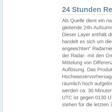
24 Stunden R
Als Quelle dient ein n
gleitende 24h-Aufsum
Dieser Layer enthält
handelt es sich um di
angeeichten“ Radarnie
der Radar- mit den O
Mittelung von Differe
Auflösung. Das Produk
Hochwasservorhersagez
räumlich hoch aufgelö
werden ca. 30 Minuten
UTC ist gegen 0130 UTC
stehen für die letzten