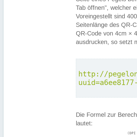
Tab öffnen", welcher 
Voreingestellt sind 4
Seitenlänge des QR-C
QR-Code von 4cm × 4c
ausdrucken, so setzt 
http://pegelo
uuid=a6ee8177
Die Formel zur Berech
lautet:
			(DPI × Druckkantenlänge in cm) ÷ 2,54 = Kantenlänge in Pixel
