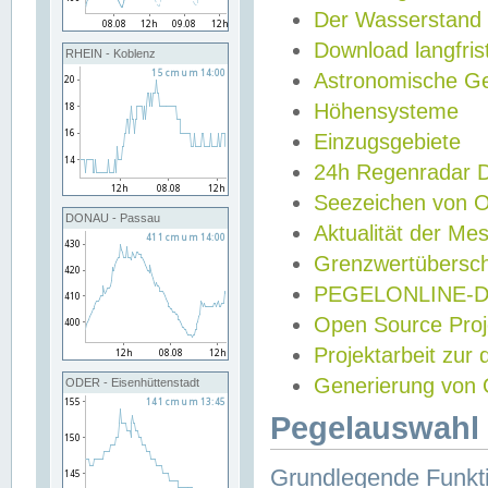
Der Wasserstand
Download langfris
RHEIN - Koblenz
Astronomische Gez
Höhensysteme
Einzugsgebiete
24h Regenradar
Seezeichen von 
DONAU - Passau
Aktualität der Me
Grenzwertübersch
PEGELONLINE-Di
Open Source Projek
Projektarbeit zur
Generierung von 
ODER - Eisenhüttenstadt
Pegelauswahl 
Grundlegende Funkti