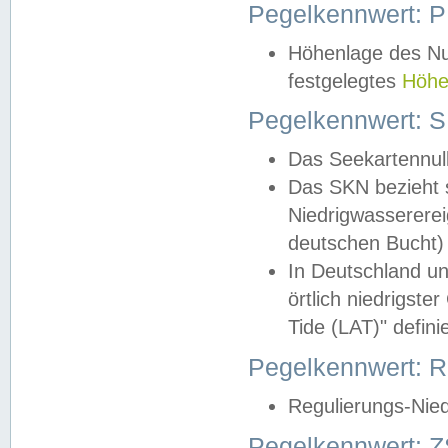
Pegelkennwert: 
Höhenlage des Nul
festgelegtes
Höhe
Pegelkennwert: 
Das Seekartennull
Das SKN bezieht s
Niedrigwassererei
deutschen Bucht) 
In Deutschland un
örtlich niedrigst
Tide (LAT)" definie
Pegelkennwert:
Regulierungs-Nie
Pegelkennwert: Z