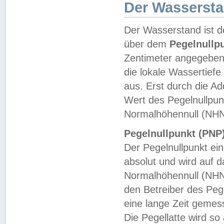
Der Wasserst
Der Wasserstand ist d
über dem
Pegelnullp
Zentimeter angegeben
die lokale Wassertie
aus. Erst durch die A
Wert des Pegelnullpun
Normalhöhennull (NHN
Pegelnullpunkt (PNP)
Der Pegelnullpunkt ei
absolut und wird auf
Normalhöhennull (NHN
den Betreiber des Pege
eine lange Zeit geme
Die Pegellatte wird s