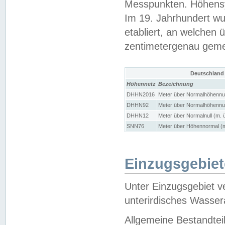
Messpunkten. Höhensy
Im 19. Jahrhundert wu
etabliert, an welchen 
zentimetergenau gem
Deutschland
Höhennetz
Bezeichnung
DHHN2016
Meter über Normalhöhennul
DHHN92
Meter über Normalhöhennul
DHHN12
Meter über Normalnull (m. 
SNN76
Meter über Höhennormal (m
Einzugsgebiet
Unter Einzugsgebiet v
unterirdisches Wasser
Allgemeine Bestandtei