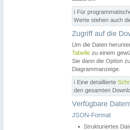
ℹ️ Für programmatisch
Werte stehen auch d
Zugriff auf die D
Um die Daten herunter
Tabelle
zu einem gewün
Sie dann die Option z
Diagrammanzeige.
ℹ️ Eine detaillierte
Schr
den gesamten Downlo
Verfügbare Daten
JSON-Format
Strukturiertes Da