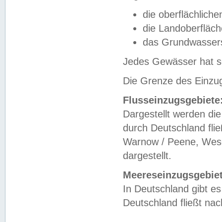
die oberflächlich
die Landoberfläc
das Grundwasser
Jedes Gewässer hat se
Die Grenze des Einzug
Flusseinzugsgebiete
Dargestellt werden die
durch Deutschland fli
Warnow / Peene, Weser
dargestellt.
Meereseinzugsgebiet
In Deutschland gibt 
Deutschland fließt n