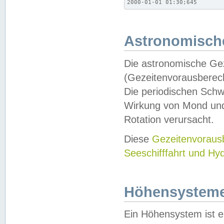
2000-01-01 01:30;645
Astronomische
Die astronomische Gez
(Gezeitenvorausberec
Die periodischen Schw
Wirkung von Mond und
Rotation verursacht.
Diese
Gezeitenvorau
Seeschifffahrt und Hy
Höhensystem
Ein Höhensystem ist e