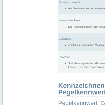
Gewässerauswahl
Alle Gewässer werden aufgelist
Auswahl des Pegels
Die Pegellisten zeigen alle ver
Ganglinien
Zeigt die ausgewählten Messwer
Download
Stellt die ausgewählten Messwer
kann txt, csv oder zrxp verwen
Kennzeichnen
Pegelkennwer
Pegelkennwert: 