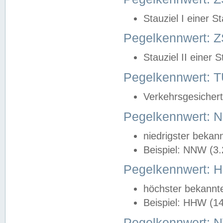
Stauziel I einer S
Pegelkennwert: Z
Stauziel II einer 
Pegelkennwert:
Verkehrsgesichert
Pegelkennwert:
niedrigster bekan
Beispiel: NNW (3
Pegelkennwert:
höchster bekannt
Beispiel: HHW (1
Pegelkennwert: 