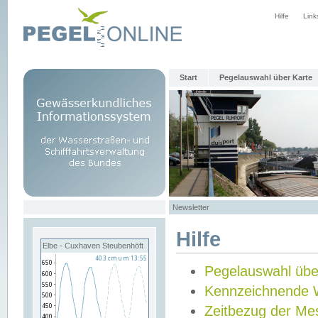
Hilfe
Link
Start
Pegelauswahl über Karte
Newsletter
Hilfe
Elbe - Cuxhaven Steubenhöft
Pegelauswahl übe
Kennzeichnende 
Zeitbezug der Me