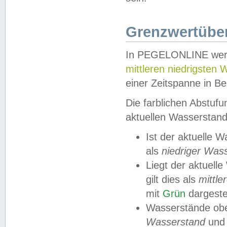
Grenzwertüber
In PEGELONLINE werde
mittleren niedrigsten
einer Zeitspanne in Be
Die farblichen Abstuf
aktuellen Wasserstand
Ist der aktuelle 
als
niedriger Was
Liegt der aktue
gilt dies als
mittle
mit
Grün
dargestel
Wasserstände obe
Wasserstand
und