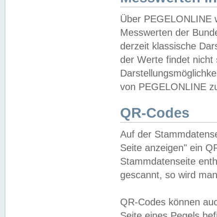
Über PEGELONLINE wer
Messwerten der Bundes
derzeit klassische Da
der Werte findet nicht 
Darstellungsmöglichkei
von PEGELONLINE zu 
QR-Codes
Auf der Stammdatensei
Seite anzeigen" ein Q
Stammdatenseite enthä
gescannt, so wird man
QR-Codes können auc
Seite eines Pegels be