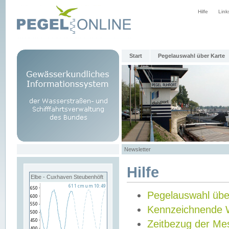
Hilfe
Link
Start
Pegelauswahl über Karte
Newsletter
Hilfe
Elbe - Cuxhaven Steubenhöft
Pegelauswahl übe
Kennzeichnende 
Zeitbezug der Me