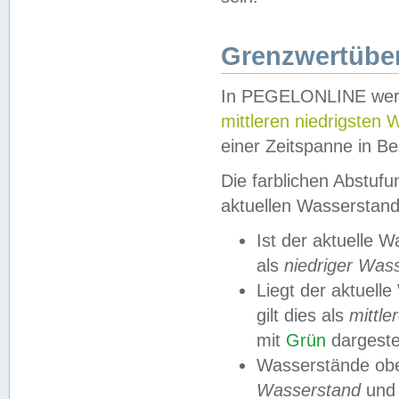
Grenzwertüber
In PEGELONLINE werde
mittleren niedrigsten
einer Zeitspanne in Be
Die farblichen Abstuf
aktuellen Wasserstand
Ist der aktuelle 
als
niedriger Was
Liegt der aktue
gilt dies als
mittle
mit
Grün
dargestel
Wasserstände obe
Wasserstand
und