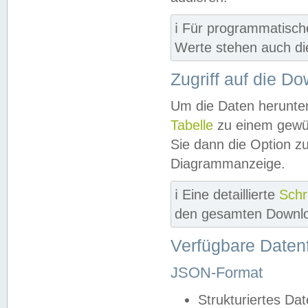
ℹ️ Für programmatisch
Werte stehen auch d
Zugriff auf die D
Um die Daten herunter
Tabelle
zu einem gewün
Sie dann die Option z
Diagrammanzeige.
ℹ️ Eine detaillierte
Schr
den gesamten Downlo
Verfügbare Daten
JSON-Format
Strukturiertes Da