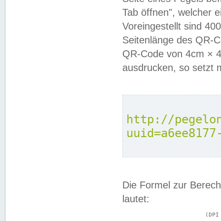
Tab öffnen", welcher 
Voreingestellt sind 4
Seitenlänge des QR-C
QR-Code von 4cm × 4c
ausdrucken, so setzt 
http://pegelo
uuid=a6ee8177
Die Formel zur Berech
lautet:
			(DPI × Druckkantenlänge in cm) ÷ 2,54 = Kantenlänge in Pixel
