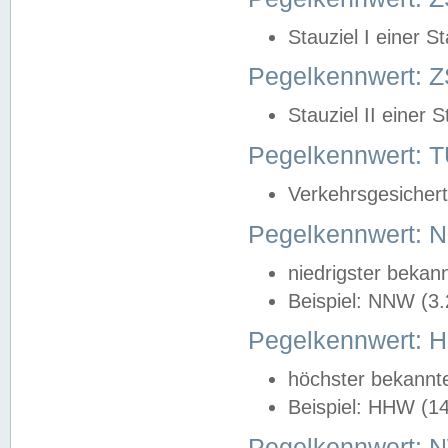
Stauziel I einer S
Pegelkennwert: Z
Stauziel II einer 
Pegelkennwert:
Verkehrsgesichert
Pegelkennwert:
niedrigster bekan
Beispiel: NNW (3
Pegelkennwert:
höchster bekannt
Beispiel: HHW (1
Pegelkennwert: 