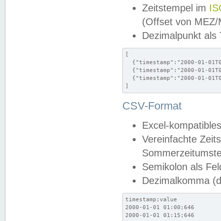
Zeitstempel im
IS
(Offset von MEZ
Dezimalpunkt als
[

  {"timestamp":"2000-01-01T0
  {"timestamp":"2000-01-01T0
  {"timestamp":"2000-01-01T0
]
CSV-Format
Excel-kompatibles
Vereinfachte Zeit
Sommerzeitumstel
Semikolon als Fel
Dezimalkomma (de
timestamp;value

2000-01-01 01:00;646

2000-01-01 01:15;646
