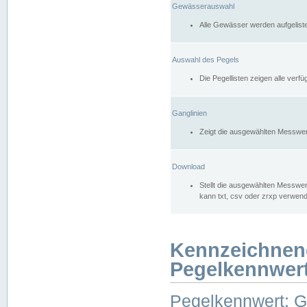
Gewässerauswahl
Alle Gewässer werden aufgelist
Auswahl des Pegels
Die Pegellisten zeigen alle ver
Ganglinien
Zeigt die ausgewählten Messwer
Download
Stellt die ausgewählten Messwer
kann txt, csv oder zrxp verwen
Kennzeichnen
Pegelkennwer
Pegelkennwert: 