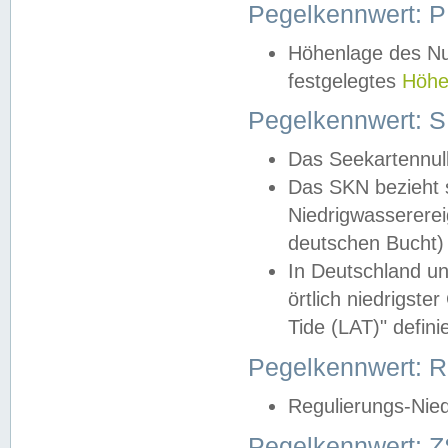
Pegelkennwert: 
Höhenlage des Nul
festgelegtes
Höhe
Pegelkennwert: 
Das Seekartennull
Das SKN bezieht s
Niedrigwassererei
deutschen Bucht) 
In Deutschland un
örtlich niedrigst
Tide (LAT)" definie
Pegelkennwert:
Regulierungs-Nie
Pegelkennwert: Z