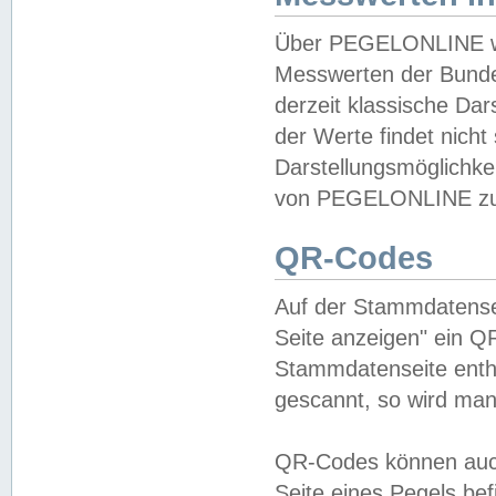
Über PEGELONLINE wer
Messwerten der Bundes
derzeit klassische Da
der Werte findet nicht 
Darstellungsmöglichkei
von PEGELONLINE zu 
QR-Codes
Auf der Stammdatensei
Seite anzeigen" ein Q
Stammdatenseite enthä
gescannt, so wird man
QR-Codes können auc
Seite eines Pegels be