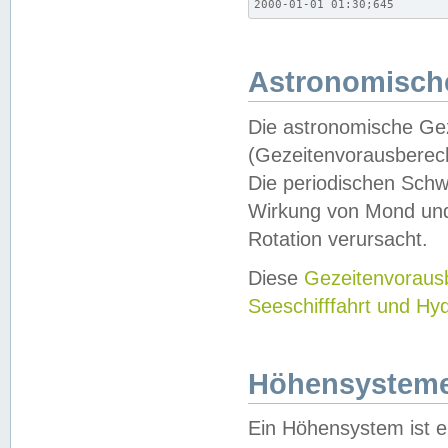
2000-01-01 01:30;645
Astronomische
Die astronomische Gez
(Gezeitenvorausberec
Die periodischen Schw
Wirkung von Mond und
Rotation verursacht.
Diese
Gezeitenvorau
Seeschifffahrt und Hy
Höhensystem
Ein Höhensystem ist e