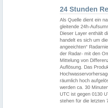
24 Stunden R
Als Quelle dient ein n
gleitende 24h-Aufsum
Dieser Layer enthält
handelt es sich um di
angeeichten“ Radarnie
der Radar- mit den O
Mittelung von Differe
Auflösung. Das Produk
Hochwasservorhersagez
räumlich hoch aufgelö
werden ca. 30 Minuten
UTC ist gegen 0130 UTC
stehen für die letzten