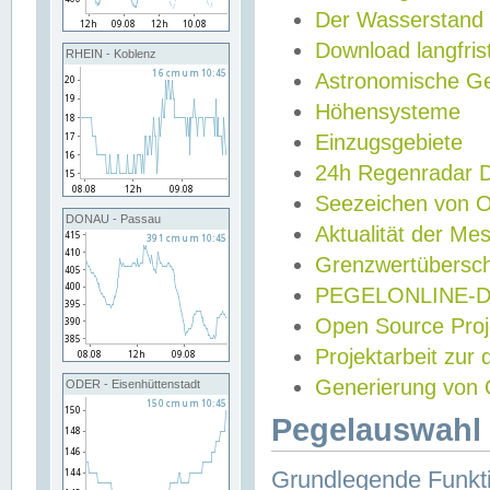
Der Wasserstand
Download langfris
RHEIN - Koblenz
Astronomische Gez
Höhensysteme
Einzugsgebiete
24h Regenradar
Seezeichen von 
DONAU - Passau
Aktualität der Me
Grenzwertübersch
PEGELONLINE-Di
Open Source Projek
Projektarbeit zur
Generierung von 
ODER - Eisenhüttenstadt
Pegelauswahl 
Grundlegende Funkti