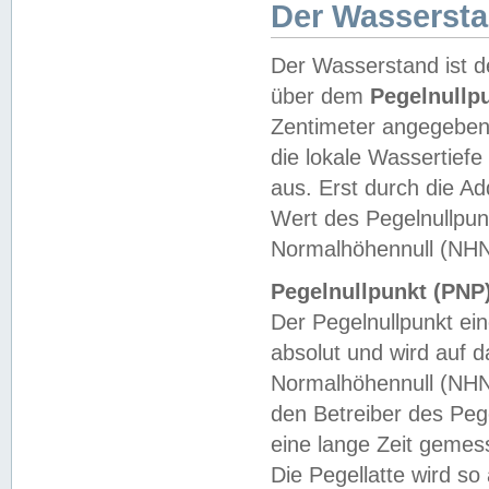
Der Wasserst
Der Wasserstand ist d
über dem
Pegelnullp
Zentimeter angegeben
die lokale Wassertie
aus. Erst durch die A
Wert des Pegelnullpun
Normalhöhennull (NHN
Pegelnullpunkt (PNP)
Der Pegelnullpunkt ei
absolut und wird auf
Normalhöhennull (NHN
den Betreiber des Pege
eine lange Zeit geme
Die Pegellatte wird s