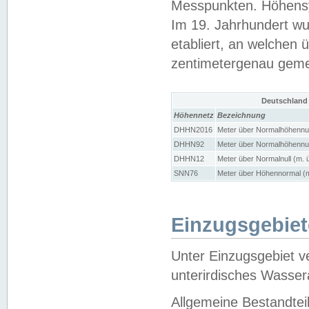
Messpunkten. Höhensy
Im 19. Jahrhundert wu
etabliert, an welchen 
zentimetergenau gem
Deutschland
Höhennetz
Bezeichnung
DHHN2016
Meter über Normalhöhennul
DHHN92
Meter über Normalhöhennul
DHHN12
Meter über Normalnull (m. 
SNN76
Meter über Höhennormal (m
Einzugsgebiet
Unter Einzugsgebiet v
unterirdisches Wasser
Allgemeine Bestandtei