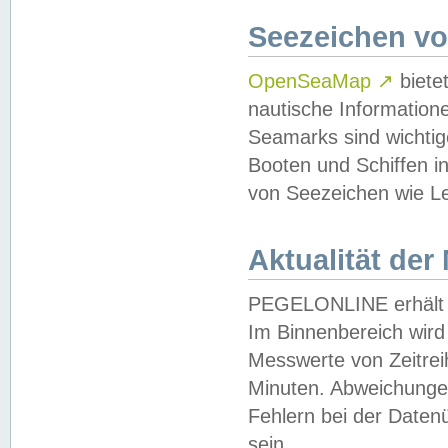
Seezeichen v
OpenSeaMap
↗
biete
nautische Information
Seamarks sind wichtig
Booten und Schiffen i
von Seezeichen wie Le
Aktualität der
PEGELONLINE erhält u
Im Binnenbereich wird 
Messwerte von Zeitreih
Minuten. Abweichungen
Fehlern bei der Daten
sein.