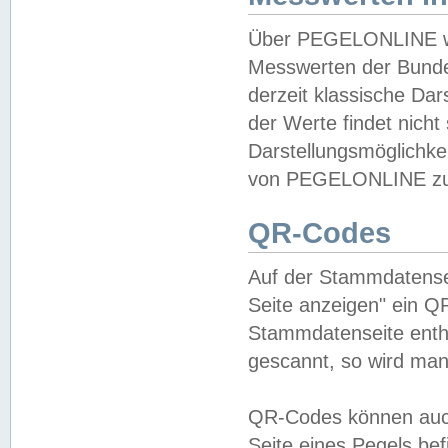
Über PEGELONLINE wer
Messwerten der Bundes
derzeit klassische Da
der Werte findet nicht 
Darstellungsmöglichkei
von PEGELONLINE zu 
QR-Codes
Auf der Stammdatensei
Seite anzeigen" ein Q
Stammdatenseite enthä
gescannt, so wird man
QR-Codes können auc
Seite eines Pegels be