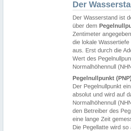
Der Wasserst
Der Wasserstand ist d
über dem
Pegelnullp
Zentimeter angegeben
die lokale Wassertie
aus. Erst durch die A
Wert des Pegelnullpun
Normalhöhennull (NHN
Pegelnullpunkt (PNP)
Der Pegelnullpunkt ei
absolut und wird auf
Normalhöhennull (NHN
den Betreiber des Pege
eine lange Zeit geme
Die Pegellatte wird s