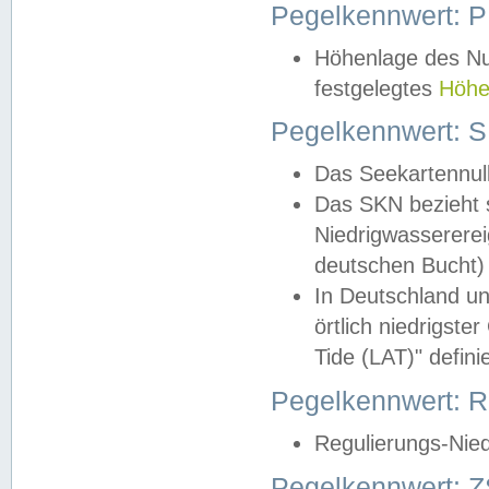
Pegelkennwert: 
Höhenlage des Nul
festgelegtes
Höhe
Pegelkennwert: 
Das Seekartennull
Das SKN bezieht s
Niedrigwassererei
deutschen Bucht) 
In Deutschland un
örtlich niedrigst
Tide (LAT)" definie
Pegelkennwert:
Regulierungs-Nie
Pegelkennwert: Z