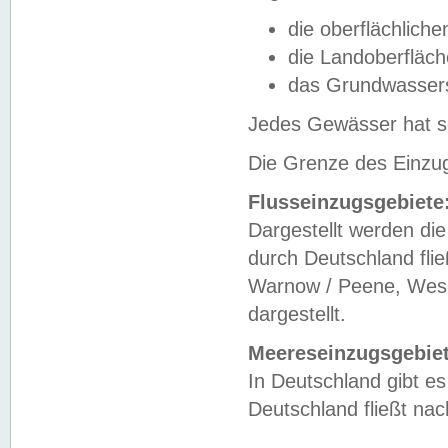
die oberflächlich
die Landoberfläc
das Grundwasser
Jedes Gewässer hat se
Die Grenze des Einzug
Flusseinzugsgebiete
Dargestellt werden die
durch Deutschland fli
Warnow / Peene, Weser
dargestellt.
Meereseinzugsgebiet
In Deutschland gibt 
Deutschland fließt n