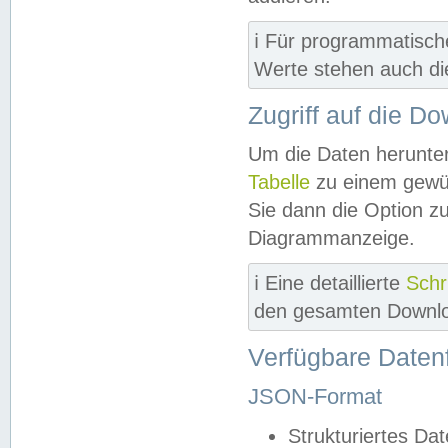
ℹ️ Für programmatisch
Werte stehen auch d
Zugriff auf die D
Um die Daten herunter
Tabelle
zu einem gewün
Sie dann die Option z
Diagrammanzeige.
ℹ️ Eine detaillierte
Schr
den gesamten Downlo
Verfügbare Daten
JSON-Format
Strukturiertes Da