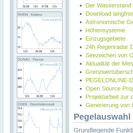
Der Wasserstand
Download langfris
RHEIN - Koblenz
Astronomische Gez
Höhensysteme
Einzugsgebiete
24h Regenradar
Seezeichen von 
DONAU - Passau
Aktualität der Me
Grenzwertübersch
PEGELONLINE-Di
Open Source Projek
Projektarbeit zur
Generierung von 
ODER - Eisenhüttenstadt
Pegelauswahl 
Grundlegende Funkti