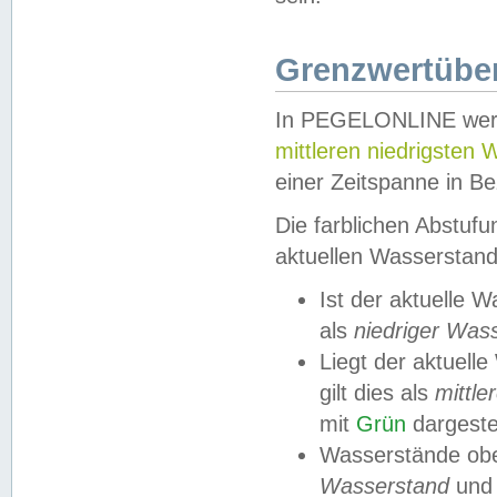
Grenzwertüber
In PEGELONLINE werde
mittleren niedrigsten
einer Zeitspanne in Be
Die farblichen Abstuf
aktuellen Wasserstand
Ist der aktuelle 
als
niedriger Was
Liegt der aktue
gilt dies als
mittle
mit
Grün
dargestel
Wasserstände obe
Wasserstand
und