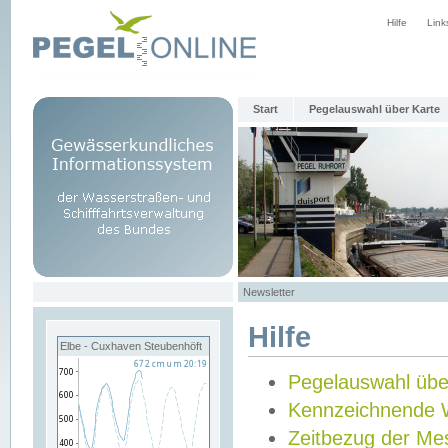
Hilfe
Link
Start
Pegelauswahl über Karte
Newsletter
Hilfe
Elbe - Cuxhaven Steubenhöft
Pegelauswahl übe
Kennzeichnende 
Zeitbezug der Me