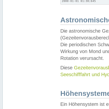
2000-01-01 01:30;645
Astronomische
Die astronomische Gez
(Gezeitenvorausberec
Die periodischen Schw
Wirkung von Mond und
Rotation verursacht.
Diese
Gezeitenvorau
Seeschifffahrt und Hy
Höhensystem
Ein Höhensystem ist e