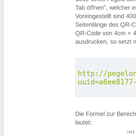
Tab öffnen", welcher 
Voreingestellt sind 4
Seitenlänge des QR-C
QR-Code von 4cm × 4c
ausdrucken, so setzt 
http://pegelo
uuid=a6ee8177
Die Formel zur Berech
lautet:
			(DPI × Druckkantenlänge in cm) ÷ 2,54 = Kantenlänge in Pixel
