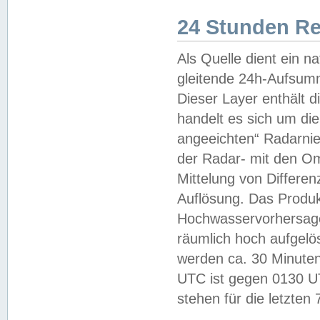
24 Stunden R
Als Quelle dient ein n
gleitende 24h-Aufsum
Dieser Layer enthält
handelt es sich um di
angeeichten“ Radarnie
der Radar- mit den O
Mittelung von Differe
Auflösung. Das Produk
Hochwasservorhersagez
räumlich hoch aufgelö
werden ca. 30 Minuten
UTC ist gegen 0130 UTC
stehen für die letzten