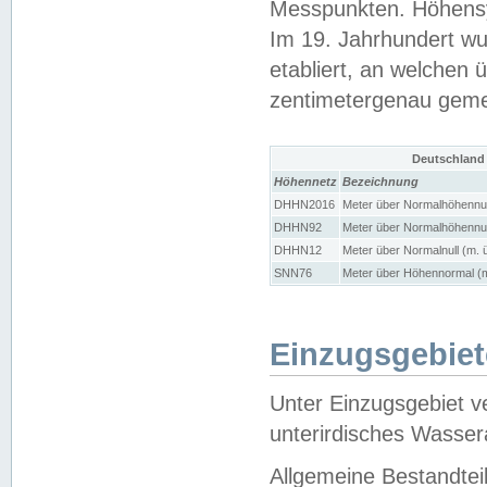
Messpunkten. Höhensy
Im 19. Jahrhundert wu
etabliert, an welchen 
zentimetergenau gem
Deutschland
Höhennetz
Bezeichnung
DHHN2016
Meter über Normalhöhennul
DHHN92
Meter über Normalhöhennul
DHHN12
Meter über Normalnull (m. 
SNN76
Meter über Höhennormal (m
Einzugsgebiet
Unter Einzugsgebiet v
unterirdisches Wasser
Allgemeine Bestandtei