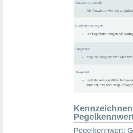
Gewässerauswahl
Alle Gewässer werden aufgelist
Auswahl des Pegels
Die Pegellisten zeigen alle ver
Ganglinien
Zeigt die ausgewählten Messwer
Download
Stellt die ausgewählten Messwer
kann txt, csv oder zrxp verwen
Kennzeichnen
Pegelkennwer
Pegelkennwert: 