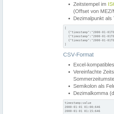
Zeitstempel im
IS
(Offset von MEZ
Dezimalpunkt als
[

  {"timestamp":"2000-01-01T0
  {"timestamp":"2000-01-01T0
  {"timestamp":"2000-01-01T0
]
CSV-Format
Excel-kompatibles
Vereinfachte Zeit
Sommerzeitumstel
Semikolon als Fel
Dezimalkomma (de
timestamp;value

2000-01-01 01:00;646

2000-01-01 01:15;646
