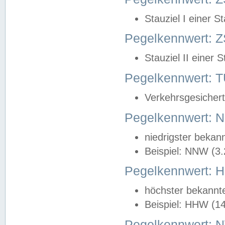
Stauziel I einer S
Pegelkennwert: Z
Stauziel II einer 
Pegelkennwert:
Verkehrsgesichert
Pegelkennwert:
niedrigster bekan
Beispiel: NNW (3
Pegelkennwert:
höchster bekannt
Beispiel: HHW (1
Pegelkennwert: 