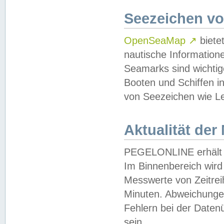
Seezeichen v
OpenSeaMap
↗
biete
nautische Information
Seamarks sind wichtig
Booten und Schiffen i
von Seezeichen wie Le
Aktualität der
PEGELONLINE erhält u
Im Binnenbereich wird 
Messwerte von Zeitreih
Minuten. Abweichungen
Fehlern bei der Daten
sein.