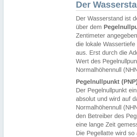
Der Wasserst
Der Wasserstand ist d
über dem
Pegelnullp
Zentimeter angegeben
die lokale Wassertie
aus. Erst durch die A
Wert des Pegelnullpun
Normalhöhennull (NHN
Pegelnullpunkt (PNP)
Der Pegelnullpunkt ei
absolut und wird auf
Normalhöhennull (NHN
den Betreiber des Pege
eine lange Zeit geme
Die Pegellatte wird s