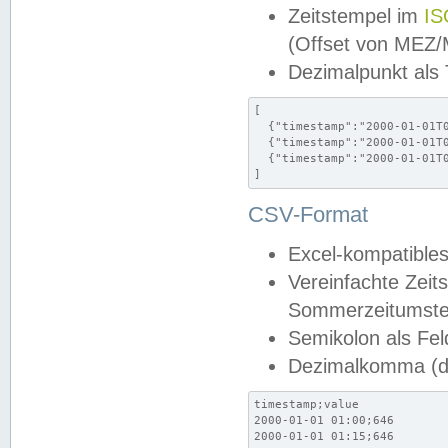
Zeitstempel im
IS
(Offset von MEZ
Dezimalpunkt als
[

  {"timestamp":"2000-01-01T0
  {"timestamp":"2000-01-01T0
  {"timestamp":"2000-01-01T0
]
CSV-Format
Excel-kompatibles
Vereinfachte Zeit
Sommerzeitumstel
Semikolon als Fel
Dezimalkomma (de
timestamp;value

2000-01-01 01:00;646

2000-01-01 01:15;646
