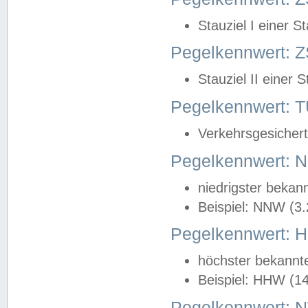
Stauziel I einer S
Pegelkennwert: Z
Stauziel II einer 
Pegelkennwert:
Verkehrsgesichert
Pegelkennwert:
niedrigster bekan
Beispiel: NNW (3
Pegelkennwert:
höchster bekannt
Beispiel: HHW (1
Pegelkennwert: 