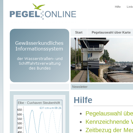
Hilfe
Link
Start
Pegelauswahl über Karte
Newsletter
Hilfe
Elbe - Cuxhaven Steubenhöft
Pegelauswahl übe
Kennzeichnende 
Zeitbezug der Me