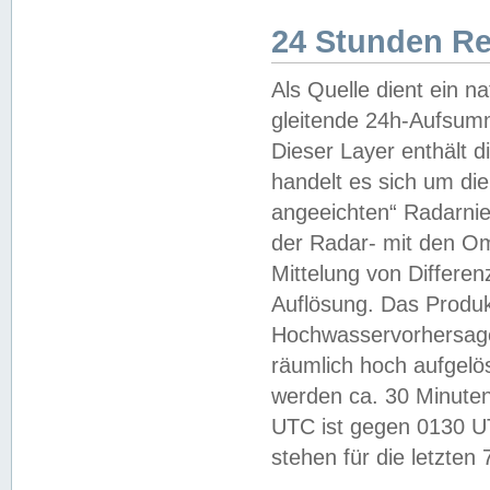
24 Stunden R
Als Quelle dient ein n
gleitende 24h-Aufsum
Dieser Layer enthält
handelt es sich um di
angeeichten“ Radarnie
der Radar- mit den O
Mittelung von Differe
Auflösung. Das Produk
Hochwasservorhersagez
räumlich hoch aufgelö
werden ca. 30 Minuten
UTC ist gegen 0130 UTC
stehen für die letzten