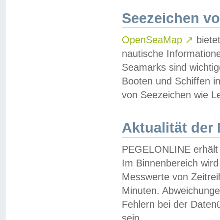
Seezeichen v
OpenSeaMap
↗
biete
nautische Information
Seamarks sind wichtig
Booten und Schiffen i
von Seezeichen wie Le
Aktualität der
PEGELONLINE erhält u
Im Binnenbereich wird 
Messwerte von Zeitreih
Minuten. Abweichungen
Fehlern bei der Daten
sein.