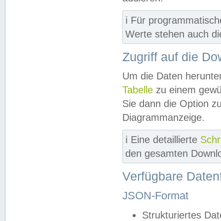
ℹ️ Für programmatisch
Werte stehen auch d
Zugriff auf die D
Um die Daten herunter
Tabelle
zu einem gewün
Sie dann die Option z
Diagrammanzeige.
ℹ️ Eine detaillierte
Schr
den gesamten Downlo
Verfügbare Daten
JSON-Format
Strukturiertes Da