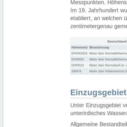
Messpunkten. Höhensy
Im 19. Jahrhundert wu
etabliert, an welchen 
zentimetergenau gem
Deutschland
Höhennetz
Bezeichnung
DHHN2016
Meter über Normalhöhennul
DHHN92
Meter über Normalhöhennul
DHHN12
Meter über Normalnull (m. 
SNN76
Meter über Höhennormal (m
Einzugsgebiet
Unter Einzugsgebiet v
unterirdisches Wasser
Allgemeine Bestandtei