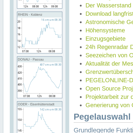
Der Wasserstand
Download langfris
RHEIN - Koblenz
Astronomische Gez
Höhensysteme
Einzugsgebiete
24h Regenradar
Seezeichen von 
DONAU - Passau
Aktualität der Me
Grenzwertübersch
PEGELONLINE-Di
Open Source Projek
Projektarbeit zur
Generierung von 
ODER - Eisenhüttenstadt
Pegelauswahl 
Grundlegende Funkti