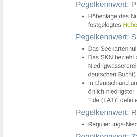
Pegelkennwert: 
Höhenlage des Nul
festgelegtes
Höhe
Pegelkennwert: 
Das Seekartennull
Das SKN bezieht s
Niedrigwassererei
deutschen Bucht) 
In Deutschland un
örtlich niedrigst
Tide (LAT)" definie
Pegelkennwert:
Regulierungs-Nie
Pegelkennwert: Z