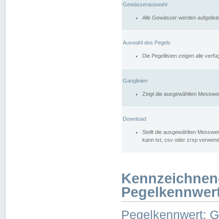
Gewässerauswahl
Alle Gewässer werden aufgelist
Auswahl des Pegels
Die Pegellisten zeigen alle ver
Ganglinien
Zeigt die ausgewählten Messwer
Download
Stellt die ausgewählten Messwer
kann txt, csv oder zrxp verwen
Kennzeichnen
Pegelkennwer
Pegelkennwert: 