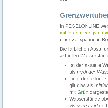
Grenzwertüber
In PEGELONLINE werde
mittleren niedrigsten
einer Zeitspanne in Be
Die farblichen Abstuf
aktuellen Wasserstand
Ist der aktuelle 
als
niedriger Was
Liegt der aktue
gilt dies als
mittle
mit
Grün
dargestel
Wasserstände obe
Wasserstand
und