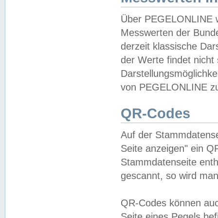
Über PEGELONLINE wer
Messwerten der Bundes
derzeit klassische Da
der Werte findet nicht 
Darstellungsmöglichkei
von PEGELONLINE zu 
QR-Codes
Auf der Stammdatensei
Seite anzeigen" ein Q
Stammdatenseite enthä
gescannt, so wird man
QR-Codes können auc
Seite eines Pegels be