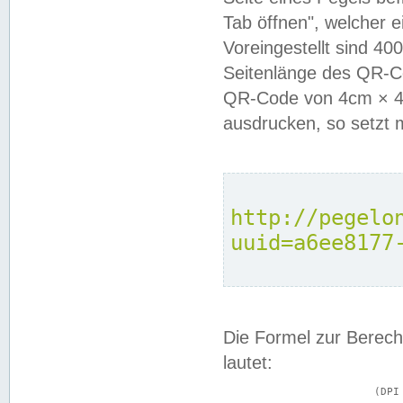
Tab öffnen", welcher 
Voreingestellt sind 4
Seitenlänge des QR-C
QR-Code von 4cm × 4c
ausdrucken, so setzt 
http://pegelo
uuid=a6ee8177
Die Formel zur Berech
lautet:
			(DPI × Druckkantenlänge in cm) ÷ 2,54 = Kantenlänge in Pixel
