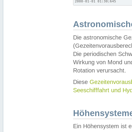
2000-01-01 01:30;645
Astronomische
Die astronomische Gez
(Gezeitenvorausberec
Die periodischen Schw
Wirkung von Mond und
Rotation verursacht.
Diese
Gezeitenvorau
Seeschifffahrt und Hy
Höhensystem
Ein Höhensystem ist e