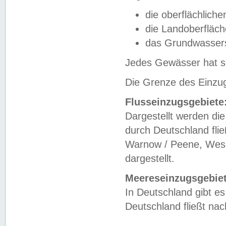
die oberflächlich
die Landoberfläc
das Grundwasser
Jedes Gewässer hat se
Die Grenze des Einzug
Flusseinzugsgebiete
Dargestellt werden die
durch Deutschland fli
Warnow / Peene, Weser
dargestellt.
Meereseinzugsgebiet
In Deutschland gibt 
Deutschland fließt n