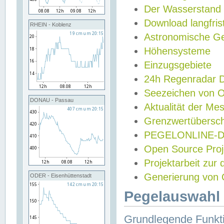
Der Wasserstand
Download langfris
RHEIN - Koblenz
Astronomische Gez
Höhensysteme
Einzugsgebiete
24h Regenradar
Seezeichen von 
DONAU - Passau
Aktualität der Me
Grenzwertübersch
PEGELONLINE-Di
Open Source Projek
Projektarbeit zur
Generierung von 
ODER - Eisenhüttenstadt
Pegelauswahl 
Grundlegende Funkti