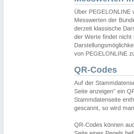
Über PEGELONLINE wer
Messwerten der Bundes
derzeit klassische Da
der Werte findet nicht 
Darstellungsmöglichkei
von PEGELONLINE zu 
QR-Codes
Auf der Stammdatensei
Seite anzeigen" ein Q
Stammdatenseite enthä
gescannt, so wird man
QR-Codes können auc
Seite eines Pegels be