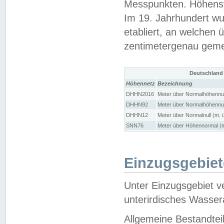
Messpunkten. Höhensy
Im 19. Jahrhundert wu
etabliert, an welchen 
zentimetergenau gem
Deutschland
Höhennetz
Bezeichnung
DHHN2016
Meter über Normalhöhennul
DHHN92
Meter über Normalhöhennul
DHHN12
Meter über Normalnull (m. 
SNN76
Meter über Höhennormal (m
Einzugsgebiet
Unter Einzugsgebiet v
unterirdisches Wasser
Allgemeine Bestandtei