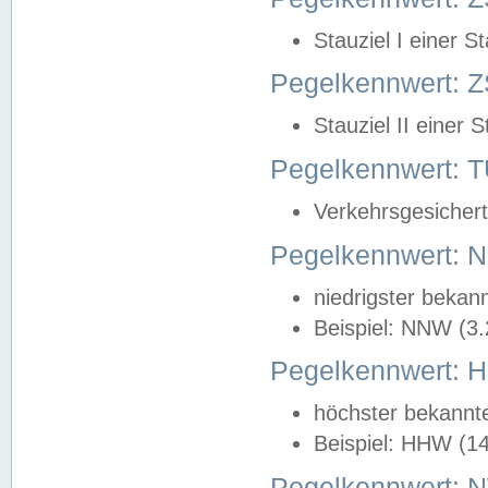
Stauziel I einer S
Pegelkennwert: Z
Stauziel II einer 
Pegelkennwert:
Verkehrsgesichert
Pegelkennwert:
niedrigster bekan
Beispiel: NNW (3
Pegelkennwert:
höchster bekannt
Beispiel: HHW (1
Pegelkennwert: 