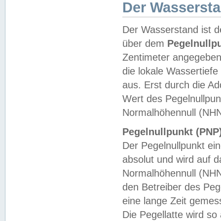
Der Wasserst
Der Wasserstand ist d
über dem
Pegelnullp
Zentimeter angegeben
die lokale Wassertie
aus. Erst durch die A
Wert des Pegelnullpun
Normalhöhennull (NHN
Pegelnullpunkt (PNP)
Der Pegelnullpunkt ei
absolut und wird auf
Normalhöhennull (NHN
den Betreiber des Pege
eine lange Zeit geme
Die Pegellatte wird s