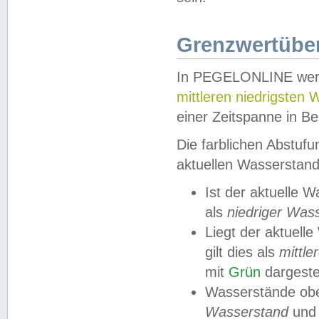
Grenzwertüber
In PEGELONLINE werde
mittleren niedrigsten
einer Zeitspanne in Be
Die farblichen Abstuf
aktuellen Wasserstand
Ist der aktuelle 
als
niedriger Was
Liegt der aktue
gilt dies als
mittle
mit
Grün
dargestel
Wasserstände obe
Wasserstand
und