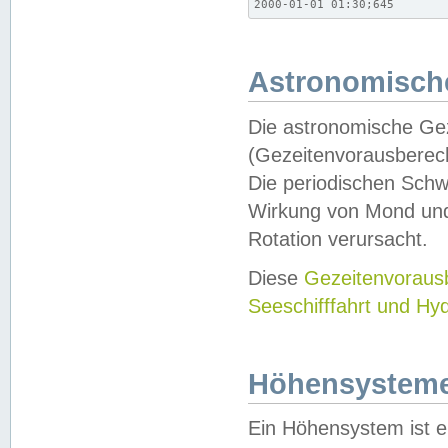
2000-01-01 01:30;645
Astronomische
Die astronomische Gez
(Gezeitenvorausberec
Die periodischen Schw
Wirkung von Mond und
Rotation verursacht.
Diese
Gezeitenvorau
Seeschifffahrt und Hy
Höhensystem
Ein Höhensystem ist e