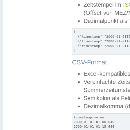
Zeitstempel im
IS
(Offset von MEZ
Dezimalpunkt als
[

  {"timestamp":"2000-01-01T0
  {"timestamp":"2000-01-01T0
  {"timestamp":"2000-01-01T0
]
CSV-Format
Excel-kompatibles
Vereinfachte Zeit
Sommerzeitumstel
Semikolon als Fel
Dezimalkomma (de
timestamp;value

2000-01-01 01:00;646

2000-01-01 01:15;646
