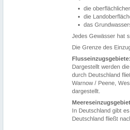
die oberflächlich
die Landoberfläc
das Grundwasser
Jedes Gewässer hat se
Die Grenze des Einzug
Flusseinzugsgebiete
Dargestellt werden die
durch Deutschland fli
Warnow / Peene, Weser
dargestellt.
Meereseinzugsgebiet
In Deutschland gibt 
Deutschland fließt n