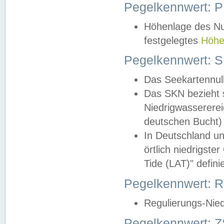
Pegelkennwert: 
Höhenlage des Nul
festgelegtes
Höhe
Pegelkennwert: 
Das Seekartennull
Das SKN bezieht s
Niedrigwassererei
deutschen Bucht) 
In Deutschland un
örtlich niedrigst
Tide (LAT)" definie
Pegelkennwert:
Regulierungs-Nie
Pegelkennwert: Z