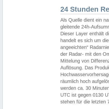
24 Stunden R
Als Quelle dient ein n
gleitende 24h-Aufsum
Dieser Layer enthält
handelt es sich um di
angeeichten“ Radarnie
der Radar- mit den O
Mittelung von Differe
Auflösung. Das Produk
Hochwasservorhersagez
räumlich hoch aufgelö
werden ca. 30 Minuten
UTC ist gegen 0130 UTC
stehen für die letzten