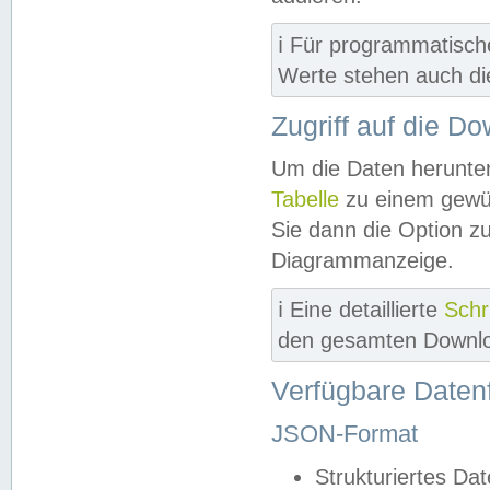
ℹ️ Für programmatisch
Werte stehen auch d
Zugriff auf die D
Um die Daten herunter
Tabelle
zu einem gewün
Sie dann die Option z
Diagrammanzeige.
ℹ️ Eine detaillierte
Schr
den gesamten Downlo
Verfügbare Daten
JSON-Format
Strukturiertes Da