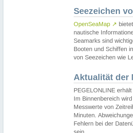
Seezeichen v
OpenSeaMap
↗
biete
nautische Information
Seamarks sind wichtig
Booten und Schiffen i
von Seezeichen wie Le
Aktualität der
PEGELONLINE erhält u
Im Binnenbereich wird 
Messwerte von Zeitreih
Minuten. Abweichungen
Fehlern bei der Daten
sein.