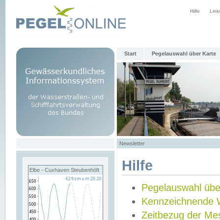
Hilfe
Link
Start
Pegelauswahl über Karte
Newsletter
Hilfe
Elbe - Cuxhaven Steubenhöft
Pegelauswahl übe
Kennzeichnende 
Zeitbezug der Me