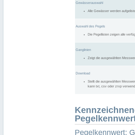
Gewässerauswahl
Alle Gewässer werden aufgelist
Auswahl des Pegels
Die Pegellisten zeigen alle ver
Ganglinien
Zeigt die ausgewählten Messwer
Download
Stellt die ausgewählten Messwer
kann txt, csv oder zrxp verwen
Kennzeichnen
Pegelkennwer
Pegelkennwert: 