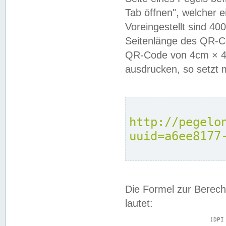
Tab öffnen", welcher 
Voreingestellt sind 4
Seitenlänge des QR-C
QR-Code von 4cm × 4c
ausdrucken, so setzt 
http://pegelo
uuid=a6ee8177
Die Formel zur Berech
lautet:
			(DPI × Druckkantenlänge in cm) ÷ 2,54 = Kantenlänge in Pixel
