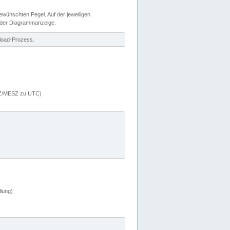
wünschten Pegel. Auf der jeweiligen
 der Diagrammanzeige.
load-Prozess.
MEZ/MESZ zu UTC)
lung)