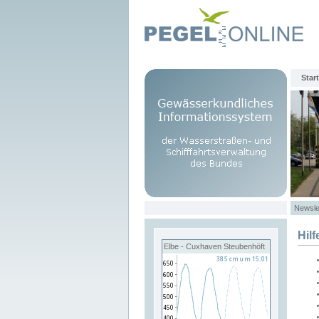
Start
Newsle
Hilf
Elbe - Cuxhaven Steubenhöft