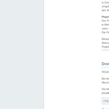
in Ze
umgeb
des W
Pegel
Der P
in Me
unter
Die Pe
Beisp
Wasse
Pegeln
Dow
PEGEL
Bei d
Messf
Die M
jeweil
ℹ️ F