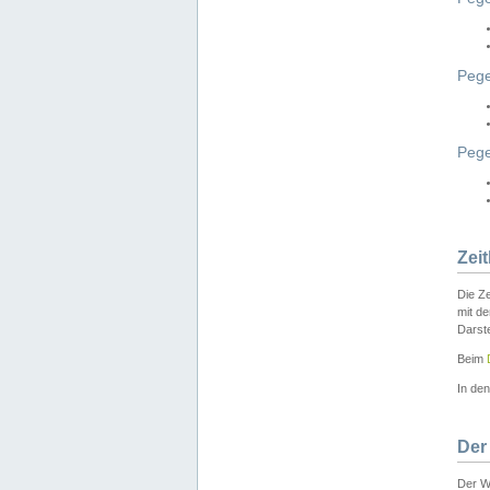
Pege
Peg
Zei
Die Ze
mit d
Darst
Beim
In de
Der
Der W