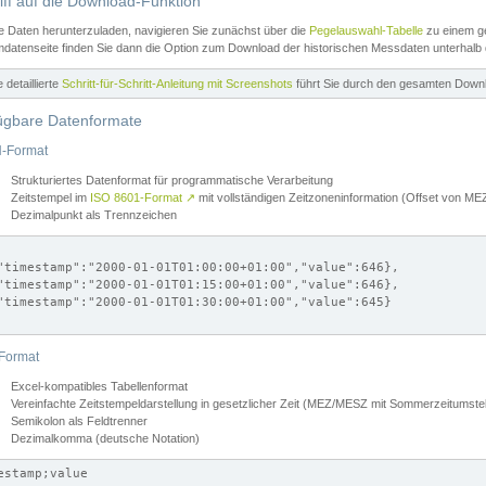
iff auf die Download-Funktion
e Daten herunterzuladen, navigieren Sie zunächst über die
Pegelauswahl-Tabelle
zu einem ge
datenseite finden Sie dann die Option zum Download der historischen Messdaten unterhalb
ne detaillierte
Schritt-für-Schritt-Anleitung mit Screenshots
führt Sie durch den gesamten Down
ügbare Datenformate
-Format
Strukturiertes Datenformat für programmatische Verarbeitung
Zeitstempel im
ISO 8601-Format
↗
mit vollständigen Zeitzoneninformation (Offset von 
Dezimalpunkt als Trennzeichen
"timestamp":"2000-01-01T01:00:00+01:00","value":646},

"timestamp":"2000-01-01T01:15:00+01:00","value":646},

"timestamp":"2000-01-01T01:30:00+01:00","value":645}

Format
Excel-kompatibles Tabellenformat
Vereinfachte Zeitstempeldarstellung in gesetzlicher Zeit (MEZ/MESZ mit Sommerzeitumstel
Semikolon als Feldtrenner
Dezimalkomma (deutsche Notation)
estamp;value
