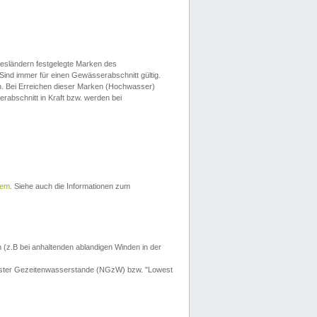
esländern festgelegte Marken des
Sind immer für einen Gewässerabschnitt gültig.
. Bei Erreichen dieser Marken (Hochwasser)
erabschnitt in Kraft bzw. werden bei
tem
. Siehe auch die Informationen zum
 (z.B bei anhaltenden ablandigen Winden in der
drigster Gezeitenwasserstande (NGzW) bzw. "Lowest