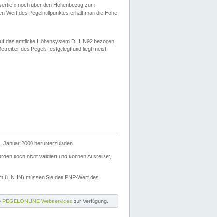
ssertiefe noch über den Höhenbezug zum
en Wert des Pegelnullpunktes erhält man die Höhe
d auf das amtliche Höhensystem DHHN92 bezogen
reiber des Pegels festgelegt und liegt meist
. Januar 2000 herunterzuladen.
den noch nicht validiert und können Ausreißer,
(m ü. NHN) müssen Sie den PNP-Wert des
ie
PEGELONLINE Webservices
zur Verfügung.