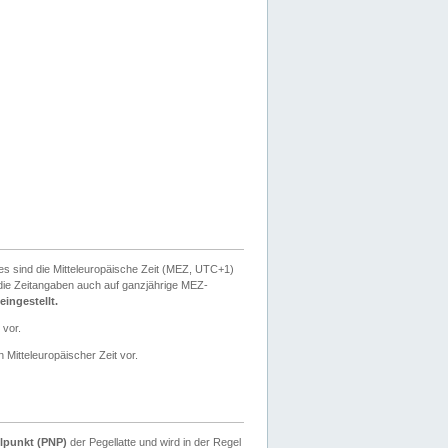
ies sind die Mitteleuropäische Zeit (MEZ, UTC+1)
ie Zeitangaben auch auf ganzjährige MEZ-
ingestellt.
 vor.
 Mitteleuropäischer Zeit vor.
lpunkt (PNP)
der Pegellatte und wird in der Regel