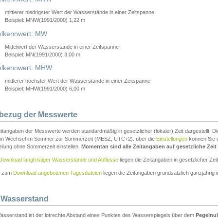
mittlerer niedrigster Wert der Wasserstände in einer Zeitspanne
Beispiel: MNW(1991/2000) 1,22 m
lkennwert: MW
Mittelwert der Wasserstände in einer Zeitspanne
Beispiel: MN(1991/2000) 3,00 m
elkennwert: MHW
mittlerer höchster Wert der Wasserstände in einer Zeitspanne
Beispiel: MHW(1991/2000) 6,00 m
tbezug der Messwerte
itangaben der Messwerte werden standardmäßig in gesetzlicher (lokaler) Zeit dargestellt. D
em Wechsel im Sommer zur Sommerzeit (MESZ, UTC+2). über die
Einstellungen
können Sie d
ellung ohne Sommerzeit einstellen.
Momentan sind alle Zeitangaben auf gesetzliche Zeit e
Download langfristiger Wasserstände und Abflüsse
liegen die Zeitangaben in gesetzlicher Zeit
n zum
Download angebotenen Tagesdateien
liegen die Zeitangaben grundsätzlich ganzjährig in
 Wasserstand
asserstand ist der lotrechte Abstand eines Punktes des Wasserspiegels über dem
Pegelnul