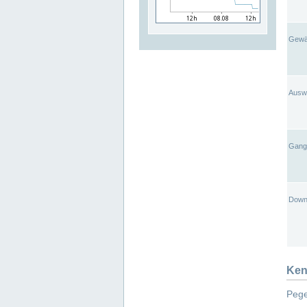
Gewä
Ausw
Gangl
Down
Ken
Pege