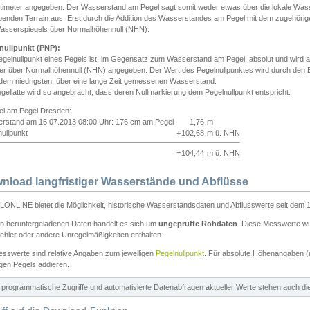
ntimeter angegeben. Der Wasserstand am Pegel sagt somit weder etwas über die lokale Wa
enden Terrain aus. Erst durch die Addition des Wasserstandes am Pegel mit dem zugehörig
asserspiegels über Normalhöhennull (NHN).
nullpunkt (PNP):
egelnullpunkt eines Pegels ist, im Gegensatz zum Wasserstand am Pegel, absolut und wir
ter über Normalhöhennull (NHN) angegeben. Der Wert des Pegelnullpunktes wird durch den Bet
 dem niedrigsten, über eine lange Zeit gemessenen Wasserstand.
gellatte wird so angebracht, dass deren Nullmarkierung dem Pegelnullpunkt entspricht.
iel am Pegel Dresden:
rstand am 16.07.2013 08:00 Uhr: 176 cm am Pegel
1,76
m
ullpunkt
+
102,68
m ü. NHN
=
104,44
m ü. NHN
nload langfristiger Wasserstände und Abflüsse
ONLINE bietet die Möglichkeit, historische Wasserstandsdaten und Abflusswerte seit dem 1
en heruntergeladenen Daten handelt es sich um
ungeprüfte Rohdaten
. Diese Messwerte wur
ehler oder andere Unregelmäßigkeiten enthalten.
esswerte sind relative Angaben zum jeweiligen
Pegelnullpunkt
. Für absolute Höhenangaben 
igen Pegels addieren.
ür programmatische Zugriffe und automatisierte Datenabfragen aktueller Werte stehen auch d