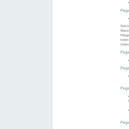
Pege
Sind 
Wasser
Hänge
treten
Unter
Pege
Pege
Pege
Pege