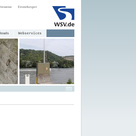
hinweise
Einstellungen
loads
Webservices