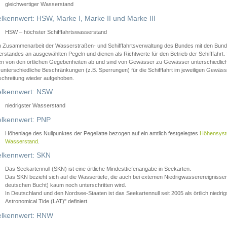
gleichwertiger Wasserstand
lkennwert: HSW, Marke I, Marke II und Marke III
HSW – höchster Schifffahrtswasserstand
in Zusammenarbeit der Wasserstraßen- und Schifffahrtsverwaltung des Bundes mit den Bund
standes an ausgewählten Pegeln und dienen als Richtwerte für den Betrieb der Schifffahrt. 
n von den örtlichen Gegebenheiten ab und sind von Gewässer zu Gewässer unterschiedlich
 unterschiedliche Beschränkungen (z.B. Sperrungen) für die Schifffahrt im jeweiligen Gewäss
schreitung wieder aufgehoben.
lkennwert: NSW
niedrigster Wasserstand
lkennwert: PNP
Höhenlage des Nullpunktes der Pegellatte bezogen auf ein amtlich festgelegtes
Höhensys
Wasserstand
.
lkennwert: SKN
Das Seekartennull (SKN) ist eine örtliche Mindesttiefenangabe in Seekarten.
Das SKN bezieht sich auf die Wassertiefe, die auch bei extemen Niedrigwasserereignissen
deutschen Bucht) kaum noch unterschritten wird.
In Deutschland und den Nordsee-Staaten ist das Seekartennull seit 2005 als örtlich nie
Astronomical Tide (LAT)" definiert.
lkennwert: RNW