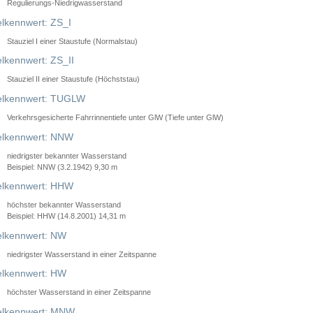
Regulierungs-Niedrigwasserstand
lkennwert: ZS_I
Stauziel I einer Staustufe (Normalstau)
lkennwert: ZS_II
Stauziel II einer Staustufe (Höchststau)
elkennwert: TUGLW
Verkehrsgesicherte Fahrrinnentiefe unter GlW (Tiefe unter GlW)
lkennwert: NNW
niedrigster bekannter Wasserstand
Beispiel: NNW (3.2.1942) 9,30 m
lkennwert: HHW
höchster bekannter Wasserstand
Beispiel: HHW (14.8.2001) 14,31 m
lkennwert: NW
niedrigster Wasserstand in einer Zeitspanne
lkennwert: HW
höchster Wasserstand in einer Zeitspanne
elkennwert: MNW