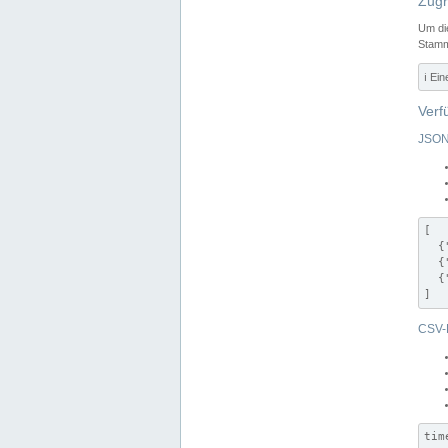
Zugr
Um di
Stamm
ℹ️ Ei
Verf
JSON
[

  {
  {
  {
]
CSV-
tim