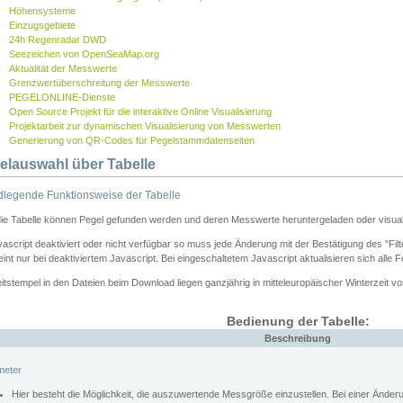
Höhensysteme
Einzugsgebiete
24h Regenradar DWD
Seezeichen von OpenSeaMap.org
Aktualität der Messwerte
Grenzwertüberschreitung der Messwerte
PEGELONLINE-Dienste
Open Source Projekt für die interaktive Online Visualisierung
Projektarbeit zur dynamischen Visualisierung von Messwerten
Generierung von QR-Codes für Pegelstammdatenseiten
elauswahl über Tabelle
legende Funktionsweise der Tabelle
die Tabelle können Pegel gefunden werden und deren Messwerte heruntergeladen oder visuali
vascript deaktiviert oder nicht verfügbar so muss jede Änderung mit der Bestätigung des "Filt
int nur bei deaktiviertem Javascript. Bei eingeschaltetem Javascript aktualisieren sich alle 
itstempel in den Dateien beim Download liegen ganzjährig in mitteleuropäischer Winterzeit vo
Bedienung der Tabelle:
Beschreibung
meter
Hier besteht die Möglichkeit, die auszuwertende Messgröße einzustellen. Bei einer Ände