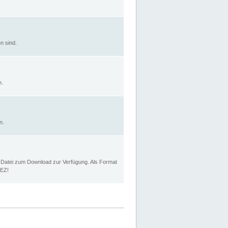
n sind.
n.
n.
p Datei zum Download zur Verfügung. Als Format
MEZ!