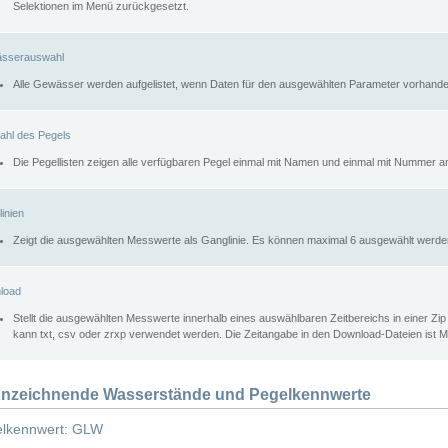
Selektionen im Menü zurückgesetzt.
sserauswahl
Alle Gewässer werden aufgelistet, wenn Daten für den ausgewählten Parameter vorhande
ahl des Pegels
Die Pegellisten zeigen alle verfügbaren Pegel einmal mit Namen und einmal mit Nummer a
inien
Zeigt die ausgewählten Messwerte als Ganglinie. Es können maximal 6 ausgewählt werde
load
Stellt die ausgewählten Messwerte innerhalb eines auswählbaren Zeitbereichs in einer Zi
kann txt, csv oder zrxp verwendet werden. Die Zeitangabe in den Download-Dateien ist 
nzeichnende Wasserstände und Pegelkennwerte
lkennwert: GLW