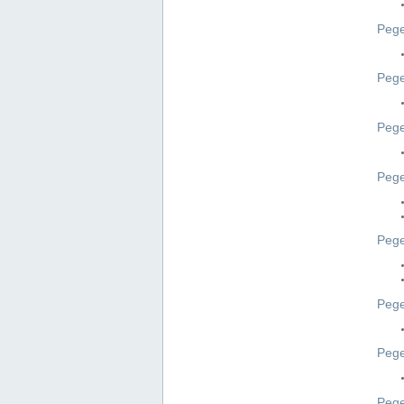
Pege
Pege
Peg
Pege
Pege
Pege
Pege
Peg