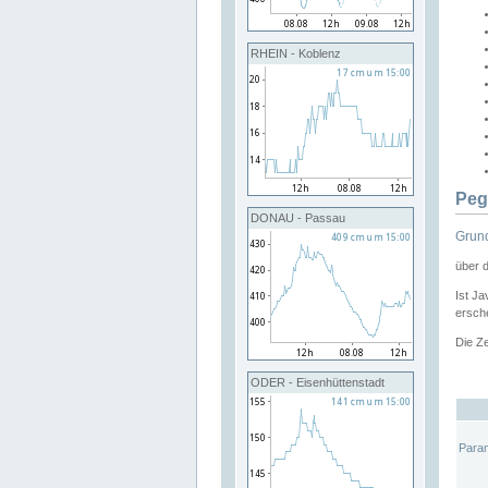
RHEIN - Koblenz
Peg
DONAU - Passau
Grund
über 
Ist Ja
ersche
Die Ze
ODER - Eisenhüttenstadt
Para