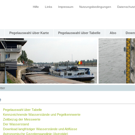
Hilfe
Links
Impressum
Nutzungsbedingungen
Datenschutz
Pegelauswahl über Karte
Pegelauswahl über Tabelle
Abo
Down
tter
e
Pegelauswahl über Tabelle
Kennzeichnende Wasserstände und Pegelkennwerte
Zeitbezug der Messwerte
Der Wasserstand
Download langfristiger Wasserstände und Abflüsse
Astronomische Gezeitenganglinie (Astrotide)