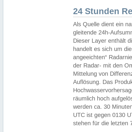
24 Stunden R
Als Quelle dient ein n
gleitende 24h-Aufsum
Dieser Layer enthält
handelt es sich um di
angeeichten“ Radarnie
der Radar- mit den O
Mittelung von Differe
Auflösung. Das Produk
Hochwasservorhersagez
räumlich hoch aufgelö
werden ca. 30 Minuten
UTC ist gegen 0130 UTC
stehen für die letzten