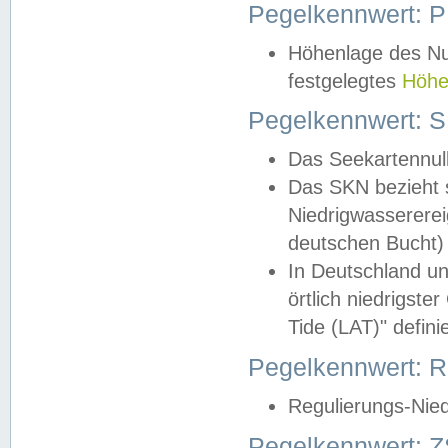
Pegelkennwert: 
Höhenlage des Nul
festgelegtes
Höhe
Pegelkennwert: 
Das Seekartennull
Das SKN bezieht s
Niedrigwassererei
deutschen Bucht) 
In Deutschland un
örtlich niedrigst
Tide (LAT)" definie
Pegelkennwert:
Regulierungs-Nie
Pegelkennwert: Z