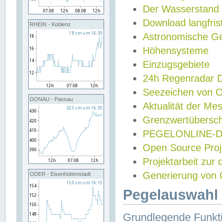
Der Wasserstand
Download langfris
RHEIN - Koblenz
Astronomische Gez
Höhensysteme
Einzugsgebiete
24h Regenradar
Seezeichen von 
DONAU - Passau
Aktualität der Me
Grenzwertübersch
PEGELONLINE-Di
Open Source Projek
Projektarbeit zur
Generierung von 
ODER - Eisenhüttenstadt
Pegelauswahl 
Grundlegende Funkti