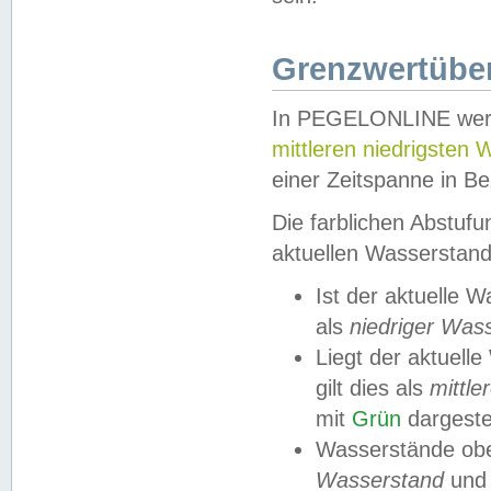
Grenzwertüber
In PEGELONLINE werde
mittleren niedrigsten
einer Zeitspanne in Be
Die farblichen Abstuf
aktuellen Wasserstand
Ist der aktuelle 
als
niedriger Was
Liegt der aktue
gilt dies als
mittle
mit
Grün
dargestel
Wasserstände obe
Wasserstand
und