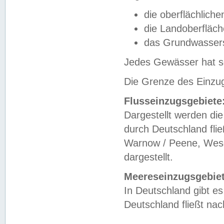
die oberflächlich
die Landoberfläc
das Grundwasser
Jedes Gewässer hat se
Die Grenze des Einzug
Flusseinzugsgebiete
Dargestellt werden die
durch Deutschland fli
Warnow / Peene, Weser
dargestellt.
Meereseinzugsgebiet
In Deutschland gibt 
Deutschland fließt n