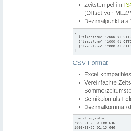
Zeitstempel im
IS
(Offset von MEZ
Dezimalpunkt als
[

  {"timestamp":"2000-01-01T0
  {"timestamp":"2000-01-01T0
  {"timestamp":"2000-01-01T0
]
CSV-Format
Excel-kompatibles
Vereinfachte Zeit
Sommerzeitumstel
Semikolon als Fel
Dezimalkomma (de
timestamp;value

2000-01-01 01:00;646

2000-01-01 01:15;646
