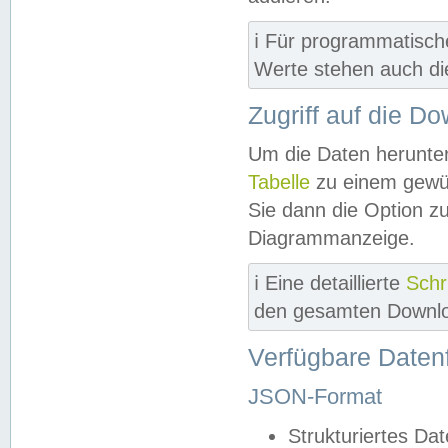
ℹ️ Für programmatisch
Werte stehen auch d
Zugriff auf die D
Um die Daten herunter
Tabelle
zu einem gewün
Sie dann die Option z
Diagrammanzeige.
ℹ️ Eine detaillierte
Schr
den gesamten Downlo
Verfügbare Daten
JSON-Format
Strukturiertes Da