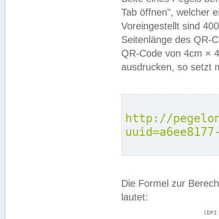
Tab öffnen", welcher 
Voreingestellt sind 4
Seitenlänge des QR-C
QR-Code von 4cm × 4c
ausdrucken, so setzt 
http://pegelo
uuid=a6ee8177
Die Formel zur Berech
lautet:
			(DPI × Druckkantenlänge in cm) ÷ 2,54 = Kantenlänge in Pixel
