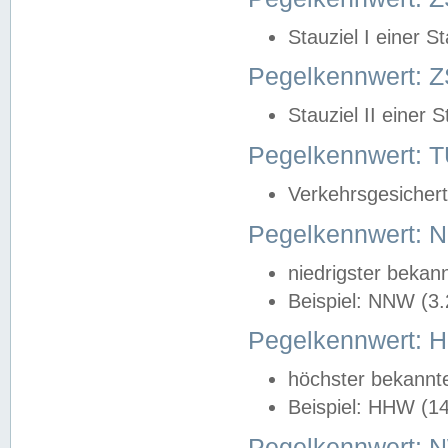
Stauziel I einer S
Pegelkennwert: Z
Stauziel II einer 
Pegelkennwert:
Verkehrsgesichert
Pegelkennwert:
niedrigster bekan
Beispiel: NNW (3
Pegelkennwert:
höchster bekannt
Beispiel: HHW (1
Pegelkennwert: 