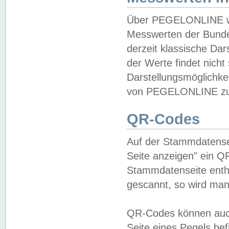
Über PEGELONLINE wer
Messwerten der Bundes
derzeit klassische Da
der Werte findet nicht 
Darstellungsmöglichkei
von PEGELONLINE zu 
QR-Codes
Auf der Stammdatensei
Seite anzeigen" ein Q
Stammdatenseite enthä
gescannt, so wird man
QR-Codes können auc
Seite eines Pegels be