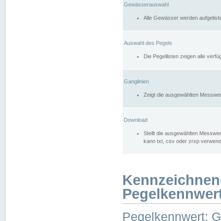
Gewässerauswahl
Alle Gewässer werden aufgelist
Auswahl des Pegels
Die Pegellisten zeigen alle ver
Ganglinien
Zeigt die ausgewählten Messwer
Download
Stellt die ausgewählten Messwer
kann txt, csv oder zrxp verwen
Kennzeichnen
Pegelkennwer
Pegelkennwert: 