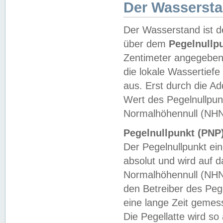
Der Wasserst
Der Wasserstand ist d
über dem
Pegelnullp
Zentimeter angegeben
die lokale Wassertie
aus. Erst durch die A
Wert des Pegelnullpun
Normalhöhennull (NHN
Pegelnullpunkt (PNP)
Der Pegelnullpunkt ei
absolut und wird auf
Normalhöhennull (NHN
den Betreiber des Pege
eine lange Zeit geme
Die Pegellatte wird s