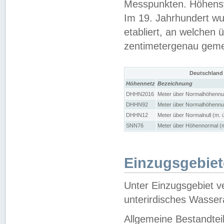
Messpunkten. Höhensy
Im 19. Jahrhundert wu
etabliert, an welchen 
zentimetergenau gem
Deutschland
Höhennetz
Bezeichnung
DHHN2016
Meter über Normalhöhennul
DHHN92
Meter über Normalhöhennul
DHHN12
Meter über Normalnull (m. 
SNN76
Meter über Höhennormal (m
Einzugsgebiet
Unter Einzugsgebiet v
unterirdisches Wasser
Allgemeine Bestandtei