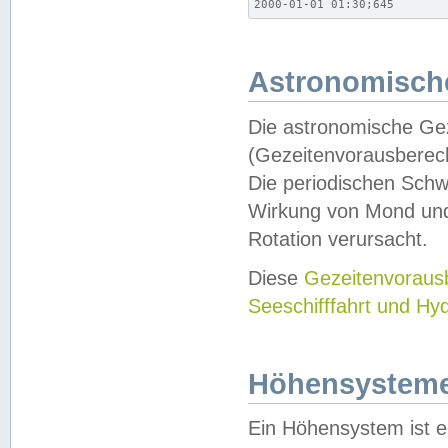
2000-01-01 01:30;645
Astronomische
Die astronomische Gez
(Gezeitenvorausberec
Die periodischen Schw
Wirkung von Mond und
Rotation verursacht.
Diese
Gezeitenvorau
Seeschifffahrt und Hy
Höhensystem
Ein Höhensystem ist e