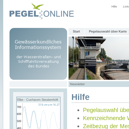
Hilfe
Link
Start
Pegelauswahl über Karte
Newsletter
Hilfe
Elbe - Cuxhaven Steubenhöft
Pegelauswahl übe
Kennzeichnende 
Zeitbezug der Me