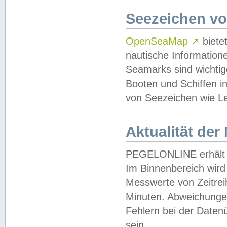
Seezeichen v
OpenSeaMap
↗
biete
nautische Information
Seamarks sind wichtig
Booten und Schiffen i
von Seezeichen wie Le
Aktualität der
PEGELONLINE erhält u
Im Binnenbereich wird 
Messwerte von Zeitreih
Minuten. Abweichungen
Fehlern bei der Daten
sein.