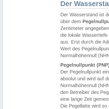
Der Wasserst
Der Wasserstand ist d
über dem
Pegelnullp
Zentimeter angegeben
die lokale Wassertie
aus. Erst durch die A
Wert des Pegelnullpun
Normalhöhennull (NHN
Pegelnullpunkt (PNP)
Der Pegelnullpunkt ei
absolut und wird auf
Normalhöhennull (NHN
den Betreiber des Pege
eine lange Zeit geme
Die Pegellatte wird s