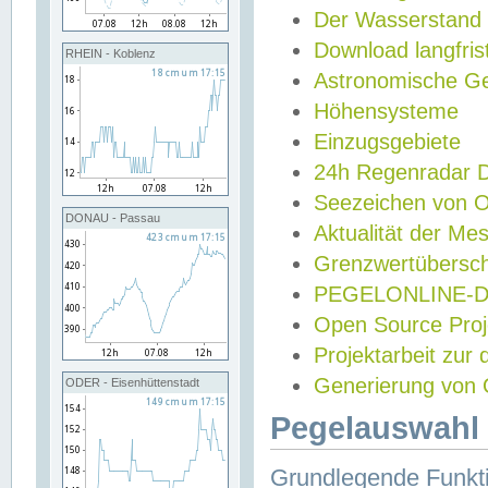
Der Wasserstand
Download langfris
RHEIN - Koblenz
Astronomische Gez
Höhensysteme
Einzugsgebiete
24h Regenradar
Seezeichen von 
DONAU - Passau
Aktualität der Me
Grenzwertübersch
PEGELONLINE-Di
Open Source Projek
Projektarbeit zur
Generierung von 
ODER - Eisenhüttenstadt
Pegelauswahl 
Grundlegende Funkti