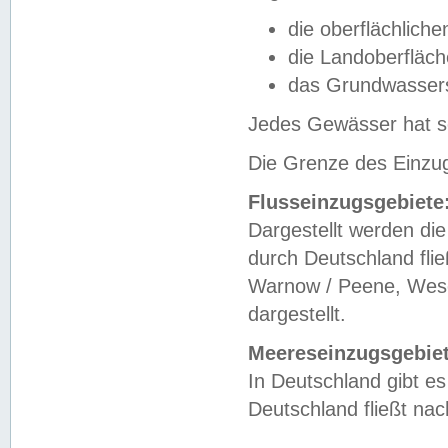
die oberflächlich
die Landoberfläc
das Grundwasser
Jedes Gewässer hat se
Die Grenze des Einzug
Flusseinzugsgebiete
Dargestellt werden die
durch Deutschland fli
Warnow / Peene, Weser
dargestellt.
Meereseinzugsgebiet
In Deutschland gibt 
Deutschland fließt n