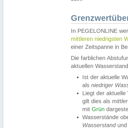
Grenzwertüber
In PEGELONLINE werde
mittleren niedrigsten
einer Zeitspanne in Be
Die farblichen Abstuf
aktuellen Wasserstand
Ist der aktuelle 
als
niedriger Was
Liegt der aktue
gilt dies als
mittle
mit
Grün
dargestel
Wasserstände obe
Wasserstand
und