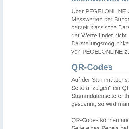
Über PEGELONLINE wer
Messwerten der Bundes
derzeit klassische Da
der Werte findet nicht 
Darstellungsmöglichkei
von PEGELONLINE zu 
QR-Codes
Auf der Stammdatensei
Seite anzeigen" ein Q
Stammdatenseite enthä
gescannt, so wird man
QR-Codes können auc
Seite eines Pegels be