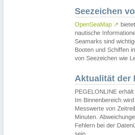
Seezeichen v
OpenSeaMap
↗
biete
nautische Information
Seamarks sind wichtig
Booten und Schiffen i
von Seezeichen wie Le
Aktualität der
PEGELONLINE erhält u
Im Binnenbereich wird 
Messwerte von Zeitreih
Minuten. Abweichungen
Fehlern bei der Daten
sein.