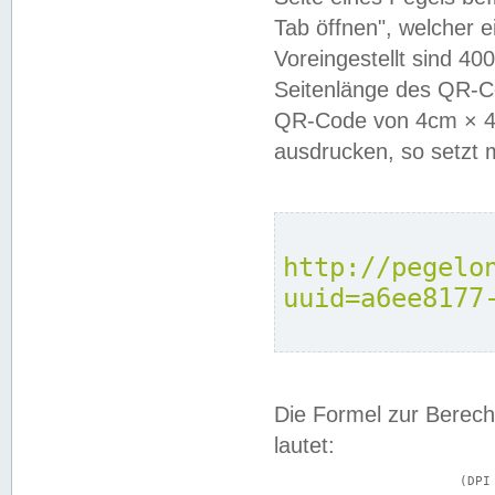
Tab öffnen", welcher 
Voreingestellt sind 4
Seitenlänge des QR-C
QR-Code von 4cm × 4c
ausdrucken, so setzt 
http://pegelo
uuid=a6ee8177
Die Formel zur Berech
lautet:
			(DPI × Druckkantenlänge in cm) ÷ 2,54 = Kantenlänge in Pixel
