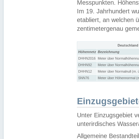
Messpunkten. Höhensy
Im 19. Jahrhundert wu
etabliert, an welchen 
zentimetergenau gem
Deutschland
Höhennetz
Bezeichnung
DHHN2016
Meter über Normalhöhennul
DHHN92
Meter über Normalhöhennul
DHHN12
Meter über Normalnull (m. 
SNN76
Meter über Höhennormal (m
Einzugsgebiet
Unter Einzugsgebiet v
unterirdisches Wasser
Allgemeine Bestandtei