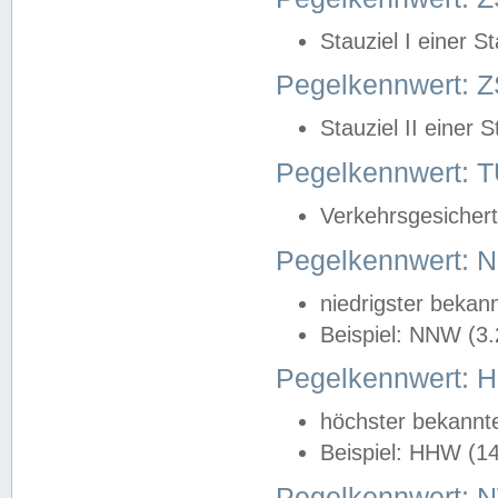
Stauziel I einer S
Pegelkennwert: Z
Stauziel II einer 
Pegelkennwert:
Verkehrsgesichert
Pegelkennwert:
niedrigster bekan
Beispiel: NNW (3
Pegelkennwert:
höchster bekannt
Beispiel: HHW (1
Pegelkennwert: 