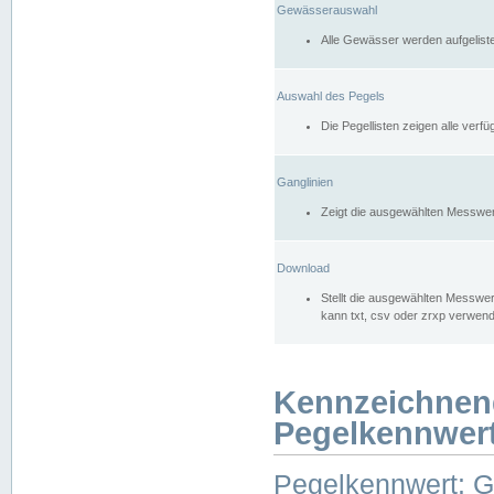
Gewässerauswahl
Alle Gewässer werden aufgelist
Auswahl des Pegels
Die Pegellisten zeigen alle ver
Ganglinien
Zeigt die ausgewählten Messwer
Download
Stellt die ausgewählten Messwer
kann txt, csv oder zrxp verwen
Kennzeichnen
Pegelkennwer
Pegelkennwert: 