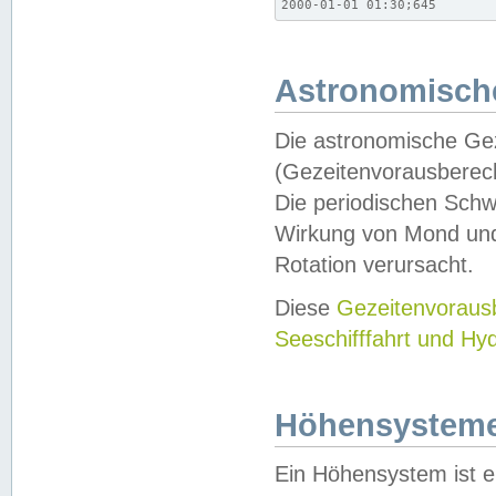
2000-01-01 01:30;645
Astronomische
Die astronomische Gez
(Gezeitenvorausberec
Die periodischen Schw
Wirkung von Mond und
Rotation verursacht.
Diese
Gezeitenvorau
Seeschifffahrt und Hy
Höhensystem
Ein Höhensystem ist e