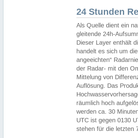
24 Stunden R
Als Quelle dient ein n
gleitende 24h-Aufsum
Dieser Layer enthält
handelt es sich um di
angeeichten“ Radarnie
der Radar- mit den O
Mittelung von Differe
Auflösung. Das Produk
Hochwasservorhersagez
räumlich hoch aufgelö
werden ca. 30 Minuten
UTC ist gegen 0130 UTC
stehen für die letzten