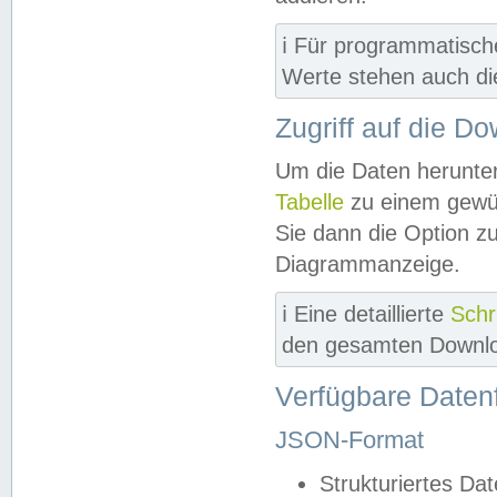
ℹ️ Für programmatisch
Werte stehen auch d
Zugriff auf die D
Um die Daten herunter
Tabelle
zu einem gewün
Sie dann die Option z
Diagrammanzeige.
ℹ️ Eine detaillierte
Schr
den gesamten Downlo
Verfügbare Daten
JSON-Format
Strukturiertes Da