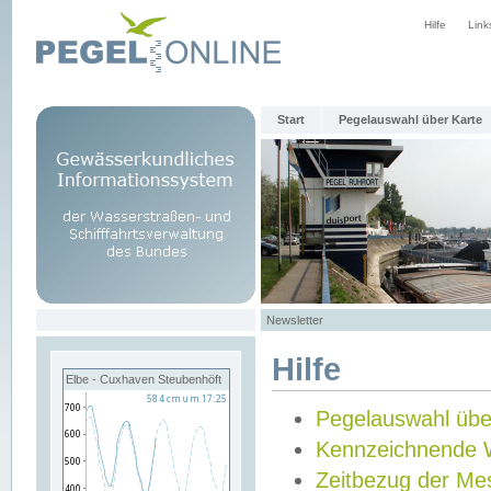
Hilfe
Link
Start
Pegelauswahl über Karte
Newsletter
Hilfe
Elbe - Cuxhaven Steubenhöft
Pegelauswahl übe
Kennzeichnende 
Zeitbezug der Me