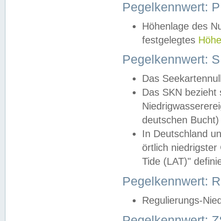
Pegelkennwert: 
Höhenlage des Nul
festgelegtes
Höhe
Pegelkennwert: 
Das Seekartennull
Das SKN bezieht s
Niedrigwassererei
deutschen Bucht) 
In Deutschland un
örtlich niedrigst
Tide (LAT)" definie
Pegelkennwert:
Regulierungs-Nie
Pegelkennwert: Z