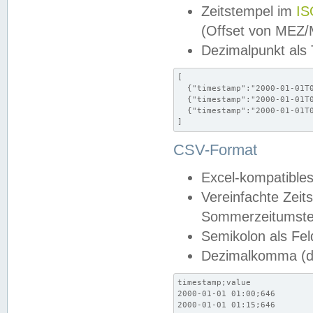
Zeitstempel im
IS
(Offset von MEZ
Dezimalpunkt als
[

  {"timestamp":"2000-01-01T0
  {"timestamp":"2000-01-01T0
  {"timestamp":"2000-01-01T0
]
CSV-Format
Excel-kompatibles
Vereinfachte Zeit
Sommerzeitumstel
Semikolon als Fel
Dezimalkomma (de
timestamp;value

2000-01-01 01:00;646

2000-01-01 01:15;646
