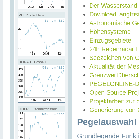
Der Wasserstand
Download langfris
RHEIN - Koblenz
Astronomische Gez
Höhensysteme
Einzugsgebiete
24h Regenradar
Seezeichen von 
DONAU - Passau
Aktualität der Me
Grenzwertübersch
PEGELONLINE-Di
Open Source Projek
Projektarbeit zur
Generierung von 
ODER - Eisenhüttenstadt
Pegelauswahl 
Grundlegende Funkti