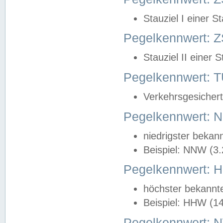
Stauziel I einer S
Pegelkennwert: Z
Stauziel II einer 
Pegelkennwert:
Verkehrsgesichert
Pegelkennwert:
niedrigster bekan
Beispiel: NNW (3
Pegelkennwert:
höchster bekannt
Beispiel: HHW (1
Pegelkennwert: 