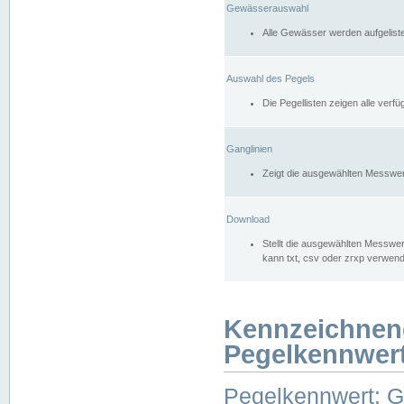
Gewässerauswahl
Alle Gewässer werden aufgelist
Auswahl des Pegels
Die Pegellisten zeigen alle ver
Ganglinien
Zeigt die ausgewählten Messwer
Download
Stellt die ausgewählten Messwer
kann txt, csv oder zrxp verwen
Kennzeichnen
Pegelkennwer
Pegelkennwert: 