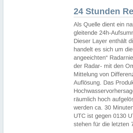
24 Stunden R
Als Quelle dient ein n
gleitende 24h-Aufsum
Dieser Layer enthält
handelt es sich um di
angeeichten“ Radarnie
der Radar- mit den O
Mittelung von Differe
Auflösung. Das Produk
Hochwasservorhersagez
räumlich hoch aufgelö
werden ca. 30 Minuten
UTC ist gegen 0130 UTC
stehen für die letzten