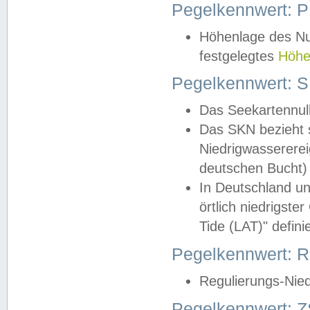
Pegelkennwert: 
Höhenlage des Nul
festgelegtes
Höhe
Pegelkennwert: 
Das Seekartennull
Das SKN bezieht s
Niedrigwassererei
deutschen Bucht) 
In Deutschland un
örtlich niedrigst
Tide (LAT)" definie
Pegelkennwert:
Regulierungs-Nie
Pegelkennwert: Z