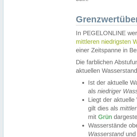
Grenzwertüber
In PEGELONLINE werde
mittleren niedrigsten
einer Zeitspanne in Be
Die farblichen Abstuf
aktuellen Wasserstand
Ist der aktuelle 
als
niedriger Was
Liegt der aktue
gilt dies als
mittle
mit
Grün
dargestel
Wasserstände obe
Wasserstand
und