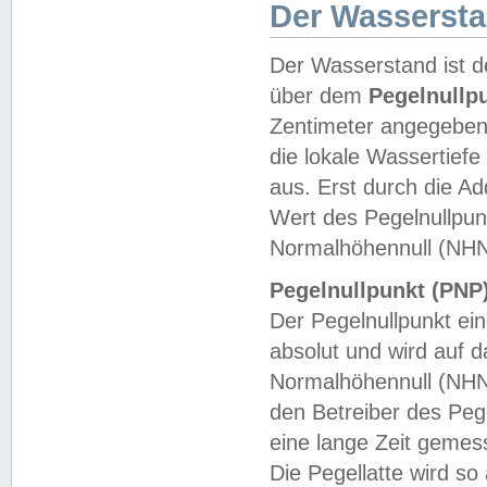
Der Wasserst
Der Wasserstand ist d
über dem
Pegelnullp
Zentimeter angegeben
die lokale Wassertie
aus. Erst durch die A
Wert des Pegelnullpun
Normalhöhennull (NHN
Pegelnullpunkt (PNP)
Der Pegelnullpunkt ei
absolut und wird auf
Normalhöhennull (NHN
den Betreiber des Pege
eine lange Zeit geme
Die Pegellatte wird s