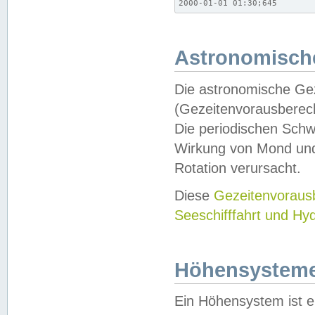
2000-01-01 01:30;645
Astronomische
Die astronomische Gez
(Gezeitenvorausberec
Die periodischen Schw
Wirkung von Mond und
Rotation verursacht.
Diese
Gezeitenvorau
Seeschifffahrt und Hy
Höhensystem
Ein Höhensystem ist e