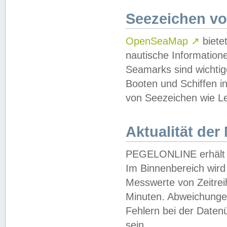
Seezeichen v
OpenSeaMap
↗
biete
nautische Information
Seamarks sind wichtig
Booten und Schiffen i
von Seezeichen wie Le
Aktualität der
PEGELONLINE erhält u
Im Binnenbereich wird 
Messwerte von Zeitreih
Minuten. Abweichungen
Fehlern bei der Daten
sein.