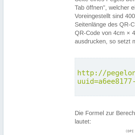
Tab öffnen", welcher 
Voreingestellt sind 4
Seitenlänge des QR-C
QR-Code von 4cm × 4c
ausdrucken, so setzt 
http://pegelo
uuid=a6ee8177
Die Formel zur Berech
lautet:
			(DPI × Druckkantenlänge in cm) ÷ 2,54 = Kantenlänge in Pixel
