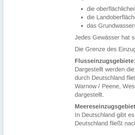
die oberflächlich
die Landoberfläc
das Grundwasser
Jedes Gewässer hat se
Die Grenze des Einzug
Flusseinzugsgebiete
Dargestellt werden die
durch Deutschland fli
Warnow / Peene, Weser
dargestellt.
Meereseinzugsgebiet
In Deutschland gibt 
Deutschland fließt n