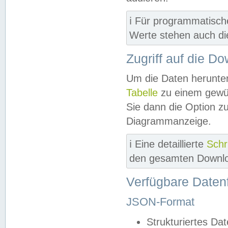
ℹ️ Für programmatisch
Werte stehen auch d
Zugriff auf die D
Um die Daten herunter
Tabelle
zu einem gewün
Sie dann die Option z
Diagrammanzeige.
ℹ️ Eine detaillierte
Schr
den gesamten Downlo
Verfügbare Daten
JSON-Format
Strukturiertes Da