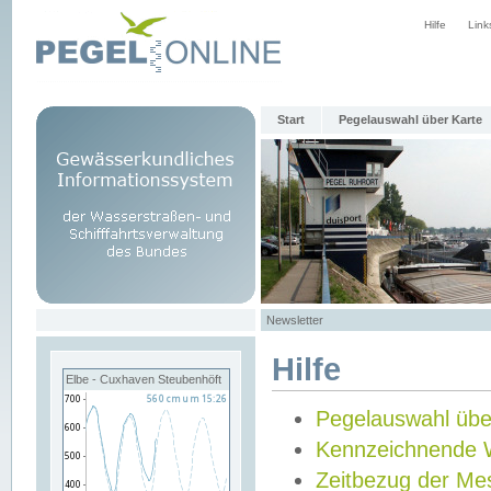
Hilfe
Link
Start
Pegelauswahl über Karte
Newsletter
Hilfe
Elbe - Cuxhaven Steubenhöft
Pegelauswahl übe
Kennzeichnende 
Zeitbezug der Me