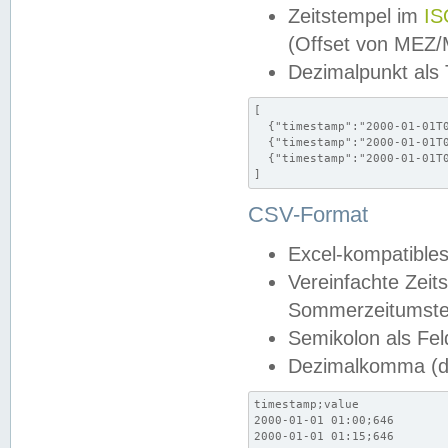
Zeitstempel im
IS
(Offset von MEZ
Dezimalpunkt als
[

  {"timestamp":"2000-01-01T0
  {"timestamp":"2000-01-01T0
  {"timestamp":"2000-01-01T0
]
CSV-Format
Excel-kompatibles
Vereinfachte Zeit
Sommerzeitumstel
Semikolon als Fel
Dezimalkomma (de
timestamp;value

2000-01-01 01:00;646

2000-01-01 01:15;646
