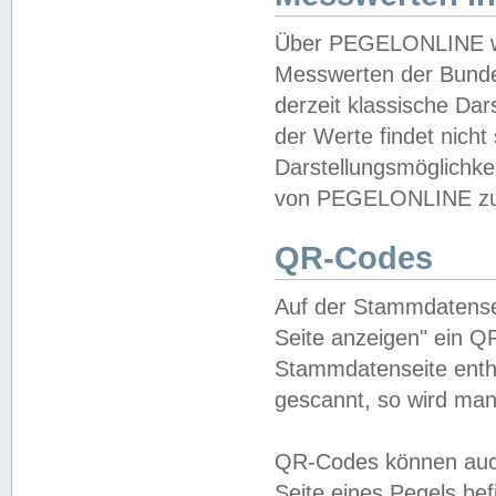
Über PEGELONLINE wer
Messwerten der Bundes
derzeit klassische Da
der Werte findet nicht 
Darstellungsmöglichkei
von PEGELONLINE zu 
QR-Codes
Auf der Stammdatensei
Seite anzeigen" ein Q
Stammdatenseite enthä
gescannt, so wird man
QR-Codes können auc
Seite eines Pegels be