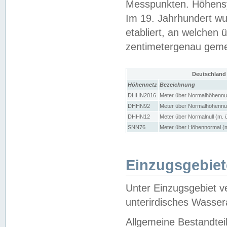
Messpunkten. Höhensy
Im 19. Jahrhundert wu
etabliert, an welchen 
zentimetergenau gem
Deutschland
Höhennetz
Bezeichnung
DHHN2016
Meter über Normalhöhennul
DHHN92
Meter über Normalhöhennul
DHHN12
Meter über Normalnull (m. 
SNN76
Meter über Höhennormal (m
Einzugsgebiet
Unter Einzugsgebiet v
unterirdisches Wasser
Allgemeine Bestandtei