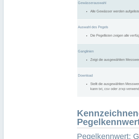
Gewässerauswahl
Alle Gewässer werden aufgelist
Auswahl des Pegels
Die Pegellisten zeigen alle ver
Ganglinien
Zeigt die ausgewählten Messwer
Download
Stellt die ausgewählten Messwer
kann txt, csv oder zrxp verwen
Kennzeichnen
Pegelkennwer
Pegelkennwert: 