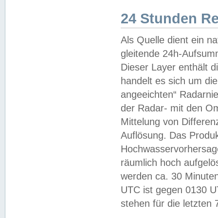
24 Stunden R
Als Quelle dient ein n
gleitende 24h-Aufsum
Dieser Layer enthält
handelt es sich um di
angeeichten“ Radarnie
der Radar- mit den O
Mittelung von Differe
Auflösung. Das Produk
Hochwasservorhersagez
räumlich hoch aufgelö
werden ca. 30 Minuten
UTC ist gegen 0130 UTC
stehen für die letzten