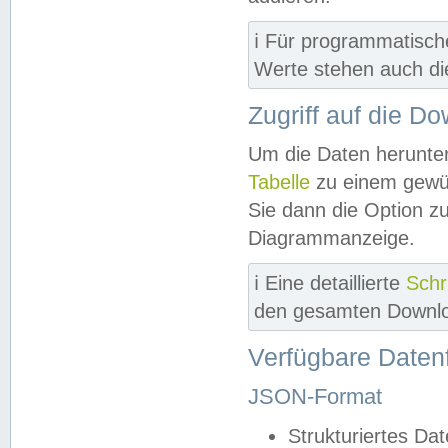
ℹ️ Für programmatisch
Werte stehen auch d
Zugriff auf die D
Um die Daten herunter
Tabelle
zu einem gewün
Sie dann die Option z
Diagrammanzeige.
ℹ️ Eine detaillierte
Schr
den gesamten Downlo
Verfügbare Daten
JSON-Format
Strukturiertes Da