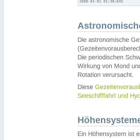
2000-01-01 01:30;645
Astronomische
Die astronomische Gez
(Gezeitenvorausberec
Die periodischen Schw
Wirkung von Mond und
Rotation verursacht.
Diese
Gezeitenvorau
Seeschifffahrt und Hy
Höhensystem
Ein Höhensystem ist e