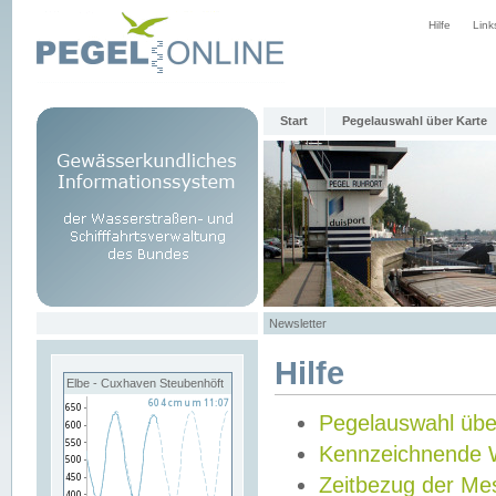
Hilfe
Link
Start
Pegelauswahl über Karte
Newsletter
Hilfe
Elbe - Cuxhaven Steubenhöft
Pegelauswahl übe
Kennzeichnende 
Zeitbezug der Me