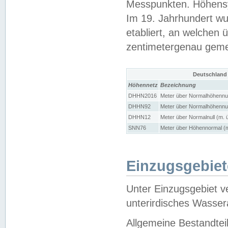
Messpunkten. Höhensy
Im 19. Jahrhundert wu
etabliert, an welchen 
zentimetergenau gem
Deutschland
Höhennetz
Bezeichnung
DHHN2016
Meter über Normalhöhennul
DHHN92
Meter über Normalhöhennul
DHHN12
Meter über Normalnull (m. 
SNN76
Meter über Höhennormal (m
Einzugsgebiet
Unter Einzugsgebiet v
unterirdisches Wasser
Allgemeine Bestandtei