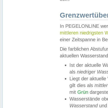
Grenzwertüber
In PEGELONLINE werde
mittleren niedrigsten
einer Zeitspanne in Be
Die farblichen Abstuf
aktuellen Wasserstand
Ist der aktuelle 
als
niedriger Was
Liegt der aktue
gilt dies als
mittle
mit
Grün
dargestel
Wasserstände obe
Wasserstand
und