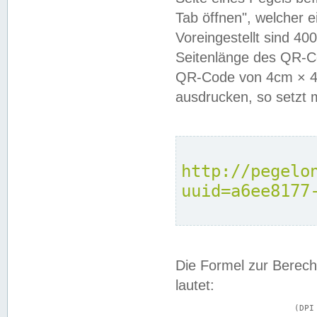
Tab öffnen", welcher 
Voreingestellt sind 4
Seitenlänge des QR-C
QR-Code von 4cm × 4c
ausdrucken, so setzt 
http://pegelo
uuid=a6ee8177
Die Formel zur Berech
lautet:
			(DPI × Druckkantenlänge in cm) ÷ 2,54 = Kantenlänge in Pixel
