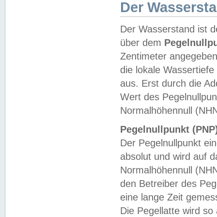
Der Wasserst
Der Wasserstand ist d
über dem
Pegelnullp
Zentimeter angegeben
die lokale Wassertie
aus. Erst durch die A
Wert des Pegelnullpun
Normalhöhennull (NHN
Pegelnullpunkt (PNP)
Der Pegelnullpunkt ei
absolut und wird auf
Normalhöhennull (NHN
den Betreiber des Pege
eine lange Zeit geme
Die Pegellatte wird s