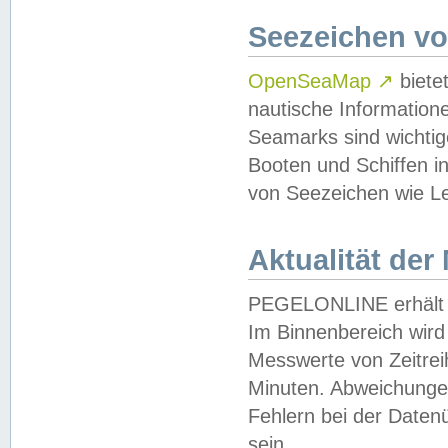
Seezeichen v
OpenSeaMap
↗
biete
nautische Information
Seamarks sind wichtig
Booten und Schiffen i
von Seezeichen wie Le
Aktualität der
PEGELONLINE erhält u
Im Binnenbereich wird 
Messwerte von Zeitreih
Minuten. Abweichungen
Fehlern bei der Daten
sein.