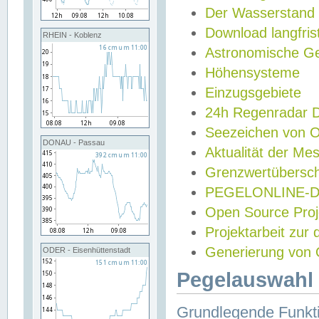
Der Wasserstand
Download langfris
RHEIN - Koblenz
Astronomische Gez
Höhensysteme
Einzugsgebiete
24h Regenradar
Seezeichen von 
DONAU - Passau
Aktualität der Me
Grenzwertübersch
PEGELONLINE-Di
Open Source Projek
Projektarbeit zur
Generierung von 
ODER - Eisenhüttenstadt
Pegelauswahl 
Grundlegende Funkti