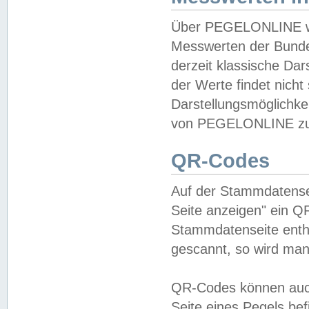
Über PEGELONLINE wer
Messwerten der Bundes
derzeit klassische Da
der Werte findet nicht 
Darstellungsmöglichkei
von PEGELONLINE zu 
QR-Codes
Auf der Stammdatensei
Seite anzeigen" ein Q
Stammdatenseite enthä
gescannt, so wird man
QR-Codes können auc
Seite eines Pegels be