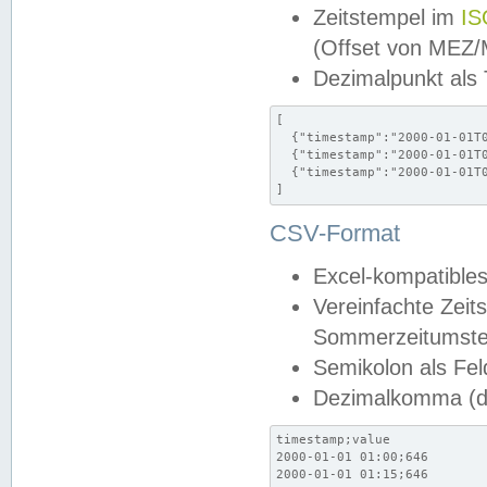
Zeitstempel im
IS
(Offset von MEZ
Dezimalpunkt als
[

  {"timestamp":"2000-01-01T0
  {"timestamp":"2000-01-01T0
  {"timestamp":"2000-01-01T0
]
CSV-Format
Excel-kompatibles
Vereinfachte Zeit
Sommerzeitumstel
Semikolon als Fel
Dezimalkomma (de
timestamp;value

2000-01-01 01:00;646

2000-01-01 01:15;646
