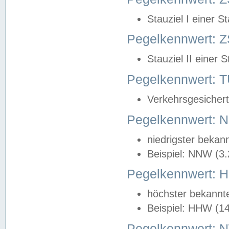
Stauziel I einer S
Pegelkennwert: Z
Stauziel II einer 
Pegelkennwert:
Verkehrsgesichert
Pegelkennwert:
niedrigster bekan
Beispiel: NNW (3
Pegelkennwert:
höchster bekannt
Beispiel: HHW (1
Pegelkennwert: 