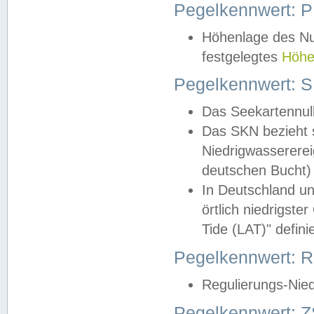
Pegelkennwert: 
Höhenlage des Nul
festgelegtes
Höhe
Pegelkennwert: 
Das Seekartennull
Das SKN bezieht s
Niedrigwassererei
deutschen Bucht) 
In Deutschland un
örtlich niedrigst
Tide (LAT)" definie
Pegelkennwert:
Regulierungs-Nie
Pegelkennwert: Z