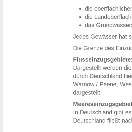
die oberflächlich
die Landoberfläc
das Grundwasser
Jedes Gewässer hat se
Die Grenze des Einzug
Flusseinzugsgebiete
Dargestellt werden die
durch Deutschland fli
Warnow / Peene, Weser
dargestellt.
Meereseinzugsgebiet
In Deutschland gibt 
Deutschland fließt n