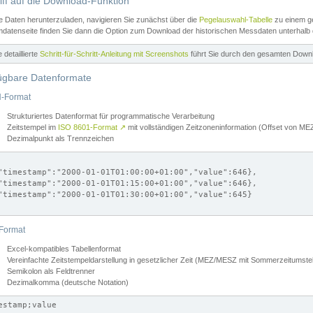
iff auf die Download-Funktion
e Daten herunterzuladen, navigieren Sie zunächst über die
Pegelauswahl-Tabelle
zu einem ge
datenseite finden Sie dann die Option zum Download der historischen Messdaten unterhalb
ne detaillierte
Schritt-für-Schritt-Anleitung mit Screenshots
führt Sie durch den gesamten Down
ügbare Datenformate
-Format
Strukturiertes Datenformat für programmatische Verarbeitung
Zeitstempel im
ISO 8601-Format
↗
mit vollständigen Zeitzoneninformation (Offset von 
Dezimalpunkt als Trennzeichen
"timestamp":"2000-01-01T01:00:00+01:00","value":646},

"timestamp":"2000-01-01T01:15:00+01:00","value":646},

"timestamp":"2000-01-01T01:30:00+01:00","value":645}

Format
Excel-kompatibles Tabellenformat
Vereinfachte Zeitstempeldarstellung in gesetzlicher Zeit (MEZ/MESZ mit Sommerzeitumstel
Semikolon als Feldtrenner
Dezimalkomma (deutsche Notation)
estamp;value
