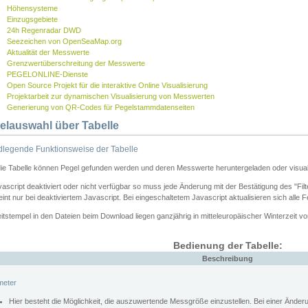
Höhensysteme
Einzugsgebiete
24h Regenradar DWD
Seezeichen von OpenSeaMap.org
Aktualität der Messwerte
Grenzwertüberschreitung der Messwerte
PEGELONLINE-Dienste
Open Source Projekt für die interaktive Online Visualisierung
Projektarbeit zur dynamischen Visualisierung von Messwerten
Generierung von QR-Codes für Pegelstammdatenseiten
elauswahl über Tabelle
legende Funktionsweise der Tabelle
die Tabelle können Pegel gefunden werden und deren Messwerte heruntergeladen oder visuali
vascript deaktiviert oder nicht verfügbar so muss jede Änderung mit der Bestätigung des "Filt
int nur bei deaktiviertem Javascript. Bei eingeschaltetem Javascript aktualisieren sich alle 
itstempel in den Dateien beim Download liegen ganzjährig in mitteleuropäischer Winterzeit vo
Bedienung der Tabelle:
Beschreibung
meter
Hier besteht die Möglichkeit, die auszuwertende Messgröße einzustellen. Bei einer Ände