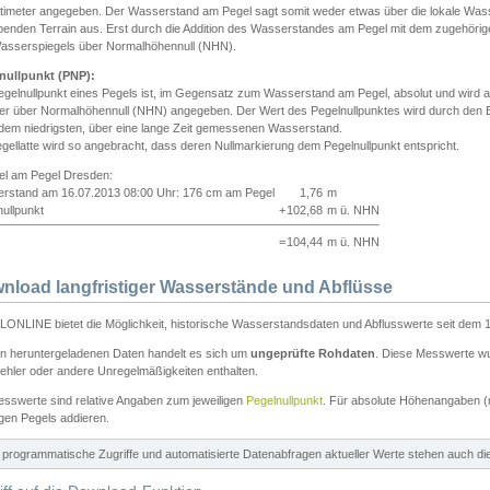
ntimeter angegeben. Der Wasserstand am Pegel sagt somit weder etwas über die lokale Wa
enden Terrain aus. Erst durch die Addition des Wasserstandes am Pegel mit dem zugehörig
asserspiegels über Normalhöhennull (NHN).
nullpunkt (PNP):
egelnullpunkt eines Pegels ist, im Gegensatz zum Wasserstand am Pegel, absolut und wir
ter über Normalhöhennull (NHN) angegeben. Der Wert des Pegelnullpunktes wird durch den Bet
 dem niedrigsten, über eine lange Zeit gemessenen Wasserstand.
gellatte wird so angebracht, dass deren Nullmarkierung dem Pegelnullpunkt entspricht.
iel am Pegel Dresden:
rstand am 16.07.2013 08:00 Uhr: 176 cm am Pegel
1,76
m
ullpunkt
+
102,68
m ü. NHN
=
104,44
m ü. NHN
nload langfristiger Wasserstände und Abflüsse
ONLINE bietet die Möglichkeit, historische Wasserstandsdaten und Abflusswerte seit dem 1
en heruntergeladenen Daten handelt es sich um
ungeprüfte Rohdaten
. Diese Messwerte wur
ehler oder andere Unregelmäßigkeiten enthalten.
esswerte sind relative Angaben zum jeweiligen
Pegelnullpunkt
. Für absolute Höhenangaben 
igen Pegels addieren.
ür programmatische Zugriffe und automatisierte Datenabfragen aktueller Werte stehen auch d