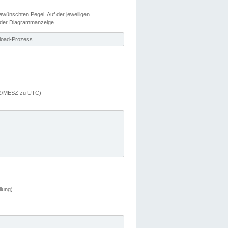
wünschten Pegel. Auf der jeweiligen
 der Diagrammanzeige.
load-Prozess.
MEZ/MESZ zu UTC)
lung)