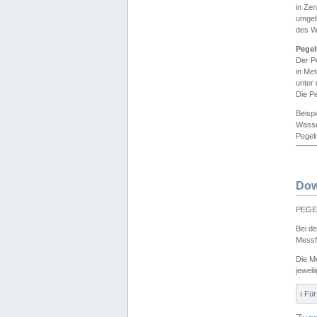
in Ze
umgeb
des W
Pegel
Der P
in Me
unter
Die Pe
Beisp
Wasse
Pegeln
Dow
PEGEL
Bei d
Messf
Die M
jeweil
ℹ️ F