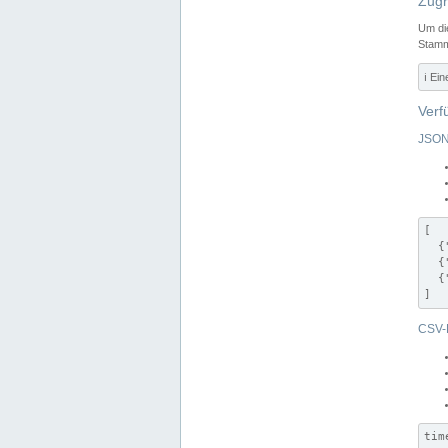
Zugr
Um di
Stamm
ℹ️ Ei
Verf
JSON
[

  {
  {
  {
]
CSV-
tim