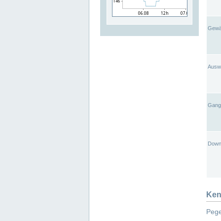
Gewä
Ausw
Gangl
Down
Ken
Pege