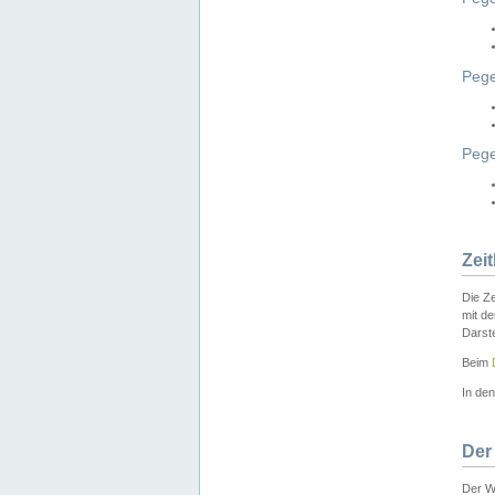
Pege
Peg
Zei
Die Ze
mit d
Darst
Beim
In de
Der
Der W