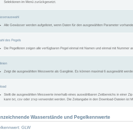
Selektionen im Menü zurückgesetzt.
sserauswahl
Alle Gewässer werden aufgelistet, wenn Daten für den ausgewählten Parameter vorhande
ahl des Pegels
Die Pegellisten zeigen alle verfügbaren Pegel einmal mit Namen und einmal mit Nummer a
inien
Zeigt die ausgewählten Messwerte als Ganglinie. Es können maximal 6 ausgewählt werde
load
Stellt die ausgewählten Messwerte innerhalb eines auswählbaren Zeitbereichs in einer Zi
kann txt, csv oder zrxp verwendet werden. Die Zeitangabe in den Download-Dateien ist 
nzeichnende Wasserstände und Pegelkennwerte
lkennwert: GLW