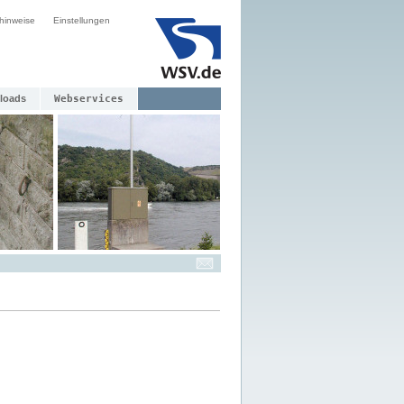
hinweise
Einstellungen
loads
Webservices