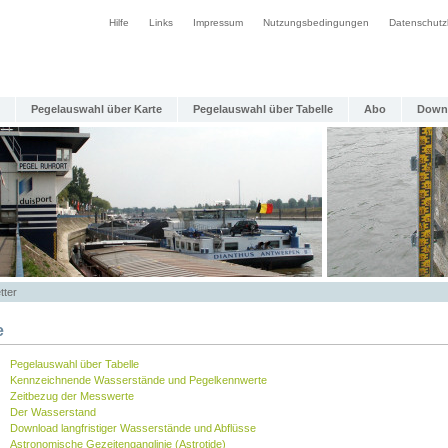
Hilfe
Links
Impressum
Nutzungsbedingungen
Datenschutz
Pegelauswahl über Karte
Pegelauswahl über Tabelle
Abo
Down
tter
e
Pegelauswahl über Tabelle
Kennzeichnende Wasserstände und Pegelkennwerte
Zeitbezug der Messwerte
Der Wasserstand
Download langfristiger Wasserstände und Abflüsse
Astronomische Gezeitenganglinie (Astrotide)