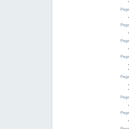
Pege
Pege
Peg
Pege
Pege
Pege
Pege
Peg