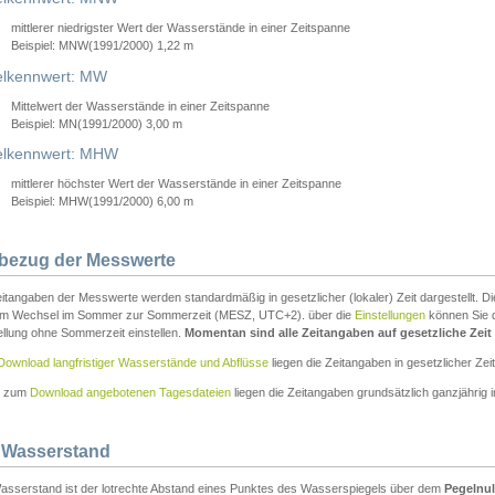
mittlerer niedrigster Wert der Wasserstände in einer Zeitspanne
Beispiel: MNW(1991/2000) 1,22 m
lkennwert: MW
Mittelwert der Wasserstände in einer Zeitspanne
Beispiel: MN(1991/2000) 3,00 m
elkennwert: MHW
mittlerer höchster Wert der Wasserstände in einer Zeitspanne
Beispiel: MHW(1991/2000) 6,00 m
tbezug der Messwerte
itangaben der Messwerte werden standardmäßig in gesetzlicher (lokaler) Zeit dargestellt. D
em Wechsel im Sommer zur Sommerzeit (MESZ, UTC+2). über die
Einstellungen
können Sie d
ellung ohne Sommerzeit einstellen.
Momentan sind alle Zeitangaben auf gesetzliche Zeit e
Download langfristiger Wasserstände und Abflüsse
liegen die Zeitangaben in gesetzlicher Zeit
n zum
Download angebotenen Tagesdateien
liegen die Zeitangaben grundsätzlich ganzjährig in
 Wasserstand
asserstand ist der lotrechte Abstand eines Punktes des Wasserspiegels über dem
Pegelnul