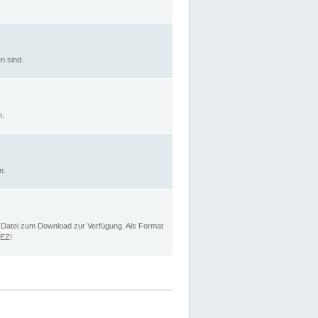
n sind.
n.
n.
p Datei zum Download zur Verfügung. Als Format
MEZ!