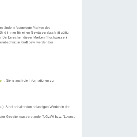
esländern festgelegte Marken des
Sind immer für einen Gewässerabschnitt gültig.
. Bei Erreichen dieser Marken (Hochwasser)
erabschnitt in Kraft bzw. werden bei
tem
. Siehe auch die Informationen zum
 (z.B bei anhaltenden ablandigen Winden in der
drigster Gezeitenwasserstande (NGzW) bzw. "Lowest