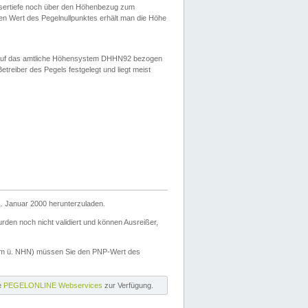
ssertiefe noch über den Höhenbezug zum
en Wert des Pegelnullpunktes erhält man die Höhe
d auf das amtliche Höhensystem DHHN92 bezogen
reiber des Pegels festgelegt und liegt meist
. Januar 2000 herunterzuladen.
den noch nicht validiert und können Ausreißer,
(m ü. NHN) müssen Sie den PNP-Wert des
ie
PEGELONLINE Webservices
zur Verfügung.