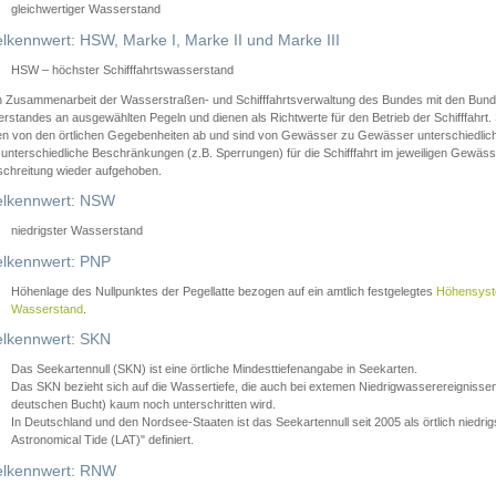
gleichwertiger Wasserstand
lkennwert: HSW, Marke I, Marke II und Marke III
HSW – höchster Schifffahrtswasserstand
in Zusammenarbeit der Wasserstraßen- und Schifffahrtsverwaltung des Bundes mit den Bund
standes an ausgewählten Pegeln und dienen als Richtwerte für den Betrieb der Schifffahrt. 
n von den örtlichen Gegebenheiten ab und sind von Gewässer zu Gewässer unterschiedlich
 unterschiedliche Beschränkungen (z.B. Sperrungen) für die Schifffahrt im jeweiligen Gewäss
schreitung wieder aufgehoben.
lkennwert: NSW
niedrigster Wasserstand
lkennwert: PNP
Höhenlage des Nullpunktes der Pegellatte bezogen auf ein amtlich festgelegtes
Höhensys
Wasserstand
.
lkennwert: SKN
Das Seekartennull (SKN) ist eine örtliche Mindesttiefenangabe in Seekarten.
Das SKN bezieht sich auf die Wassertiefe, die auch bei extemen Niedrigwasserereignissen
deutschen Bucht) kaum noch unterschritten wird.
In Deutschland und den Nordsee-Staaten ist das Seekartennull seit 2005 als örtlich nie
Astronomical Tide (LAT)" definiert.
lkennwert: RNW