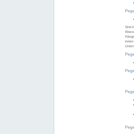
Pege
Sind 
Wasser
Hänge
treten
Unter
Pege
Pege
Pege
Pege