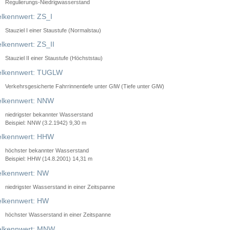
Regulierungs-Niedrigwasserstand
lkennwert: ZS_I
Stauziel I einer Staustufe (Normalstau)
lkennwert: ZS_II
Stauziel II einer Staustufe (Höchststau)
elkennwert: TUGLW
Verkehrsgesicherte Fahrrinnentiefe unter GlW (Tiefe unter GlW)
lkennwert: NNW
niedrigster bekannter Wasserstand
Beispiel: NNW (3.2.1942) 9,30 m
lkennwert: HHW
höchster bekannter Wasserstand
Beispiel: HHW (14.8.2001) 14,31 m
lkennwert: NW
niedrigster Wasserstand in einer Zeitspanne
lkennwert: HW
höchster Wasserstand in einer Zeitspanne
elkennwert: MNW