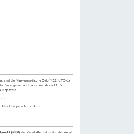
ies sind die Mitteleuropäische Zeit (MEZ, UTC+1)
ie Zeitangaben auch auf ganzjährige MEZ-
ingestellt.
 vor.
 Mitteleuropäischer Zeit vor.
lpunkt (PNP)
der Pegellatte und wird in der Regel