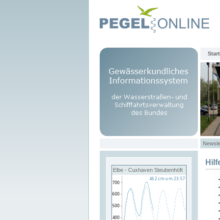
Start
Newsle
Hilf
Elbe - Cuxhaven Steubenhöft