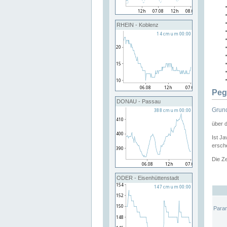
RHEIN - Koblenz
Peg
DONAU - Passau
Grund
über 
Ist Ja
ersche
Die Ze
ODER - Eisenhüttenstadt
Para