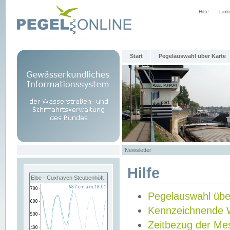
Hilfe
Link
Start
Pegelauswahl über Karte
Newsletter
Hilfe
Elbe - Cuxhaven Steubenhöft
Pegelauswahl übe
Kennzeichnende 
Zeitbezug der Me