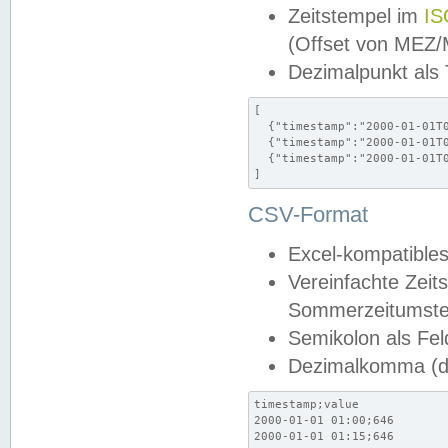
Zeitstempel im
IS
(Offset von MEZ
Dezimalpunkt als
[

  {"timestamp":"2000-01-01T0
  {"timestamp":"2000-01-01T0
  {"timestamp":"2000-01-01T0
]
CSV-Format
Excel-kompatibles
Vereinfachte Zeit
Sommerzeitumstel
Semikolon als Fel
Dezimalkomma (de
timestamp;value

2000-01-01 01:00;646

2000-01-01 01:15;646
