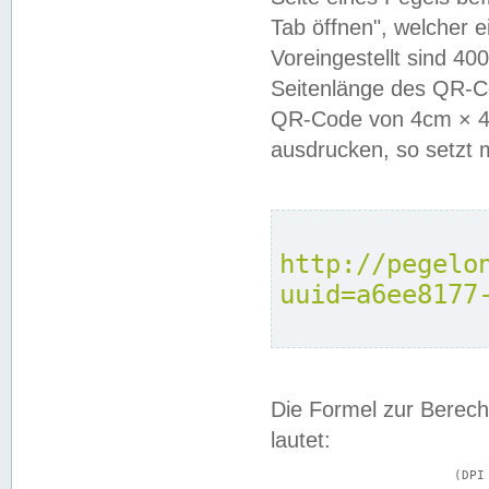
Tab öffnen", welcher 
Voreingestellt sind 4
Seitenlänge des QR-C
QR-Code von 4cm × 4c
ausdrucken, so setzt 
http://pegelo
uuid=a6ee8177
Die Formel zur Berech
lautet:
			(DPI × Druckkantenlänge in cm) ÷ 2,54 = Kantenlänge in Pixel
