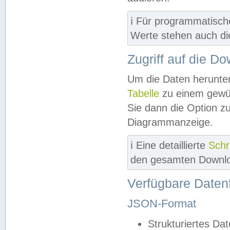
ℹ️ Für programmatisch
Werte stehen auch d
Zugriff auf die D
Um die Daten herunter
Tabelle
zu einem gewün
Sie dann die Option z
Diagrammanzeige.
ℹ️ Eine detaillierte
Schr
den gesamten Downlo
Verfügbare Daten
JSON-Format
Strukturiertes Da