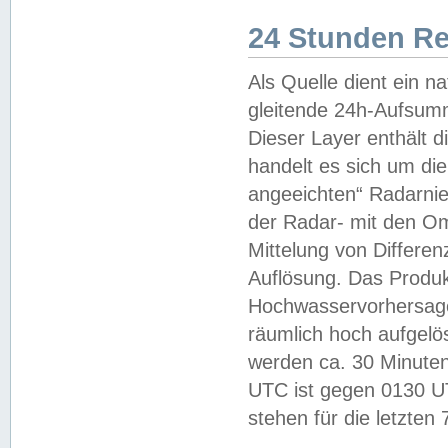
24 Stunden R
Als Quelle dient ein n
gleitende 24h-Aufsum
Dieser Layer enthält
handelt es sich um di
angeeichten“ Radarnie
der Radar- mit den O
Mittelung von Differe
Auflösung. Das Produk
Hochwasservorhersagez
räumlich hoch aufgelö
werden ca. 30 Minuten
UTC ist gegen 0130 UTC
stehen für die letzten