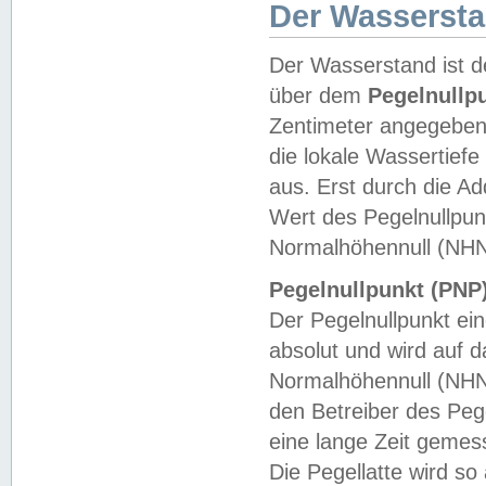
Der Wasserst
Der Wasserstand ist d
über dem
Pegelnullp
Zentimeter angegeben
die lokale Wassertie
aus. Erst durch die A
Wert des Pegelnullpun
Normalhöhennull (NHN
Pegelnullpunkt (PNP)
Der Pegelnullpunkt ei
absolut und wird auf
Normalhöhennull (NHN
den Betreiber des Pege
eine lange Zeit geme
Die Pegellatte wird s