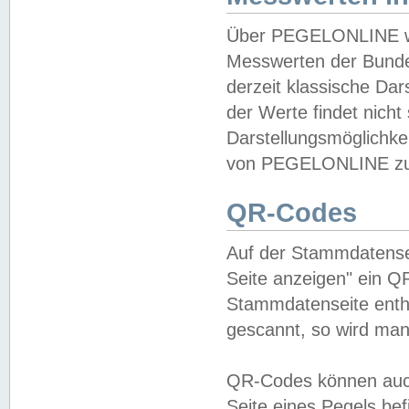
Über PEGELONLINE wer
Messwerten der Bundes
derzeit klassische Da
der Werte findet nicht 
Darstellungsmöglichkei
von PEGELONLINE zu 
QR-Codes
Auf der Stammdatensei
Seite anzeigen" ein Q
Stammdatenseite enthä
gescannt, so wird man
QR-Codes können auc
Seite eines Pegels be