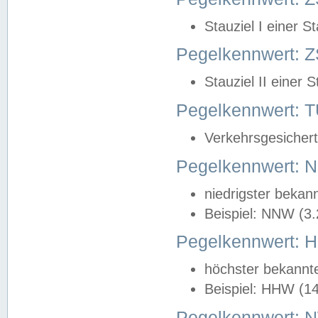
Stauziel I einer S
Pegelkennwert: Z
Stauziel II einer 
Pegelkennwert:
Verkehrsgesichert
Pegelkennwert:
niedrigster bekan
Beispiel: NNW (3
Pegelkennwert:
höchster bekannt
Beispiel: HHW (1
Pegelkennwert: 