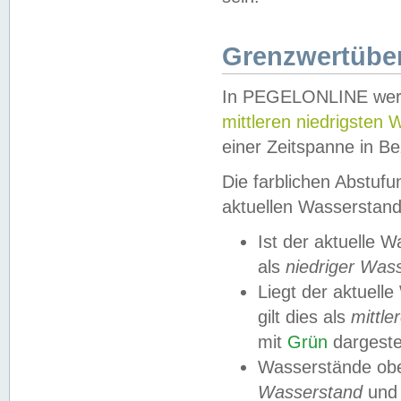
Grenzwertüber
In PEGELONLINE werde
mittleren niedrigsten
einer Zeitspanne in Be
Die farblichen Abstuf
aktuellen Wasserstand
Ist der aktuelle 
als
niedriger Was
Liegt der aktue
gilt dies als
mittle
mit
Grün
dargestel
Wasserstände obe
Wasserstand
und