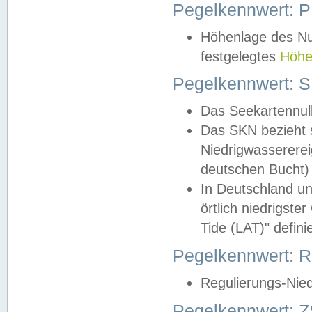
Pegelkennwert: 
Höhenlage des Nul
festgelegtes
Höhe
Pegelkennwert: 
Das Seekartennull
Das SKN bezieht s
Niedrigwassererei
deutschen Bucht) 
In Deutschland un
örtlich niedrigst
Tide (LAT)" definie
Pegelkennwert:
Regulierungs-Nie
Pegelkennwert: Z