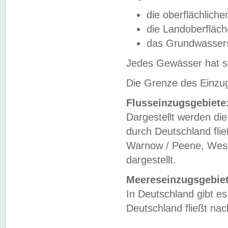
die oberflächlich
die Landoberfläc
das Grundwasser
Jedes Gewässer hat se
Die Grenze des Einzug
Flusseinzugsgebiete
Dargestellt werden die
durch Deutschland fli
Warnow / Peene, Weser
dargestellt.
Meereseinzugsgebiet
In Deutschland gibt 
Deutschland fließt n