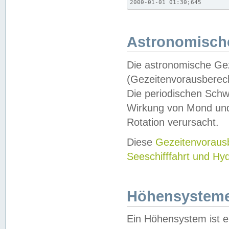
2000-01-01 01:30;645
Astronomische
Die astronomische Gez
(Gezeitenvorausberec
Die periodischen Schw
Wirkung von Mond und
Rotation verursacht.
Diese
Gezeitenvorau
Seeschifffahrt und Hy
Höhensystem
Ein Höhensystem ist e