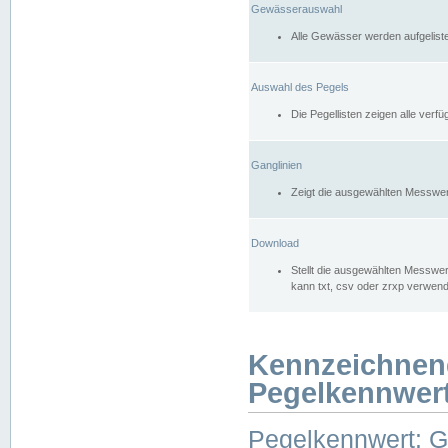
Gewässerauswahl
Alle Gewässer werden aufgelist
Auswahl des Pegels
Die Pegellisten zeigen alle ver
Ganglinien
Zeigt die ausgewählten Messwer
Download
Stellt die ausgewählten Messwer
kann txt, csv oder zrxp verwen
Kennzeichnen
Pegelkennwer
Pegelkennwert: 