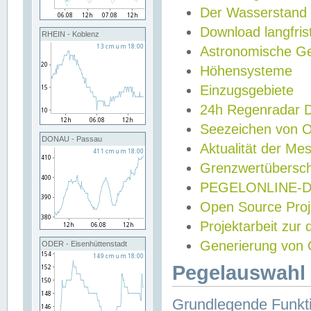
Der Wasserstand
Download langfris
RHEIN - Koblenz
Astronomische Gez
Höhensysteme
Einzugsgebiete
24h Regenradar
Seezeichen von 
DONAU - Passau
Aktualität der Me
Grenzwertübersch
PEGELONLINE-Di
Open Source Projek
Projektarbeit zur
Generierung von 
ODER - Eisenhüttenstadt
Pegelauswahl 
Grundlegende Funkti