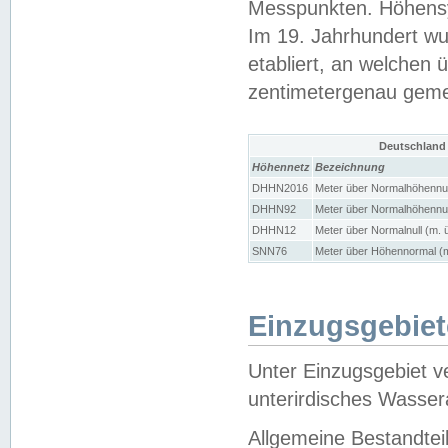
Messpunkten. Höhensy
Im 19. Jahrhundert wu
etabliert, an welchen 
zentimetergenau gem
Deutschland
Höhennetz
Bezeichnung
DHHN2016
Meter über Normalhöhennul
DHHN92
Meter über Normalhöhennul
DHHN12
Meter über Normalnull (m. 
SNN76
Meter über Höhennormal (m
Einzugsgebiet
Unter Einzugsgebiet v
unterirdisches Wasser
Allgemeine Bestandtei