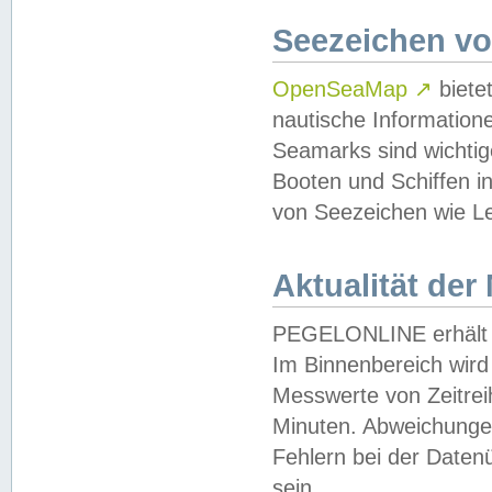
Seezeichen v
OpenSeaMap
↗
biete
nautische Information
Seamarks sind wichtig
Booten und Schiffen i
von Seezeichen wie Le
Aktualität der
PEGELONLINE erhält u
Im Binnenbereich wird 
Messwerte von Zeitreih
Minuten. Abweichungen
Fehlern bei der Daten
sein.