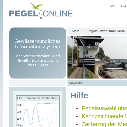
Hilfe
Link
Start
Pegelauswahl über Karte
Newsletter
Hilfe
Elbe - Cuxhaven Steubenhöft
Pegelauswahl übe
Kennzeichnende 
Zeitbezug der Me