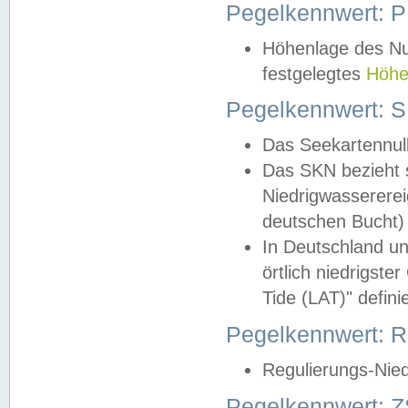
Pegelkennwert: 
Höhenlage des Nul
festgelegtes
Höhe
Pegelkennwert: 
Das Seekartennull
Das SKN bezieht s
Niedrigwassererei
deutschen Bucht) 
In Deutschland un
örtlich niedrigst
Tide (LAT)" definie
Pegelkennwert:
Regulierungs-Nie
Pegelkennwert: Z