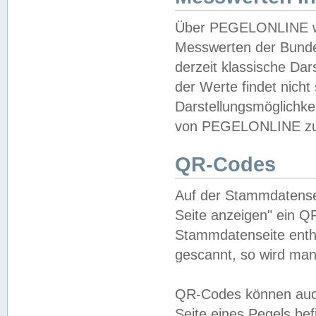
Über PEGELONLINE wer
Messwerten der Bundes
derzeit klassische Da
der Werte findet nicht 
Darstellungsmöglichkei
von PEGELONLINE zu 
QR-Codes
Auf der Stammdatensei
Seite anzeigen" ein Q
Stammdatenseite enthä
gescannt, so wird man
QR-Codes können auc
Seite eines Pegels be