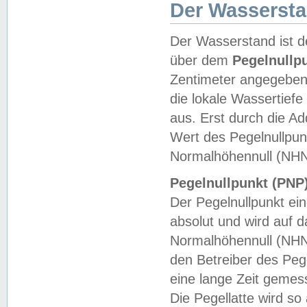
Der Wasserst
Der Wasserstand ist d
über dem
Pegelnullp
Zentimeter angegeben
die lokale Wassertie
aus. Erst durch die A
Wert des Pegelnullpun
Normalhöhennull (NHN
Pegelnullpunkt (PNP)
Der Pegelnullpunkt ei
absolut und wird auf
Normalhöhennull (NHN
den Betreiber des Pege
eine lange Zeit geme
Die Pegellatte wird s