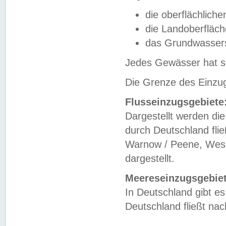
die oberflächlich
die Landoberfläc
das Grundwasser
Jedes Gewässer hat se
Die Grenze des Einzug
Flusseinzugsgebiete
Dargestellt werden die
durch Deutschland fli
Warnow / Peene, Weser
dargestellt.
Meereseinzugsgebiet
In Deutschland gibt 
Deutschland fließt n