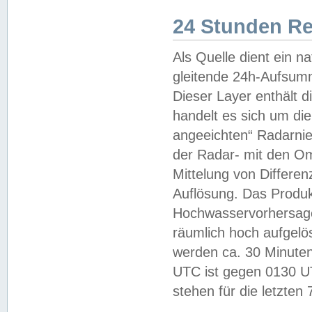
24 Stunden R
Als Quelle dient ein n
gleitende 24h-Aufsum
Dieser Layer enthält
handelt es sich um di
angeeichten“ Radarnie
der Radar- mit den O
Mittelung von Differe
Auflösung. Das Produk
Hochwasservorhersagez
räumlich hoch aufgelö
werden ca. 30 Minuten
UTC ist gegen 0130 UTC
stehen für die letzten