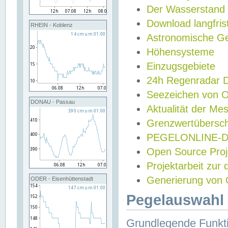
Der Wasserstand
Download langfris
RHEIN - Koblenz
Astronomische Gez
Höhensysteme
Einzugsgebiete
24h Regenradar
Seezeichen von 
DONAU - Passau
Aktualität der Me
Grenzwertübersch
PEGELONLINE-Di
Open Source Projek
Projektarbeit zur
Generierung von 
ODER - Eisenhüttenstadt
Pegelauswahl 
Grundlegende Funkti