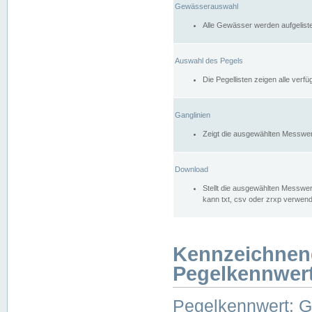
Gewässerauswahl
Alle Gewässer werden aufgelist
Auswahl des Pegels
Die Pegellisten zeigen alle ver
Ganglinien
Zeigt die ausgewählten Messwer
Download
Stellt die ausgewählten Messwer
kann txt, csv oder zrxp verwen
Kennzeichnen
Pegelkennwer
Pegelkennwert: 