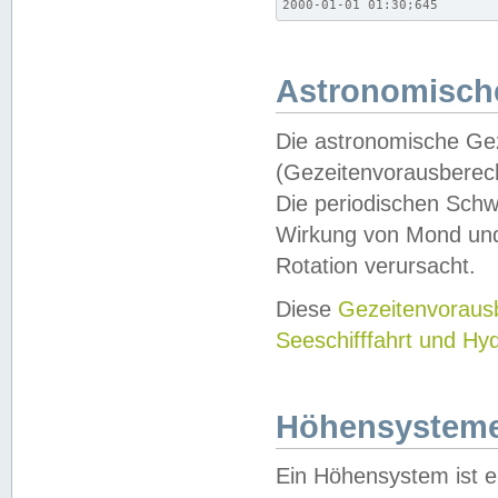
2000-01-01 01:30;645
Astronomische
Die astronomische Gez
(Gezeitenvorausberec
Die periodischen Schw
Wirkung von Mond und
Rotation verursacht.
Diese
Gezeitenvorau
Seeschifffahrt und Hy
Höhensystem
Ein Höhensystem ist e