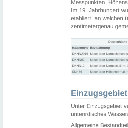
Messpunkten. Höhensy
Im 19. Jahrhundert wu
etabliert, an welchen 
zentimetergenau gem
Deutschland
Höhennetz
Bezeichnung
DHHN2016
Meter über Normalhöhennul
DHHN92
Meter über Normalhöhennul
DHHN12
Meter über Normalnull (m. 
SNN76
Meter über Höhennormal (m
Einzugsgebiet
Unter Einzugsgebiet v
unterirdisches Wasser
Allgemeine Bestandtei