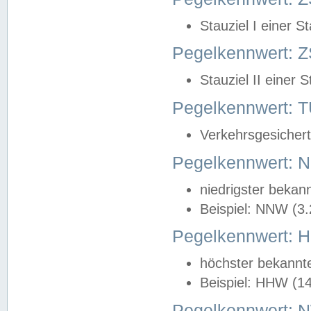
Stauziel I einer S
Pegelkennwert: Z
Stauziel II einer 
Pegelkennwert:
Verkehrsgesichert
Pegelkennwert:
niedrigster bekan
Beispiel: NNW (3
Pegelkennwert:
höchster bekannt
Beispiel: HHW (1
Pegelkennwert: 