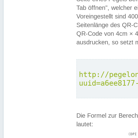
Tab öffnen", welcher 
Voreingestellt sind 4
Seitenlänge des QR-C
QR-Code von 4cm × 4c
ausdrucken, so setzt 
http://pegelo
uuid=a6ee8177
Die Formel zur Berech
lautet:
			(DPI × Druckkantenlänge in cm) ÷ 2,54 = Kantenlänge in Pixel
