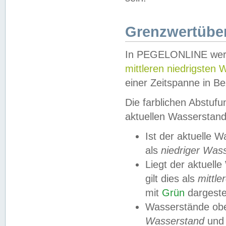
Grenzwertüber
In PEGELONLINE werde
mittleren niedrigsten
einer Zeitspanne in Be
Die farblichen Abstuf
aktuellen Wasserstand
Ist der aktuelle 
als
niedriger Was
Liegt der aktue
gilt dies als
mittle
mit
Grün
dargestel
Wasserstände obe
Wasserstand
und