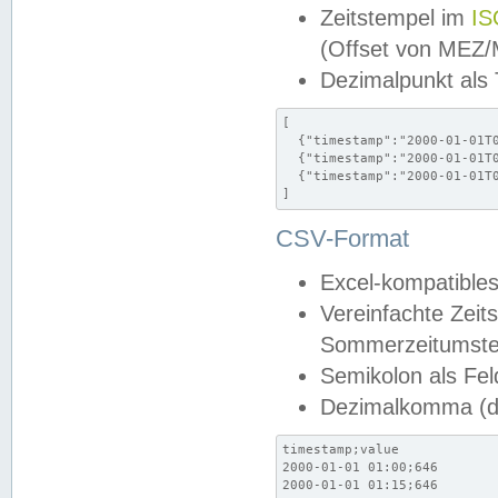
Zeitstempel im
IS
(Offset von MEZ
Dezimalpunkt als
[

  {"timestamp":"2000-01-01T0
  {"timestamp":"2000-01-01T0
  {"timestamp":"2000-01-01T0
]
CSV-Format
Excel-kompatibles
Vereinfachte Zeit
Sommerzeitumstel
Semikolon als Fel
Dezimalkomma (de
timestamp;value

2000-01-01 01:00;646

2000-01-01 01:15;646
