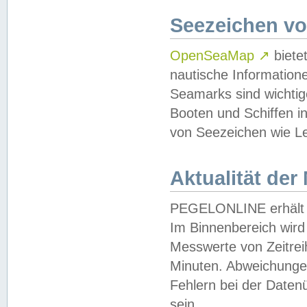
Seezeichen v
OpenSeaMap
↗
biete
nautische Information
Seamarks sind wichtig
Booten und Schiffen i
von Seezeichen wie Le
Aktualität der
PEGELONLINE erhält u
Im Binnenbereich wird 
Messwerte von Zeitreih
Minuten. Abweichungen
Fehlern bei der Daten
sein.