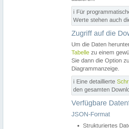
ℹ️ Für programmatisch
Werte stehen auch d
Zugriff auf die D
Um die Daten herunter
Tabelle
zu einem gewün
Sie dann die Option z
Diagrammanzeige.
ℹ️ Eine detaillierte
Schr
den gesamten Downlo
Verfügbare Daten
JSON-Format
Strukturiertes Da