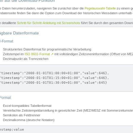
iff auf die Download-Funktion
e Daten herunterzuladen, navigieren Sie zunächst über die
Pegelauswahl-Tabelle
zu einem ge
datenseite finden Sie dann die Option zum Download der historischen Messdaten unterhalb
ne detaillierte
Schritt-für-Schritt-Anleitung mit Screenshots
führt Sie durch den gesamten Down
ügbare Datenformate
-Format
Strukturiertes Datenformat für programmatische Verarbeitung
Zeitstempel im
ISO 8601-Format
↗
mit vollständigen Zeitzoneninformation (Offset von 
Dezimalpunkt als Trennzeichen
"timestamp":"2000-01-01T01:00:00+01:00","value":646},

"timestamp":"2000-01-01T01:15:00+01:00","value":646},

"timestamp":"2000-01-01T01:30:00+01:00","value":645}

Format
Excel-kompatibles Tabellenformat
Vereinfachte Zeitstempeldarstellung in gesetzlicher Zeit (MEZ/MESZ mit Sommerzeitumstel
Semikolon als Feldtrenner
Dezimalkomma (deutsche Notation)
estamp;value
