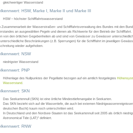
gleichwertiger Wasserstand
lkennwert: HSW, Marke I, Marke II und Marke III
HSW – höchster Schifffahrtswasserstand
in Zusammenarbeit der Wasserstraßen- und Schifffahrtsverwaltung des Bundes mit den Bund
standes an ausgewählten Pegeln und dienen als Richtwerte für den Betrieb der Schifffahrt. 
n von den örtlichen Gegebenheiten ab und sind von Gewässer zu Gewässer unterschiedlich
 unterschiedliche Beschränkungen (z.B. Sperrungen) für die Schifffahrt im jeweiligen Gewäss
schreitung wieder aufgehoben.
lkennwert: NSW
niedrigster Wasserstand
lkennwert: PNP
Höhenlage des Nullpunktes der Pegellatte bezogen auf ein amtlich festgelegtes
Höhensys
Wasserstand
.
lkennwert: SKN
Das Seekartennull (SKN) ist eine örtliche Mindesttiefenangabe in Seekarten.
Das SKN bezieht sich auf die Wassertiefe, die auch bei extemen Niedrigwasserereignissen
deutschen Bucht) kaum noch unterschritten wird.
In Deutschland und den Nordsee-Staaten ist das Seekartennull seit 2005 als örtlich nie
Astronomical Tide (LAT)" definiert.
lkennwert: RNW