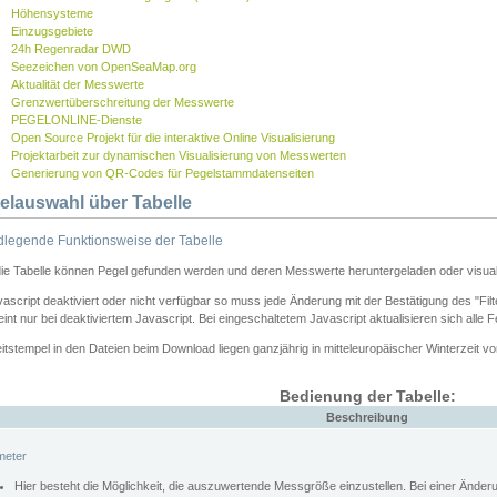
Höhensysteme
Einzugsgebiete
24h Regenradar DWD
Seezeichen von OpenSeaMap.org
Aktualität der Messwerte
Grenzwertüberschreitung der Messwerte
PEGELONLINE-Dienste
Open Source Projekt für die interaktive Online Visualisierung
Projektarbeit zur dynamischen Visualisierung von Messwerten
Generierung von QR-Codes für Pegelstammdatenseiten
elauswahl über Tabelle
legende Funktionsweise der Tabelle
die Tabelle können Pegel gefunden werden und deren Messwerte heruntergeladen oder visuali
vascript deaktiviert oder nicht verfügbar so muss jede Änderung mit der Bestätigung des "Filt
int nur bei deaktiviertem Javascript. Bei eingeschaltetem Javascript aktualisieren sich alle 
itstempel in den Dateien beim Download liegen ganzjährig in mitteleuropäischer Winterzeit vo
Bedienung der Tabelle:
Beschreibung
meter
Hier besteht die Möglichkeit, die auszuwertende Messgröße einzustellen. Bei einer Ände