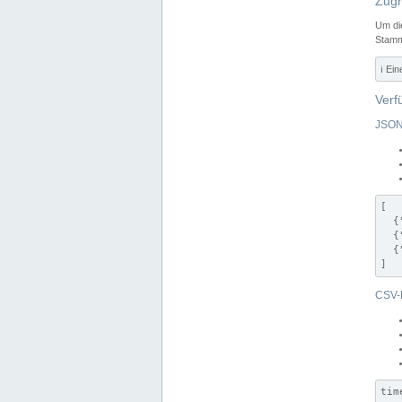
Zugr
Um di
Stamm
ℹ️ Ei
Verf
JSON
[

  {
  {
  {
]
CSV-
tim