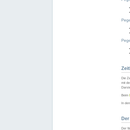
Pege
Peg
Zei
Die Ze
mit d
Darst
Beim
In de
Der
Der W