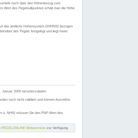
ssertiefe noch über den Höhenbezug zum
en Wert des Pegelnullpunktes erhält man die Höhe
d auf das amtliche Höhensystem DHHN92 bezogen
reiber des Pegels festgelegt und liegt meist
. Januar 2000 herunterzuladen.
den noch nicht validiert und können Ausreißer,
(m ü. NHN) müssen Sie den PNP-Wert des
ie
PEGELONLINE Webservices
zur Verfügung.