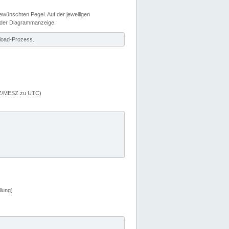
wünschten Pegel. Auf der jeweiligen
 der Diagrammanzeige.
load-Prozess.
MEZ/MESZ zu UTC)
lung)