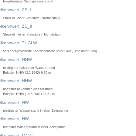
Regulierungs-Niedrigwasserstand
lkennwert: ZS_I
Stauziel I einer Staustufe (Normalstau)
lkennwert: ZS_II
Stauziel II einer Staustufe (Höchststau)
elkennwert: TUGLW
Verkehrsgesicherte Fahrrinnentiefe unter GlW (Tiefe unter GlW)
lkennwert: NNW
niedrigster bekannter Wasserstand
Beispiel: NNW (3.2.1942) 9,30 m
lkennwert: HHW
höchster bekannter Wasserstand
Beispiel: HHW (14.8.2001) 14,31 m
lkennwert: NW
niedrigster Wasserstand in einer Zeitspanne
lkennwert: HW
höchster Wasserstand in einer Zeitspanne
elkennwert: MNW