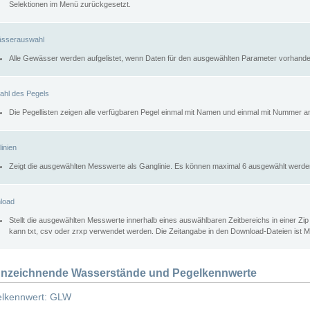
Selektionen im Menü zurückgesetzt.
sserauswahl
Alle Gewässer werden aufgelistet, wenn Daten für den ausgewählten Parameter vorhande
ahl des Pegels
Die Pegellisten zeigen alle verfügbaren Pegel einmal mit Namen und einmal mit Nummer a
inien
Zeigt die ausgewählten Messwerte als Ganglinie. Es können maximal 6 ausgewählt werde
load
Stellt die ausgewählten Messwerte innerhalb eines auswählbaren Zeitbereichs in einer Zi
kann txt, csv oder zrxp verwendet werden. Die Zeitangabe in den Download-Dateien ist 
nzeichnende Wasserstände und Pegelkennwerte
lkennwert: GLW