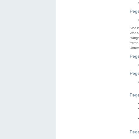
Pege
Sind 
Wasser
Hänge
treten
Unter
Pege
Pege
Pege
Pege