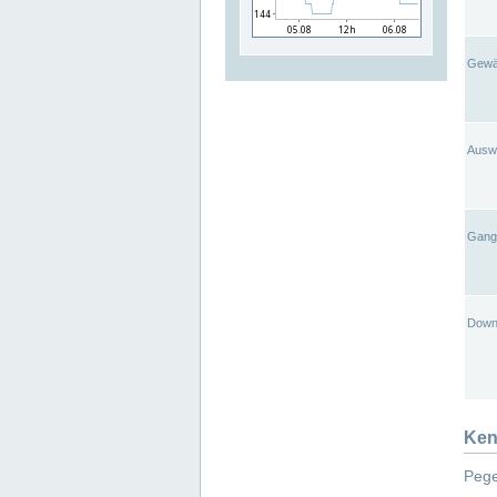
Gewä
Ausw
Gangl
Down
Ken
Pege