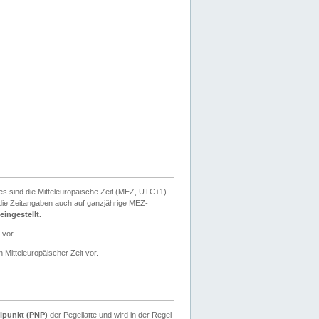
ies sind die Mitteleuropäische Zeit (MEZ, UTC+1)
ie Zeitangaben auch auf ganzjährige MEZ-
ingestellt.
 vor.
 Mitteleuropäischer Zeit vor.
lpunkt (PNP)
der Pegellatte und wird in der Regel