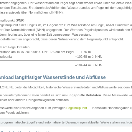
ntimeter angegeben. Der Wasserstand am Pegel sagt somit weder etwas über die lokale Wa
enden Terrain aus. Erst durch die Addition des Wasserstandes am Pegel mit dem zugehörig
asserspiegels über Normalhöhennull (NHN).
nullpunkt (PNP):
egelnullpunkt eines Pegels ist, im Gegensatz zum Wasserstand am Pegel, absolut und wir
ter über Normalhöhennull (NHN) angegeben. Der Wert des Pegelnullpunktes wird durch den Bet
 dem niedrigsten, über eine lange Zeit gemessenen Wasserstand.
gellatte wird so angebracht, dass deren Nullmarkierung dem Pegelnullpunkt entspricht.
iel am Pegel Dresden:
rstand am 16.07.2013 08:00 Uhr: 176 cm am Pegel
1,76
m
ullpunkt
+
102,68
m ü. NHN
=
104,44
m ü. NHN
nload langfristiger Wasserstände und Abflüsse
ONLINE bietet die Möglichkeit, historische Wasserstandsdaten und Abflusswerte seit dem 1
en heruntergeladenen Daten handelt es sich um
ungeprüfte Rohdaten
. Diese Messwerte wur
ehler oder andere Unregelmäßigkeiten enthalten.
esswerte sind relative Angaben zum jeweiligen
Pegelnullpunkt
. Für absolute Höhenangaben 
igen Pegels addieren.
ür programmatische Zugriffe und automatisierte Datenabfragen aktueller Werte stehen auch d