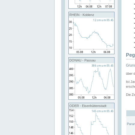
RHEIN - Koblenz
Peg
DONAU - Passau
Grund
über 
Ist Ja
ersche
Die Ze
ODER - Eisenhüttenstadt
Para