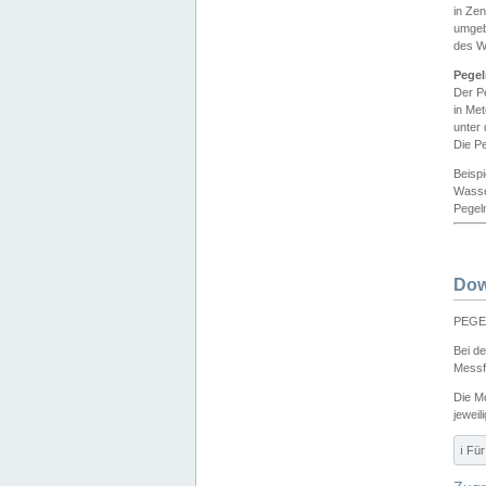
in Ze
umgeb
des W
Pegel
Der P
in Me
unter
Die Pe
Beisp
Wasse
Pegeln
Dow
PEGEL
Bei d
Messf
Die M
jeweil
ℹ️ F