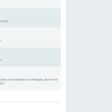
n sind.
n.
n.
p Datei zum Download zur Verfügung. Als Format
MEZ!