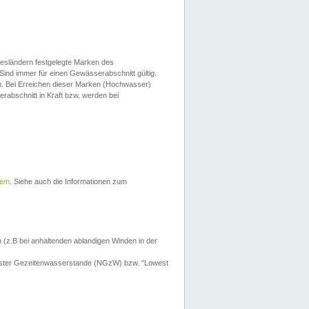
esländern festgelegte Marken des
Sind immer für einen Gewässerabschnitt gültig.
. Bei Erreichen dieser Marken (Hochwasser)
erabschnitt in Kraft bzw. werden bei
tem
. Siehe auch die Informationen zum
 (z.B bei anhaltenden ablandigen Winden in der
drigster Gezeitenwasserstande (NGzW) bzw. "Lowest