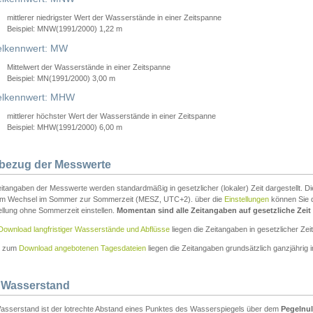
mittlerer niedrigster Wert der Wasserstände in einer Zeitspanne
Beispiel: MNW(1991/2000) 1,22 m
lkennwert: MW
Mittelwert der Wasserstände in einer Zeitspanne
Beispiel: MN(1991/2000) 3,00 m
elkennwert: MHW
mittlerer höchster Wert der Wasserstände in einer Zeitspanne
Beispiel: MHW(1991/2000) 6,00 m
tbezug der Messwerte
itangaben der Messwerte werden standardmäßig in gesetzlicher (lokaler) Zeit dargestellt. D
em Wechsel im Sommer zur Sommerzeit (MESZ, UTC+2). über die
Einstellungen
können Sie d
ellung ohne Sommerzeit einstellen.
Momentan sind alle Zeitangaben auf gesetzliche Zeit e
Download langfristiger Wasserstände und Abflüsse
liegen die Zeitangaben in gesetzlicher Zeit
n zum
Download angebotenen Tagesdateien
liegen die Zeitangaben grundsätzlich ganzjährig in
 Wasserstand
asserstand ist der lotrechte Abstand eines Punktes des Wasserspiegels über dem
Pegelnul