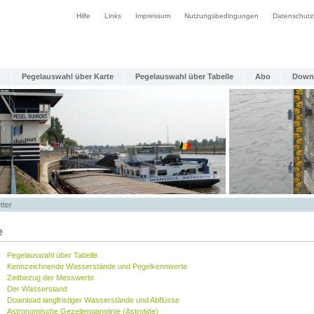
Hilfe
Links
Impressum
Nutzungsbedingungen
Datenschutz
Pegelauswahl über Karte
Pegelauswahl über Tabelle
Abo
Down
tter
e
Pegelauswahl über Tabelle
Kennzeichnende Wasserstände und Pegelkennwerte
Zeitbezug der Messwerte
Der Wasserstand
Download langfristiger Wasserstände und Abflüsse
Astronomische Gezeitenganglinie (Astrotide)