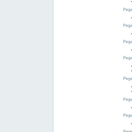
Pege
Pege
Peg
Pege
Pege
Pege
Pege
Peg