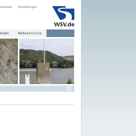
hinweise
Einstellungen
loads
Webservices