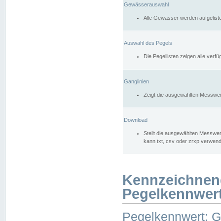
Gewässerauswahl
Alle Gewässer werden aufgelist
Auswahl des Pegels
Die Pegellisten zeigen alle ver
Ganglinien
Zeigt die ausgewählten Messwer
Download
Stellt die ausgewählten Messwer
kann txt, csv oder zrxp verwen
Kennzeichnen
Pegelkennwer
Pegelkennwert: 