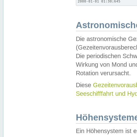
2000-01-01 01:30;645
Astronomische
Die astronomische Gez
(Gezeitenvorausberec
Die periodischen Schw
Wirkung von Mond und
Rotation verursacht.
Diese
Gezeitenvorau
Seeschifffahrt und Hy
Höhensystem
Ein Höhensystem ist e