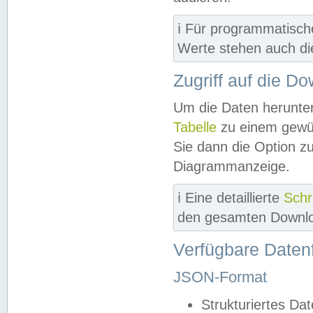
ℹ️ Für programmatisch
Werte stehen auch d
Zugriff auf die D
Um die Daten herunter
Tabelle
zu einem gewün
Sie dann die Option z
Diagrammanzeige.
ℹ️ Eine detaillierte
Schr
den gesamten Downlo
Verfügbare Daten
JSON-Format
Strukturiertes Da