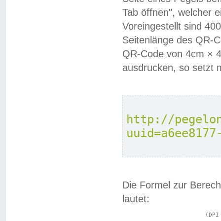
Tab öffnen", welcher 
Voreingestellt sind 4
Seitenlänge des QR-C
QR-Code von 4cm × 4c
ausdrucken, so setzt 
http://pegelo
uuid=a6ee8177
Die Formel zur Berech
lautet:
			(DPI × Druckkantenlänge in cm) ÷ 2,54 = Kantenlänge in Pixel
