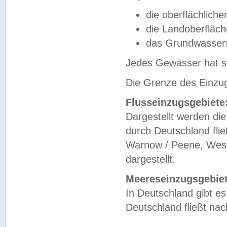
die oberflächlich
die Landoberfläc
das Grundwasser
Jedes Gewässer hat se
Die Grenze des Einzug
Flusseinzugsgebiete
Dargestellt werden die
durch Deutschland fli
Warnow / Peene, Weser
dargestellt.
Meereseinzugsgebiet
In Deutschland gibt 
Deutschland fließt n