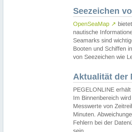
Seezeichen v
OpenSeaMap
↗
biete
nautische Information
Seamarks sind wichtig
Booten und Schiffen i
von Seezeichen wie Le
Aktualität der
PEGELONLINE erhält u
Im Binnenbereich wird 
Messwerte von Zeitreih
Minuten. Abweichungen
Fehlern bei der Daten
sein.