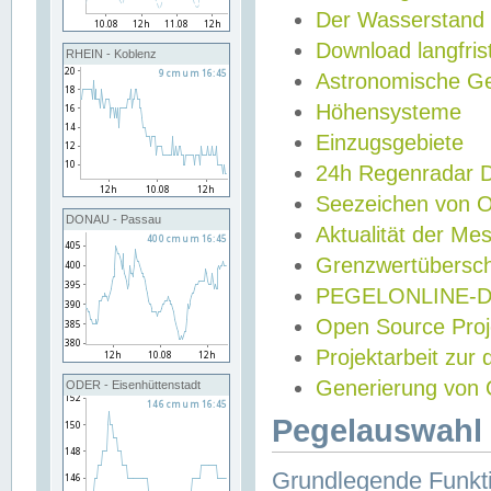
Der Wasserstand
Download langfris
RHEIN - Koblenz
Astronomische Gez
Höhensysteme
Einzugsgebiete
24h Regenradar
Seezeichen von 
DONAU - Passau
Aktualität der Me
Grenzwertübersch
PEGELONLINE-Di
Open Source Projek
Projektarbeit zur
Generierung von 
ODER - Eisenhüttenstadt
Pegelauswahl 
Grundlegende Funkti