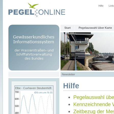
Hilfe
Link
Start
Pegelauswahl über Karte
Newsletter
Hilfe
Elbe - Cuxhaven Steubenhöft
Pegelauswahl übe
Kennzeichnende 
Zeitbezug der Me