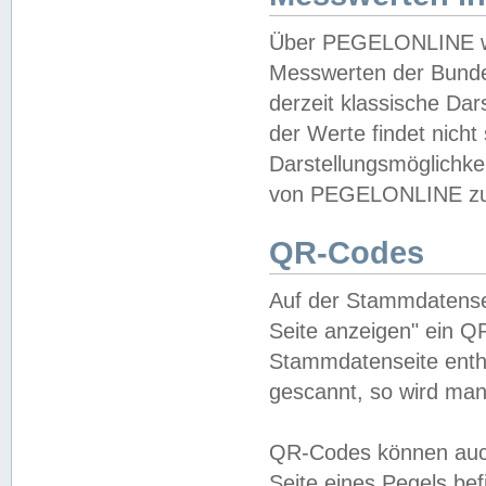
Über PEGELONLINE wer
Messwerten der Bundes
derzeit klassische Da
der Werte findet nicht 
Darstellungsmöglichkei
von PEGELONLINE zu 
QR-Codes
Auf der Stammdatensei
Seite anzeigen" ein Q
Stammdatenseite enthä
gescannt, so wird man
QR-Codes können auc
Seite eines Pegels be