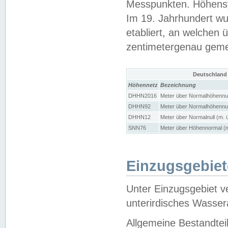
Messpunkten. Höhensy
Im 19. Jahrhundert wu
etabliert, an welchen 
zentimetergenau gem
Deutschland
Höhennetz
Bezeichnung
DHHN2016
Meter über Normalhöhennul
DHHN92
Meter über Normalhöhennul
DHHN12
Meter über Normalnull (m. 
SNN76
Meter über Höhennormal (m
Einzugsgebiet
Unter Einzugsgebiet v
unterirdisches Wasser
Allgemeine Bestandtei