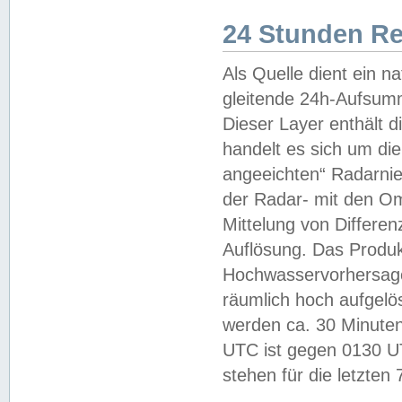
24 Stunden R
Als Quelle dient ein n
gleitende 24h-Aufsum
Dieser Layer enthält
handelt es sich um di
angeeichten“ Radarnie
der Radar- mit den O
Mittelung von Differe
Auflösung. Das Produk
Hochwasservorhersagez
räumlich hoch aufgelö
werden ca. 30 Minuten
UTC ist gegen 0130 UTC
stehen für die letzten