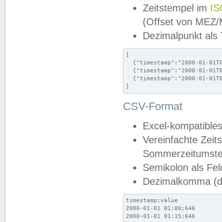
Zeitstempel im
IS
(Offset von MEZ
Dezimalpunkt als
[

  {"timestamp":"2000-01-01T0
  {"timestamp":"2000-01-01T0
  {"timestamp":"2000-01-01T0
]
CSV-Format
Excel-kompatibles
Vereinfachte Zeit
Sommerzeitumstel
Semikolon als Fel
Dezimalkomma (de
timestamp;value

2000-01-01 01:00;646

2000-01-01 01:15;646
