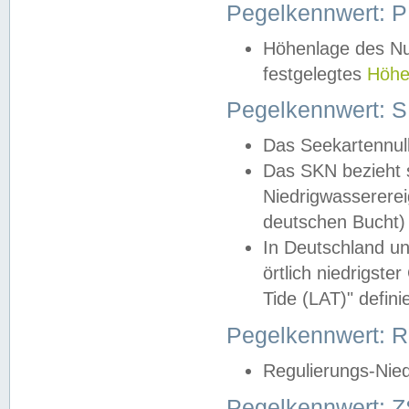
Pegelkennwert: 
Höhenlage des Nul
festgelegtes
Höhe
Pegelkennwert: 
Das Seekartennull
Das SKN bezieht s
Niedrigwassererei
deutschen Bucht) 
In Deutschland un
örtlich niedrigst
Tide (LAT)" definie
Pegelkennwert:
Regulierungs-Nie
Pegelkennwert: Z