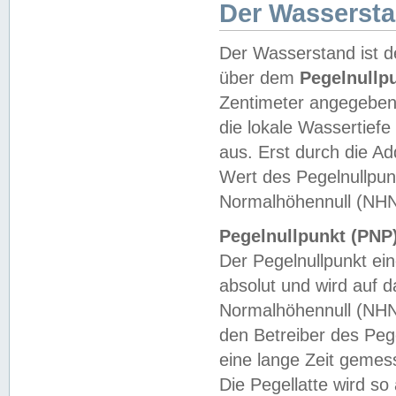
Der Wasserst
Der Wasserstand ist d
über dem
Pegelnullp
Zentimeter angegeben
die lokale Wassertie
aus. Erst durch die A
Wert des Pegelnullpun
Normalhöhennull (NHN
Pegelnullpunkt (PNP)
Der Pegelnullpunkt ei
absolut und wird auf
Normalhöhennull (NHN
den Betreiber des Pege
eine lange Zeit geme
Die Pegellatte wird s