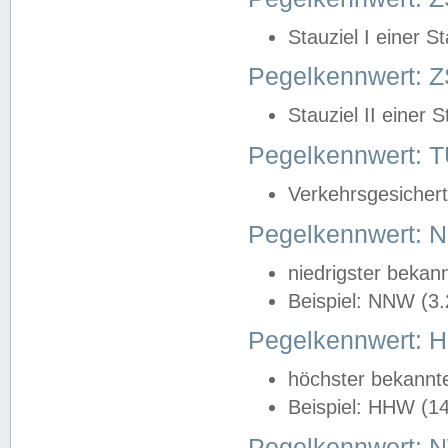
Stauziel I einer S
Pegelkennwert: Z
Stauziel II einer 
Pegelkennwert:
Verkehrsgesichert
Pegelkennwert:
niedrigster bekan
Beispiel: NNW (3
Pegelkennwert:
höchster bekannt
Beispiel: HHW (1
Pegelkennwert: 