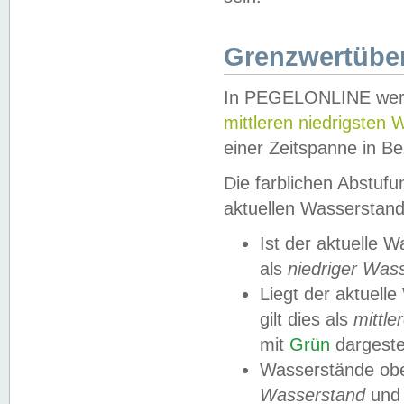
Grenzwertüber
In PEGELONLINE werde
mittleren niedrigsten
einer Zeitspanne in Be
Die farblichen Abstuf
aktuellen Wasserstand
Ist der aktuelle 
als
niedriger Was
Liegt der aktue
gilt dies als
mittle
mit
Grün
dargestel
Wasserstände obe
Wasserstand
und