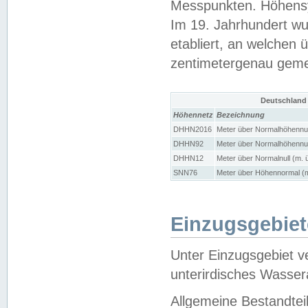
Messpunkten. Höhensy
Im 19. Jahrhundert wu
etabliert, an welchen 
zentimetergenau gem
Deutschland
Höhennetz
Bezeichnung
DHHN2016
Meter über Normalhöhennul
DHHN92
Meter über Normalhöhennul
DHHN12
Meter über Normalnull (m. 
SNN76
Meter über Höhennormal (m
Einzugsgebiet
Unter Einzugsgebiet v
unterirdisches Wasser
Allgemeine Bestandtei