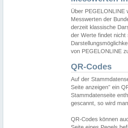
Über PEGELONLINE wer
Messwerten der Bundes
derzeit klassische Da
der Werte findet nicht 
Darstellungsmöglichkei
von PEGELONLINE zu 
QR-Codes
Auf der Stammdatensei
Seite anzeigen" ein Q
Stammdatenseite enthä
gescannt, so wird man
QR-Codes können auc
Seite eines Pegels be