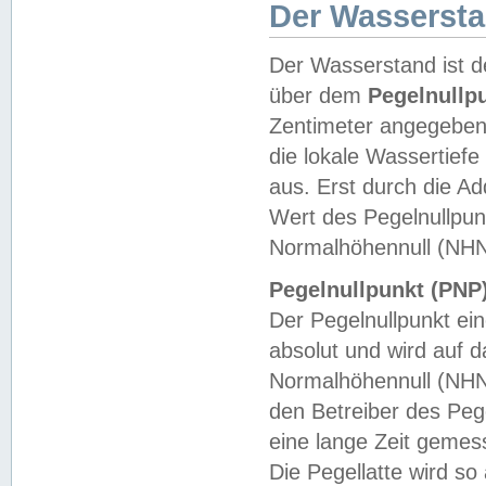
Der Wasserst
Der Wasserstand ist d
über dem
Pegelnullp
Zentimeter angegeben
die lokale Wassertie
aus. Erst durch die A
Wert des Pegelnullpun
Normalhöhennull (NHN
Pegelnullpunkt (PNP)
Der Pegelnullpunkt ei
absolut und wird auf
Normalhöhennull (NHN
den Betreiber des Pege
eine lange Zeit geme
Die Pegellatte wird s