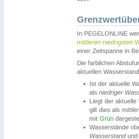
Grenzwertüber
In PEGELONLINE werde
mittleren niedrigsten
einer Zeitspanne in Be
Die farblichen Abstuf
aktuellen Wasserstand
Ist der aktuelle 
als
niedriger Was
Liegt der aktue
gilt dies als
mittle
mit
Grün
dargestel
Wasserstände obe
Wasserstand
und