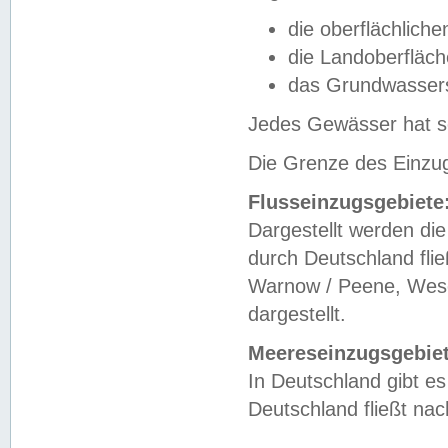
die oberflächlich
die Landoberfläc
das Grundwasser
Jedes Gewässer hat se
Die Grenze des Einzug
Flusseinzugsgebiete
Dargestellt werden die
durch Deutschland fli
Warnow / Peene, Weser
dargestellt.
Meereseinzugsgebiet
In Deutschland gibt 
Deutschland fließt n