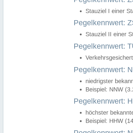
Stauziel I einer S
Pegelkennwert: Z
Stauziel II einer 
Pegelkennwert:
Verkehrsgesichert
Pegelkennwert:
niedrigster bekan
Beispiel: NNW (3
Pegelkennwert:
höchster bekannt
Beispiel: HHW (1
Pegelkennwert: 