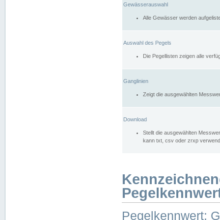
Gewässerauswahl
Alle Gewässer werden aufgelist
Auswahl des Pegels
Die Pegellisten zeigen alle ver
Ganglinien
Zeigt die ausgewählten Messwer
Download
Stellt die ausgewählten Messwer
kann txt, csv oder zrxp verwen
Kennzeichnen
Pegelkennwer
Pegelkennwert: 