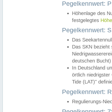
Pegelkennwert: 
Höhenlage des Nul
festgelegtes
Höhe
Pegelkennwert: 
Das Seekartennull
Das SKN bezieht s
Niedrigwassererei
deutschen Bucht) 
In Deutschland un
örtlich niedrigst
Tide (LAT)" definie
Pegelkennwert:
Regulierungs-Nie
Pegelkennwert: Z