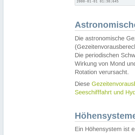
2000-01-01 01:30;645
Astronomische
Die astronomische Gez
(Gezeitenvorausberec
Die periodischen Schw
Wirkung von Mond und
Rotation verursacht.
Diese
Gezeitenvorau
Seeschifffahrt und Hy
Höhensystem
Ein Höhensystem ist e