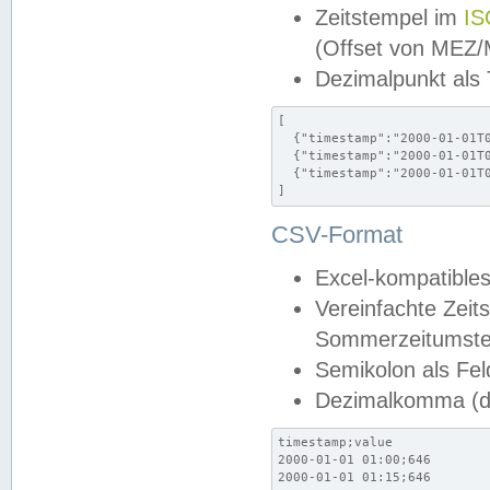
Zeitstempel im
IS
(Offset von MEZ
Dezimalpunkt als
[

  {"timestamp":"2000-01-01T0
  {"timestamp":"2000-01-01T0
  {"timestamp":"2000-01-01T0
]
CSV-Format
Excel-kompatibles
Vereinfachte Zeit
Sommerzeitumstel
Semikolon als Fel
Dezimalkomma (de
timestamp;value

2000-01-01 01:00;646

2000-01-01 01:15;646
