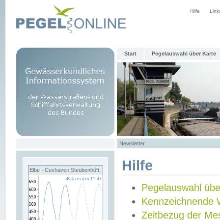
Hilfe
Link
Start
Pegelauswahl über Karte
Newsletter
Hilfe
Elbe - Cuxhaven Steubenhöft
Pegelauswahl übe
Kennzeichnende 
Zeitbezug der Me