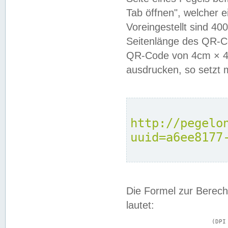
Tab öffnen", welcher 
Voreingestellt sind 4
Seitenlänge des QR-C
QR-Code von 4cm × 4c
ausdrucken, so setzt 
http://pegelo
uuid=a6ee8177
Die Formel zur Berech
lautet:
			(DPI × Druckkantenlänge in cm) ÷ 2,54 = Kantenlänge in Pixel
