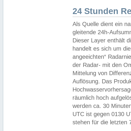
24 Stunden R
Als Quelle dient ein n
gleitende 24h-Aufsum
Dieser Layer enthält
handelt es sich um di
angeeichten“ Radarnie
der Radar- mit den O
Mittelung von Differe
Auflösung. Das Produk
Hochwasservorhersagez
räumlich hoch aufgelö
werden ca. 30 Minuten
UTC ist gegen 0130 UTC
stehen für die letzten