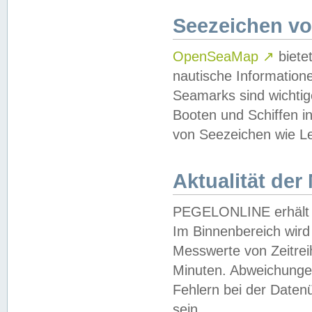
Seezeichen v
OpenSeaMap
↗
biete
nautische Information
Seamarks sind wichtig
Booten und Schiffen i
von Seezeichen wie Le
Aktualität der
PEGELONLINE erhält u
Im Binnenbereich wird 
Messwerte von Zeitreih
Minuten. Abweichungen
Fehlern bei der Daten
sein.