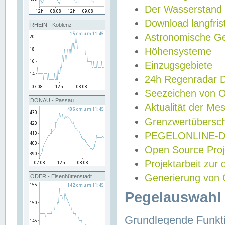
Der Wasserstand
Download langfris
RHEIN - Koblenz
Astronomische Gez
Höhensysteme
Einzugsgebiete
24h Regenradar
Seezeichen von 
DONAU - Passau
Aktualität der Me
Grenzwertübersch
PEGELONLINE-Di
Open Source Projek
Projektarbeit zur
Generierung von 
ODER - Eisenhüttenstadt
Pegelauswahl 
Grundlegende Funkti