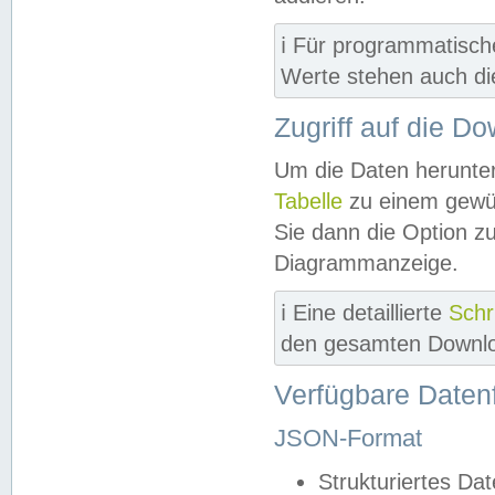
ℹ️ Für programmatisch
Werte stehen auch d
Zugriff auf die D
Um die Daten herunter
Tabelle
zu einem gewün
Sie dann die Option z
Diagrammanzeige.
ℹ️ Eine detaillierte
Schr
den gesamten Downlo
Verfügbare Daten
JSON-Format
Strukturiertes Da