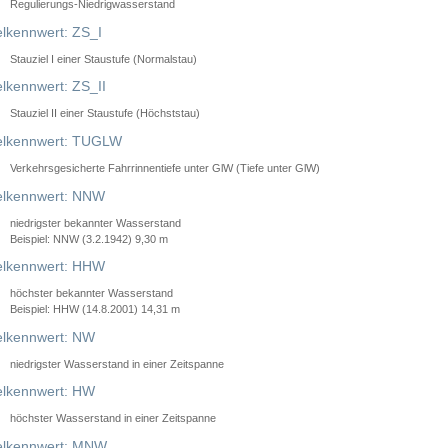
Regulierungs-Niedrigwasserstand
lkennwert: ZS_I
Stauziel I einer Staustufe (Normalstau)
lkennwert: ZS_II
Stauziel II einer Staustufe (Höchststau)
elkennwert: TUGLW
Verkehrsgesicherte Fahrrinnentiefe unter GlW (Tiefe unter GlW)
lkennwert: NNW
niedrigster bekannter Wasserstand
Beispiel: NNW (3.2.1942) 9,30 m
lkennwert: HHW
höchster bekannter Wasserstand
Beispiel: HHW (14.8.2001) 14,31 m
lkennwert: NW
niedrigster Wasserstand in einer Zeitspanne
lkennwert: HW
höchster Wasserstand in einer Zeitspanne
elkennwert: MNW