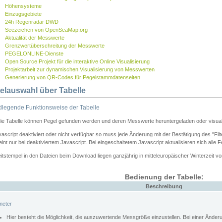
Höhensysteme
Einzugsgebiete
24h Regenradar DWD
Seezeichen von OpenSeaMap.org
Aktualität der Messwerte
Grenzwertüberschreitung der Messwerte
PEGELONLINE-Dienste
Open Source Projekt für die interaktive Online Visualisierung
Projektarbeit zur dynamischen Visualisierung von Messwerten
Generierung von QR-Codes für Pegelstammdatenseiten
elauswahl über Tabelle
legende Funktionsweise der Tabelle
die Tabelle können Pegel gefunden werden und deren Messwerte heruntergeladen oder visuali
vascript deaktiviert oder nicht verfügbar so muss jede Änderung mit der Bestätigung des "Filt
int nur bei deaktiviertem Javascript. Bei eingeschaltetem Javascript aktualisieren sich alle 
itstempel in den Dateien beim Download liegen ganzjährig in mitteleuropäischer Winterzeit vo
Bedienung der Tabelle:
Beschreibung
meter
Hier besteht die Möglichkeit, die auszuwertende Messgröße einzustellen. Bei einer Ände