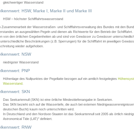
gleichwertiger Wasserstand
lkennwert: HSW, Marke I, Marke II und Marke III
HSW – höchster Schifffahrtswasserstand
in Zusammenarbeit der Wasserstraßen- und Schifffahrtsverwaltung des Bundes mit den Bund
standes an ausgewählten Pegeln und dienen als Richtwerte für den Betrieb der Schifffahrt. 
n von den örtlichen Gegebenheiten ab und sind von Gewässer zu Gewässer unterschiedlich
 unterschiedliche Beschränkungen (z.B. Sperrungen) für die Schifffahrt im jeweiligen Gewäss
schreitung wieder aufgehoben.
lkennwert: NSW
niedrigster Wasserstand
lkennwert: PNP
Höhenlage des Nullpunktes der Pegellatte bezogen auf ein amtlich festgelegtes
Höhensys
Wasserstand
.
lkennwert: SKN
Das Seekartennull (SKN) ist eine örtliche Mindesttiefenangabe in Seekarten.
Das SKN bezieht sich auf die Wassertiefe, die auch bei extemen Niedrigwasserereignissen
deutschen Bucht) kaum noch unterschritten wird.
In Deutschland und den Nordsee-Staaten ist das Seekartennull seit 2005 als örtlich nie
Astronomical Tide (LAT)" definiert.
lkennwert: RNW