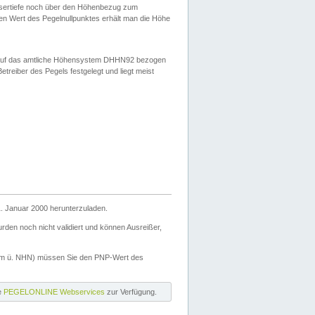
ssertiefe noch über den Höhenbezug zum
en Wert des Pegelnullpunktes erhält man die Höhe
d auf das amtliche Höhensystem DHHN92 bezogen
reiber des Pegels festgelegt und liegt meist
. Januar 2000 herunterzuladen.
den noch nicht validiert und können Ausreißer,
(m ü. NHN) müssen Sie den PNP-Wert des
ie
PEGELONLINE Webservices
zur Verfügung.