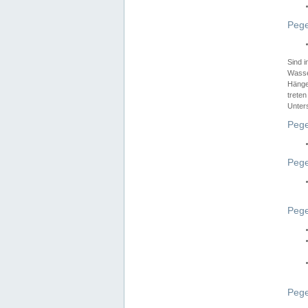
Pege
Sind 
Wasser
Hänge
treten
Unter
Pege
Pege
Pege
Pege