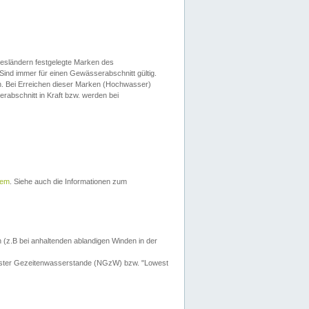
esländern festgelegte Marken des
Sind immer für einen Gewässerabschnitt gültig.
. Bei Erreichen dieser Marken (Hochwasser)
erabschnitt in Kraft bzw. werden bei
tem
. Siehe auch die Informationen zum
 (z.B bei anhaltenden ablandigen Winden in der
drigster Gezeitenwasserstande (NGzW) bzw. "Lowest