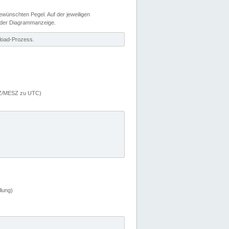
wünschten Pegel. Auf der jeweiligen
 der Diagrammanzeige.
load-Prozess.
MEZ/MESZ zu UTC)
lung)