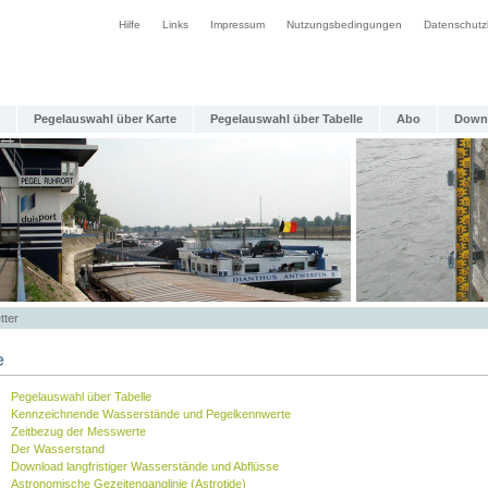
Hilfe
Links
Impressum
Nutzungsbedingungen
Datenschutz
Pegelauswahl über Karte
Pegelauswahl über Tabelle
Abo
Down
tter
e
Pegelauswahl über Tabelle
Kennzeichnende Wasserstände und Pegelkennwerte
Zeitbezug der Messwerte
Der Wasserstand
Download langfristiger Wasserstände und Abflüsse
Astronomische Gezeitenganglinie (Astrotide)