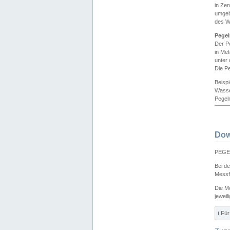
in Ze
umgeb
des W
Pegel
Der P
in Me
unter
Die Pe
Beisp
Wasse
Pegeln
Dow
PEGEL
Bei d
Messf
Die M
jeweil
ℹ️ F