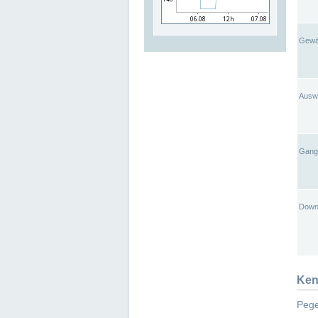
Gewä
Ausw
Gangl
Down
Ken
Pege