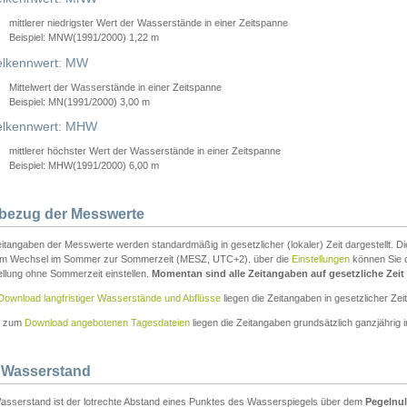
mittlerer niedrigster Wert der Wasserstände in einer Zeitspanne
Beispiel: MNW(1991/2000) 1,22 m
lkennwert: MW
Mittelwert der Wasserstände in einer Zeitspanne
Beispiel: MN(1991/2000) 3,00 m
elkennwert: MHW
mittlerer höchster Wert der Wasserstände in einer Zeitspanne
Beispiel: MHW(1991/2000) 6,00 m
tbezug der Messwerte
itangaben der Messwerte werden standardmäßig in gesetzlicher (lokaler) Zeit dargestellt. D
em Wechsel im Sommer zur Sommerzeit (MESZ, UTC+2). über die
Einstellungen
können Sie d
ellung ohne Sommerzeit einstellen.
Momentan sind alle Zeitangaben auf gesetzliche Zeit e
Download langfristiger Wasserstände und Abflüsse
liegen die Zeitangaben in gesetzlicher Zeit
n zum
Download angebotenen Tagesdateien
liegen die Zeitangaben grundsätzlich ganzjährig in
 Wasserstand
asserstand ist der lotrechte Abstand eines Punktes des Wasserspiegels über dem
Pegelnul