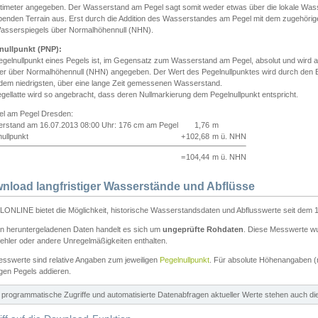
ntimeter angegeben. Der Wasserstand am Pegel sagt somit weder etwas über die lokale Wa
enden Terrain aus. Erst durch die Addition des Wasserstandes am Pegel mit dem zugehörig
asserspiegels über Normalhöhennull (NHN).
nullpunkt (PNP):
egelnullpunkt eines Pegels ist, im Gegensatz zum Wasserstand am Pegel, absolut und wir
ter über Normalhöhennull (NHN) angegeben. Der Wert des Pegelnullpunktes wird durch den Bet
 dem niedrigsten, über eine lange Zeit gemessenen Wasserstand.
gellatte wird so angebracht, dass deren Nullmarkierung dem Pegelnullpunkt entspricht.
iel am Pegel Dresden:
rstand am 16.07.2013 08:00 Uhr: 176 cm am Pegel
1,76
m
ullpunkt
+
102,68
m ü. NHN
=
104,44
m ü. NHN
nload langfristiger Wasserstände und Abflüsse
ONLINE bietet die Möglichkeit, historische Wasserstandsdaten und Abflusswerte seit dem 1
en heruntergeladenen Daten handelt es sich um
ungeprüfte Rohdaten
. Diese Messwerte wur
ehler oder andere Unregelmäßigkeiten enthalten.
esswerte sind relative Angaben zum jeweiligen
Pegelnullpunkt
. Für absolute Höhenangaben 
igen Pegels addieren.
ür programmatische Zugriffe und automatisierte Datenabfragen aktueller Werte stehen auch d