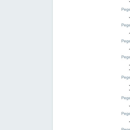
Pege
Pege
Peg
Pege
Pege
Pege
Pege
Peg