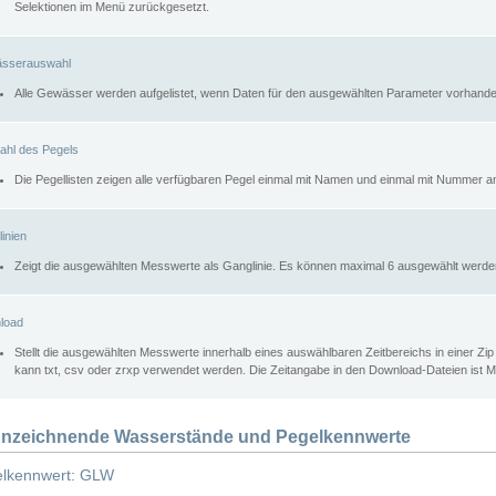
Selektionen im Menü zurückgesetzt.
sserauswahl
Alle Gewässer werden aufgelistet, wenn Daten für den ausgewählten Parameter vorhande
ahl des Pegels
Die Pegellisten zeigen alle verfügbaren Pegel einmal mit Namen und einmal mit Nummer a
inien
Zeigt die ausgewählten Messwerte als Ganglinie. Es können maximal 6 ausgewählt werde
load
Stellt die ausgewählten Messwerte innerhalb eines auswählbaren Zeitbereichs in einer Zi
kann txt, csv oder zrxp verwendet werden. Die Zeitangabe in den Download-Dateien ist 
nzeichnende Wasserstände und Pegelkennwerte
lkennwert: GLW