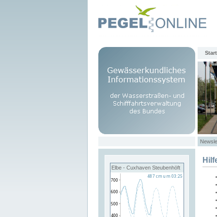
Start
Newsle
Hilf
Elbe - Cuxhaven Steubenhöft