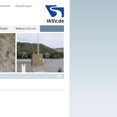
hinweise
Einstellungen
loads
Webservices