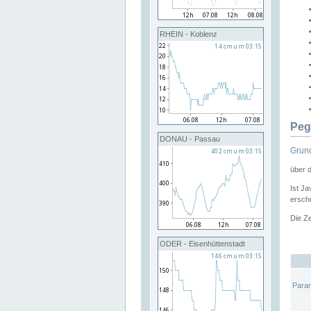
RHEIN - Koblenz
Peg
DONAU - Passau
Grund
über 
Ist Ja
ersche
Die Ze
ODER - Eisenhüttenstadt
Para