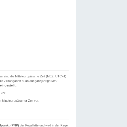
ies sind die Mitteleuropäische Zeit (MEZ, UTC+1)
ie Zeitangaben auch auf ganzjährige MEZ-
ingestellt.
 vor.
 Mitteleuropäischer Zeit vor.
lpunkt (PNP)
der Pegellatte und wird in der Regel