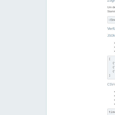
Zugr
Um di
Stamm
ℹ️ Ei
Verf
JSON
[

  {
  {
  {
]
CSV-
tim