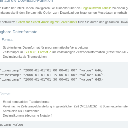
iff auf die Download-Funktion
e Daten herunterzuladen, navigieren Sie zunächst über die
Pegelauswahl-Tabelle
zu einem ge
datenseite finden Sie dann die Option zum Download der historischen Messdaten unterhalb
ne detaillierte
Schritt-für-Schritt-Anleitung mit Screenshots
führt Sie durch den gesamten Down
ügbare Datenformate
-Format
Strukturiertes Datenformat für programmatische Verarbeitung
Zeitstempel im
ISO 8601-Format
↗
mit vollständigen Zeitzoneninformation (Offset von 
Dezimalpunkt als Trennzeichen
"timestamp":"2000-01-01T01:00:00+01:00","value":646},

"timestamp":"2000-01-01T01:15:00+01:00","value":646},

"timestamp":"2000-01-01T01:30:00+01:00","value":645}

Format
Excel-kompatibles Tabellenformat
Vereinfachte Zeitstempeldarstellung in gesetzlicher Zeit (MEZ/MESZ mit Sommerzeitumstel
Semikolon als Feldtrenner
Dezimalkomma (deutsche Notation)
estamp;value
