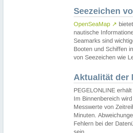
Seezeichen v
OpenSeaMap
↗
biete
nautische Information
Seamarks sind wichtig
Booten und Schiffen i
von Seezeichen wie Le
Aktualität der
PEGELONLINE erhält u
Im Binnenbereich wird 
Messwerte von Zeitreih
Minuten. Abweichungen
Fehlern bei der Daten
sein.