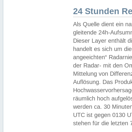
24 Stunden R
Als Quelle dient ein n
gleitende 24h-Aufsum
Dieser Layer enthält
handelt es sich um di
angeeichten“ Radarnie
der Radar- mit den O
Mittelung von Differe
Auflösung. Das Produk
Hochwasservorhersagez
räumlich hoch aufgelö
werden ca. 30 Minuten
UTC ist gegen 0130 UTC
stehen für die letzten