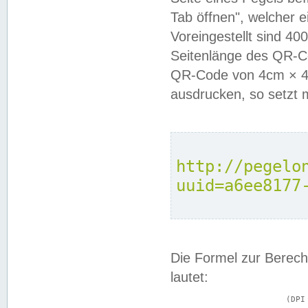
Tab öffnen", welcher 
Voreingestellt sind 4
Seitenlänge des QR-C
QR-Code von 4cm × 4c
ausdrucken, so setzt 
http://pegelo
uuid=a6ee8177
Die Formel zur Berech
lautet:
			(DPI × Druckkantenlänge in cm) ÷ 2,54 = Kantenlänge in Pixel
