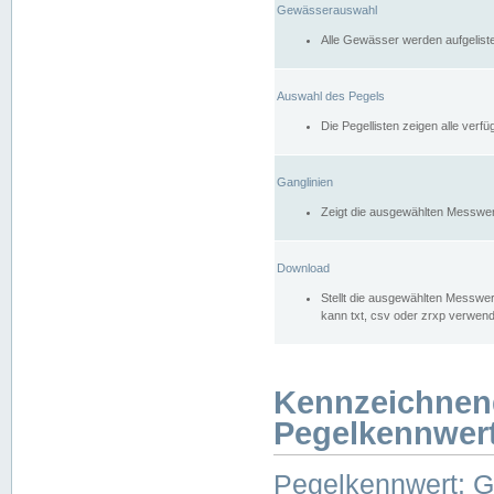
Gewässerauswahl
Alle Gewässer werden aufgelist
Auswahl des Pegels
Die Pegellisten zeigen alle ver
Ganglinien
Zeigt die ausgewählten Messwer
Download
Stellt die ausgewählten Messwer
kann txt, csv oder zrxp verwen
Kennzeichnen
Pegelkennwer
Pegelkennwert: 