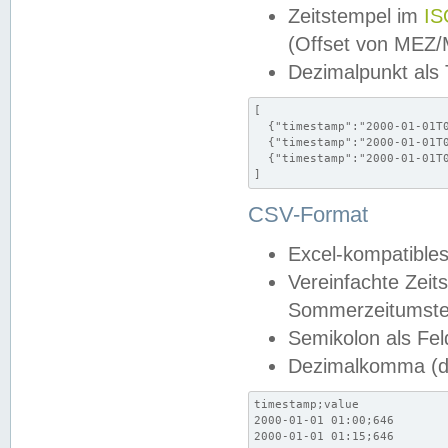
Zeitstempel im
IS
(Offset von MEZ
Dezimalpunkt als
[

  {"timestamp":"2000-01-01T0
  {"timestamp":"2000-01-01T0
  {"timestamp":"2000-01-01T0
]
CSV-Format
Excel-kompatibles
Vereinfachte Zeit
Sommerzeitumstel
Semikolon als Fel
Dezimalkomma (de
timestamp;value

2000-01-01 01:00;646

2000-01-01 01:15;646
