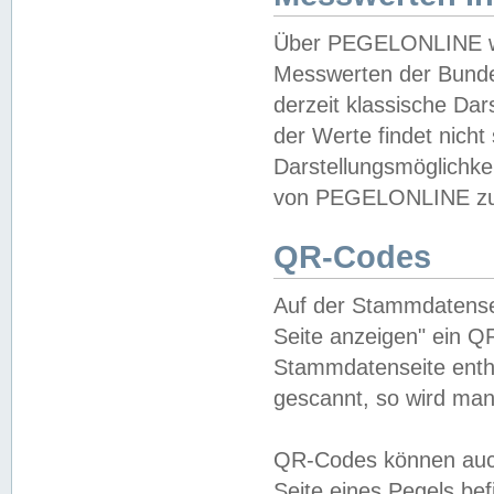
Über PEGELONLINE wer
Messwerten der Bundes
derzeit klassische Da
der Werte findet nicht 
Darstellungsmöglichkei
von PEGELONLINE zu 
QR-Codes
Auf der Stammdatensei
Seite anzeigen" ein Q
Stammdatenseite enthä
gescannt, so wird man
QR-Codes können auc
Seite eines Pegels be