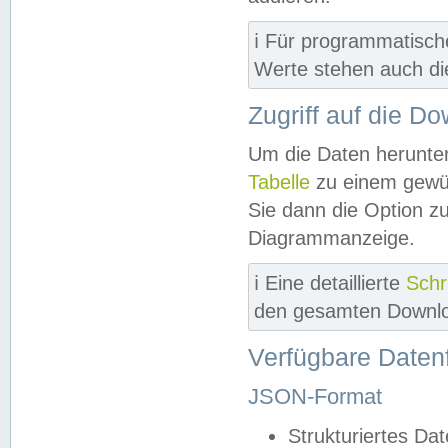
ℹ️ Für programmatisch
Werte stehen auch d
Zugriff auf die D
Um die Daten herunter
Tabelle
zu einem gewün
Sie dann die Option z
Diagrammanzeige.
ℹ️ Eine detaillierte
Schr
den gesamten Downlo
Verfügbare Daten
JSON-Format
Strukturiertes Da