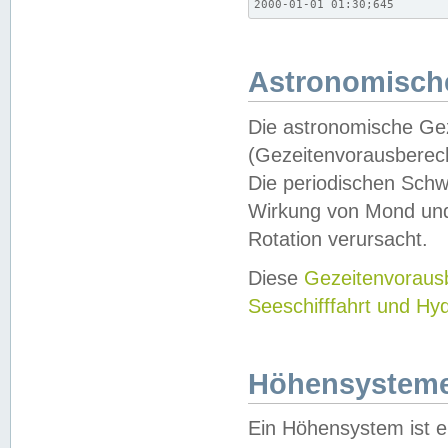
2000-01-01 01:30;645
Astronomische
Die astronomische Gez
(Gezeitenvorausberec
Die periodischen Schw
Wirkung von Mond und
Rotation verursacht.
Diese
Gezeitenvorau
Seeschifffahrt und Hy
Höhensystem
Ein Höhensystem ist e