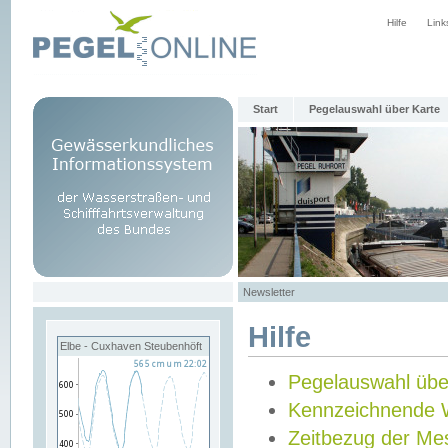
Hilfe
Link
Start
Pegelauswahl über Karte
Newsletter
Hilfe
Elbe - Cuxhaven Steubenhöft
Pegelauswahl übe
Kennzeichnende 
Zeitbezug der Me