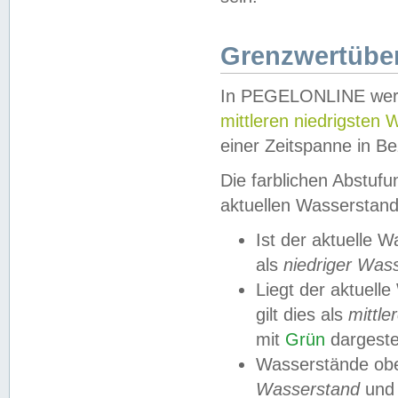
Grenzwertüber
In PEGELONLINE werde
mittleren niedrigsten
einer Zeitspanne in Be
Die farblichen Abstuf
aktuellen Wasserstand
Ist der aktuelle 
als
niedriger Was
Liegt der aktue
gilt dies als
mittle
mit
Grün
dargestel
Wasserstände obe
Wasserstand
und