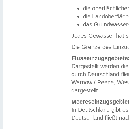
die oberflächlich
die Landoberfläc
das Grundwasser
Jedes Gewässer hat se
Die Grenze des Einzug
Flusseinzugsgebiete
Dargestellt werden die
durch Deutschland fli
Warnow / Peene, Weser
dargestellt.
Meereseinzugsgebiet
In Deutschland gibt 
Deutschland fließt n