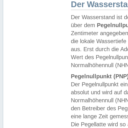
Der Wasserst
Der Wasserstand ist d
über dem
Pegelnullp
Zentimeter angegeben
die lokale Wassertie
aus. Erst durch die A
Wert des Pegelnullpun
Normalhöhennull (NHN
Pegelnullpunkt (PNP)
Der Pegelnullpunkt ei
absolut und wird auf
Normalhöhennull (NHN
den Betreiber des Pege
eine lange Zeit geme
Die Pegellatte wird s