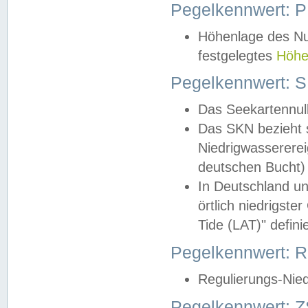
Pegelkennwert: 
Höhenlage des Nul
festgelegtes
Höhe
Pegelkennwert: 
Das Seekartennull
Das SKN bezieht s
Niedrigwassererei
deutschen Bucht) 
In Deutschland un
örtlich niedrigst
Tide (LAT)" definie
Pegelkennwert:
Regulierungs-Nie
Pegelkennwert: Z