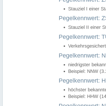
Stauziel I einer S
Pegelkennwert: Z
Stauziel II einer 
Pegelkennwert:
Verkehrsgesichert
Pegelkennwert:
niedrigster bekan
Beispiel: NNW (3
Pegelkennwert:
höchster bekannt
Beispiel: HHW (1
Pegelkennwert: 