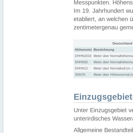
Messpunkten. Höhensy
Im 19. Jahrhundert wu
etabliert, an welchen 
zentimetergenau gem
Deutschland
Höhennetz
Bezeichnung
DHHN2016
Meter über Normalhöhennul
DHHN92
Meter über Normalhöhennul
DHHN12
Meter über Normalnull (m. 
SNN76
Meter über Höhennormal (m
Einzugsgebiet
Unter Einzugsgebiet v
unterirdisches Wasser
Allgemeine Bestandtei