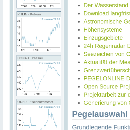
Der Wasserstand
Download langfris
RHEIN - Koblenz
Astronomische Gez
Höhensysteme
Einzugsgebiete
24h Regenradar
Seezeichen von 
DONAU - Passau
Aktualität der Me
Grenzwertübersch
PEGELONLINE-Di
Open Source Projek
Projektarbeit zur
Generierung von 
ODER - Eisenhüttenstadt
Pegelauswahl 
Grundlegende Funkti