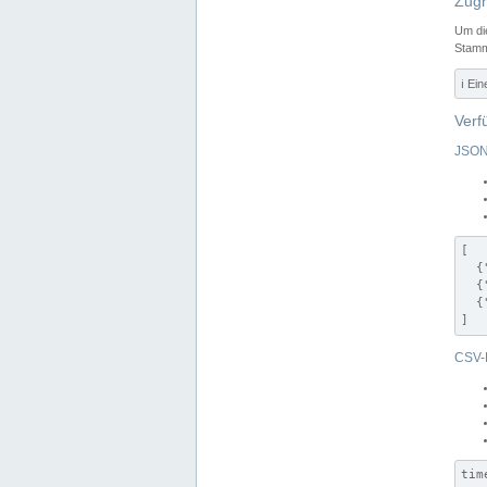
Zugr
Um di
Stamm
ℹ️ Ei
Verf
JSON
[

  {
  {
  {
]
CSV-
tim