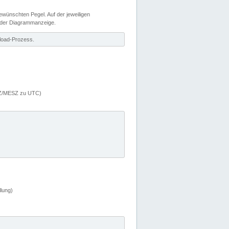
wünschten Pegel. Auf der jeweiligen
 der Diagrammanzeige.
load-Prozess.
MEZ/MESZ zu UTC)
lung)