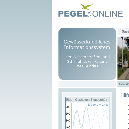
Start
Newsle
Hilf
Elbe - Cuxhaven Steubenhöft