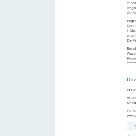
in Ze
umgeb
des W
Pegel
Der P
in Me
unter
Die Pe
Beisp
Wasse
Pegeln
Dow
PEGEL
Bei d
Messf
Die M
jeweil
ℹ️ F