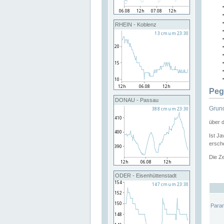
RHEIN - Koblenz
Peg
DONAU - Passau
Grund
über 
Ist Ja
ersche
Die Ze
ODER - Eisenhüttenstadt
Para