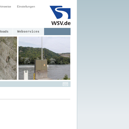
hinweise
Einstellungen
loads
Webservices