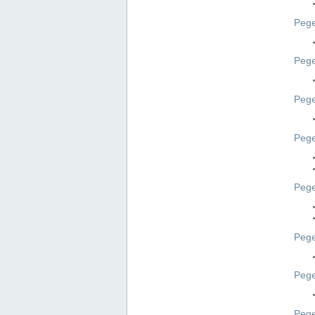
Pege
Pege
Peg
Pege
Pege
Pege
Pege
Peg