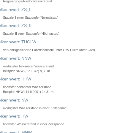
Regulierungs-Niedrigwasserstand
lkennwert: ZS_I
Stauziel I einer Staustufe (Normalstau)
lkennwert: ZS_II
Stauziel II einer Staustufe (Höchststau)
elkennwert: TUGLW
Verkehrsgesicherte Fahrrinnentiefe unter GlW (Tiefe unter GlW)
lkennwert: NNW
niedrigster bekannter Wasserstand
Beispiel: NNW (3.2.1942) 9,30 m
lkennwert: HHW
höchster bekannter Wasserstand
Beispiel: HHW (14.8.2001) 14,31 m
lkennwert: NW
niedrigster Wasserstand in einer Zeitspanne
lkennwert: HW
höchster Wasserstand in einer Zeitspanne
elkennwert: MNW