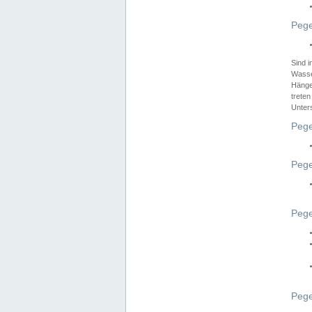
Pege
Sind 
Wasser
Hänge
treten
Unter
Pege
Pege
Pege
Pege