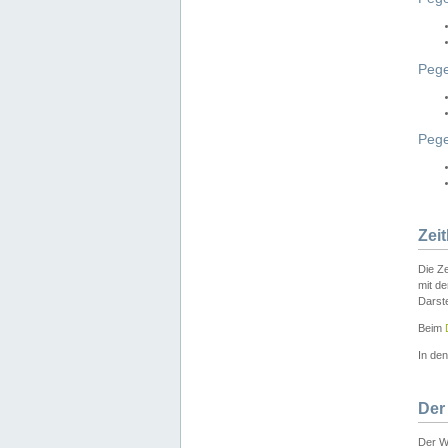
Pege
Peg
Zei
Die Ze
mit d
Darst
Beim
In de
Der
Der W