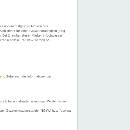
esländern festgelegte Marken des
Sind immer für einen Gewässerabschnitt gültig.
. Bei Erreichen dieser Marken (Hochwasser)
erabschnitt in Kraft bzw. werden bei
tem
. Siehe auch die Informationen zum
 (z.B bei anhaltenden ablandigen Winden in der
drigster Gezeitenwasserstande (NGzW) bzw. "Lowest