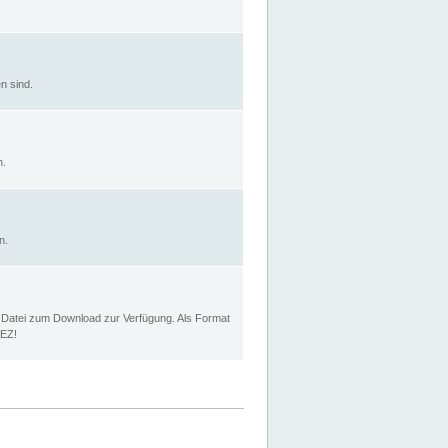
n sind.
n.
n.
p Datei zum Download zur Verfügung. Als Format
MEZ!