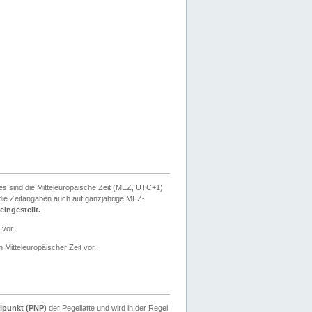
ies sind die Mitteleuropäische Zeit (MEZ, UTC+1)
ie Zeitangaben auch auf ganzjährige MEZ-
ingestellt.
 vor.
 Mitteleuropäischer Zeit vor.
lpunkt (PNP)
der Pegellatte und wird in der Regel