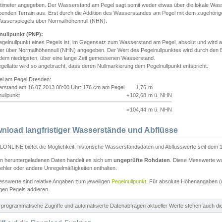
ntimeter angegeben. Der Wasserstand am Pegel sagt somit weder etwas über die lokale Wa
enden Terrain aus. Erst durch die Addition des Wasserstandes am Pegel mit dem zugehörig
asserspiegels über Normalhöhennull (NHN).
nullpunkt (PNP):
egelnullpunkt eines Pegels ist, im Gegensatz zum Wasserstand am Pegel, absolut und wir
ter über Normalhöhennull (NHN) angegeben. Der Wert des Pegelnullpunktes wird durch den Bet
 dem niedrigsten, über eine lange Zeit gemessenen Wasserstand.
gellatte wird so angebracht, dass deren Nullmarkierung dem Pegelnullpunkt entspricht.
iel am Pegel Dresden:
rstand am 16.07.2013 08:00 Uhr: 176 cm am Pegel
1,76
m
ullpunkt
+
102,68
m ü. NHN
=
104,44
m ü. NHN
nload langfristiger Wasserstände und Abflüsse
ONLINE bietet die Möglichkeit, historische Wasserstandsdaten und Abflusswerte seit dem 1
en heruntergeladenen Daten handelt es sich um
ungeprüfte Rohdaten
. Diese Messwerte wur
ehler oder andere Unregelmäßigkeiten enthalten.
esswerte sind relative Angaben zum jeweiligen
Pegelnullpunkt
. Für absolute Höhenangaben 
igen Pegels addieren.
ür programmatische Zugriffe und automatisierte Datenabfragen aktueller Werte stehen auch d