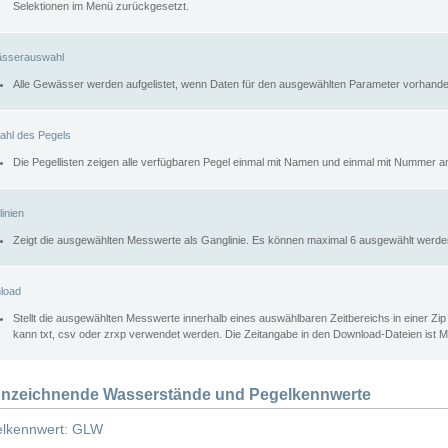
Selektionen im Menü zurückgesetzt.
sserauswahl
Alle Gewässer werden aufgelistet, wenn Daten für den ausgewählten Parameter vorhande
ahl des Pegels
Die Pegellisten zeigen alle verfügbaren Pegel einmal mit Namen und einmal mit Nummer a
inien
Zeigt die ausgewählten Messwerte als Ganglinie. Es können maximal 6 ausgewählt werde
load
Stellt die ausgewählten Messwerte innerhalb eines auswählbaren Zeitbereichs in einer Zi
kann txt, csv oder zrxp verwendet werden. Die Zeitangabe in den Download-Dateien ist 
nzeichnende Wasserstände und Pegelkennwerte
lkennwert: GLW