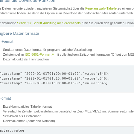
iff auf die Download-Funktion
e Daten herunterzuladen, navigieren Sie zunächst über die
Pegelauswahl-Tabelle
zu einem ge
datenseite finden Sie dann die Option zum Download der historischen Messdaten unterhalb
ne detaillierte
Schritt-für-Schritt-Anleitung mit Screenshots
führt Sie durch den gesamten Down
ügbare Datenformate
-Format
Strukturiertes Datenformat für programmatische Verarbeitung
Zeitstempel im
ISO 8601-Format
↗
mit vollständigen Zeitzoneninformation (Offset von 
Dezimalpunkt als Trennzeichen
"timestamp":"2000-01-01T01:00:00+01:00","value":646},

"timestamp":"2000-01-01T01:15:00+01:00","value":646},

"timestamp":"2000-01-01T01:30:00+01:00","value":645}

Format
Excel-kompatibles Tabellenformat
Vereinfachte Zeitstempeldarstellung in gesetzlicher Zeit (MEZ/MESZ mit Sommerzeitumstel
Semikolon als Feldtrenner
Dezimalkomma (deutsche Notation)
estamp;value
