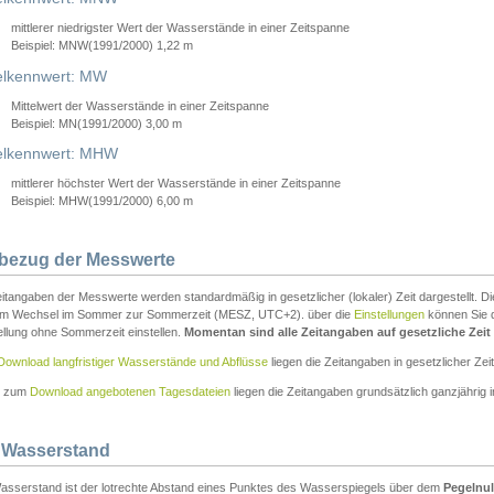
mittlerer niedrigster Wert der Wasserstände in einer Zeitspanne
Beispiel: MNW(1991/2000) 1,22 m
lkennwert: MW
Mittelwert der Wasserstände in einer Zeitspanne
Beispiel: MN(1991/2000) 3,00 m
elkennwert: MHW
mittlerer höchster Wert der Wasserstände in einer Zeitspanne
Beispiel: MHW(1991/2000) 6,00 m
tbezug der Messwerte
itangaben der Messwerte werden standardmäßig in gesetzlicher (lokaler) Zeit dargestellt. D
em Wechsel im Sommer zur Sommerzeit (MESZ, UTC+2). über die
Einstellungen
können Sie d
ellung ohne Sommerzeit einstellen.
Momentan sind alle Zeitangaben auf gesetzliche Zeit e
Download langfristiger Wasserstände und Abflüsse
liegen die Zeitangaben in gesetzlicher Zeit
n zum
Download angebotenen Tagesdateien
liegen die Zeitangaben grundsätzlich ganzjährig in
 Wasserstand
asserstand ist der lotrechte Abstand eines Punktes des Wasserspiegels über dem
Pegelnul