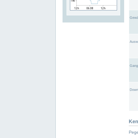
Gewä
Ausw
Gangl
Down
Ken
Pege