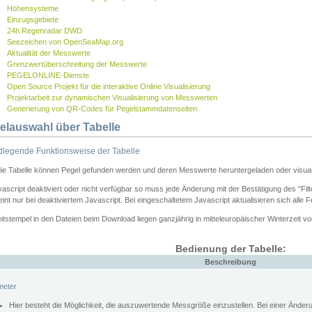
Höhensysteme
Einzugsgebiete
24h Regenradar DWD
Seezeichen von OpenSeaMap.org
Aktualität der Messwerte
Grenzwertüberschreitung der Messwerte
PEGELONLINE-Dienste
Open Source Projekt für die interaktive Online Visualisierung
Projektarbeit zur dynamischen Visualisierung von Messwerten
Generierung von QR-Codes für Pegelstammdatenseiten
elauswahl über Tabelle
legende Funktionsweise der Tabelle
die Tabelle können Pegel gefunden werden und deren Messwerte heruntergeladen oder visuali
vascript deaktiviert oder nicht verfügbar so muss jede Änderung mit der Bestätigung des "Filt
int nur bei deaktiviertem Javascript. Bei eingeschaltetem Javascript aktualisieren sich alle 
itstempel in den Dateien beim Download liegen ganzjährig in mitteleuropäischer Winterzeit vo
Bedienung der Tabelle:
Beschreibung
meter
Hier besteht die Möglichkeit, die auszuwertende Messgröße einzustellen. Bei einer Ände