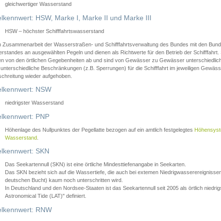
gleichwertiger Wasserstand
lkennwert: HSW, Marke I, Marke II und Marke III
HSW – höchster Schifffahrtswasserstand
in Zusammenarbeit der Wasserstraßen- und Schifffahrtsverwaltung des Bundes mit den Bund
standes an ausgewählten Pegeln und dienen als Richtwerte für den Betrieb der Schifffahrt. 
n von den örtlichen Gegebenheiten ab und sind von Gewässer zu Gewässer unterschiedlich
 unterschiedliche Beschränkungen (z.B. Sperrungen) für die Schifffahrt im jeweiligen Gewäss
schreitung wieder aufgehoben.
lkennwert: NSW
niedrigster Wasserstand
lkennwert: PNP
Höhenlage des Nullpunktes der Pegellatte bezogen auf ein amtlich festgelegtes
Höhensys
Wasserstand
.
lkennwert: SKN
Das Seekartennull (SKN) ist eine örtliche Mindesttiefenangabe in Seekarten.
Das SKN bezieht sich auf die Wassertiefe, die auch bei extemen Niedrigwasserereignissen
deutschen Bucht) kaum noch unterschritten wird.
In Deutschland und den Nordsee-Staaten ist das Seekartennull seit 2005 als örtlich nie
Astronomical Tide (LAT)" definiert.
lkennwert: RNW