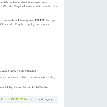
ssertiefe noch über den Höhenbezug zum
en Wert des Pegelnullpunktes erhält man die Höhe
d auf das amtliche Höhensystem DHHN92 bezogen
reiber des Pegels festgelegt und liegt meist
. Januar 2000 herunterzuladen.
den noch nicht validiert und können Ausreißer,
(m ü. NHN) müssen Sie den PNP-Wert des
ie
PEGELONLINE Webservices
zur Verfügung.