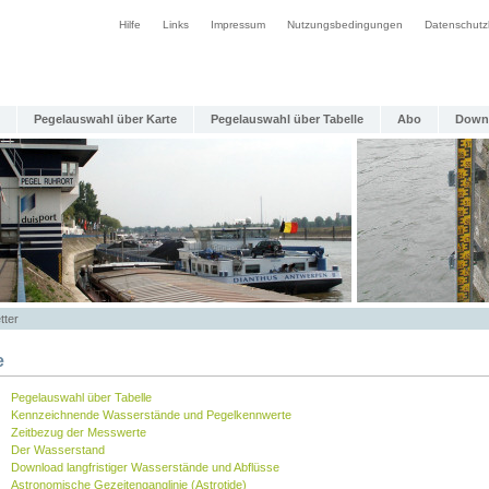
Hilfe
Links
Impressum
Nutzungsbedingungen
Datenschutz
Pegelauswahl über Karte
Pegelauswahl über Tabelle
Abo
Down
tter
e
Pegelauswahl über Tabelle
Kennzeichnende Wasserstände und Pegelkennwerte
Zeitbezug der Messwerte
Der Wasserstand
Download langfristiger Wasserstände und Abflüsse
Astronomische Gezeitenganglinie (Astrotide)