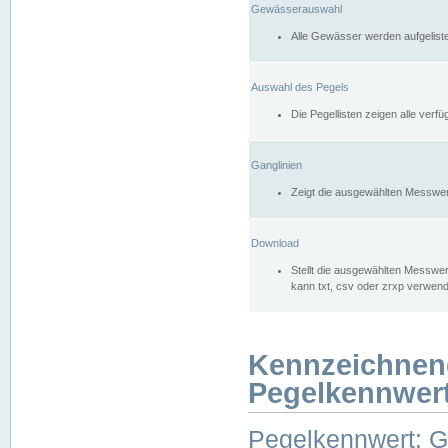
Gewässerauswahl
Alle Gewässer werden aufgelist
Auswahl des Pegels
Die Pegellisten zeigen alle ver
Ganglinien
Zeigt die ausgewählten Messwer
Download
Stellt die ausgewählten Messwer
kann txt, csv oder zrxp verwen
Kennzeichnen
Pegelkennwer
Pegelkennwert: 