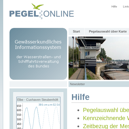
Hilfe
Link
Start
Pegelauswahl über Karte
Newsletter
Hilfe
Elbe - Cuxhaven Steubenhöft
Pegelauswahl übe
Kennzeichnende 
Zeitbezug der Me