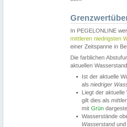
Grenzwertüber
In PEGELONLINE werde
mittleren niedrigsten
einer Zeitspanne in Be
Die farblichen Abstuf
aktuellen Wasserstand
Ist der aktuelle 
als
niedriger Was
Liegt der aktue
gilt dies als
mittle
mit
Grün
dargestel
Wasserstände obe
Wasserstand
und