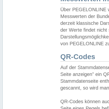
Über PEGELONLINE wer
Messwerten der Bundes
derzeit klassische Da
der Werte findet nicht 
Darstellungsmöglichkei
von PEGELONLINE zu 
QR-Codes
Auf der Stammdatensei
Seite anzeigen" ein Q
Stammdatenseite enthä
gescannt, so wird man
QR-Codes können auc
Seite eines Pegels be