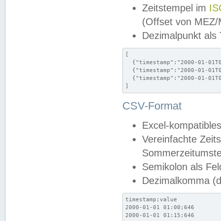
Zeitstempel im
IS
(Offset von MEZ
Dezimalpunkt als
[

  {"timestamp":"2000-01-01T0
  {"timestamp":"2000-01-01T0
  {"timestamp":"2000-01-01T0
]
CSV-Format
Excel-kompatibles
Vereinfachte Zeit
Sommerzeitumstel
Semikolon als Fel
Dezimalkomma (de
timestamp;value

2000-01-01 01:00;646

2000-01-01 01:15;646
