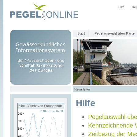
Hilfe
Link
Start
Pegelauswahl über Karte
Newsletter
Hilfe
Elbe - Cuxhaven Steubenhöft
Pegelauswahl übe
Kennzeichnende 
Zeitbezug der Me