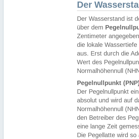
Der Wasserst
Der Wasserstand ist d
über dem
Pegelnullp
Zentimeter angegeben
die lokale Wassertie
aus. Erst durch die A
Wert des Pegelnullpun
Normalhöhennull (NHN
Pegelnullpunkt (PNP)
Der Pegelnullpunkt ei
absolut und wird auf
Normalhöhennull (NHN
den Betreiber des Pege
eine lange Zeit geme
Die Pegellatte wird s