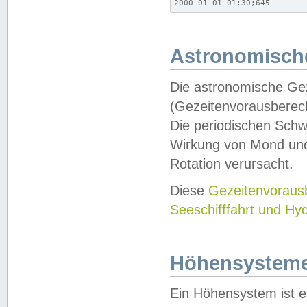
2000-01-01 01:30;645
Astronomische
Die astronomische Gez
(Gezeitenvorausberec
Die periodischen Schw
Wirkung von Mond und
Rotation verursacht.
Diese
Gezeitenvorau
Seeschifffahrt und Hy
Höhensystem
Ein Höhensystem ist e