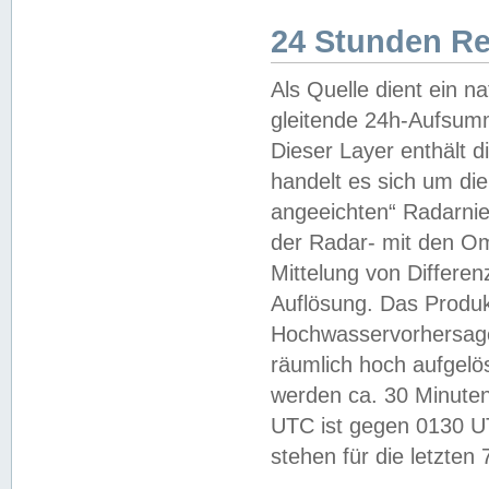
24 Stunden R
Als Quelle dient ein n
gleitende 24h-Aufsum
Dieser Layer enthält
handelt es sich um di
angeeichten“ Radarnie
der Radar- mit den O
Mittelung von Differe
Auflösung. Das Produk
Hochwasservorhersagez
räumlich hoch aufgelö
werden ca. 30 Minuten
UTC ist gegen 0130 UTC
stehen für die letzten