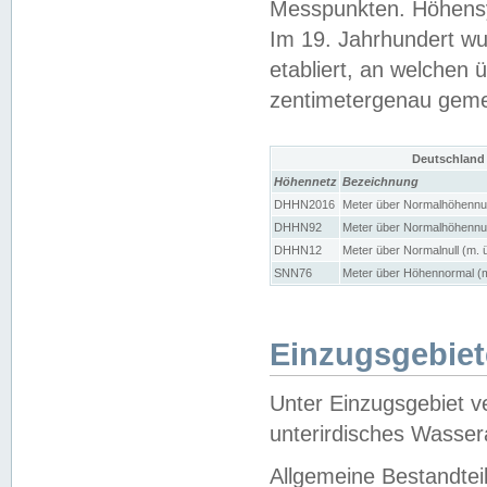
Messpunkten. Höhensy
Im 19. Jahrhundert wu
etabliert, an welchen 
zentimetergenau gem
Deutschland
Höhennetz
Bezeichnung
DHHN2016
Meter über Normalhöhennul
DHHN92
Meter über Normalhöhennul
DHHN12
Meter über Normalnull (m. 
SNN76
Meter über Höhennormal (m
Einzugsgebiet
Unter Einzugsgebiet v
unterirdisches Wasser
Allgemeine Bestandtei