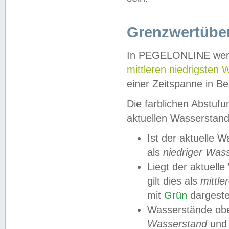
Grenzwertüber
In PEGELONLINE werde
mittleren niedrigsten
einer Zeitspanne in Be
Die farblichen Abstuf
aktuellen Wasserstand
Ist der aktuelle 
als
niedriger Was
Liegt der aktue
gilt dies als
mittle
mit
Grün
dargestel
Wasserstände obe
Wasserstand
und