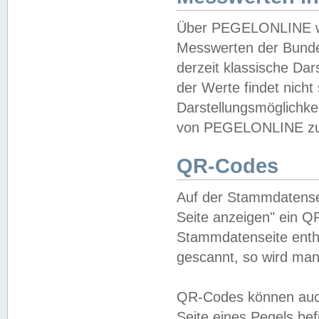
Über PEGELONLINE wer
Messwerten der Bundes
derzeit klassische Da
der Werte findet nicht 
Darstellungsmöglichkei
von PEGELONLINE zu 
QR-Codes
Auf der Stammdatensei
Seite anzeigen" ein Q
Stammdatenseite enthä
gescannt, so wird man
QR-Codes können auc
Seite eines Pegels be