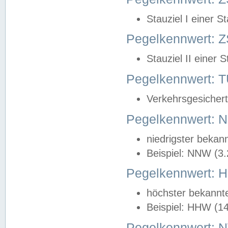
Stauziel I einer S
Pegelkennwert: Z
Stauziel II einer 
Pegelkennwert:
Verkehrsgesichert
Pegelkennwert:
niedrigster bekan
Beispiel: NNW (3
Pegelkennwert:
höchster bekannt
Beispiel: HHW (1
Pegelkennwert: 