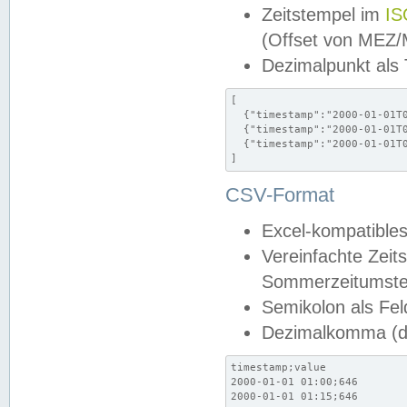
Zeitstempel im
IS
(Offset von MEZ
Dezimalpunkt als
[

  {"timestamp":"2000-01-01T0
  {"timestamp":"2000-01-01T0
  {"timestamp":"2000-01-01T0
]
CSV-Format
Excel-kompatibles
Vereinfachte Zeit
Sommerzeitumstel
Semikolon als Fel
Dezimalkomma (de
timestamp;value

2000-01-01 01:00;646

2000-01-01 01:15;646
