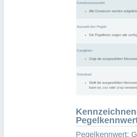
Gewässerauswahl
Alle Gewässer werden aufgelist
Auswahl des Pegels
Die Pegellisten zeigen alle ver
Ganglinien
Zeigt die ausgewählten Messwer
Download
Stellt die ausgewählten Messwer
kann txt, csv oder zrxp verwen
Kennzeichnen
Pegelkennwer
Pegelkennwert: 