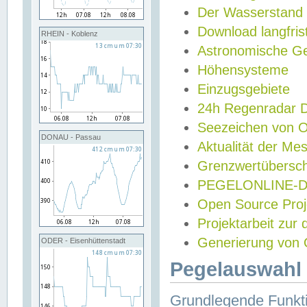
Der Wasserstand
Download langfris
RHEIN - Koblenz
Astronomische Gez
Höhensysteme
Einzugsgebiete
24h Regenradar
Seezeichen von 
DONAU - Passau
Aktualität der Me
Grenzwertübersch
PEGELONLINE-Di
Open Source Projek
Projektarbeit zur
Generierung von 
ODER - Eisenhüttenstadt
Pegelauswahl 
Grundlegende Funkti