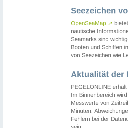
Seezeichen v
OpenSeaMap
↗
biete
nautische Information
Seamarks sind wichtig
Booten und Schiffen i
von Seezeichen wie Le
Aktualität der
PEGELONLINE erhält u
Im Binnenbereich wird 
Messwerte von Zeitreih
Minuten. Abweichungen
Fehlern bei der Daten
sein.