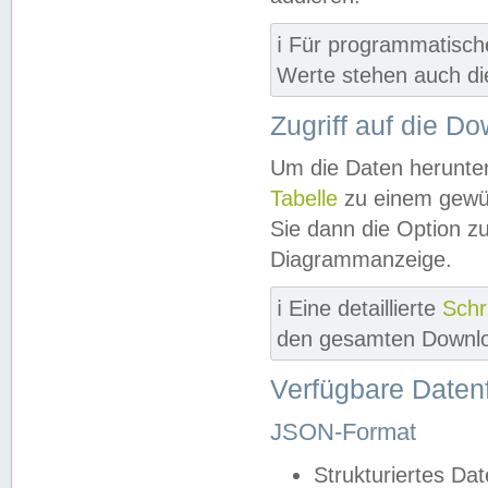
ℹ️ Für programmatisch
Werte stehen auch d
Zugriff auf die D
Um die Daten herunter
Tabelle
zu einem gewün
Sie dann die Option z
Diagrammanzeige.
ℹ️ Eine detaillierte
Schr
den gesamten Downlo
Verfügbare Daten
JSON-Format
Strukturiertes Da