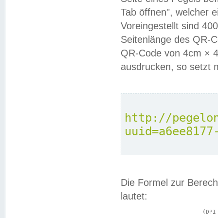
Tab öffnen", welcher 
Voreingestellt sind 4
Seitenlänge des QR-C
QR-Code von 4cm × 4c
ausdrucken, so setzt 
http://pegelo
uuid=a6ee8177
Die Formel zur Berech
lautet:
			(DPI × Druckkantenlänge in cm) ÷ 2,54 = Kantenlänge in Pixel
