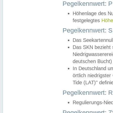
Pegelkennwert: 
Höhenlage des Nul
festgelegtes
Höhe
Pegelkennwert: 
Das Seekartennull
Das SKN bezieht s
Niedrigwassererei
deutschen Bucht) 
In Deutschland un
örtlich niedrigst
Tide (LAT)" definie
Pegelkennwert:
Regulierungs-Nie
Pegelkennwert: Z