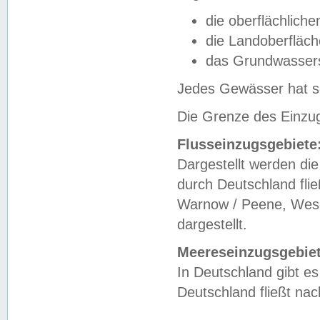
die oberflächlich
die Landoberfläc
das Grundwasser
Jedes Gewässer hat se
Die Grenze des Einzug
Flusseinzugsgebiete
Dargestellt werden die
durch Deutschland fli
Warnow / Peene, Weser
dargestellt.
Meereseinzugsgebiet
In Deutschland gibt 
Deutschland fließt n