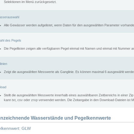
Selektionen im Menü zurückgesetzt.
sserauswahl
Alle Gewässer werden aufgelistet, wenn Daten für den ausgewählten Parameter vorhande
ahl des Pegels
Die Pegellisten zeigen alle verfügbaren Pegel einmal mit Namen und einmal mit Nummer a
inien
Zeigt die ausgewählten Messwerte als Ganglinie. Es können maximal 6 ausgewählt werde
load
Stellt die ausgewählten Messwerte innerhalb eines auswählbaren Zeitbereichs in einer Zi
kann txt, csv oder zrxp verwendet werden. Die Zeitangabe in den Download-Dateien ist 
nzeichnende Wasserstände und Pegelkennwerte
lkennwert: GLW