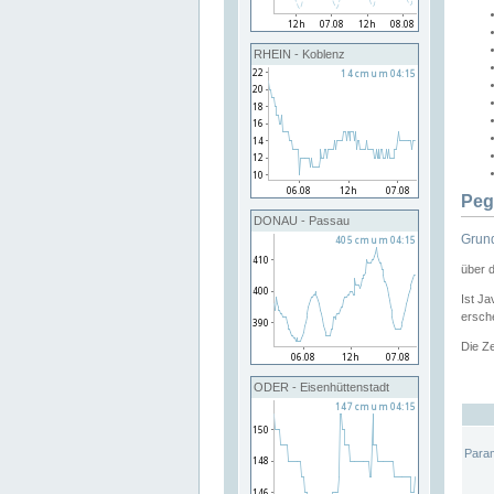
RHEIN - Koblenz
Peg
DONAU - Passau
Grund
über 
Ist Ja
ersche
Die Ze
ODER - Eisenhüttenstadt
Para