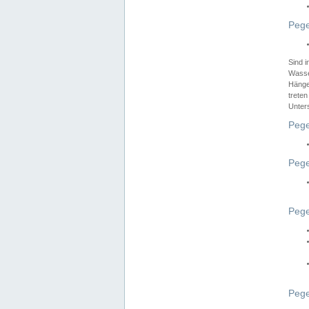
Pege
Sind 
Wasser
Hänge
treten
Unter
Pege
Pege
Pege
Pege