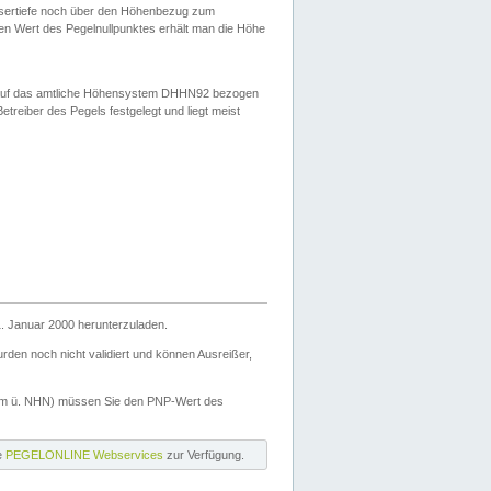
ssertiefe noch über den Höhenbezug zum
en Wert des Pegelnullpunktes erhält man die Höhe
d auf das amtliche Höhensystem DHHN92 bezogen
reiber des Pegels festgelegt und liegt meist
. Januar 2000 herunterzuladen.
den noch nicht validiert und können Ausreißer,
(m ü. NHN) müssen Sie den PNP-Wert des
ie
PEGELONLINE Webservices
zur Verfügung.