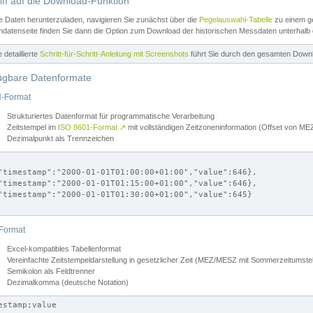
iff auf die Download-Funktion
e Daten herunterzuladen, navigieren Sie zunächst über die
Pegelauswahl-Tabelle
zu einem ge
datenseite finden Sie dann die Option zum Download der historischen Messdaten unterhalb
ne detaillierte
Schritt-für-Schritt-Anleitung mit Screenshots
führt Sie durch den gesamten Down
ügbare Datenformate
-Format
Strukturiertes Datenformat für programmatische Verarbeitung
Zeitstempel im
ISO 8601-Format
↗
mit vollständigen Zeitzoneninformation (Offset von 
Dezimalpunkt als Trennzeichen
"timestamp":"2000-01-01T01:00:00+01:00","value":646},

"timestamp":"2000-01-01T01:15:00+01:00","value":646},

"timestamp":"2000-01-01T01:30:00+01:00","value":645}

Format
Excel-kompatibles Tabellenformat
Vereinfachte Zeitstempeldarstellung in gesetzlicher Zeit (MEZ/MESZ mit Sommerzeitumstel
Semikolon als Feldtrenner
Dezimalkomma (deutsche Notation)
estamp;value
