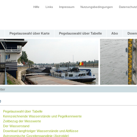
Hilfe
Links
Impressum
Nutzungsbedingungen
Datenschutz
Pegelauswahl über Karte
Pegelauswahl über Tabelle
Abo
Down
tter
e
Pegelauswahl über Tabelle
Kennzeichnende Wasserstände und Pegelkennwerte
Zeitbezug der Messwerte
Der Wasserstand
Download langfristiger Wasserstände und Abflüsse
Astronomische Gezeitenganglinie (Astrotide)