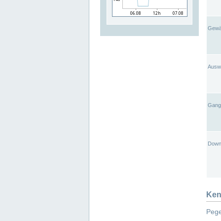
Gewä
Ausw
Gangl
Down
Ken
Pege