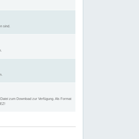
n sind.
n.
n.
p Datei zum Download zur Verfügung. Als Format
MEZ!