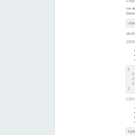
Zugr
Um di
Stamm
ℹ️ Ei
Verf
JSON
[

  {
  {
  {
]
CSV-
tim