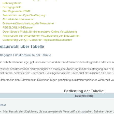
Höhensysteme
Einzugsgebiete
24h Regenradar DWD
Seezeichen von OpenSeaMap.org
Aktualität der Messwerte
Grenzwertüberschreitung der Messwerte
PEGELONLINE-Dienste
Open Source Projekt für die interaktive Online Visualisierung
Projektarbeit zur dynamischen Visualisierung von Messwerten
Generierung von QR-Codes für Pegelstammdatenseiten
elauswahl über Tabelle
legende Funktionsweise der Tabelle
die Tabelle können Pegel gefunden werden und deren Messwerte heruntergeladen oder visuali
vascript deaktiviert oder nicht verfügbar so muss jede Änderung mit der Bestätigung des "Filt
int nur bei deaktiviertem Javascript. Bei eingeschaltetem Javascript aktualisieren sich alle 
itstempel in den Dateien beim Download liegen ganzjährig in mitteleuropäischer Winterzeit vo
Bedienung der Tabelle:
Beschreibung
meter
Hier besteht die Möglichkeit, die auszuwertende Messgröße einzustellen. Bei einer Ände