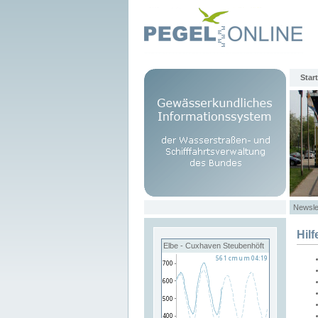
Start
Newsle
Hilf
Elbe - Cuxhaven Steubenhöft