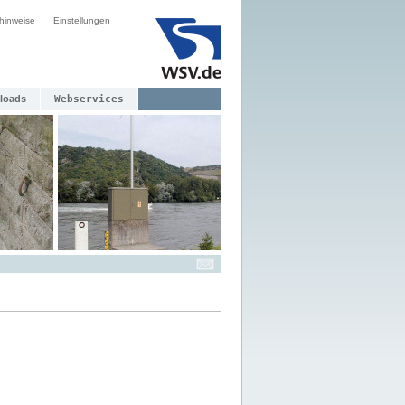
hinweise
Einstellungen
loads
Webservices