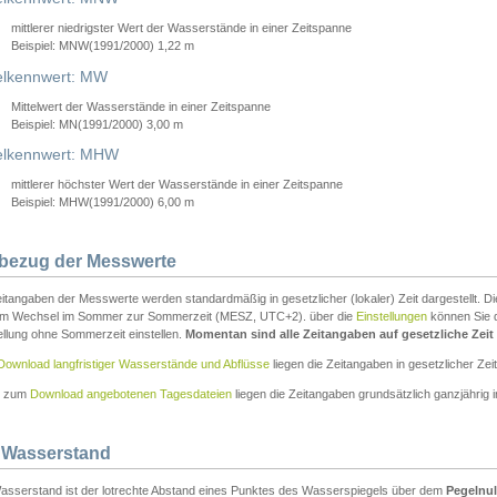
mittlerer niedrigster Wert der Wasserstände in einer Zeitspanne
Beispiel: MNW(1991/2000) 1,22 m
lkennwert: MW
Mittelwert der Wasserstände in einer Zeitspanne
Beispiel: MN(1991/2000) 3,00 m
elkennwert: MHW
mittlerer höchster Wert der Wasserstände in einer Zeitspanne
Beispiel: MHW(1991/2000) 6,00 m
tbezug der Messwerte
itangaben der Messwerte werden standardmäßig in gesetzlicher (lokaler) Zeit dargestellt. D
em Wechsel im Sommer zur Sommerzeit (MESZ, UTC+2). über die
Einstellungen
können Sie d
ellung ohne Sommerzeit einstellen.
Momentan sind alle Zeitangaben auf gesetzliche Zeit e
Download langfristiger Wasserstände und Abflüsse
liegen die Zeitangaben in gesetzlicher Zeit
n zum
Download angebotenen Tagesdateien
liegen die Zeitangaben grundsätzlich ganzjährig in
 Wasserstand
asserstand ist der lotrechte Abstand eines Punktes des Wasserspiegels über dem
Pegelnul