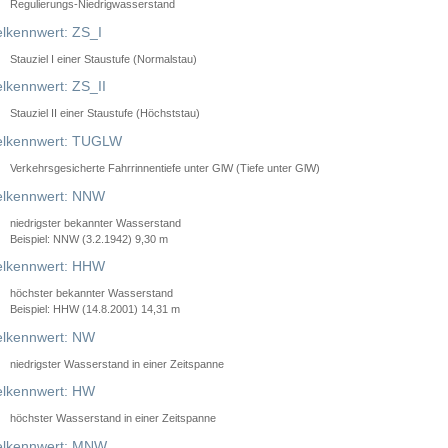
Regulierungs-Niedrigwasserstand
lkennwert: ZS_I
Stauziel I einer Staustufe (Normalstau)
lkennwert: ZS_II
Stauziel II einer Staustufe (Höchststau)
elkennwert: TUGLW
Verkehrsgesicherte Fahrrinnentiefe unter GlW (Tiefe unter GlW)
lkennwert: NNW
niedrigster bekannter Wasserstand
Beispiel: NNW (3.2.1942) 9,30 m
lkennwert: HHW
höchster bekannter Wasserstand
Beispiel: HHW (14.8.2001) 14,31 m
lkennwert: NW
niedrigster Wasserstand in einer Zeitspanne
lkennwert: HW
höchster Wasserstand in einer Zeitspanne
elkennwert: MNW