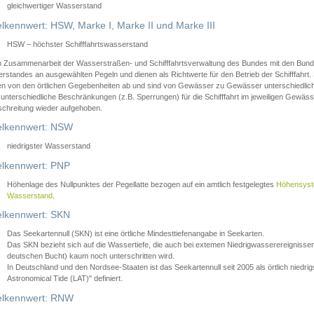
gleichwertiger Wasserstand
lkennwert: HSW, Marke I, Marke II und Marke III
HSW – höchster Schifffahrtswasserstand
in Zusammenarbeit der Wasserstraßen- und Schifffahrtsverwaltung des Bundes mit den Bund
standes an ausgewählten Pegeln und dienen als Richtwerte für den Betrieb der Schifffahrt. 
n von den örtlichen Gegebenheiten ab und sind von Gewässer zu Gewässer unterschiedlich
 unterschiedliche Beschränkungen (z.B. Sperrungen) für die Schifffahrt im jeweiligen Gewäss
schreitung wieder aufgehoben.
lkennwert: NSW
niedrigster Wasserstand
lkennwert: PNP
Höhenlage des Nullpunktes der Pegellatte bezogen auf ein amtlich festgelegtes
Höhensys
Wasserstand
.
lkennwert: SKN
Das Seekartennull (SKN) ist eine örtliche Mindesttiefenangabe in Seekarten.
Das SKN bezieht sich auf die Wassertiefe, die auch bei extemen Niedrigwasserereignissen
deutschen Bucht) kaum noch unterschritten wird.
In Deutschland und den Nordsee-Staaten ist das Seekartennull seit 2005 als örtlich nie
Astronomical Tide (LAT)" definiert.
lkennwert: RNW