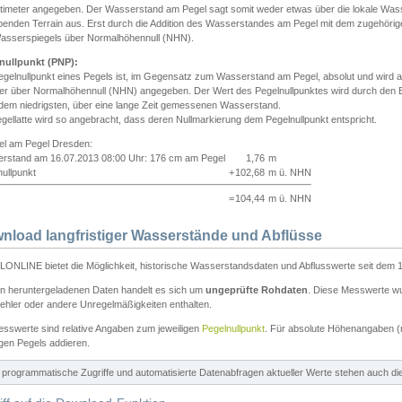
ntimeter angegeben. Der Wasserstand am Pegel sagt somit weder etwas über die lokale Wa
enden Terrain aus. Erst durch die Addition des Wasserstandes am Pegel mit dem zugehörig
asserspiegels über Normalhöhennull (NHN).
nullpunkt (PNP):
egelnullpunkt eines Pegels ist, im Gegensatz zum Wasserstand am Pegel, absolut und wir
ter über Normalhöhennull (NHN) angegeben. Der Wert des Pegelnullpunktes wird durch den Bet
 dem niedrigsten, über eine lange Zeit gemessenen Wasserstand.
gellatte wird so angebracht, dass deren Nullmarkierung dem Pegelnullpunkt entspricht.
iel am Pegel Dresden:
rstand am 16.07.2013 08:00 Uhr: 176 cm am Pegel
1,76
m
ullpunkt
+
102,68
m ü. NHN
=
104,44
m ü. NHN
nload langfristiger Wasserstände und Abflüsse
ONLINE bietet die Möglichkeit, historische Wasserstandsdaten und Abflusswerte seit dem 1
en heruntergeladenen Daten handelt es sich um
ungeprüfte Rohdaten
. Diese Messwerte wur
ehler oder andere Unregelmäßigkeiten enthalten.
esswerte sind relative Angaben zum jeweiligen
Pegelnullpunkt
. Für absolute Höhenangaben 
igen Pegels addieren.
ür programmatische Zugriffe und automatisierte Datenabfragen aktueller Werte stehen auch d