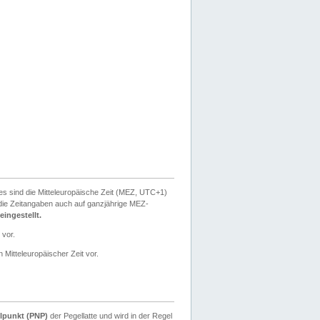
ies sind die Mitteleuropäische Zeit (MEZ, UTC+1)
ie Zeitangaben auch auf ganzjährige MEZ-
ingestellt.
 vor.
 Mitteleuropäischer Zeit vor.
lpunkt (PNP)
der Pegellatte und wird in der Regel