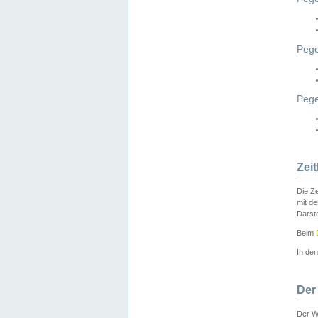
Pege
Peg
Zei
Die Ze
mit d
Darst
Beim
In de
Der
Der W