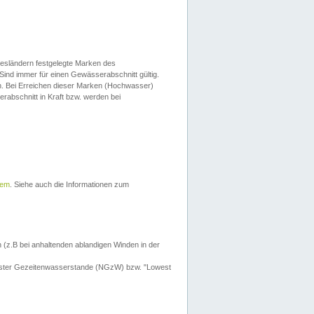
esländern festgelegte Marken des
Sind immer für einen Gewässerabschnitt gültig.
. Bei Erreichen dieser Marken (Hochwasser)
erabschnitt in Kraft bzw. werden bei
tem
. Siehe auch die Informationen zum
 (z.B bei anhaltenden ablandigen Winden in der
drigster Gezeitenwasserstande (NGzW) bzw. "Lowest