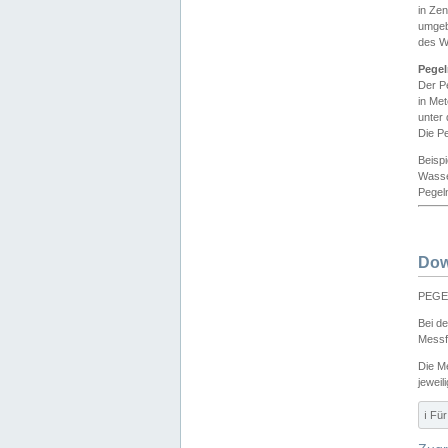
in Ze
umgeb
des W
Pegel
Der P
in Me
unter
Die Pe
Beisp
Wasse
Pegeln
Dow
PEGEL
Bei d
Messf
Die M
jeweil
ℹ️ F