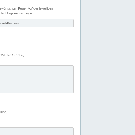
wünschten Pegel. Auf der jeweiligen
 der Diagrammanzeige.
load-Prozess.
MEZ/MESZ zu UTC)
lung)