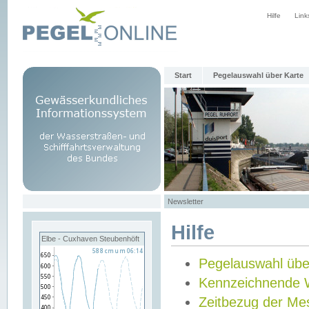
Hilfe
Link
Start
Pegelauswahl über Karte
Newsletter
Hilfe
Elbe - Cuxhaven Steubenhöft
Pegelauswahl übe
Kennzeichnende 
Zeitbezug der Me