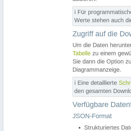
ℹ️ Für programmatisch
Werte stehen auch d
Zugriff auf die D
Um die Daten herunter
Tabelle
zu einem gewün
Sie dann die Option z
Diagrammanzeige.
ℹ️ Eine detaillierte
Schr
den gesamten Downlo
Verfügbare Daten
JSON-Format
Strukturiertes Da