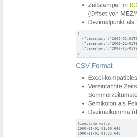
Zeitstempel im
IS
(Offset von MEZ
Dezimalpunkt als
[

  {"timestamp":"2000-01-01T0
  {"timestamp":"2000-01-01T0
  {"timestamp":"2000-01-01T0
]
CSV-Format
Excel-kompatibles
Vereinfachte Zeit
Sommerzeitumstel
Semikolon als Fel
Dezimalkomma (de
timestamp;value

2000-01-01 01:00;646

2000-01-01 01:15;646
