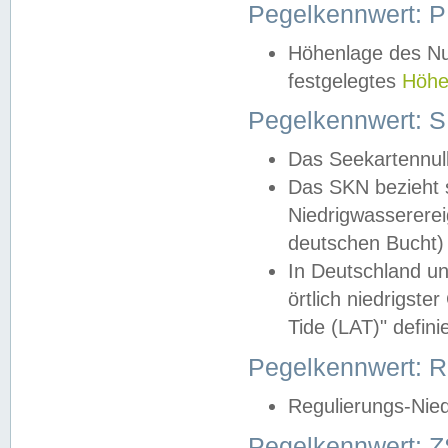
Pegelkennwert: 
Höhenlage des Nul
festgelegtes
Höhe
Pegelkennwert: 
Das Seekartennull
Das SKN bezieht s
Niedrigwassererei
deutschen Bucht) 
In Deutschland un
örtlich niedrigst
Tide (LAT)" definie
Pegelkennwert:
Regulierungs-Nie
Pegelkennwert: Z