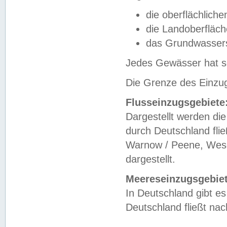
die oberflächlich
die Landoberfläc
das Grundwasser
Jedes Gewässer hat se
Die Grenze des Einzug
Flusseinzugsgebiete
Dargestellt werden die
durch Deutschland fli
Warnow / Peene, Weser
dargestellt.
Meereseinzugsgebiet
In Deutschland gibt 
Deutschland fließt n