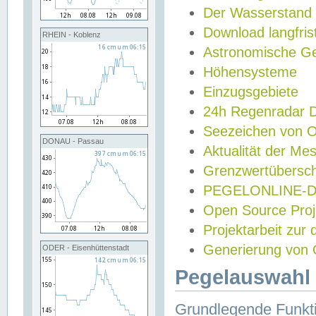
Der Wasserstand
Download langfris
RHEIN - Koblenz
Astronomische Gez
Höhensysteme
Einzugsgebiete
24h Regenradar
Seezeichen von 
DONAU - Passau
Aktualität der Me
Grenzwertübersch
PEGELONLINE-Di
Open Source Projek
Projektarbeit zur
Generierung von 
ODER - Eisenhüttenstadt
Pegelauswahl 
Grundlegende Funkti