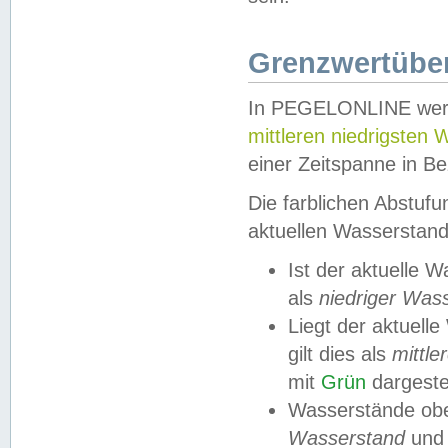
Grenzwertüber
In PEGELONLINE werde
mittleren niedrigsten
einer Zeitspanne in Be
Die farblichen Abstuf
aktuellen Wasserstand
Ist der aktuelle 
als
niedriger Was
Liegt der aktue
gilt dies als
mittle
mit
Grün
dargestel
Wasserstände obe
Wasserstand
und