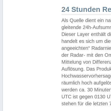
24 Stunden R
Als Quelle dient ein n
gleitende 24h-Aufsum
Dieser Layer enthält
handelt es sich um di
angeeichten“ Radarnie
der Radar- mit den O
Mittelung von Differe
Auflösung. Das Produk
Hochwasservorhersagez
räumlich hoch aufgelö
werden ca. 30 Minuten
UTC ist gegen 0130 UTC
stehen für die letzten