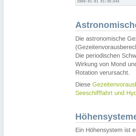
2000-01-01 01:30;645
Astronomische
Die astronomische Gez
(Gezeitenvorausberec
Die periodischen Schw
Wirkung von Mond und
Rotation verursacht.
Diese
Gezeitenvorau
Seeschifffahrt und Hy
Höhensystem
Ein Höhensystem ist e