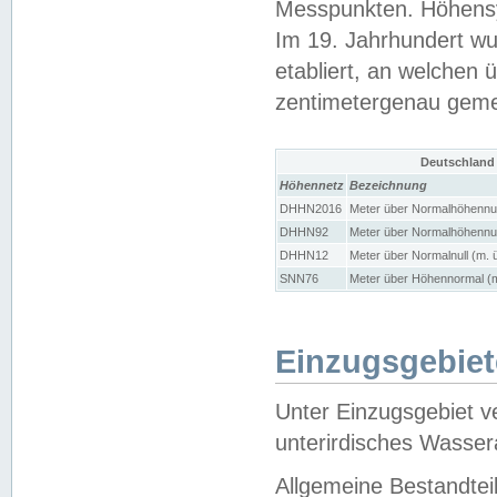
Messpunkten. Höhensy
Im 19. Jahrhundert wu
etabliert, an welchen 
zentimetergenau gem
Deutschland
Höhennetz
Bezeichnung
DHHN2016
Meter über Normalhöhennul
DHHN92
Meter über Normalhöhennul
DHHN12
Meter über Normalnull (m. 
SNN76
Meter über Höhennormal (m
Einzugsgebiet
Unter Einzugsgebiet v
unterirdisches Wasser
Allgemeine Bestandtei