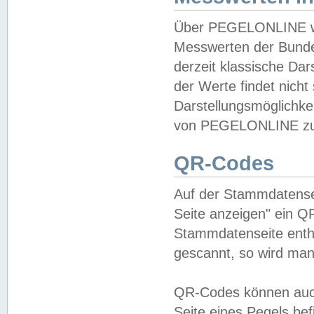
Über PEGELONLINE wer
Messwerten der Bundes
derzeit klassische Da
der Werte findet nicht 
Darstellungsmöglichkei
von PEGELONLINE zu 
QR-Codes
Auf der Stammdatensei
Seite anzeigen" ein Q
Stammdatenseite enthä
gescannt, so wird man
QR-Codes können auc
Seite eines Pegels be