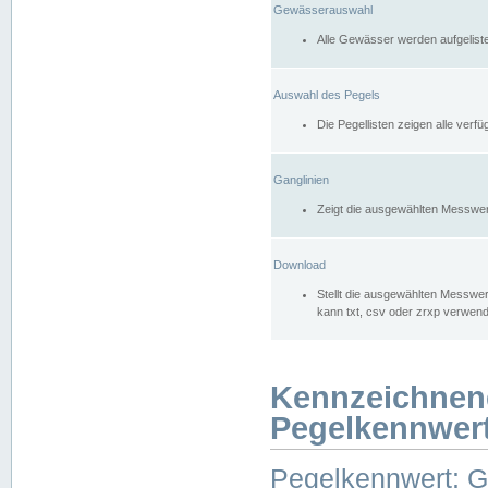
Gewässerauswahl
Alle Gewässer werden aufgelist
Auswahl des Pegels
Die Pegellisten zeigen alle ver
Ganglinien
Zeigt die ausgewählten Messwer
Download
Stellt die ausgewählten Messwer
kann txt, csv oder zrxp verwen
Kennzeichnen
Pegelkennwer
Pegelkennwert: 