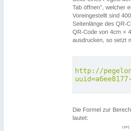
Tab öffnen", welcher 
Voreingestellt sind 4
Seitenlänge des QR-C
QR-Code von 4cm × 4c
ausdrucken, so setzt 
http://pegelo
uuid=a6ee8177
Die Formel zur Berech
lautet:
			(DPI × Druckkantenlänge in cm) ÷ 2,54 = Kantenlänge in Pixel
