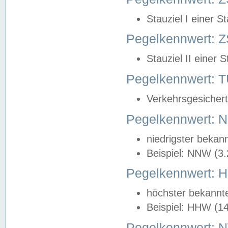
Stauziel I einer S
Pegelkennwert: Z
Stauziel II einer 
Pegelkennwert:
Verkehrsgesichert
Pegelkennwert:
niedrigster bekan
Beispiel: NNW (3
Pegelkennwert:
höchster bekannt
Beispiel: HHW (1
Pegelkennwert: 