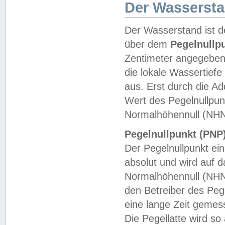
Der Wasserst
Der Wasserstand ist d
über dem
Pegelnullp
Zentimeter angegeben
die lokale Wassertie
aus. Erst durch die A
Wert des Pegelnullpun
Normalhöhennull (NHN
Pegelnullpunkt (PNP)
Der Pegelnullpunkt ei
absolut und wird auf
Normalhöhennull (NHN
den Betreiber des Pege
eine lange Zeit geme
Die Pegellatte wird s