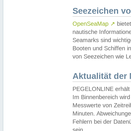
Seezeichen v
OpenSeaMap
↗
biete
nautische Information
Seamarks sind wichtig
Booten und Schiffen i
von Seezeichen wie Le
Aktualität der
PEGELONLINE erhält u
Im Binnenbereich wird 
Messwerte von Zeitreih
Minuten. Abweichungen
Fehlern bei der Daten
sein.