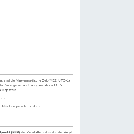
ies sind die Mitteleuropäische Zeit (MEZ, UTC+1)
ie Zeitangaben auch auf ganzjährige MEZ-
ingestellt.
 vor.
 Mitteleuropäischer Zeit vor.
lpunkt (PNP)
der Pegellatte und wird in der Regel