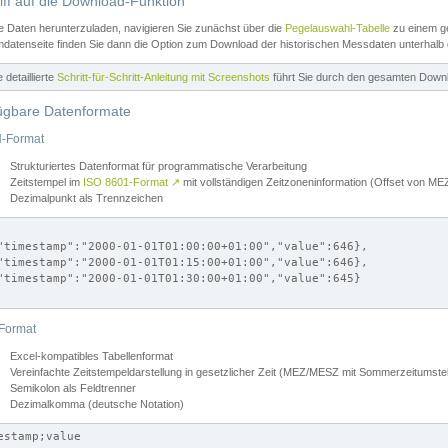
iff auf die Download-Funktion
e Daten herunterzuladen, navigieren Sie zunächst über die
Pegelauswahl-Tabelle
zu einem ge
datenseite finden Sie dann die Option zum Download der historischen Messdaten unterhalb
ne detaillierte
Schritt-für-Schritt-Anleitung mit Screenshots
führt Sie durch den gesamten Down
ügbare Datenformate
-Format
Strukturiertes Datenformat für programmatische Verarbeitung
Zeitstempel im
ISO 8601-Format
↗
mit vollständigen Zeitzoneninformation (Offset von 
Dezimalpunkt als Trennzeichen
"timestamp":"2000-01-01T01:00:00+01:00","value":646},

"timestamp":"2000-01-01T01:15:00+01:00","value":646},

"timestamp":"2000-01-01T01:30:00+01:00","value":645}

Format
Excel-kompatibles Tabellenformat
Vereinfachte Zeitstempeldarstellung in gesetzlicher Zeit (MEZ/MESZ mit Sommerzeitumstel
Semikolon als Feldtrenner
Dezimalkomma (deutsche Notation)
estamp;value
