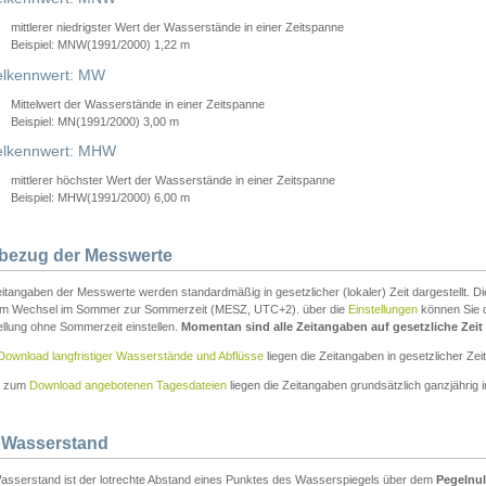
mittlerer niedrigster Wert der Wasserstände in einer Zeitspanne
Beispiel: MNW(1991/2000) 1,22 m
lkennwert: MW
Mittelwert der Wasserstände in einer Zeitspanne
Beispiel: MN(1991/2000) 3,00 m
elkennwert: MHW
mittlerer höchster Wert der Wasserstände in einer Zeitspanne
Beispiel: MHW(1991/2000) 6,00 m
tbezug der Messwerte
itangaben der Messwerte werden standardmäßig in gesetzlicher (lokaler) Zeit dargestellt. D
em Wechsel im Sommer zur Sommerzeit (MESZ, UTC+2). über die
Einstellungen
können Sie d
ellung ohne Sommerzeit einstellen.
Momentan sind alle Zeitangaben auf gesetzliche Zeit e
Download langfristiger Wasserstände und Abflüsse
liegen die Zeitangaben in gesetzlicher Zeit
n zum
Download angebotenen Tagesdateien
liegen die Zeitangaben grundsätzlich ganzjährig in
 Wasserstand
asserstand ist der lotrechte Abstand eines Punktes des Wasserspiegels über dem
Pegelnul