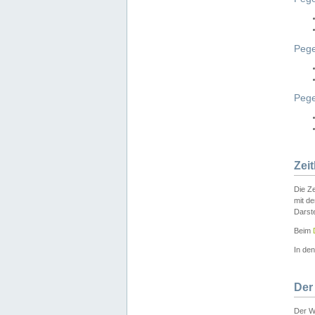
Pege
Peg
Zei
Die Ze
mit d
Darst
Beim
In de
Der
Der W