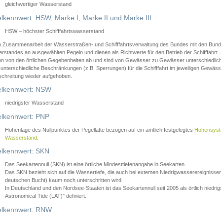
gleichwertiger Wasserstand
lkennwert: HSW, Marke I, Marke II und Marke III
HSW – höchster Schifffahrtswasserstand
in Zusammenarbeit der Wasserstraßen- und Schifffahrtsverwaltung des Bundes mit den Bund
standes an ausgewählten Pegeln und dienen als Richtwerte für den Betrieb der Schifffahrt. 
n von den örtlichen Gegebenheiten ab und sind von Gewässer zu Gewässer unterschiedlich
 unterschiedliche Beschränkungen (z.B. Sperrungen) für die Schifffahrt im jeweiligen Gewäss
schreitung wieder aufgehoben.
lkennwert: NSW
niedrigster Wasserstand
lkennwert: PNP
Höhenlage des Nullpunktes der Pegellatte bezogen auf ein amtlich festgelegtes
Höhensys
Wasserstand
.
lkennwert: SKN
Das Seekartennull (SKN) ist eine örtliche Mindesttiefenangabe in Seekarten.
Das SKN bezieht sich auf die Wassertiefe, die auch bei extemen Niedrigwasserereignissen
deutschen Bucht) kaum noch unterschritten wird.
In Deutschland und den Nordsee-Staaten ist das Seekartennull seit 2005 als örtlich nie
Astronomical Tide (LAT)" definiert.
lkennwert: RNW