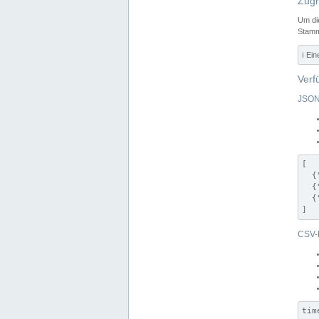
Zugr
Um di
Stamm
ℹ️ Ei
Verf
JSON
[

  {
  {
  {
]
CSV-
tim