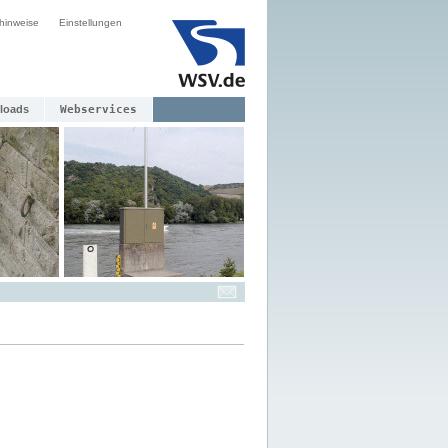
hinweise
Einstellungen
loads
Webservices