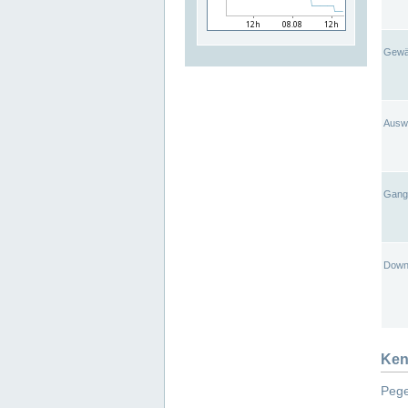
Gewä
Ausw
Gangl
Down
Ken
Pege