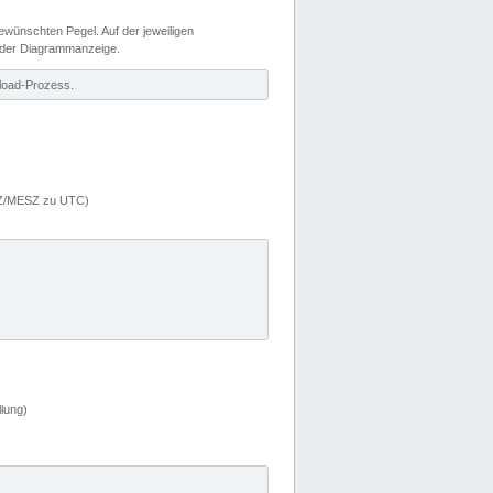
wünschten Pegel. Auf der jeweiligen
 der Diagrammanzeige.
load-Prozess.
MEZ/MESZ zu UTC)
lung)