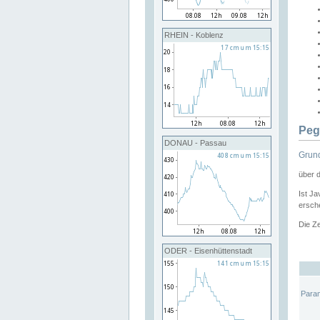
RHEIN - Koblenz
Peg
DONAU - Passau
Grund
über 
Ist Ja
ersche
Die Ze
ODER - Eisenhüttenstadt
Para