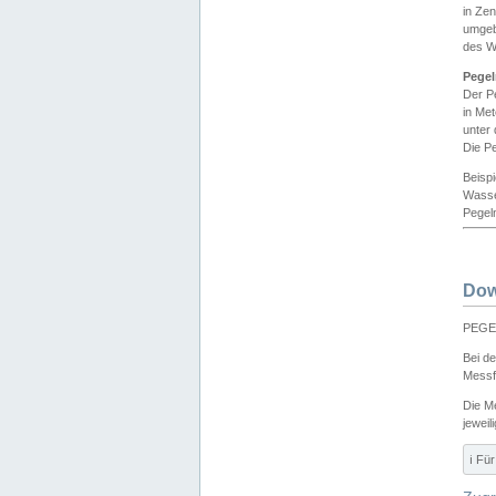
in Ze
umgeb
des W
Pegel
Der P
in Me
unter
Die Pe
Beisp
Wasse
Pegeln
Dow
PEGEL
Bei d
Messf
Die M
jeweil
ℹ️ F