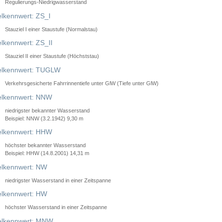
Regulierungs-Niedrigwasserstand
lkennwert: ZS_I
Stauziel I einer Staustufe (Normalstau)
lkennwert: ZS_II
Stauziel II einer Staustufe (Höchststau)
elkennwert: TUGLW
Verkehrsgesicherte Fahrrinnentiefe unter GlW (Tiefe unter GlW)
lkennwert: NNW
niedrigster bekannter Wasserstand
Beispiel: NNW (3.2.1942) 9,30 m
lkennwert: HHW
höchster bekannter Wasserstand
Beispiel: HHW (14.8.2001) 14,31 m
lkennwert: NW
niedrigster Wasserstand in einer Zeitspanne
lkennwert: HW
höchster Wasserstand in einer Zeitspanne
elkennwert: MNW