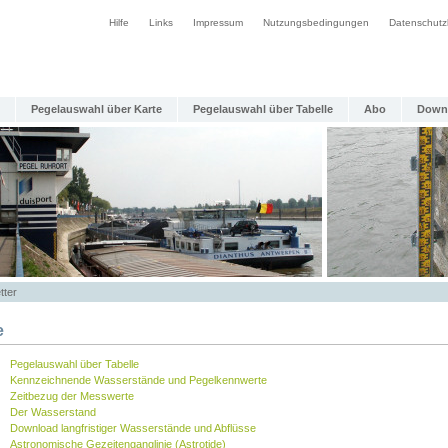
Hilfe
Links
Impressum
Nutzungsbedingungen
Datenschutz
Pegelauswahl über Karte
Pegelauswahl über Tabelle
Abo
Down
tter
e
Pegelauswahl über Tabelle
Kennzeichnende Wasserstände und Pegelkennwerte
Zeitbezug der Messwerte
Der Wasserstand
Download langfristiger Wasserstände und Abflüsse
Astronomische Gezeitenganglinie (Astrotide)