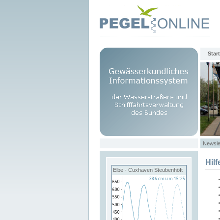
Start
Newsle
Hilf
Elbe - Cuxhaven Steubenhöft