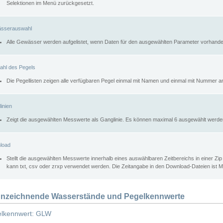
Selektionen im Menü zurückgesetzt.
sserauswahl
Alle Gewässer werden aufgelistet, wenn Daten für den ausgewählten Parameter vorhande
ahl des Pegels
Die Pegellisten zeigen alle verfügbaren Pegel einmal mit Namen und einmal mit Nummer a
inien
Zeigt die ausgewählten Messwerte als Ganglinie. Es können maximal 6 ausgewählt werde
load
Stellt die ausgewählten Messwerte innerhalb eines auswählbaren Zeitbereichs in einer Zi
kann txt, csv oder zrxp verwendet werden. Die Zeitangabe in den Download-Dateien ist 
nzeichnende Wasserstände und Pegelkennwerte
lkennwert: GLW