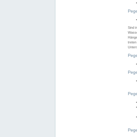
Pege
Sind 
Wasser
Hänge
treten
Unter
Pege
Pege
Pege
Pege