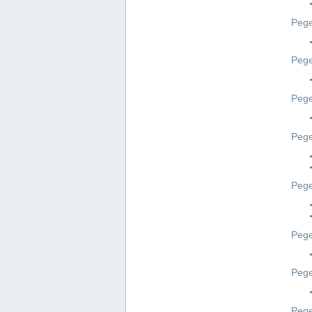
Pege
Pege
Peg
Pege
Pege
Pege
Pege
Peg