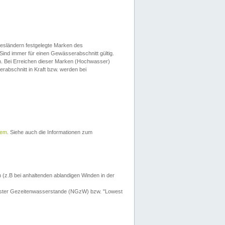
esländern festgelegte Marken des
Sind immer für einen Gewässerabschnitt gültig.
. Bei Erreichen dieser Marken (Hochwasser)
erabschnitt in Kraft bzw. werden bei
tem
. Siehe auch die Informationen zum
 (z.B bei anhaltenden ablandigen Winden in der
drigster Gezeitenwasserstande (NGzW) bzw. "Lowest