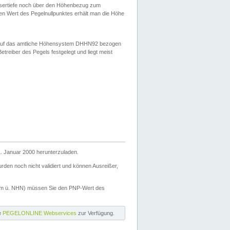
ssertiefe noch über den Höhenbezug zum
en Wert des Pegelnullpunktes erhält man die Höhe
d auf das amtliche Höhensystem DHHN92 bezogen
reiber des Pegels festgelegt und liegt meist
. Januar 2000 herunterzuladen.
den noch nicht validiert und können Ausreißer,
(m ü. NHN) müssen Sie den PNP-Wert des
ie
PEGELONLINE Webservices
zur Verfügung.