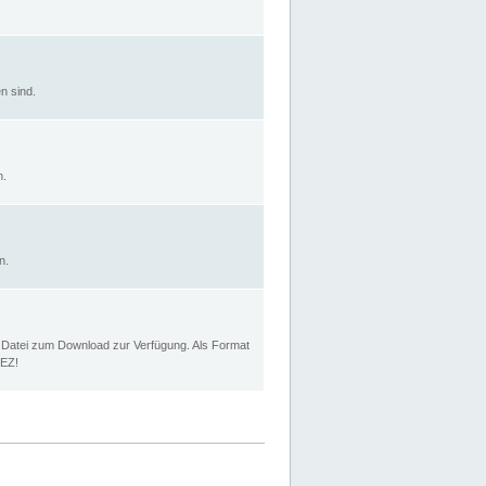
n sind.
n.
n.
p Datei zum Download zur Verfügung. Als Format
MEZ!