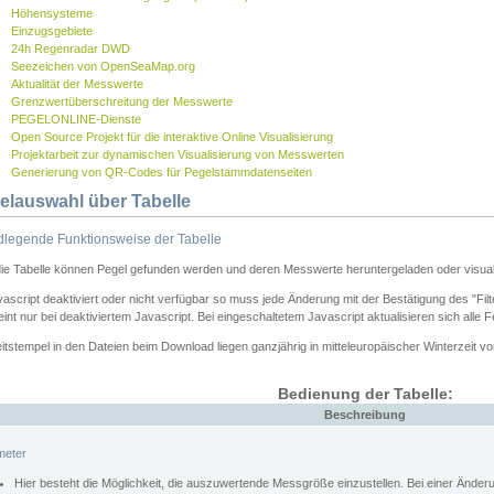
Höhensysteme
Einzugsgebiete
24h Regenradar DWD
Seezeichen von OpenSeaMap.org
Aktualität der Messwerte
Grenzwertüberschreitung der Messwerte
PEGELONLINE-Dienste
Open Source Projekt für die interaktive Online Visualisierung
Projektarbeit zur dynamischen Visualisierung von Messwerten
Generierung von QR-Codes für Pegelstammdatenseiten
elauswahl über Tabelle
legende Funktionsweise der Tabelle
die Tabelle können Pegel gefunden werden und deren Messwerte heruntergeladen oder visuali
vascript deaktiviert oder nicht verfügbar so muss jede Änderung mit der Bestätigung des "Filt
int nur bei deaktiviertem Javascript. Bei eingeschaltetem Javascript aktualisieren sich alle 
itstempel in den Dateien beim Download liegen ganzjährig in mitteleuropäischer Winterzeit vo
Bedienung der Tabelle:
Beschreibung
meter
Hier besteht die Möglichkeit, die auszuwertende Messgröße einzustellen. Bei einer Ände