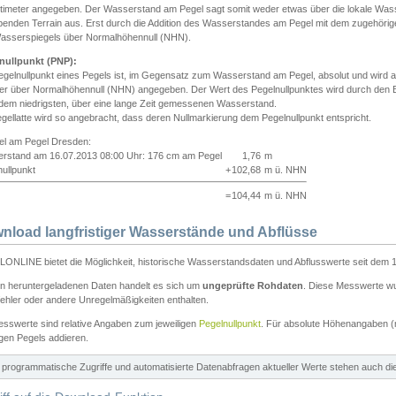
ntimeter angegeben. Der Wasserstand am Pegel sagt somit weder etwas über die lokale Wa
enden Terrain aus. Erst durch die Addition des Wasserstandes am Pegel mit dem zugehörig
asserspiegels über Normalhöhennull (NHN).
nullpunkt (PNP):
egelnullpunkt eines Pegels ist, im Gegensatz zum Wasserstand am Pegel, absolut und wir
ter über Normalhöhennull (NHN) angegeben. Der Wert des Pegelnullpunktes wird durch den Bet
 dem niedrigsten, über eine lange Zeit gemessenen Wasserstand.
gellatte wird so angebracht, dass deren Nullmarkierung dem Pegelnullpunkt entspricht.
iel am Pegel Dresden:
rstand am 16.07.2013 08:00 Uhr: 176 cm am Pegel
1,76
m
ullpunkt
+
102,68
m ü. NHN
=
104,44
m ü. NHN
nload langfristiger Wasserstände und Abflüsse
ONLINE bietet die Möglichkeit, historische Wasserstandsdaten und Abflusswerte seit dem 1
en heruntergeladenen Daten handelt es sich um
ungeprüfte Rohdaten
. Diese Messwerte wur
ehler oder andere Unregelmäßigkeiten enthalten.
esswerte sind relative Angaben zum jeweiligen
Pegelnullpunkt
. Für absolute Höhenangaben 
igen Pegels addieren.
ür programmatische Zugriffe und automatisierte Datenabfragen aktueller Werte stehen auch d