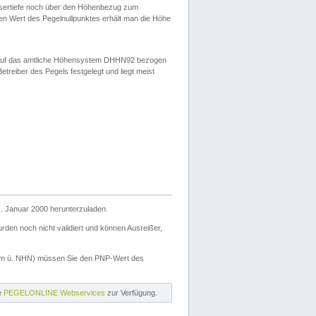
ssertiefe noch über den Höhenbezug zum
en Wert des Pegelnullpunktes erhält man die Höhe
d auf das amtliche Höhensystem DHHN92 bezogen
reiber des Pegels festgelegt und liegt meist
. Januar 2000 herunterzuladen.
den noch nicht validiert und können Ausreißer,
(m ü. NHN) müssen Sie den PNP-Wert des
ie
PEGELONLINE Webservices
zur Verfügung.