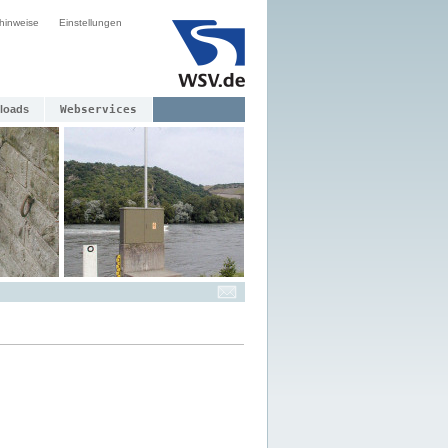
hinweise
Einstellungen
loads
Webservices