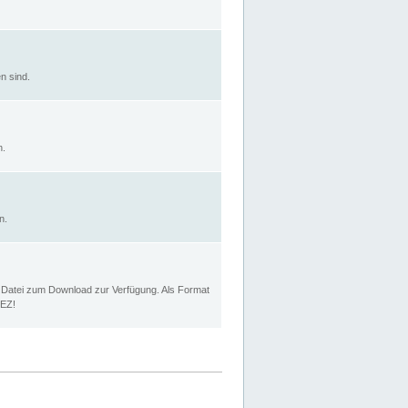
n sind.
n.
n.
p Datei zum Download zur Verfügung. Als Format
MEZ!