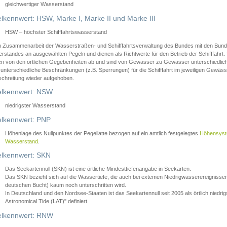
gleichwertiger Wasserstand
lkennwert: HSW, Marke I, Marke II und Marke III
HSW – höchster Schifffahrtswasserstand
in Zusammenarbeit der Wasserstraßen- und Schifffahrtsverwaltung des Bundes mit den Bund
standes an ausgewählten Pegeln und dienen als Richtwerte für den Betrieb der Schifffahrt. 
n von den örtlichen Gegebenheiten ab und sind von Gewässer zu Gewässer unterschiedlich
 unterschiedliche Beschränkungen (z.B. Sperrungen) für die Schifffahrt im jeweiligen Gewäss
schreitung wieder aufgehoben.
lkennwert: NSW
niedrigster Wasserstand
lkennwert: PNP
Höhenlage des Nullpunktes der Pegellatte bezogen auf ein amtlich festgelegtes
Höhensys
Wasserstand
.
lkennwert: SKN
Das Seekartennull (SKN) ist eine örtliche Mindesttiefenangabe in Seekarten.
Das SKN bezieht sich auf die Wassertiefe, die auch bei extemen Niedrigwasserereignissen
deutschen Bucht) kaum noch unterschritten wird.
In Deutschland und den Nordsee-Staaten ist das Seekartennull seit 2005 als örtlich nie
Astronomical Tide (LAT)" definiert.
lkennwert: RNW