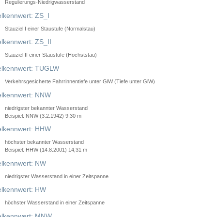
Regulierungs-Niedrigwasserstand
lkennwert: ZS_I
Stauziel I einer Staustufe (Normalstau)
lkennwert: ZS_II
Stauziel II einer Staustufe (Höchststau)
elkennwert: TUGLW
Verkehrsgesicherte Fahrrinnentiefe unter GlW (Tiefe unter GlW)
lkennwert: NNW
niedrigster bekannter Wasserstand
Beispiel: NNW (3.2.1942) 9,30 m
lkennwert: HHW
höchster bekannter Wasserstand
Beispiel: HHW (14.8.2001) 14,31 m
lkennwert: NW
niedrigster Wasserstand in einer Zeitspanne
lkennwert: HW
höchster Wasserstand in einer Zeitspanne
elkennwert: MNW