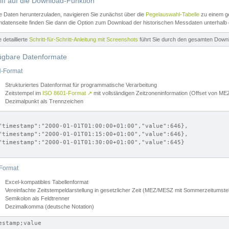
iff auf die Download-Funktion
e Daten herunterzuladen, navigieren Sie zunächst über die
Pegelauswahl-Tabelle
zu einem ge
datenseite finden Sie dann die Option zum Download der historischen Messdaten unterhalb
ne detaillierte
Schritt-für-Schritt-Anleitung mit Screenshots
führt Sie durch den gesamten Down
ügbare Datenformate
-Format
Strukturiertes Datenformat für programmatische Verarbeitung
Zeitstempel im
ISO 8601-Format
↗
mit vollständigen Zeitzoneninformation (Offset von 
Dezimalpunkt als Trennzeichen
"timestamp":"2000-01-01T01:00:00+01:00","value":646},

"timestamp":"2000-01-01T01:15:00+01:00","value":646},

"timestamp":"2000-01-01T01:30:00+01:00","value":645}

Format
Excel-kompatibles Tabellenformat
Vereinfachte Zeitstempeldarstellung in gesetzlicher Zeit (MEZ/MESZ mit Sommerzeitumstel
Semikolon als Feldtrenner
Dezimalkomma (deutsche Notation)
estamp;value
