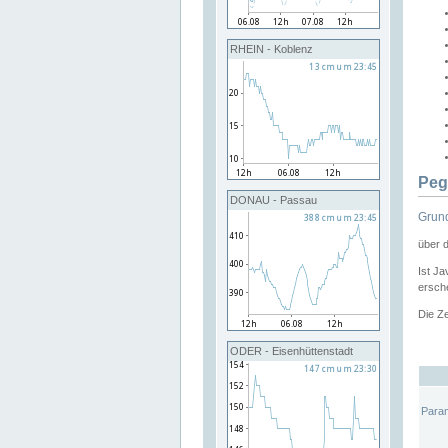
RHEIN - Koblenz
Peg
DONAU - Passau
Grund
über 
Ist Ja
ersche
Die Ze
ODER - Eisenhüttenstadt
Para