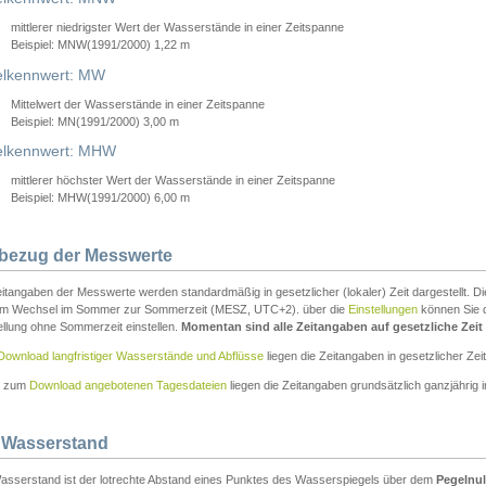
mittlerer niedrigster Wert der Wasserstände in einer Zeitspanne
Beispiel: MNW(1991/2000) 1,22 m
lkennwert: MW
Mittelwert der Wasserstände in einer Zeitspanne
Beispiel: MN(1991/2000) 3,00 m
elkennwert: MHW
mittlerer höchster Wert der Wasserstände in einer Zeitspanne
Beispiel: MHW(1991/2000) 6,00 m
tbezug der Messwerte
itangaben der Messwerte werden standardmäßig in gesetzlicher (lokaler) Zeit dargestellt. D
em Wechsel im Sommer zur Sommerzeit (MESZ, UTC+2). über die
Einstellungen
können Sie d
ellung ohne Sommerzeit einstellen.
Momentan sind alle Zeitangaben auf gesetzliche Zeit e
Download langfristiger Wasserstände und Abflüsse
liegen die Zeitangaben in gesetzlicher Zeit
n zum
Download angebotenen Tagesdateien
liegen die Zeitangaben grundsätzlich ganzjährig in
 Wasserstand
asserstand ist der lotrechte Abstand eines Punktes des Wasserspiegels über dem
Pegelnul