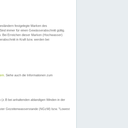
esländern festgelegte Marken des
Sind immer für einen Gewässerabschnitt gültig.
. Bei Erreichen dieser Marken (Hochwasser)
erabschnitt in Kraft bzw. werden bei
tem
. Siehe auch die Informationen zum
 (z.B bei anhaltenden ablandigen Winden in der
drigster Gezeitenwasserstande (NGzW) bzw. "Lowest