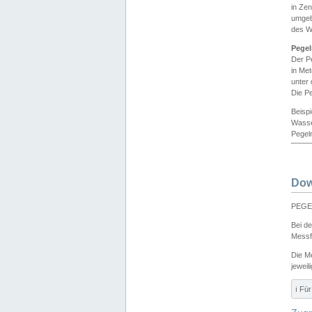
in Ze
umgeb
des W
Pegel
Der P
in Me
unter
Die Pe
Beisp
Wasse
Pegeln
Dow
PEGEL
Bei d
Messf
Die M
jeweil
ℹ️ F