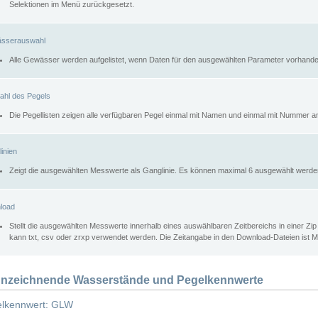
Selektionen im Menü zurückgesetzt.
sserauswahl
Alle Gewässer werden aufgelistet, wenn Daten für den ausgewählten Parameter vorhande
ahl des Pegels
Die Pegellisten zeigen alle verfügbaren Pegel einmal mit Namen und einmal mit Nummer a
inien
Zeigt die ausgewählten Messwerte als Ganglinie. Es können maximal 6 ausgewählt werde
load
Stellt die ausgewählten Messwerte innerhalb eines auswählbaren Zeitbereichs in einer Zi
kann txt, csv oder zrxp verwendet werden. Die Zeitangabe in den Download-Dateien ist 
nzeichnende Wasserstände und Pegelkennwerte
lkennwert: GLW