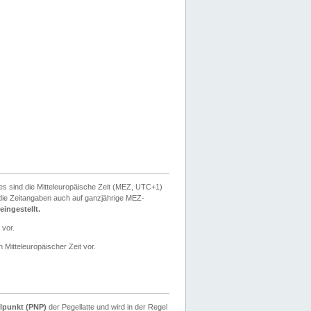
ies sind die Mitteleuropäische Zeit (MEZ, UTC+1)
ie Zeitangaben auch auf ganzjährige MEZ-
ingestellt.
 vor.
 Mitteleuropäischer Zeit vor.
lpunkt (PNP)
der Pegellatte und wird in der Regel