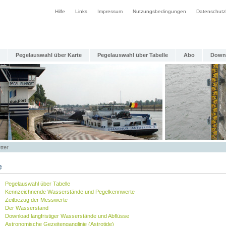
Hilfe
Links
Impressum
Nutzungsbedingungen
Datenschutz
Pegelauswahl über Karte
Pegelauswahl über Tabelle
Abo
Down
tter
e
Pegelauswahl über Tabelle
Kennzeichnende Wasserstände und Pegelkennwerte
Zeitbezug der Messwerte
Der Wasserstand
Download langfristiger Wasserstände und Abflüsse
Astronomische Gezeitenganglinie (Astrotide)