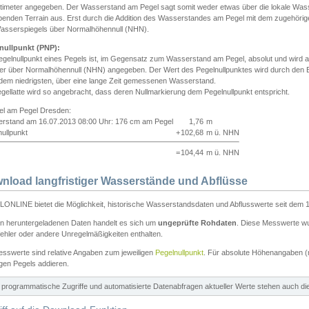
ntimeter angegeben. Der Wasserstand am Pegel sagt somit weder etwas über die lokale Wa
enden Terrain aus. Erst durch die Addition des Wasserstandes am Pegel mit dem zugehörig
asserspiegels über Normalhöhennull (NHN).
nullpunkt (PNP):
egelnullpunkt eines Pegels ist, im Gegensatz zum Wasserstand am Pegel, absolut und wir
ter über Normalhöhennull (NHN) angegeben. Der Wert des Pegelnullpunktes wird durch den Bet
 dem niedrigsten, über eine lange Zeit gemessenen Wasserstand.
gellatte wird so angebracht, dass deren Nullmarkierung dem Pegelnullpunkt entspricht.
iel am Pegel Dresden:
rstand am 16.07.2013 08:00 Uhr: 176 cm am Pegel
1,76
m
ullpunkt
+
102,68
m ü. NHN
=
104,44
m ü. NHN
nload langfristiger Wasserstände und Abflüsse
ONLINE bietet die Möglichkeit, historische Wasserstandsdaten und Abflusswerte seit dem 1
en heruntergeladenen Daten handelt es sich um
ungeprüfte Rohdaten
. Diese Messwerte wur
ehler oder andere Unregelmäßigkeiten enthalten.
esswerte sind relative Angaben zum jeweiligen
Pegelnullpunkt
. Für absolute Höhenangaben 
igen Pegels addieren.
ür programmatische Zugriffe und automatisierte Datenabfragen aktueller Werte stehen auch d