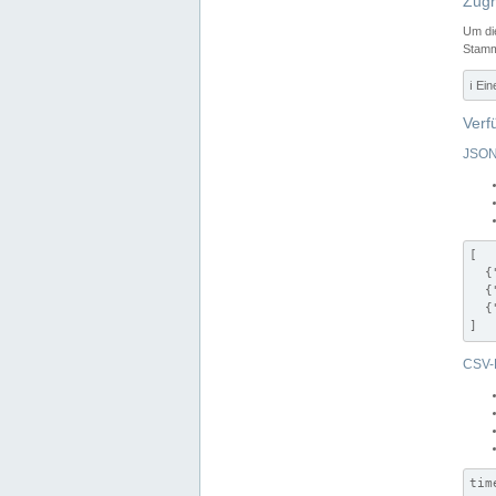
Zugr
Um di
Stamm
ℹ️ Ei
Verf
JSON
[

  {
  {
  {
]
CSV-
tim