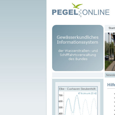
Start
Newsle
Hilf
Elbe - Cuxhaven Steubenhöft