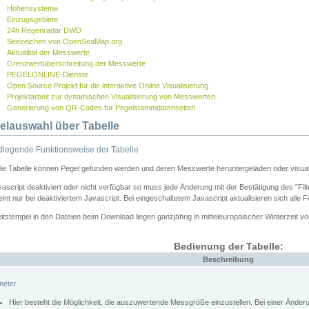
Höhensysteme
Einzugsgebiete
24h Regenradar DWD
Seezeichen von OpenSeaMap.org
Aktualität der Messwerte
Grenzwertüberschreitung der Messwerte
PEGELONLINE-Dienste
Open Source Projekt für die interaktive Online Visualisierung
Projektarbeit zur dynamischen Visualisierung von Messwerten
Generierung von QR-Codes für Pegelstammdatenseiten
elauswahl über Tabelle
legende Funktionsweise der Tabelle
die Tabelle können Pegel gefunden werden und deren Messwerte heruntergeladen oder visuali
vascript deaktiviert oder nicht verfügbar so muss jede Änderung mit der Bestätigung des "Filt
int nur bei deaktiviertem Javascript. Bei eingeschaltetem Javascript aktualisieren sich alle 
itstempel in den Dateien beim Download liegen ganzjährig in mitteleuropäischer Winterzeit vo
Bedienung der Tabelle:
Beschreibung
meter
Hier besteht die Möglichkeit, die auszuwertende Messgröße einzustellen. Bei einer Ände