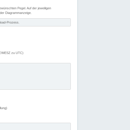
wünschten Pegel. Auf der jeweiligen
 der Diagrammanzeige.
load-Prozess.
MEZ/MESZ zu UTC)
lung)