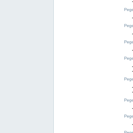
Pege
Pege
Peg
Pege
Pege
Pege
Pege
Peg