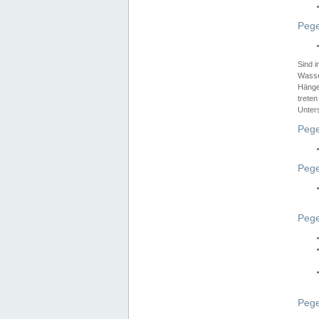
Pege
Sind 
Wasser
Hänge
treten
Unter
Pege
Pege
Pege
Pege