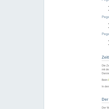
Pege
Peg
Zei
Die Ze
mit d
Darst
Beim
In de
Der
Der W