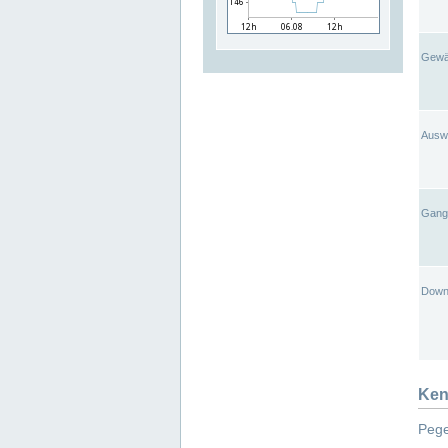
Gewä
Ausw
Gangl
Down
Ken
Pege