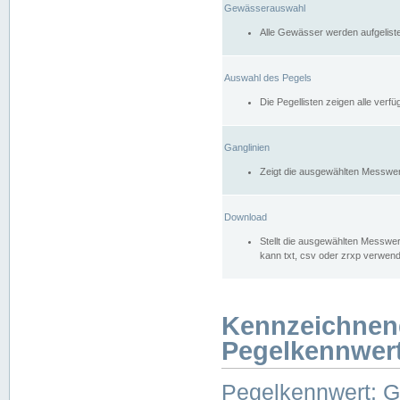
Gewässerauswahl
Alle Gewässer werden aufgelist
Auswahl des Pegels
Die Pegellisten zeigen alle ver
Ganglinien
Zeigt die ausgewählten Messwer
Download
Stellt die ausgewählten Messwer
kann txt, csv oder zrxp verwen
Kennzeichnen
Pegelkennwer
Pegelkennwert: 