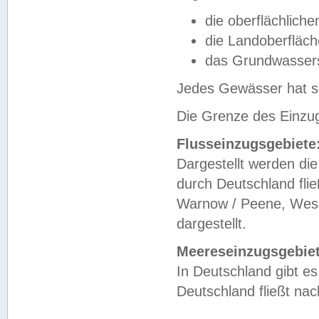
die oberflächlich
die Landoberfläc
das Grundwasser
Jedes Gewässer hat se
Die Grenze des Einzug
Flusseinzugsgebiete
Dargestellt werden die
durch Deutschland fli
Warnow / Peene, Weser
dargestellt.
Meereseinzugsgebiet
In Deutschland gibt 
Deutschland fließt n