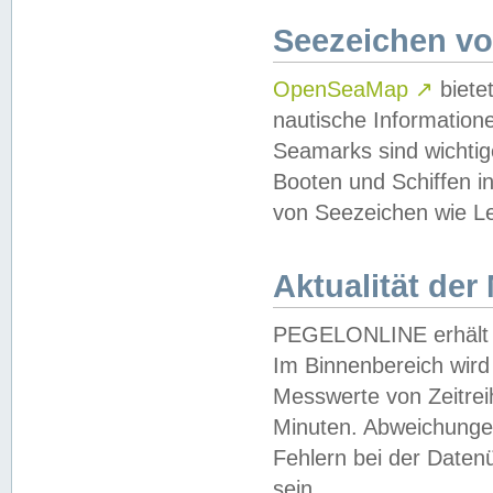
Seezeichen v
OpenSeaMap
↗
biete
nautische Information
Seamarks sind wichtig
Booten und Schiffen i
von Seezeichen wie Le
Aktualität der
PEGELONLINE erhält u
Im Binnenbereich wird 
Messwerte von Zeitreih
Minuten. Abweichungen
Fehlern bei der Daten
sein.