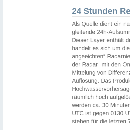
24 Stunden R
Als Quelle dient ein n
gleitende 24h-Aufsum
Dieser Layer enthält
handelt es sich um di
angeeichten“ Radarnie
der Radar- mit den O
Mittelung von Differe
Auflösung. Das Produk
Hochwasservorhersagez
räumlich hoch aufgelö
werden ca. 30 Minuten
UTC ist gegen 0130 UTC
stehen für die letzten