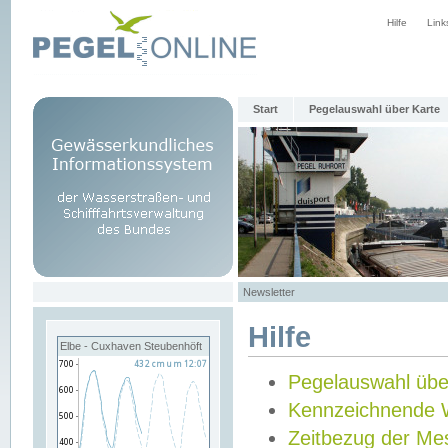
Hilfe
Link
Start
Pegelauswahl über Karte
Newsletter
Hilfe
Elbe - Cuxhaven Steubenhöft
Pegelauswahl übe
Kennzeichnende 
Zeitbezug der Me