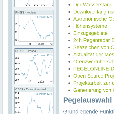
Der Wasserstand
Download langfris
RHEIN - Koblenz
Astronomische Gez
Höhensysteme
Einzugsgebiete
24h Regenradar
Seezeichen von 
DONAU - Passau
Aktualität der Me
Grenzwertübersch
PEGELONLINE-Di
Open Source Projek
Projektarbeit zur
Generierung von 
ODER - Eisenhüttenstadt
Pegelauswahl 
Grundlegende Funkti