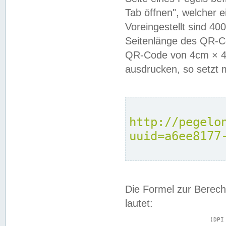
Tab öffnen", welcher 
Voreingestellt sind 4
Seitenlänge des QR-C
QR-Code von 4cm × 4c
ausdrucken, so setzt 
http://pegelo
uuid=a6ee8177
Die Formel zur Berech
lautet:
			(DPI × Druckkantenlänge in cm) ÷ 2,54 = Kantenlänge in Pixel
