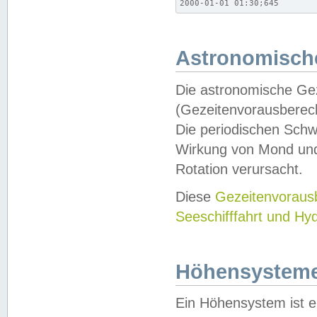
2000-01-01 01:30;645
Astronomische
Die astronomische Gez
(Gezeitenvorausberec
Die periodischen Schw
Wirkung von Mond und
Rotation verursacht.
Diese
Gezeitenvorau
Seeschifffahrt und Hy
Höhensystem
Ein Höhensystem ist e