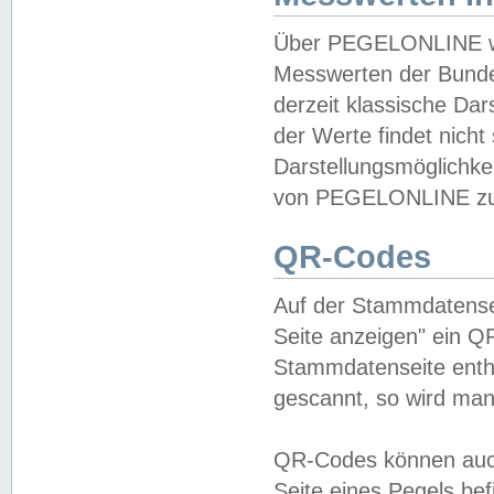
Über PEGELONLINE wer
Messwerten der Bundes
derzeit klassische Da
der Werte findet nicht 
Darstellungsmöglichkei
von PEGELONLINE zu 
QR-Codes
Auf der Stammdatensei
Seite anzeigen" ein Q
Stammdatenseite enthä
gescannt, so wird man
QR-Codes können auc
Seite eines Pegels be