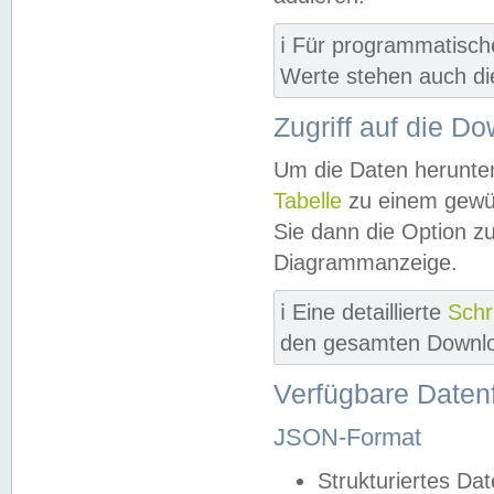
ℹ️ Für programmatisch
Werte stehen auch d
Zugriff auf die D
Um die Daten herunter
Tabelle
zu einem gewün
Sie dann die Option z
Diagrammanzeige.
ℹ️ Eine detaillierte
Schr
den gesamten Downlo
Verfügbare Daten
JSON-Format
Strukturiertes Da