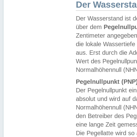
Der Wasserst
Der Wasserstand ist d
über dem
Pegelnullp
Zentimeter angegeben
die lokale Wassertie
aus. Erst durch die A
Wert des Pegelnullpun
Normalhöhennull (NHN
Pegelnullpunkt (PNP)
Der Pegelnullpunkt ei
absolut und wird auf
Normalhöhennull (NHN
den Betreiber des Pege
eine lange Zeit geme
Die Pegellatte wird s