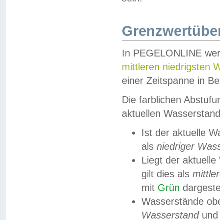
Grenzwertüber
In PEGELONLINE werde
mittleren niedrigsten
einer Zeitspanne in Be
Die farblichen Abstuf
aktuellen Wasserstand
Ist der aktuelle 
als
niedriger Was
Liegt der aktue
gilt dies als
mittle
mit
Grün
dargestel
Wasserstände obe
Wasserstand
und