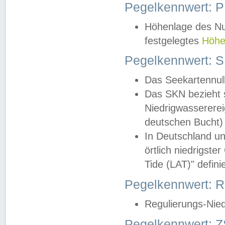
Pegelkennwert: 
Höhenlage des Nul
festgelegtes
Höhe
Pegelkennwert: 
Das Seekartennull
Das SKN bezieht s
Niedrigwassererei
deutschen Bucht) 
In Deutschland un
örtlich niedrigst
Tide (LAT)" definie
Pegelkennwert:
Regulierungs-Nie
Pegelkennwert: Z