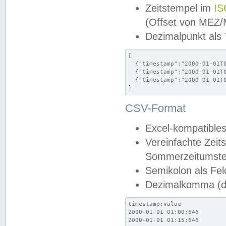
Zeitstempel im
IS
(Offset von MEZ
Dezimalpunkt als
[

  {"timestamp":"2000-01-01T0
  {"timestamp":"2000-01-01T0
  {"timestamp":"2000-01-01T0
]
CSV-Format
Excel-kompatibles
Vereinfachte Zeit
Sommerzeitumstel
Semikolon als Fel
Dezimalkomma (de
timestamp;value

2000-01-01 01:00;646

2000-01-01 01:15;646
