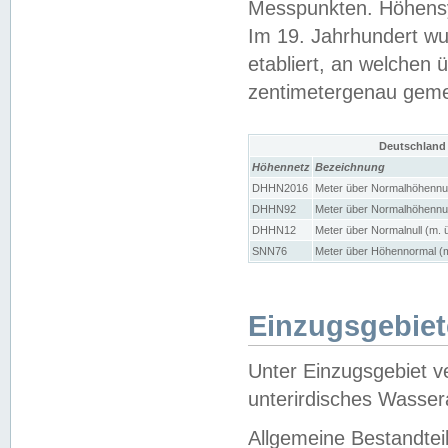
Messpunkten. Höhensy
Im 19. Jahrhundert wu
etabliert, an welchen 
zentimetergenau gem
Deutschland
Höhennetz
Bezeichnung
DHHN2016
Meter über Normalhöhennul
DHHN92
Meter über Normalhöhennul
DHHN12
Meter über Normalnull (m. 
SNN76
Meter über Höhennormal (m
Einzugsgebiet
Unter Einzugsgebiet v
unterirdisches Wasser
Allgemeine Bestandtei