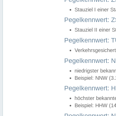
Stauziel I einer S
Pegelkennwert: Z
Stauziel II einer 
Pegelkennwert:
Verkehrsgesichert
Pegelkennwert:
niedrigster bekan
Beispiel: NNW (3
Pegelkennwert:
höchster bekannt
Beispiel: HHW (1
Pegelkennwert: 