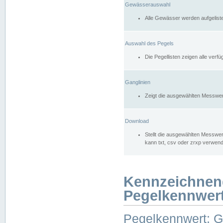
Gewässerauswahl
Alle Gewässer werden aufgelist
Auswahl des Pegels
Die Pegellisten zeigen alle ver
Ganglinien
Zeigt die ausgewählten Messwer
Download
Stellt die ausgewählten Messwer
kann txt, csv oder zrxp verwen
Kennzeichnen
Pegelkennwer
Pegelkennwert: 