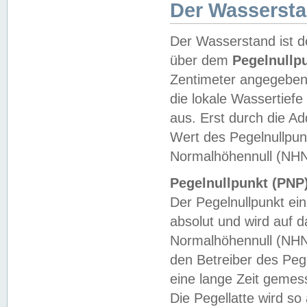
Der Wasserst
Der Wasserstand ist d
über dem
Pegelnullp
Zentimeter angegeben
die lokale Wassertie
aus. Erst durch die A
Wert des Pegelnullpun
Normalhöhennull (NHN
Pegelnullpunkt (PNP)
Der Pegelnullpunkt ei
absolut und wird auf
Normalhöhennull (NHN
den Betreiber des Pege
eine lange Zeit geme
Die Pegellatte wird s