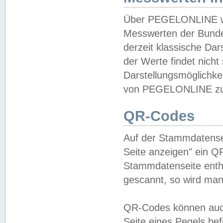
Über PEGELONLINE wer
Messwerten der Bundes
derzeit klassische Da
der Werte findet nicht 
Darstellungsmöglichkei
von PEGELONLINE zu 
QR-Codes
Auf der Stammdatensei
Seite anzeigen" ein Q
Stammdatenseite enthä
gescannt, so wird man
QR-Codes können auc
Seite eines Pegels be