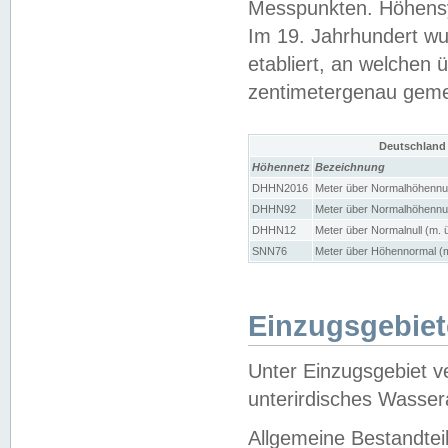
Messpunkten. Höhensy
Im 19. Jahrhundert wu
etabliert, an welchen 
zentimetergenau gem
Deutschland
Höhennetz
Bezeichnung
DHHN2016
Meter über Normalhöhennul
DHHN92
Meter über Normalhöhennul
DHHN12
Meter über Normalnull (m. 
SNN76
Meter über Höhennormal (m
Einzugsgebiet
Unter Einzugsgebiet v
unterirdisches Wasser
Allgemeine Bestandtei