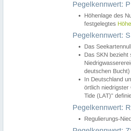
Pegelkennwert: 
Höhenlage des Nul
festgelegtes
Höhe
Pegelkennwert: 
Das Seekartennull
Das SKN bezieht s
Niedrigwassererei
deutschen Bucht) 
In Deutschland un
örtlich niedrigst
Tide (LAT)" definie
Pegelkennwert:
Regulierungs-Nie
Pegelkennwert: Z