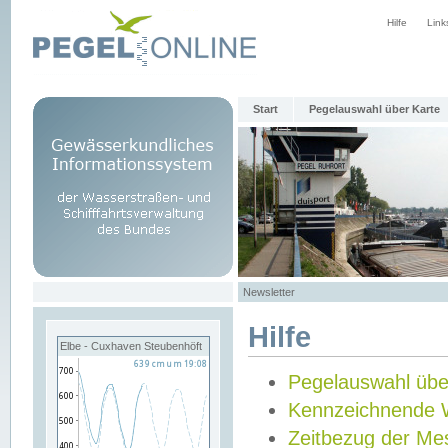
Hilfe
Link
Start
Pegelauswahl über Karte
Newsletter
Hilfe
Elbe - Cuxhaven Steubenhöft
Pegelauswahl übe
Kennzeichnende 
Zeitbezug der Me