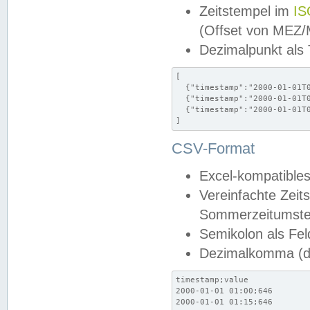
Zeitstempel im
IS
(Offset von MEZ
Dezimalpunkt als
[

  {"timestamp":"2000-01-01T0
  {"timestamp":"2000-01-01T0
  {"timestamp":"2000-01-01T0
]
CSV-Format
Excel-kompatibles
Vereinfachte Zeit
Sommerzeitumstel
Semikolon als Fel
Dezimalkomma (de
timestamp;value

2000-01-01 01:00;646

2000-01-01 01:15;646
