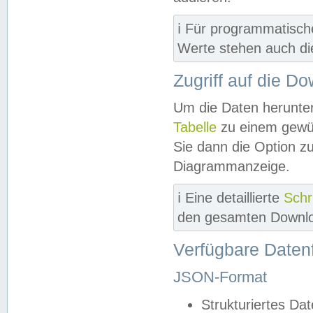
ℹ️ Für programmatisch
Werte stehen auch d
Zugriff auf die D
Um die Daten herunter
Tabelle
zu einem gewün
Sie dann die Option z
Diagrammanzeige.
ℹ️ Eine detaillierte
Schr
den gesamten Downlo
Verfügbare Daten
JSON-Format
Strukturiertes Da