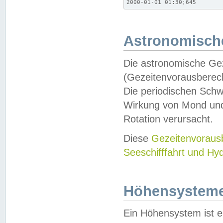
2000-01-01 01:30;645
Astronomische
Die astronomische Gez
(Gezeitenvorausberec
Die periodischen Schw
Wirkung von Mond und
Rotation verursacht.
Diese
Gezeitenvorau
Seeschifffahrt und Hy
Höhensystem
Ein Höhensystem ist e