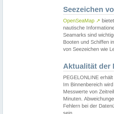
Seezeichen v
OpenSeaMap
↗
biete
nautische Information
Seamarks sind wichtig
Booten und Schiffen i
von Seezeichen wie Le
Aktualität der
PEGELONLINE erhält u
Im Binnenbereich wird 
Messwerte von Zeitreih
Minuten. Abweichungen
Fehlern bei der Daten
sein.