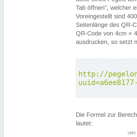
Tab öffnen", welcher 
Voreingestellt sind 4
Seitenlänge des QR-C
QR-Code von 4cm × 4c
ausdrucken, so setzt 
http://pegelo
uuid=a6ee8177
Die Formel zur Berech
lautet:
			(DPI × Druckkantenlänge in cm) ÷ 2,54 = Kantenlänge in Pixel
