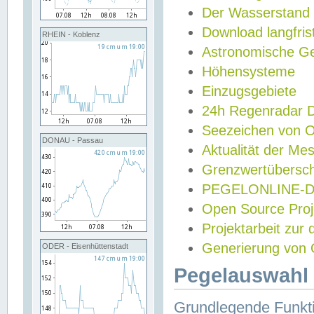
Der Wasserstand
Download langfris
RHEIN - Koblenz
Astronomische Gez
Höhensysteme
Einzugsgebiete
24h Regenradar
Seezeichen von 
DONAU - Passau
Aktualität der Me
Grenzwertübersch
PEGELONLINE-Di
Open Source Projek
Projektarbeit zur
Generierung von 
ODER - Eisenhüttenstadt
Pegelauswahl 
Grundlegende Funkti