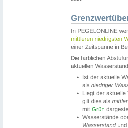
Grenzwertüber
In PEGELONLINE werde
mittleren niedrigsten
einer Zeitspanne in Be
Die farblichen Abstuf
aktuellen Wasserstand
Ist der aktuelle 
als
niedriger Was
Liegt der aktue
gilt dies als
mittle
mit
Grün
dargestel
Wasserstände obe
Wasserstand
und