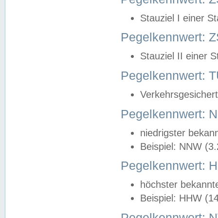
Stauziel I einer S
Pegelkennwert: Z
Stauziel II einer 
Pegelkennwert:
Verkehrsgesichert
Pegelkennwert:
niedrigster bekan
Beispiel: NNW (3
Pegelkennwert:
höchster bekannt
Beispiel: HHW (1
Pegelkennwert: 