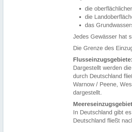
die oberflächlich
die Landoberfläc
das Grundwasser
Jedes Gewässer hat se
Die Grenze des Einzug
Flusseinzugsgebiete
Dargestellt werden die
durch Deutschland fli
Warnow / Peene, Weser
dargestellt.
Meereseinzugsgebiet
In Deutschland gibt 
Deutschland fließt n