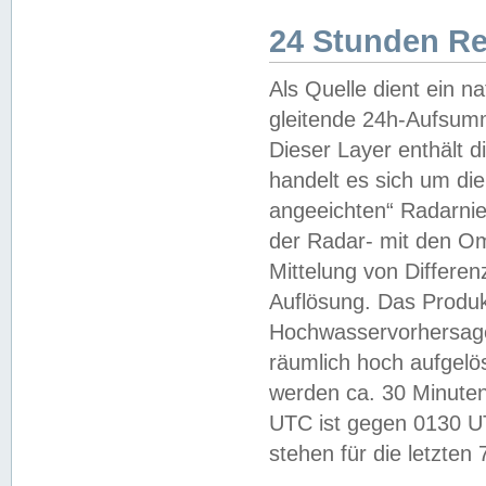
24 Stunden R
Als Quelle dient ein n
gleitende 24h-Aufsum
Dieser Layer enthält
handelt es sich um di
angeeichten“ Radarnie
der Radar- mit den O
Mittelung von Differe
Auflösung. Das Produk
Hochwasservorhersagez
räumlich hoch aufgelö
werden ca. 30 Minuten
UTC ist gegen 0130 UTC
stehen für die letzten