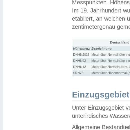
Messpunkten. Höhensy
Im 19. Jahrhundert wu
etabliert, an welchen 
zentimetergenau gem
Deutschland
Höhennetz
Bezeichnung
DHHN2016
Meter über Normalhöhennul
DHHN92
Meter über Normalhöhennul
DHHN12
Meter über Normalnull (m. 
SNN76
Meter über Höhennormal (m
Einzugsgebiet
Unter Einzugsgebiet v
unterirdisches Wasser
Allgemeine Bestandtei