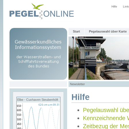
Hilfe
Link
Start
Pegelauswahl über Karte
Newsletter
Hilfe
Elbe - Cuxhaven Steubenhöft
Pegelauswahl übe
Kennzeichnende 
Zeitbezug der Me