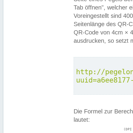
Tab öffnen", welcher 
Voreingestellt sind 4
Seitenlänge des QR-C
QR-Code von 4cm × 4c
ausdrucken, so setzt 
http://pegelo
uuid=a6ee8177
Die Formel zur Berech
lautet:
			(DPI × Druckkantenlänge in cm) ÷ 2,54 = Kantenlänge in Pixel
