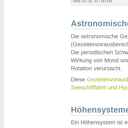
2000-01-01 01:30;645
Astronomische
Die astronomische Gez
(Gezeitenvorausberec
Die periodischen Schw
Wirkung von Mond und
Rotation verursacht.
Diese
Gezeitenvorau
Seeschifffahrt und Hy
Höhensystem
Ein Höhensystem ist e