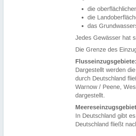
die oberflächlich
die Landoberfläc
das Grundwasser
Jedes Gewässer hat se
Die Grenze des Einzug
Flusseinzugsgebiete
Dargestellt werden die
durch Deutschland fli
Warnow / Peene, Weser
dargestellt.
Meereseinzugsgebiet
In Deutschland gibt 
Deutschland fließt n