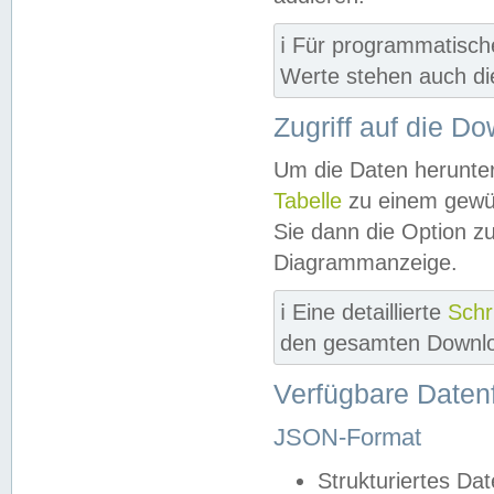
ℹ️ Für programmatisch
Werte stehen auch d
Zugriff auf die D
Um die Daten herunter
Tabelle
zu einem gewün
Sie dann die Option z
Diagrammanzeige.
ℹ️ Eine detaillierte
Schr
den gesamten Downlo
Verfügbare Daten
JSON-Format
Strukturiertes Da