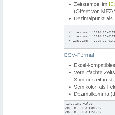
Zeitstempel im
IS
(Offset von MEZ
Dezimalpunkt als
[

  {"timestamp":"2000-01-01T0
  {"timestamp":"2000-01-01T0
  {"timestamp":"2000-01-01T0
]
CSV-Format
Excel-kompatibles
Vereinfachte Zeit
Sommerzeitumstel
Semikolon als Fel
Dezimalkomma (de
timestamp;value

2000-01-01 01:00;646

2000-01-01 01:15;646
