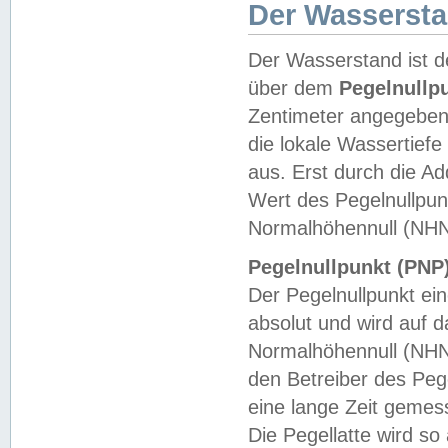
Der Wasserst
Der Wasserstand ist d
über dem
Pegelnullp
Zentimeter angegeben
die lokale Wassertie
aus. Erst durch die A
Wert des Pegelnullpun
Normalhöhennull (NHN
Pegelnullpunkt (PNP)
Der Pegelnullpunkt ei
absolut und wird auf
Normalhöhennull (NHN
den Betreiber des Pege
eine lange Zeit geme
Die Pegellatte wird s