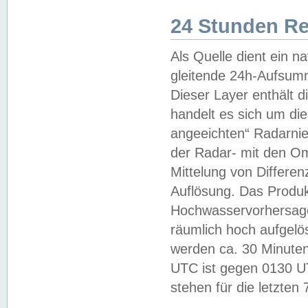
24 Stunden R
Als Quelle dient ein n
gleitende 24h-Aufsum
Dieser Layer enthält
handelt es sich um di
angeeichten“ Radarnie
der Radar- mit den O
Mittelung von Differe
Auflösung. Das Produk
Hochwasservorhersagez
räumlich hoch aufgelö
werden ca. 30 Minuten
UTC ist gegen 0130 UTC
stehen für die letzten