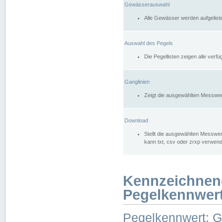
Gewässerauswahl
Alle Gewässer werden aufgelist
Auswahl des Pegels
Die Pegellisten zeigen alle ver
Ganglinien
Zeigt die ausgewählten Messwer
Download
Stellt die ausgewählten Messwer
kann txt, csv oder zrxp verwen
Kennzeichnen
Pegelkennwer
Pegelkennwert: 