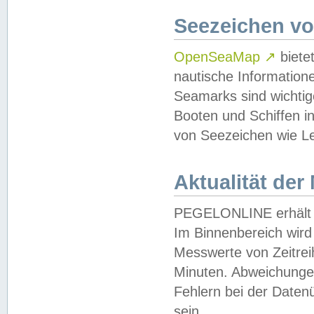
Seezeichen v
OpenSeaMap
↗
biete
nautische Information
Seamarks sind wichtig
Booten und Schiffen i
von Seezeichen wie Le
Aktualität der
PEGELONLINE erhält u
Im Binnenbereich wird 
Messwerte von Zeitreih
Minuten. Abweichungen
Fehlern bei der Daten
sein.