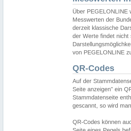
Über PEGELONLINE wer
Messwerten der Bundes
derzeit klassische Da
der Werte findet nicht 
Darstellungsmöglichkei
von PEGELONLINE zu 
QR-Codes
Auf der Stammdatensei
Seite anzeigen" ein Q
Stammdatenseite enthä
gescannt, so wird man
QR-Codes können auc
Seite eines Pegels be