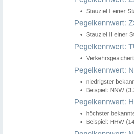
Stauziel I einer S
Pegelkennwert: Z
Stauziel II einer 
Pegelkennwert:
Verkehrsgesichert
Pegelkennwert:
niedrigster bekan
Beispiel: NNW (3
Pegelkennwert:
höchster bekannt
Beispiel: HHW (1
Pegelkennwert: 