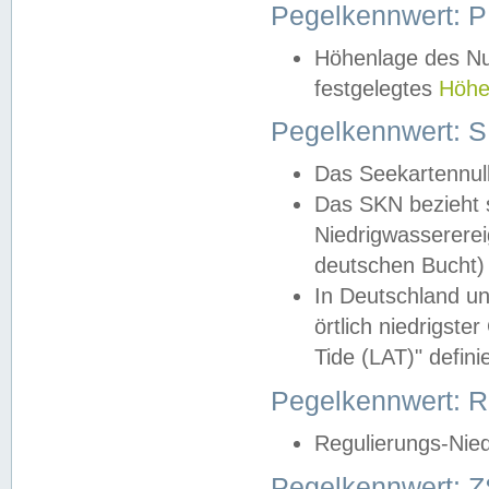
Pegelkennwert: 
Höhenlage des Nul
festgelegtes
Höhe
Pegelkennwert: 
Das Seekartennull
Das SKN bezieht s
Niedrigwassererei
deutschen Bucht) 
In Deutschland un
örtlich niedrigst
Tide (LAT)" definie
Pegelkennwert:
Regulierungs-Nie
Pegelkennwert: Z