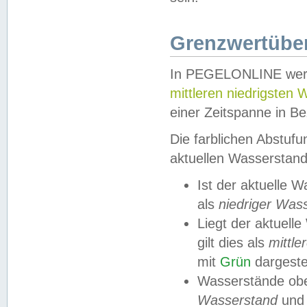
Grenzwertüber
In PEGELONLINE werde
mittleren niedrigsten
einer Zeitspanne in Be
Die farblichen Abstuf
aktuellen Wasserstand
Ist der aktuelle 
als
niedriger Was
Liegt der aktue
gilt dies als
mittle
mit
Grün
dargestel
Wasserstände obe
Wasserstand
und