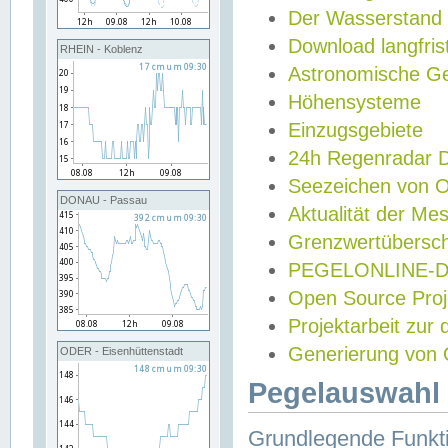
Der Wasserstand
Download langfris
RHEIN - Koblenz
Astronomische Gez
Höhensysteme
Einzugsgebiete
24h Regenradar
Seezeichen von 
DONAU - Passau
Aktualität der Me
Grenzwertübersch
PEGELONLINE-Di
Open Source Projek
Projektarbeit zur
Generierung von 
ODER - Eisenhüttenstadt
Pegelauswahl 
Grundlegende Funkti