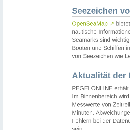
Seezeichen v
OpenSeaMap
↗
biete
nautische Information
Seamarks sind wichtig
Booten und Schiffen i
von Seezeichen wie Le
Aktualität der
PEGELONLINE erhält u
Im Binnenbereich wird 
Messwerte von Zeitreih
Minuten. Abweichungen
Fehlern bei der Daten
sein.