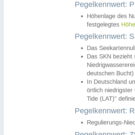
Pegelkennwert: 
Höhenlage des Nul
festgelegtes
Höhe
Pegelkennwert: 
Das Seekartennull
Das SKN bezieht s
Niedrigwassererei
deutschen Bucht) 
In Deutschland un
örtlich niedrigst
Tide (LAT)" definie
Pegelkennwert:
Regulierungs-Nie
Pegelkennwert: Z