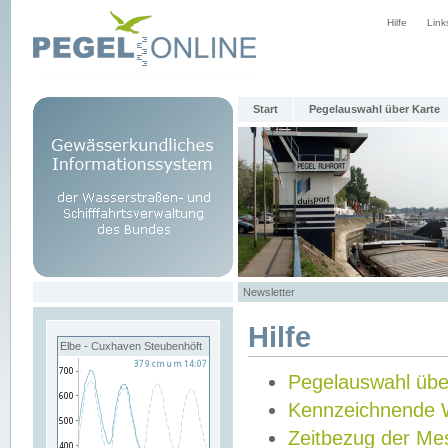
Hilfe
Link
Start
Pegelauswahl über Karte
Newsletter
Hilfe
Elbe - Cuxhaven Steubenhöft
Pegelauswahl übe
Kennzeichnende 
Zeitbezug der Me