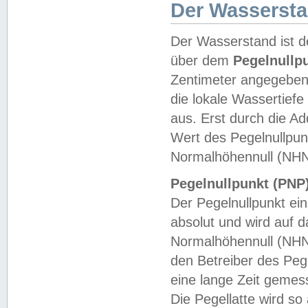
Der Wasserst
Der Wasserstand ist d
über dem
Pegelnullp
Zentimeter angegeben
die lokale Wassertie
aus. Erst durch die A
Wert des Pegelnullpun
Normalhöhennull (NHN
Pegelnullpunkt (PNP)
Der Pegelnullpunkt ei
absolut und wird auf
Normalhöhennull (NHN
den Betreiber des Pege
eine lange Zeit geme
Die Pegellatte wird s