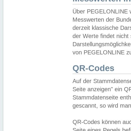
Über PEGELONLINE wer
Messwerten der Bundes
derzeit klassische Da
der Werte findet nicht 
Darstellungsmöglichkei
von PEGELONLINE zu 
QR-Codes
Auf der Stammdatensei
Seite anzeigen" ein Q
Stammdatenseite enthä
gescannt, so wird man
QR-Codes können auc
Seite eines Pegels be