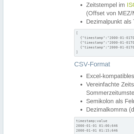
Zeitstempel im
IS
(Offset von MEZ
Dezimalpunkt als
[

  {"timestamp":"2000-01-01T0
  {"timestamp":"2000-01-01T0
  {"timestamp":"2000-01-01T0
]
CSV-Format
Excel-kompatibles
Vereinfachte Zeit
Sommerzeitumstel
Semikolon als Fel
Dezimalkomma (de
timestamp;value

2000-01-01 01:00;646

2000-01-01 01:15;646
