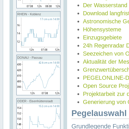
Der Wasserstand
Download langfris
RHEIN - Koblenz
Astronomische Gez
Höhensysteme
Einzugsgebiete
24h Regenradar
Seezeichen von 
DONAU - Passau
Aktualität der Me
Grenzwertübersch
PEGELONLINE-Di
Open Source Projek
Projektarbeit zur
Generierung von 
ODER - Eisenhüttenstadt
Pegelauswahl 
Grundlegende Funkti