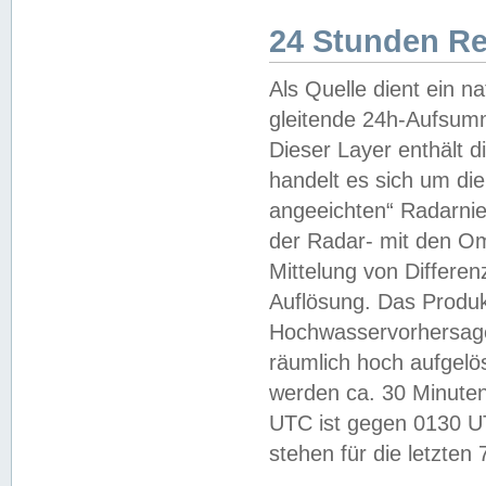
24 Stunden R
Als Quelle dient ein n
gleitende 24h-Aufsum
Dieser Layer enthält
handelt es sich um di
angeeichten“ Radarnie
der Radar- mit den O
Mittelung von Differe
Auflösung. Das Produk
Hochwasservorhersagez
räumlich hoch aufgelö
werden ca. 30 Minuten
UTC ist gegen 0130 UTC
stehen für die letzten