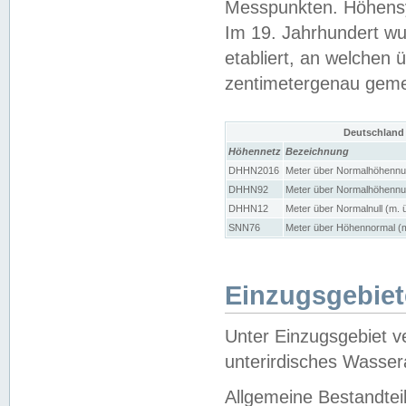
Messpunkten. Höhensy
Im 19. Jahrhundert wu
etabliert, an welchen 
zentimetergenau gem
Deutschland
Höhennetz
Bezeichnung
DHHN2016
Meter über Normalhöhennul
DHHN92
Meter über Normalhöhennul
DHHN12
Meter über Normalnull (m. 
SNN76
Meter über Höhennormal (m
Einzugsgebiet
Unter Einzugsgebiet v
unterirdisches Wasser
Allgemeine Bestandtei