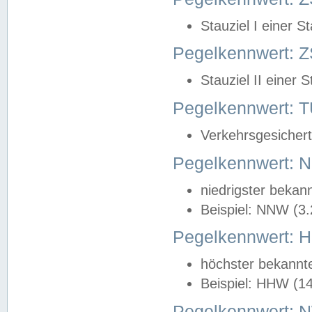
Stauziel I einer S
Pegelkennwert: Z
Stauziel II einer 
Pegelkennwert:
Verkehrsgesichert
Pegelkennwert:
niedrigster bekan
Beispiel: NNW (3
Pegelkennwert:
höchster bekannt
Beispiel: HHW (1
Pegelkennwert: 