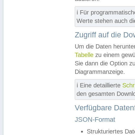
ℹ️ Für programmatisch
Werte stehen auch d
Zugriff auf die D
Um die Daten herunter
Tabelle
zu einem gewün
Sie dann die Option z
Diagrammanzeige.
ℹ️ Eine detaillierte
Schr
den gesamten Downlo
Verfügbare Daten
JSON-Format
Strukturiertes Da