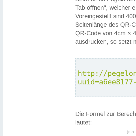
Tab öffnen", welcher 
Voreingestellt sind 4
Seitenlänge des QR-C
QR-Code von 4cm × 4c
ausdrucken, so setzt 
http://pegelo
uuid=a6ee8177
Die Formel zur Berech
lautet:
			(DPI × Druckkantenlänge in cm) ÷ 2,54 = Kantenlänge in Pixel
