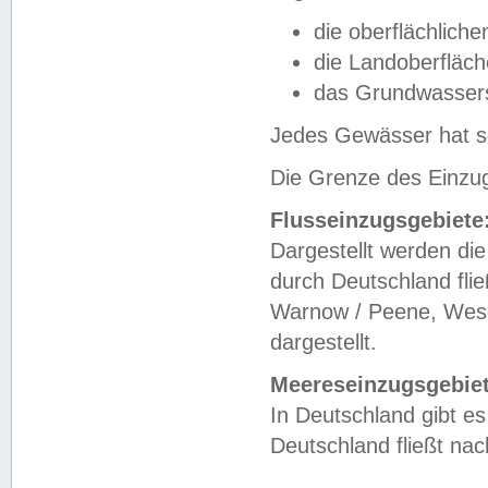
die oberflächlich
die Landoberfläc
das Grundwasser
Jedes Gewässer hat se
Die Grenze des Einzug
Flusseinzugsgebiete
Dargestellt werden die
durch Deutschland fli
Warnow / Peene, Weser
dargestellt.
Meereseinzugsgebiet
In Deutschland gibt 
Deutschland fließt n