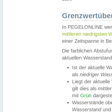
Grenzwertüber
In PEGELONLINE werde
mittleren niedrigsten
einer Zeitspanne in Be
Die farblichen Abstuf
aktuellen Wasserstand
Ist der aktuelle 
als
niedriger Was
Liegt der aktue
gilt dies als
mittle
mit
Grün
dargestel
Wasserstände obe
Wasserstand
und