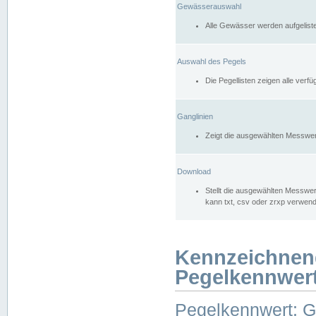
Gewässerauswahl
Alle Gewässer werden aufgelist
Auswahl des Pegels
Die Pegellisten zeigen alle ver
Ganglinien
Zeigt die ausgewählten Messwer
Download
Stellt die ausgewählten Messwer
kann txt, csv oder zrxp verwen
Kennzeichnen
Pegelkennwer
Pegelkennwert: 