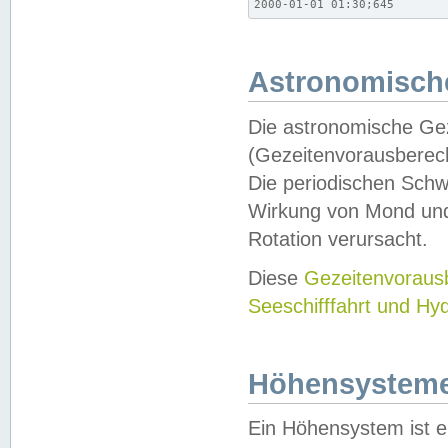
2000-01-01 01:30;645
Astronomische
Die astronomische Gez
(Gezeitenvorausberec
Die periodischen Schw
Wirkung von Mond und
Rotation verursacht.
Diese
Gezeitenvorau
Seeschifffahrt und Hy
Höhensystem
Ein Höhensystem ist e