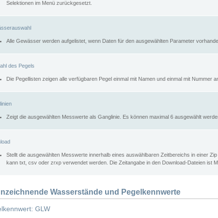
Selektionen im Menü zurückgesetzt.
sserauswahl
Alle Gewässer werden aufgelistet, wenn Daten für den ausgewählten Parameter vorhande
ahl des Pegels
Die Pegellisten zeigen alle verfügbaren Pegel einmal mit Namen und einmal mit Nummer a
inien
Zeigt die ausgewählten Messwerte als Ganglinie. Es können maximal 6 ausgewählt werde
load
Stellt die ausgewählten Messwerte innerhalb eines auswählbaren Zeitbereichs in einer Zi
kann txt, csv oder zrxp verwendet werden. Die Zeitangabe in den Download-Dateien ist 
nzeichnende Wasserstände und Pegelkennwerte
lkennwert: GLW