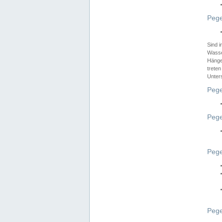
Pege
Sind 
Wasser
Hänge
treten
Unter
Pege
Pege
Pege
Pege