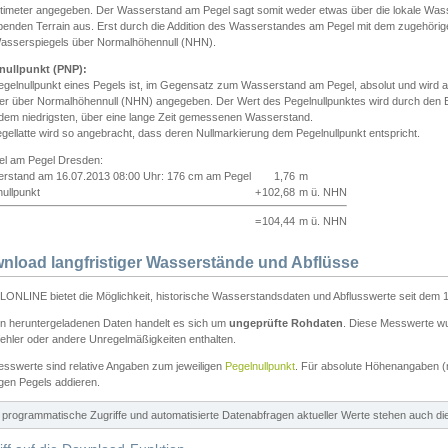
ntimeter angegeben. Der Wasserstand am Pegel sagt somit weder etwas über die lokale Wa
enden Terrain aus. Erst durch die Addition des Wasserstandes am Pegel mit dem zugehörig
asserspiegels über Normalhöhennull (NHN).
nullpunkt (PNP):
egelnullpunkt eines Pegels ist, im Gegensatz zum Wasserstand am Pegel, absolut und wir
ter über Normalhöhennull (NHN) angegeben. Der Wert des Pegelnullpunktes wird durch den Bet
 dem niedrigsten, über eine lange Zeit gemessenen Wasserstand.
gellatte wird so angebracht, dass deren Nullmarkierung dem Pegelnullpunkt entspricht.
iel am Pegel Dresden:
rstand am 16.07.2013 08:00 Uhr: 176 cm am Pegel
1,76
m
ullpunkt
+
102,68
m ü. NHN
=
104,44
m ü. NHN
nload langfristiger Wasserstände und Abflüsse
ONLINE bietet die Möglichkeit, historische Wasserstandsdaten und Abflusswerte seit dem 1
en heruntergeladenen Daten handelt es sich um
ungeprüfte Rohdaten
. Diese Messwerte wur
ehler oder andere Unregelmäßigkeiten enthalten.
esswerte sind relative Angaben zum jeweiligen
Pegelnullpunkt
. Für absolute Höhenangaben 
igen Pegels addieren.
ür programmatische Zugriffe und automatisierte Datenabfragen aktueller Werte stehen auch d