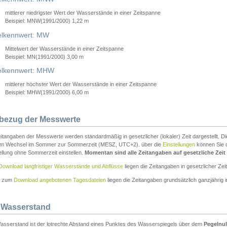
mittlerer niedrigster Wert der Wasserstände in einer Zeitspanne
Beispiel: MNW(1991/2000) 1,22 m
lkennwert: MW
Mittelwert der Wasserstände in einer Zeitspanne
Beispiel: MN(1991/2000) 3,00 m
elkennwert: MHW
mittlerer höchster Wert der Wasserstände in einer Zeitspanne
Beispiel: MHW(1991/2000) 6,00 m
tbezug der Messwerte
itangaben der Messwerte werden standardmäßig in gesetzlicher (lokaler) Zeit dargestellt. D
em Wechsel im Sommer zur Sommerzeit (MESZ, UTC+2). über die
Einstellungen
können Sie d
ellung ohne Sommerzeit einstellen.
Momentan sind alle Zeitangaben auf gesetzliche Zeit e
Download langfristiger Wasserstände und Abflüsse
liegen die Zeitangaben in gesetzlicher Zeit
n zum
Download angebotenen Tagesdateien
liegen die Zeitangaben grundsätzlich ganzjährig in
 Wasserstand
asserstand ist der lotrechte Abstand eines Punktes des Wasserspiegels über dem
Pegelnul