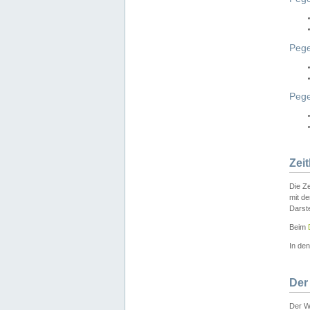
Pege
Peg
Zei
Die Ze
mit d
Darst
Beim
In de
Der
Der W