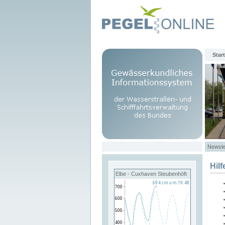
Start
Newsle
Hilf
Elbe - Cuxhaven Steubenhöft