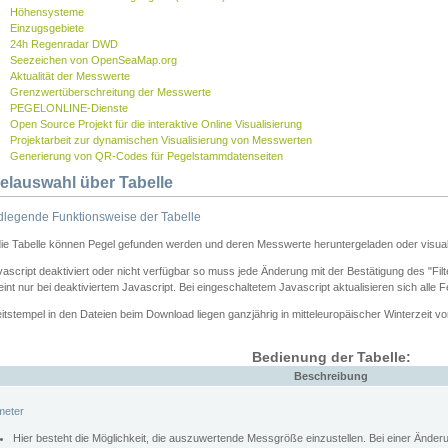
Höhensysteme
Einzugsgebiete
24h Regenradar DWD
Seezeichen von OpenSeaMap.org
Aktualität der Messwerte
Grenzwertüberschreitung der Messwerte
PEGELONLINE-Dienste
Open Source Projekt für die interaktive Online Visualisierung
Projektarbeit zur dynamischen Visualisierung von Messwerten
Generierung von QR-Codes für Pegelstammdatenseiten
elauswahl über Tabelle
legende Funktionsweise der Tabelle
die Tabelle können Pegel gefunden werden und deren Messwerte heruntergeladen oder visuali
vascript deaktiviert oder nicht verfügbar so muss jede Änderung mit der Bestätigung des "Filt
int nur bei deaktiviertem Javascript. Bei eingeschaltetem Javascript aktualisieren sich alle 
itstempel in den Dateien beim Download liegen ganzjährig in mitteleuropäischer Winterzeit vo
Bedienung der Tabelle:
Beschreibung
meter
Hier besteht die Möglichkeit, die auszuwertende Messgröße einzustellen. Bei einer Ände