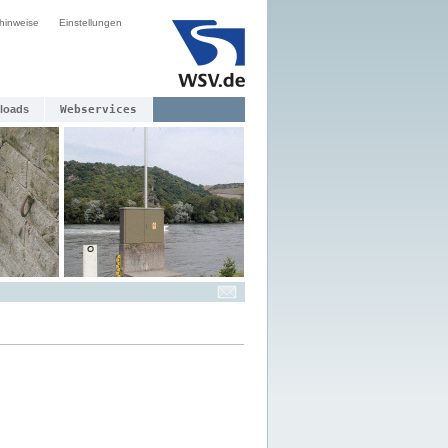
hinweise
Einstellungen
loads
Webservices