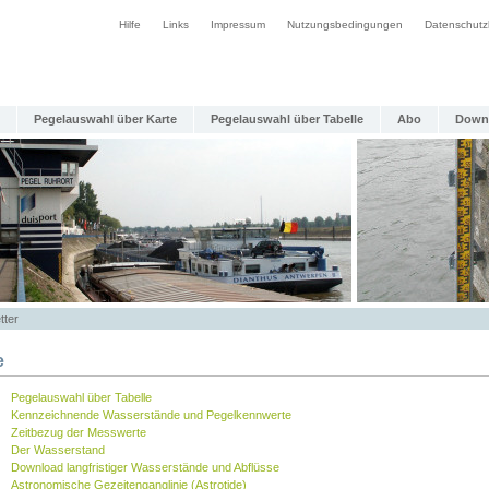
Hilfe
Links
Impressum
Nutzungsbedingungen
Datenschutz
Pegelauswahl über Karte
Pegelauswahl über Tabelle
Abo
Down
tter
e
Pegelauswahl über Tabelle
Kennzeichnende Wasserstände und Pegelkennwerte
Zeitbezug der Messwerte
Der Wasserstand
Download langfristiger Wasserstände und Abflüsse
Astronomische Gezeitenganglinie (Astrotide)