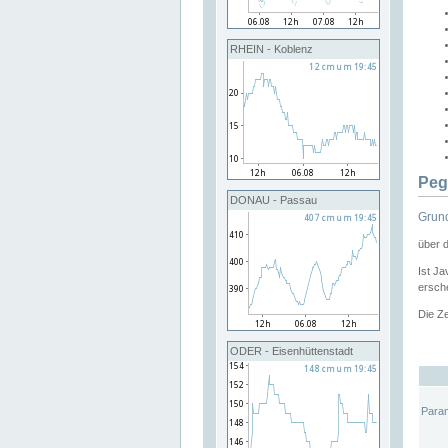
RHEIN - Koblenz
Peg
DONAU - Passau
Grund
über 
Ist Ja
ersche
Die Ze
ODER - Eisenhüttenstadt
Para