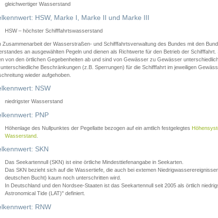
gleichwertiger Wasserstand
lkennwert: HSW, Marke I, Marke II und Marke III
HSW – höchster Schifffahrtswasserstand
in Zusammenarbeit der Wasserstraßen- und Schifffahrtsverwaltung des Bundes mit den Bund
standes an ausgewählten Pegeln und dienen als Richtwerte für den Betrieb der Schifffahrt. 
n von den örtlichen Gegebenheiten ab und sind von Gewässer zu Gewässer unterschiedlich
 unterschiedliche Beschränkungen (z.B. Sperrungen) für die Schifffahrt im jeweiligen Gewäss
schreitung wieder aufgehoben.
lkennwert: NSW
niedrigster Wasserstand
lkennwert: PNP
Höhenlage des Nullpunktes der Pegellatte bezogen auf ein amtlich festgelegtes
Höhensys
Wasserstand
.
lkennwert: SKN
Das Seekartennull (SKN) ist eine örtliche Mindesttiefenangabe in Seekarten.
Das SKN bezieht sich auf die Wassertiefe, die auch bei extemen Niedrigwasserereignissen
deutschen Bucht) kaum noch unterschritten wird.
In Deutschland und den Nordsee-Staaten ist das Seekartennull seit 2005 als örtlich nie
Astronomical Tide (LAT)" definiert.
lkennwert: RNW