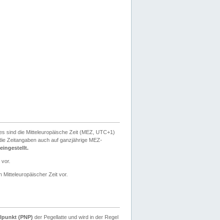
ies sind die Mitteleuropäische Zeit (MEZ, UTC+1)
ie Zeitangaben auch auf ganzjährige MEZ-
ingestellt.
 vor.
 Mitteleuropäischer Zeit vor.
lpunkt (PNP)
der Pegellatte und wird in der Regel