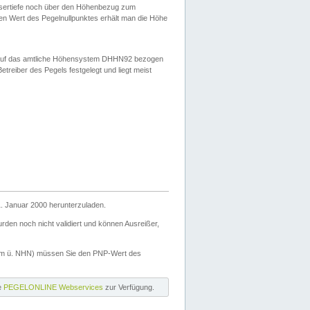
ssertiefe noch über den Höhenbezug zum
en Wert des Pegelnullpunktes erhält man die Höhe
d auf das amtliche Höhensystem DHHN92 bezogen
reiber des Pegels festgelegt und liegt meist
. Januar 2000 herunterzuladen.
den noch nicht validiert und können Ausreißer,
(m ü. NHN) müssen Sie den PNP-Wert des
ie
PEGELONLINE Webservices
zur Verfügung.