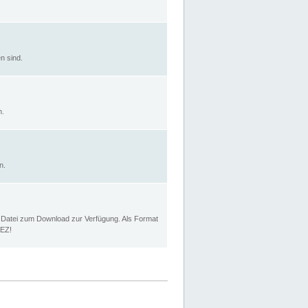
n sind.
n.
n.
p Datei zum Download zur Verfügung. Als Format
MEZ!