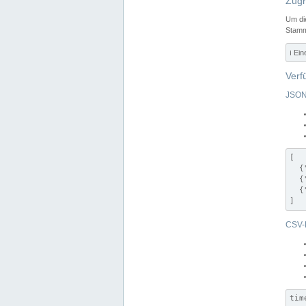
Zugr
Um di
Stamm
ℹ️ Ei
Verf
JSON
[

  {
  {
  {
]
CSV-
tim