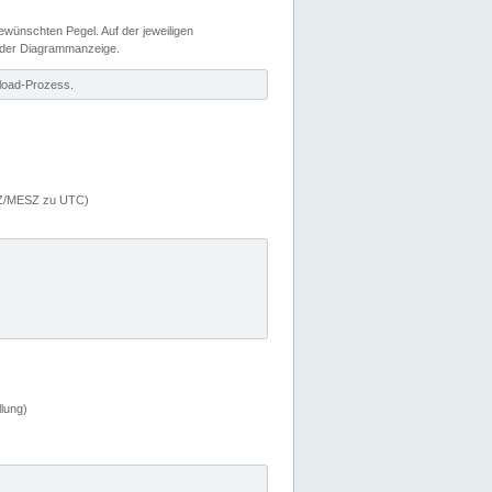
wünschten Pegel. Auf der jeweiligen
 der Diagrammanzeige.
load-Prozess.
MEZ/MESZ zu UTC)
lung)