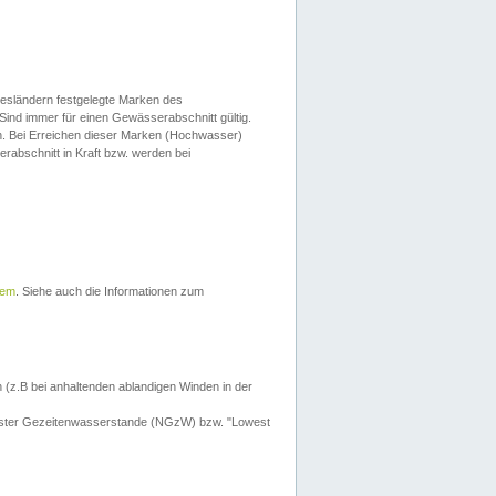
esländern festgelegte Marken des
Sind immer für einen Gewässerabschnitt gültig.
. Bei Erreichen dieser Marken (Hochwasser)
erabschnitt in Kraft bzw. werden bei
tem
. Siehe auch die Informationen zum
 (z.B bei anhaltenden ablandigen Winden in der
drigster Gezeitenwasserstande (NGzW) bzw. "Lowest