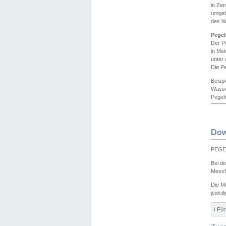
in Ze
umgeb
des W
Pegel
Der P
in Me
unter
Die Pe
Beisp
Wasse
Pegeln
Dow
PEGEL
Bei d
Messf
Die M
jeweil
ℹ️ F