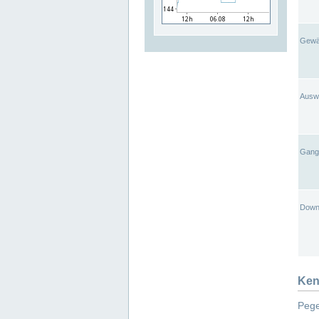
Gewä
Ausw
Gangl
Down
Ken
Pege