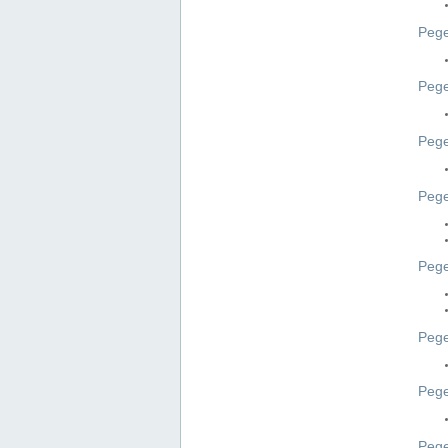
Pege
Pege
Peg
Pege
Pege
Pege
Pege
Peg