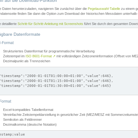
iff auf die Download-Funktion
e Daten herunterzuladen, navigieren Sie zunächst über die
Pegelauswahl-Tabelle
zu einem ge
datenseite finden Sie dann die Option zum Download der historischen Messdaten unterhalb
ne detaillierte
Schritt-für-Schritt-Anleitung mit Screenshots
führt Sie durch den gesamten Down
ügbare Datenformate
-Format
Strukturiertes Datenformat für programmatische Verarbeitung
Zeitstempel im
ISO 8601-Format
↗
mit vollständigen Zeitzoneninformation (Offset von 
Dezimalpunkt als Trennzeichen
"timestamp":"2000-01-01T01:00:00+01:00","value":646},

"timestamp":"2000-01-01T01:15:00+01:00","value":646},

"timestamp":"2000-01-01T01:30:00+01:00","value":645}

Format
Excel-kompatibles Tabellenformat
Vereinfachte Zeitstempeldarstellung in gesetzlicher Zeit (MEZ/MESZ mit Sommerzeitumstel
Semikolon als Feldtrenner
Dezimalkomma (deutsche Notation)
estamp;value
