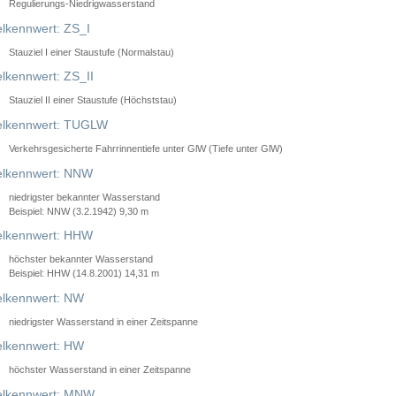
Regulierungs-Niedrigwasserstand
lkennwert: ZS_I
Stauziel I einer Staustufe (Normalstau)
lkennwert: ZS_II
Stauziel II einer Staustufe (Höchststau)
elkennwert: TUGLW
Verkehrsgesicherte Fahrrinnentiefe unter GlW (Tiefe unter GlW)
lkennwert: NNW
niedrigster bekannter Wasserstand
Beispiel: NNW (3.2.1942) 9,30 m
lkennwert: HHW
höchster bekannter Wasserstand
Beispiel: HHW (14.8.2001) 14,31 m
lkennwert: NW
niedrigster Wasserstand in einer Zeitspanne
lkennwert: HW
höchster Wasserstand in einer Zeitspanne
elkennwert: MNW