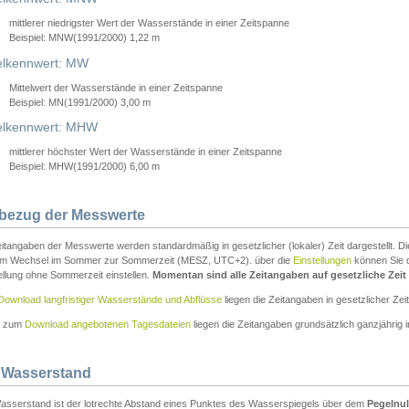
mittlerer niedrigster Wert der Wasserstände in einer Zeitspanne
Beispiel: MNW(1991/2000) 1,22 m
lkennwert: MW
Mittelwert der Wasserstände in einer Zeitspanne
Beispiel: MN(1991/2000) 3,00 m
elkennwert: MHW
mittlerer höchster Wert der Wasserstände in einer Zeitspanne
Beispiel: MHW(1991/2000) 6,00 m
tbezug der Messwerte
itangaben der Messwerte werden standardmäßig in gesetzlicher (lokaler) Zeit dargestellt. D
em Wechsel im Sommer zur Sommerzeit (MESZ, UTC+2). über die
Einstellungen
können Sie d
ellung ohne Sommerzeit einstellen.
Momentan sind alle Zeitangaben auf gesetzliche Zeit e
Download langfristiger Wasserstände und Abflüsse
liegen die Zeitangaben in gesetzlicher Zeit
n zum
Download angebotenen Tagesdateien
liegen die Zeitangaben grundsätzlich ganzjährig in
 Wasserstand
asserstand ist der lotrechte Abstand eines Punktes des Wasserspiegels über dem
Pegelnul