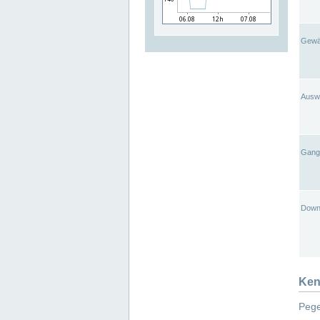
Gewä
Ausw
Gangl
Down
Ken
Pege