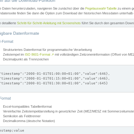
iff auf die Download-Funktion
e Daten herunterzuladen, navigieren Sie zunächst über die
Pegelauswahl-Tabelle
zu einem ge
datenseite finden Sie dann die Option zum Download der historischen Messdaten unterhalb
ne detaillierte
Schritt-für-Schritt-Anleitung mit Screenshots
führt Sie durch den gesamten Down
ügbare Datenformate
-Format
Strukturiertes Datenformat für programmatische Verarbeitung
Zeitstempel im
ISO 8601-Format
↗
mit vollständigen Zeitzoneninformation (Offset von 
Dezimalpunkt als Trennzeichen
"timestamp":"2000-01-01T01:00:00+01:00","value":646},

"timestamp":"2000-01-01T01:15:00+01:00","value":646},

"timestamp":"2000-01-01T01:30:00+01:00","value":645}

Format
Excel-kompatibles Tabellenformat
Vereinfachte Zeitstempeldarstellung in gesetzlicher Zeit (MEZ/MESZ mit Sommerzeitumstel
Semikolon als Feldtrenner
Dezimalkomma (deutsche Notation)
estamp;value
