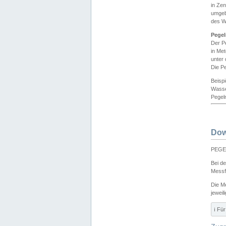
in Ze
umgeb
des W
Pegel
Der P
in Me
unter
Die Pe
Beisp
Wasse
Pegeln
Dow
PEGEL
Bei d
Messf
Die M
jeweil
ℹ️ F