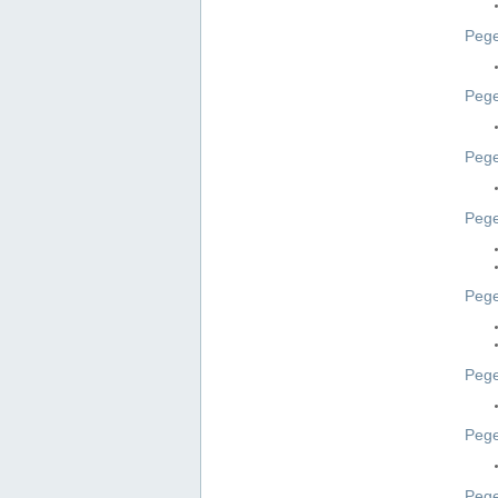
Pege
Pege
Peg
Pege
Pege
Pege
Pege
Peg