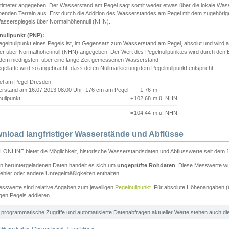
ntimeter angegeben. Der Wasserstand am Pegel sagt somit weder etwas über die lokale Wa
enden Terrain aus. Erst durch die Addition des Wasserstandes am Pegel mit dem zugehörig
asserspiegels über Normalhöhennull (NHN).
nullpunkt (PNP):
egelnullpunkt eines Pegels ist, im Gegensatz zum Wasserstand am Pegel, absolut und wir
ter über Normalhöhennull (NHN) angegeben. Der Wert des Pegelnullpunktes wird durch den Bet
 dem niedrigsten, über eine lange Zeit gemessenen Wasserstand.
gellatte wird so angebracht, dass deren Nullmarkierung dem Pegelnullpunkt entspricht.
iel am Pegel Dresden:
rstand am 16.07.2013 08:00 Uhr: 176 cm am Pegel
1,76
m
ullpunkt
+
102,68
m ü. NHN
=
104,44
m ü. NHN
nload langfristiger Wasserstände und Abflüsse
ONLINE bietet die Möglichkeit, historische Wasserstandsdaten und Abflusswerte seit dem 1
en heruntergeladenen Daten handelt es sich um
ungeprüfte Rohdaten
. Diese Messwerte wur
ehler oder andere Unregelmäßigkeiten enthalten.
esswerte sind relative Angaben zum jeweiligen
Pegelnullpunkt
. Für absolute Höhenangaben 
igen Pegels addieren.
ür programmatische Zugriffe und automatisierte Datenabfragen aktueller Werte stehen auch d