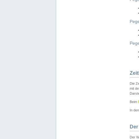
Pege
Peg
Zei
Die Ze
mit d
Darst
Beim
In de
Der
Der W