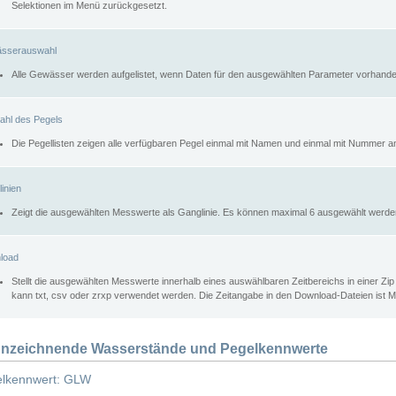
Selektionen im Menü zurückgesetzt.
sserauswahl
Alle Gewässer werden aufgelistet, wenn Daten für den ausgewählten Parameter vorhande
ahl des Pegels
Die Pegellisten zeigen alle verfügbaren Pegel einmal mit Namen und einmal mit Nummer a
inien
Zeigt die ausgewählten Messwerte als Ganglinie. Es können maximal 6 ausgewählt werde
load
Stellt die ausgewählten Messwerte innerhalb eines auswählbaren Zeitbereichs in einer Zi
kann txt, csv oder zrxp verwendet werden. Die Zeitangabe in den Download-Dateien ist 
nzeichnende Wasserstände und Pegelkennwerte
lkennwert: GLW