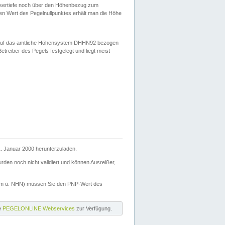
ssertiefe noch über den Höhenbezug zum
en Wert des Pegelnullpunktes erhält man die Höhe
d auf das amtliche Höhensystem DHHN92 bezogen
reiber des Pegels festgelegt und liegt meist
. Januar 2000 herunterzuladen.
den noch nicht validiert und können Ausreißer,
(m ü. NHN) müssen Sie den PNP-Wert des
ie
PEGELONLINE Webservices
zur Verfügung.