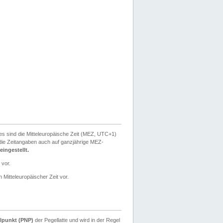
ies sind die Mitteleuropäische Zeit (MEZ, UTC+1)
ie Zeitangaben auch auf ganzjährige MEZ-
ingestellt.
 vor.
 Mitteleuropäischer Zeit vor.
lpunkt (PNP)
der Pegellatte und wird in der Regel