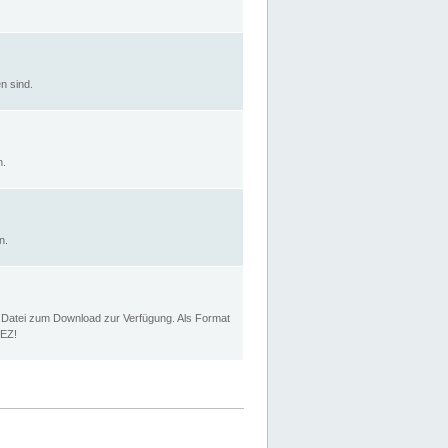
n sind.
n.
n.
p Datei zum Download zur Verfügung. Als Format
MEZ!