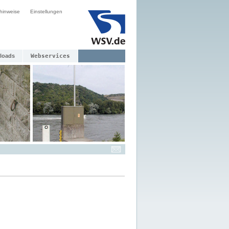
hinweise
Einstellungen
loads
Webservices