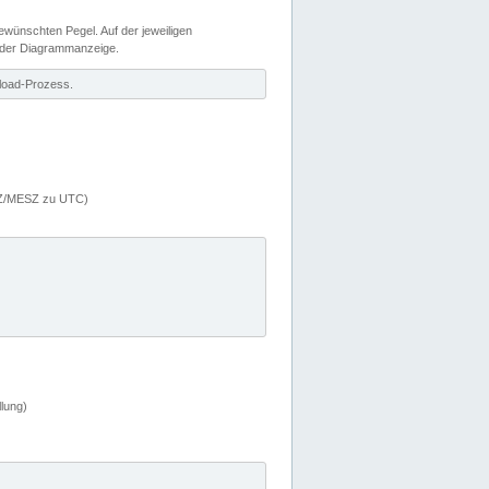
wünschten Pegel. Auf der jeweiligen
 der Diagrammanzeige.
load-Prozess.
MEZ/MESZ zu UTC)
lung)