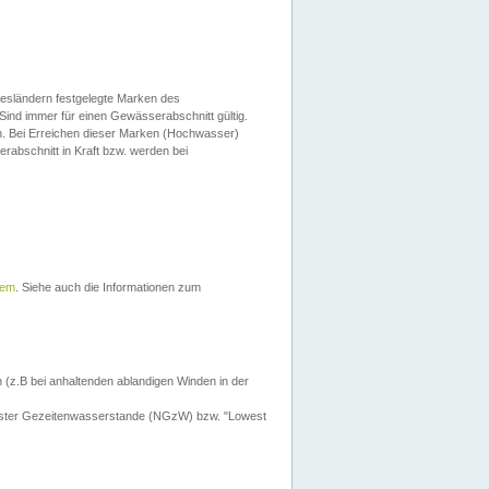
esländern festgelegte Marken des
Sind immer für einen Gewässerabschnitt gültig.
. Bei Erreichen dieser Marken (Hochwasser)
erabschnitt in Kraft bzw. werden bei
tem
. Siehe auch die Informationen zum
 (z.B bei anhaltenden ablandigen Winden in der
drigster Gezeitenwasserstande (NGzW) bzw. "Lowest