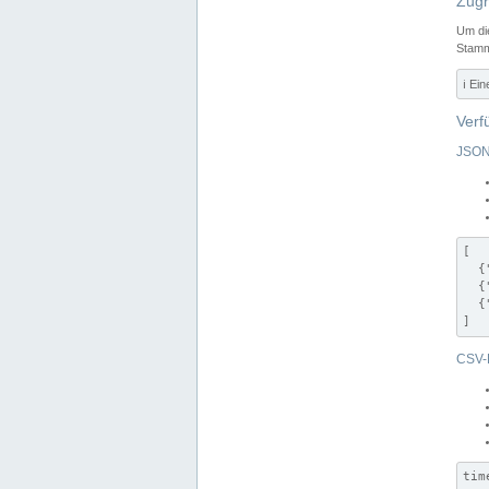
Zugr
Um di
Stamm
ℹ️ Ei
Verf
JSON
[

  {
  {
  {
]
CSV-
tim