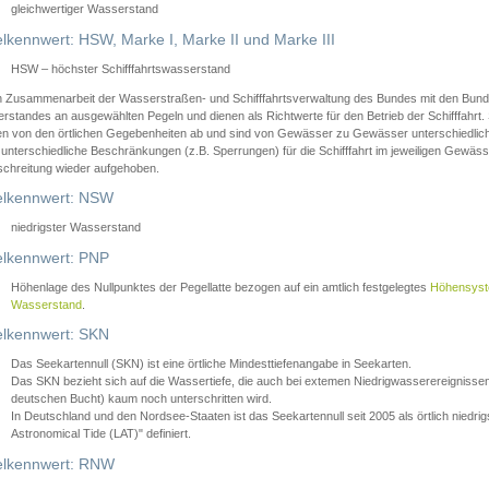
gleichwertiger Wasserstand
lkennwert: HSW, Marke I, Marke II und Marke III
HSW – höchster Schifffahrtswasserstand
in Zusammenarbeit der Wasserstraßen- und Schifffahrtsverwaltung des Bundes mit den Bund
standes an ausgewählten Pegeln und dienen als Richtwerte für den Betrieb der Schifffahrt. 
n von den örtlichen Gegebenheiten ab und sind von Gewässer zu Gewässer unterschiedlich
 unterschiedliche Beschränkungen (z.B. Sperrungen) für die Schifffahrt im jeweiligen Gewäss
schreitung wieder aufgehoben.
lkennwert: NSW
niedrigster Wasserstand
lkennwert: PNP
Höhenlage des Nullpunktes der Pegellatte bezogen auf ein amtlich festgelegtes
Höhensys
Wasserstand
.
lkennwert: SKN
Das Seekartennull (SKN) ist eine örtliche Mindesttiefenangabe in Seekarten.
Das SKN bezieht sich auf die Wassertiefe, die auch bei extemen Niedrigwasserereignissen
deutschen Bucht) kaum noch unterschritten wird.
In Deutschland und den Nordsee-Staaten ist das Seekartennull seit 2005 als örtlich nie
Astronomical Tide (LAT)" definiert.
lkennwert: RNW