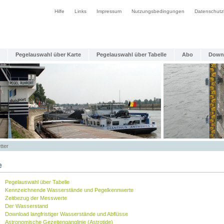
Hilfe
Links
Impressum
Nutzungsbedingungen
Datenschutz
Pegelauswahl über Karte
Pegelauswahl über Tabelle
Abo
Down
tter
e
Pegelauswahl über Tabelle
Kennzeichnende Wasserstände und Pegelkennwerte
Zeitbezug der Messwerte
Der Wasserstand
Download langfristiger Wasserstände und Abflüsse
Astronomische Gezeitenganglinie (Astrotide)