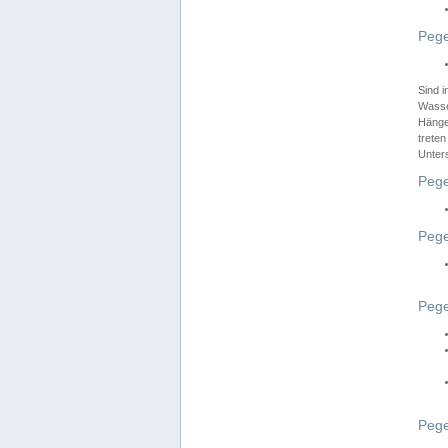
Pege
Sind 
Wasser
Hänge
treten
Unter
Pege
Pege
Pege
Pege