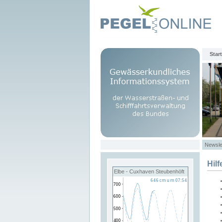
Start
Newsle
Hilf
Elbe - Cuxhaven Steubenhöft