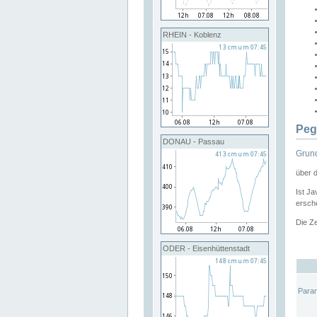
RHEIN - Koblenz
Peg
DONAU - Passau
Grund
über 
Ist Ja
ersche
Die Ze
ODER - Eisenhüttenstadt
Para