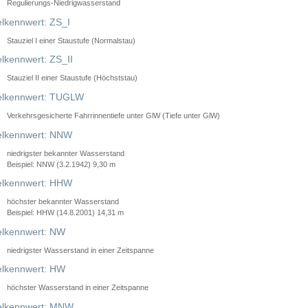
Regulierungs-Niedrigwasserstand
lkennwert: ZS_I
Stauziel I einer Staustufe (Normalstau)
lkennwert: ZS_II
Stauziel II einer Staustufe (Höchststau)
elkennwert: TUGLW
Verkehrsgesicherte Fahrrinnentiefe unter GlW (Tiefe unter GlW)
lkennwert: NNW
niedrigster bekannter Wasserstand
Beispiel: NNW (3.2.1942) 9,30 m
lkennwert: HHW
höchster bekannter Wasserstand
Beispiel: HHW (14.8.2001) 14,31 m
lkennwert: NW
niedrigster Wasserstand in einer Zeitspanne
lkennwert: HW
höchster Wasserstand in einer Zeitspanne
elkennwert: MNW