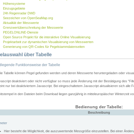
Höhensysteme
Einzugsgebiete
24h Regenradar DWD
Seezeichen von OpenSeaMap.org
Aktualität der Messwerte
Grenzwertüberschreitung der Messwerte
PEGELONLINE-Dienste
Open Source Projekt für die interaktive Online Visualisierung
Projektarbeit zur dynamischen Visualisierung von Messwerten
Generierung von QR-Codes für Pegelstammdatenseiten
elauswahl über Tabelle
legende Funktionsweise der Tabelle
die Tabelle können Pegel gefunden werden und deren Messwerte heruntergeladen oder visuali
vascript deaktiviert oder nicht verfügbar so muss jede Änderung mit der Bestätigung des "Filt
int nur bei deaktiviertem Javascript. Bei eingeschaltetem Javascript aktualisieren sich alle 
itstempel in den Dateien beim Download liegen ganzjährig in mitteleuropäischer Winterzeit vo
Bedienung der Tabelle:
Beschreibung
meter
Hier besteht die Möglichkeit, die auszuwertende Messgröße einzustellen. Bei einer Ände