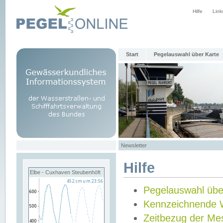
Hilfe
Link
Start
Pegelauswahl über Karte
Newsletter
Hilfe
Elbe - Cuxhaven Steubenhöft
Pegelauswahl übe
Kennzeichnende 
Zeitbezug der Me