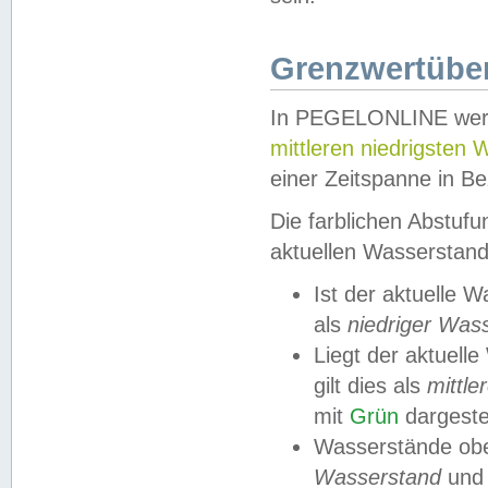
Grenzwertüber
In PEGELONLINE werde
mittleren niedrigsten
einer Zeitspanne in Be
Die farblichen Abstuf
aktuellen Wasserstand
Ist der aktuelle 
als
niedriger Was
Liegt der aktue
gilt dies als
mittle
mit
Grün
dargestel
Wasserstände obe
Wasserstand
und