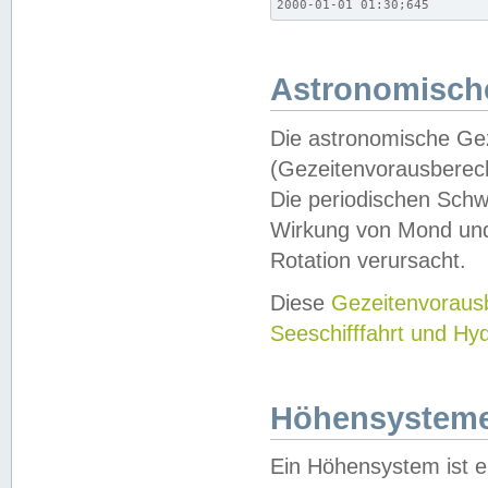
2000-01-01 01:30;645
Astronomische
Die astronomische Gez
(Gezeitenvorausberec
Die periodischen Schw
Wirkung von Mond und
Rotation verursacht.
Diese
Gezeitenvorau
Seeschifffahrt und Hy
Höhensystem
Ein Höhensystem ist e