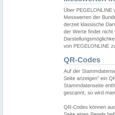
Über PEGELONLINE wer
Messwerten der Bundes
derzeit klassische Da
der Werte findet nicht 
Darstellungsmöglichkei
von PEGELONLINE zu 
QR-Codes
Auf der Stammdatensei
Seite anzeigen" ein Q
Stammdatenseite enthä
gescannt, so wird man
QR-Codes können auc
Seite eines Pegels be