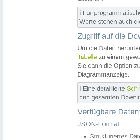
ℹ️ Für programmatisch
Werte stehen auch d
Zugriff auf die D
Um die Daten herunter
Tabelle
zu einem gewün
Sie dann die Option z
Diagrammanzeige.
ℹ️ Eine detaillierte
Schr
den gesamten Downlo
Verfügbare Daten
JSON-Format
Strukturiertes Da