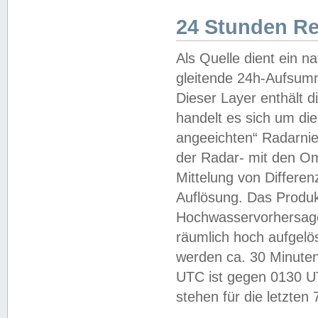
24 Stunden R
Als Quelle dient ein n
gleitende 24h-Aufsum
Dieser Layer enthält
handelt es sich um di
angeeichten“ Radarnie
der Radar- mit den O
Mittelung von Differe
Auflösung. Das Produk
Hochwasservorhersagez
räumlich hoch aufgelö
werden ca. 30 Minuten
UTC ist gegen 0130 UTC
stehen für die letzten