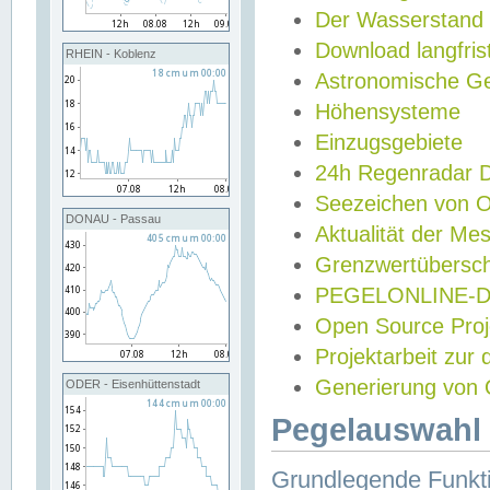
Der Wasserstand
Download langfris
RHEIN - Koblenz
Astronomische Gez
Höhensysteme
Einzugsgebiete
24h Regenradar
Seezeichen von 
DONAU - Passau
Aktualität der Me
Grenzwertübersch
PEGELONLINE-Di
Open Source Projek
Projektarbeit zur
Generierung von 
ODER - Eisenhüttenstadt
Pegelauswahl 
Grundlegende Funkti