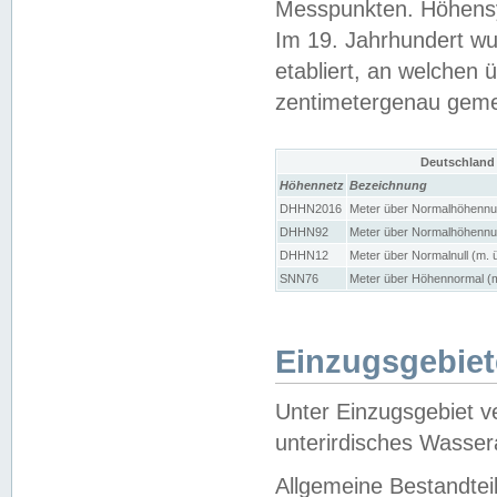
Messpunkten. Höhensy
Im 19. Jahrhundert wu
etabliert, an welchen 
zentimetergenau gem
Deutschland
Höhennetz
Bezeichnung
DHHN2016
Meter über Normalhöhennul
DHHN92
Meter über Normalhöhennul
DHHN12
Meter über Normalnull (m. 
SNN76
Meter über Höhennormal (m
Einzugsgebiet
Unter Einzugsgebiet v
unterirdisches Wasser
Allgemeine Bestandtei