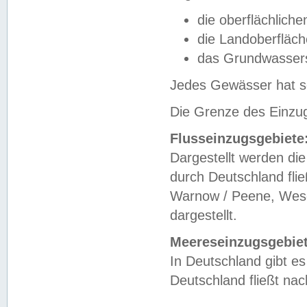
die oberflächlich
die Landoberfläc
das Grundwasser
Jedes Gewässer hat se
Die Grenze des Einzug
Flusseinzugsgebiete
Dargestellt werden die
durch Deutschland fli
Warnow / Peene, Weser
dargestellt.
Meereseinzugsgebiet
In Deutschland gibt 
Deutschland fließt n