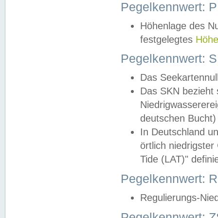
Pegelkennwert: 
Höhenlage des Nul
festgelegtes
Höhe
Pegelkennwert: 
Das Seekartennull
Das SKN bezieht s
Niedrigwassererei
deutschen Bucht) 
In Deutschland un
örtlich niedrigst
Tide (LAT)" definie
Pegelkennwert:
Regulierungs-Nie
Pegelkennwert: Z