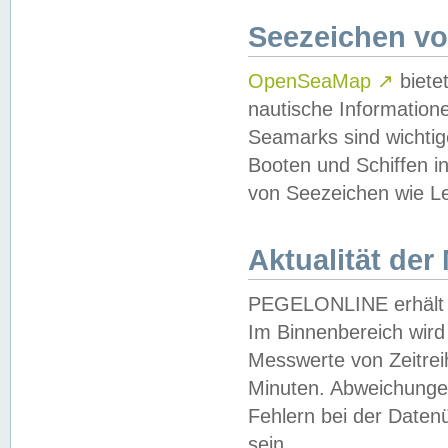
Seezeichen v
OpenSeaMap
↗
biete
nautische Information
Seamarks sind wichtig
Booten und Schiffen i
von Seezeichen wie Le
Aktualität der
PEGELONLINE erhält u
Im Binnenbereich wird 
Messwerte von Zeitreih
Minuten. Abweichungen
Fehlern bei der Daten
sein.