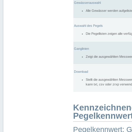
Gewässerauswahl
Alle Gewässer werden aufgelist
Auswahl des Pegels
Die Pegellisten zeigen alle ver
Ganglinien
Zeigt die ausgewählten Messwer
Download
Stellt die ausgewählten Messwer
kann txt, csv oder zrxp verwen
Kennzeichnen
Pegelkennwer
Pegelkennwert: 