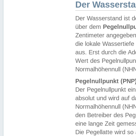
Der Wasserst
Der Wasserstand ist d
über dem
Pegelnullp
Zentimeter angegeben
die lokale Wassertie
aus. Erst durch die A
Wert des Pegelnullpun
Normalhöhennull (NHN
Pegelnullpunkt (PNP)
Der Pegelnullpunkt ei
absolut und wird auf
Normalhöhennull (NHN
den Betreiber des Pege
eine lange Zeit geme
Die Pegellatte wird s