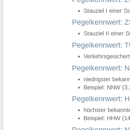
Stauziel I einer S
Pegelkennwert: Z
Stauziel II einer 
Pegelkennwert:
Verkehrsgesichert
Pegelkennwert:
niedrigster bekan
Beispiel: NNW (3
Pegelkennwert:
höchster bekannt
Beispiel: HHW (1
Pegelkennwert: 