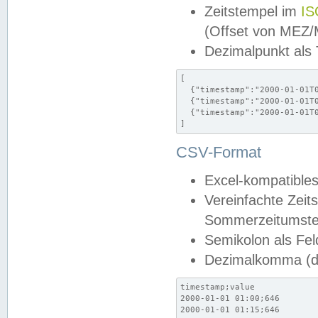
Zeitstempel im
IS
(Offset von MEZ
Dezimalpunkt als
[

  {"timestamp":"2000-01-01T0
  {"timestamp":"2000-01-01T0
  {"timestamp":"2000-01-01T0
]
CSV-Format
Excel-kompatibles
Vereinfachte Zeit
Sommerzeitumstel
Semikolon als Fel
Dezimalkomma (de
timestamp;value

2000-01-01 01:00;646

2000-01-01 01:15;646
