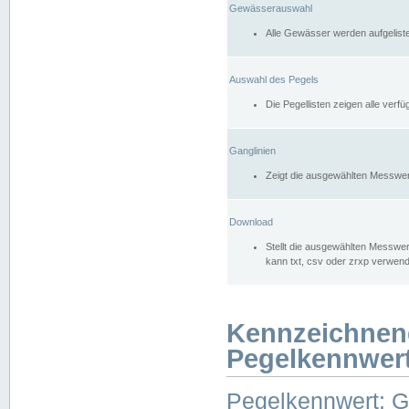
Gewässerauswahl
Alle Gewässer werden aufgelist
Auswahl des Pegels
Die Pegellisten zeigen alle ver
Ganglinien
Zeigt die ausgewählten Messwer
Download
Stellt die ausgewählten Messwer
kann txt, csv oder zrxp verwen
Kennzeichnen
Pegelkennwer
Pegelkennwert: 