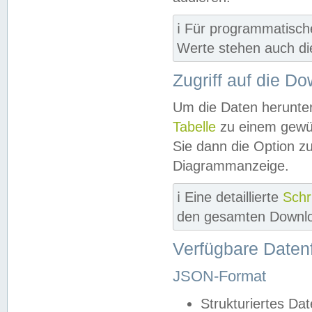
ℹ️ Für programmatisch
Werte stehen auch d
Zugriff auf die D
Um die Daten herunter
Tabelle
zu einem gewün
Sie dann die Option z
Diagrammanzeige.
ℹ️ Eine detaillierte
Schr
den gesamten Downlo
Verfügbare Daten
JSON-Format
Strukturiertes Da