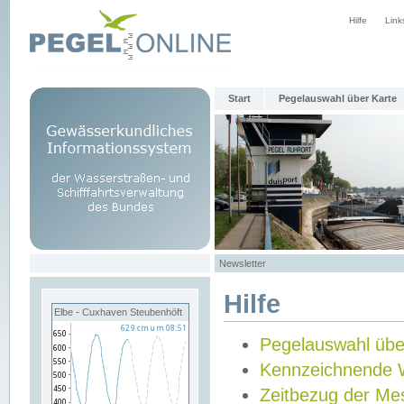
Hilfe
Link
Start
Pegelauswahl über Karte
Newsletter
Hilfe
Elbe - Cuxhaven Steubenhöft
Pegelauswahl übe
Kennzeichnende 
Zeitbezug der Me