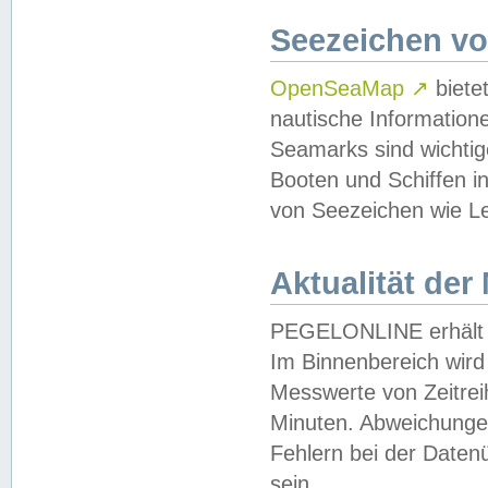
Seezeichen v
OpenSeaMap
↗
biete
nautische Information
Seamarks sind wichtig
Booten und Schiffen i
von Seezeichen wie Le
Aktualität der
PEGELONLINE erhält u
Im Binnenbereich wird 
Messwerte von Zeitreih
Minuten. Abweichungen
Fehlern bei der Daten
sein.