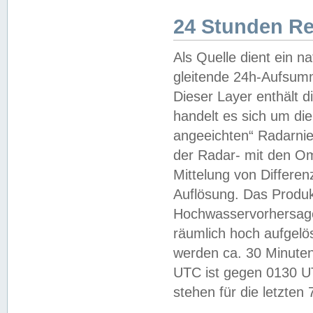
24 Stunden R
Als Quelle dient ein n
gleitende 24h-Aufsum
Dieser Layer enthält
handelt es sich um di
angeeichten“ Radarnie
der Radar- mit den O
Mittelung von Differe
Auflösung. Das Produk
Hochwasservorhersagez
räumlich hoch aufgelö
werden ca. 30 Minuten
UTC ist gegen 0130 UTC
stehen für die letzten