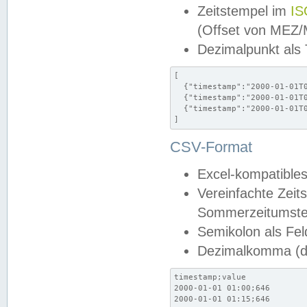
Zeitstempel im
IS
(Offset von MEZ
Dezimalpunkt als
[

  {"timestamp":"2000-01-01T0
  {"timestamp":"2000-01-01T0
  {"timestamp":"2000-01-01T0
]
CSV-Format
Excel-kompatibles
Vereinfachte Zeit
Sommerzeitumstel
Semikolon als Fel
Dezimalkomma (de
timestamp;value

2000-01-01 01:00;646

2000-01-01 01:15;646
