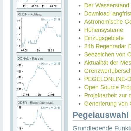
Der Wasserstand
Download langfris
RHEIN - Koblenz
Astronomische Gez
Höhensysteme
Einzugsgebiete
24h Regenradar
Seezeichen von 
DONAU - Passau
Aktualität der Me
Grenzwertübersch
PEGELONLINE-Di
Open Source Projek
Projektarbeit zur
Generierung von 
ODER - Eisenhüttenstadt
Pegelauswahl 
Grundlegende Funkti