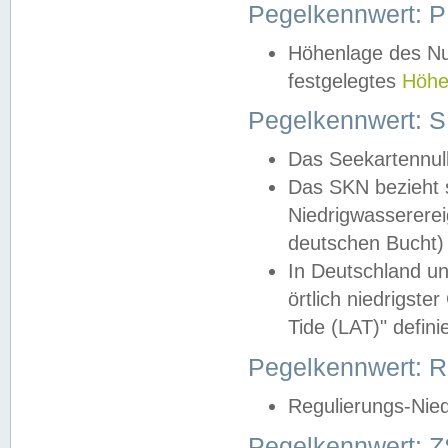
Pegelkennwert: 
Höhenlage des Nul
festgelegtes
Höhe
Pegelkennwert: 
Das Seekartennull
Das SKN bezieht s
Niedrigwassererei
deutschen Bucht) 
In Deutschland un
örtlich niedrigst
Tide (LAT)" definie
Pegelkennwert:
Regulierungs-Nie
Pegelkennwert: Z