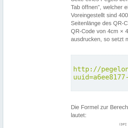
Tab öffnen", welcher 
Voreingestellt sind 4
Seitenlänge des QR-C
QR-Code von 4cm × 4c
ausdrucken, so setzt 
http://pegelo
uuid=a6ee8177
Die Formel zur Berech
lautet:
			(DPI × Druckkantenlänge in cm) ÷ 2,54 = Kantenlänge in Pixel
