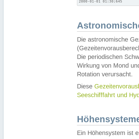
2000-01-01 01:30;645
Astronomische
Die astronomische Gez
(Gezeitenvorausberec
Die periodischen Schw
Wirkung von Mond und
Rotation verursacht.
Diese
Gezeitenvorau
Seeschifffahrt und Hy
Höhensystem
Ein Höhensystem ist e