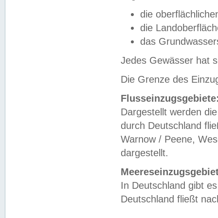
die oberflächlich
die Landoberfläc
das Grundwasser
Jedes Gewässer hat se
Die Grenze des Einzug
Flusseinzugsgebiete
Dargestellt werden die
durch Deutschland fli
Warnow / Peene, Weser
dargestellt.
Meereseinzugsgebiet
In Deutschland gibt 
Deutschland fließt n