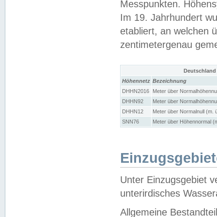
Messpunkten. Höhensy
Im 19. Jahrhundert wu
etabliert, an welchen 
zentimetergenau gem
Deutschland
Höhennetz
Bezeichnung
DHHN2016
Meter über Normalhöhennul
DHHN92
Meter über Normalhöhennul
DHHN12
Meter über Normalnull (m. 
SNN76
Meter über Höhennormal (m
Einzugsgebiet
Unter Einzugsgebiet v
unterirdisches Wasser
Allgemeine Bestandtei