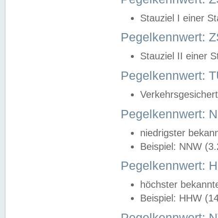
Stauziel I einer S
Pegelkennwert: Z
Stauziel II einer 
Pegelkennwert:
Verkehrsgesichert
Pegelkennwert:
niedrigster bekan
Beispiel: NNW (3
Pegelkennwert:
höchster bekannt
Beispiel: HHW (1
Pegelkennwert: 