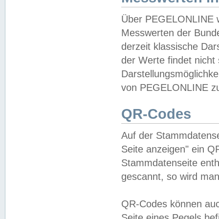
Über PEGELONLINE wer
Messwerten der Bundes
derzeit klassische Da
der Werte findet nicht 
Darstellungsmöglichkei
von PEGELONLINE zu 
QR-Codes
Auf der Stammdatensei
Seite anzeigen" ein Q
Stammdatenseite enthä
gescannt, so wird man
QR-Codes können auc
Seite eines Pegels be