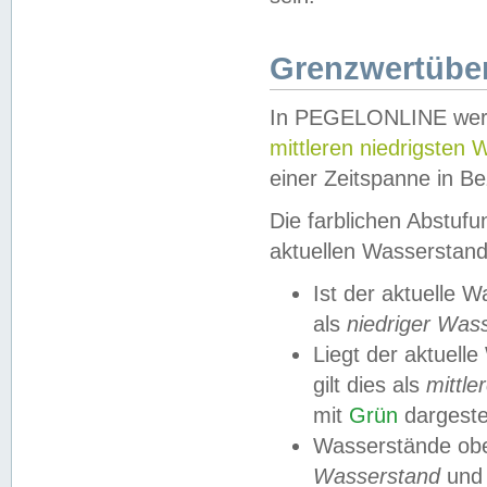
Grenzwertüber
In PEGELONLINE werde
mittleren niedrigsten
einer Zeitspanne in Be
Die farblichen Abstuf
aktuellen Wasserstand
Ist der aktuelle 
als
niedriger Was
Liegt der aktue
gilt dies als
mittle
mit
Grün
dargestel
Wasserstände obe
Wasserstand
und