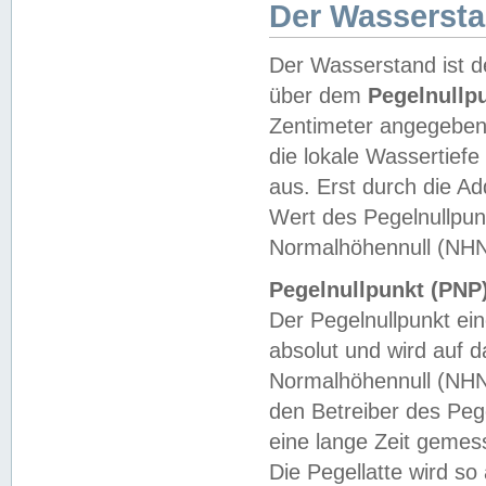
Der Wasserst
Der Wasserstand ist d
über dem
Pegelnullp
Zentimeter angegeben
die lokale Wassertie
aus. Erst durch die A
Wert des Pegelnullpun
Normalhöhennull (NHN
Pegelnullpunkt (PNP)
Der Pegelnullpunkt ei
absolut und wird auf
Normalhöhennull (NHN
den Betreiber des Pege
eine lange Zeit geme
Die Pegellatte wird s