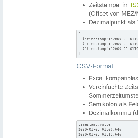
Zeitstempel im
IS
(Offset von MEZ
Dezimalpunkt als
[

  {"timestamp":"2000-01-01T0
  {"timestamp":"2000-01-01T0
  {"timestamp":"2000-01-01T0
]
CSV-Format
Excel-kompatibles
Vereinfachte Zeit
Sommerzeitumstel
Semikolon als Fel
Dezimalkomma (de
timestamp;value

2000-01-01 01:00;646

2000-01-01 01:15;646
