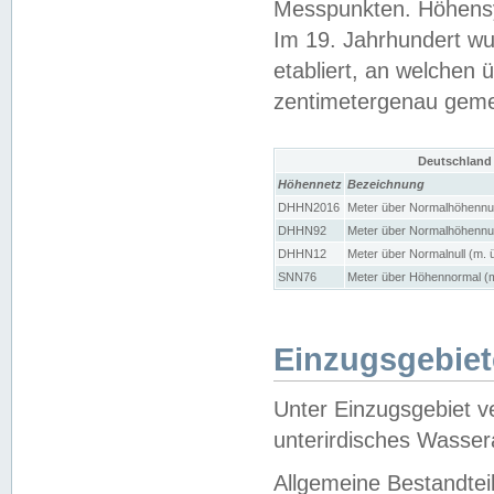
Messpunkten. Höhensy
Im 19. Jahrhundert wu
etabliert, an welchen 
zentimetergenau gem
Deutschland
Höhennetz
Bezeichnung
DHHN2016
Meter über Normalhöhennul
DHHN92
Meter über Normalhöhennul
DHHN12
Meter über Normalnull (m. 
SNN76
Meter über Höhennormal (m
Einzugsgebiet
Unter Einzugsgebiet v
unterirdisches Wasser
Allgemeine Bestandtei