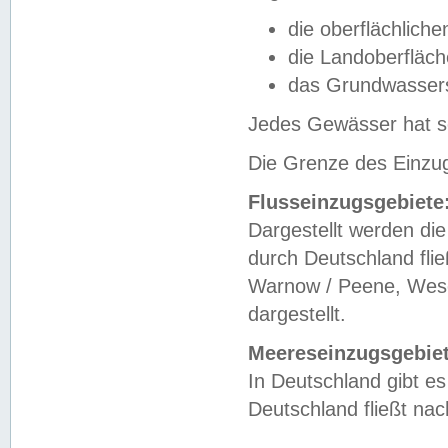
die oberflächlich
die Landoberfläc
das Grundwasser
Jedes Gewässer hat se
Die Grenze des Einzug
Flusseinzugsgebiete
Dargestellt werden die
durch Deutschland fli
Warnow / Peene, Weser
dargestellt.
Meereseinzugsgebiet
In Deutschland gibt 
Deutschland fließt n