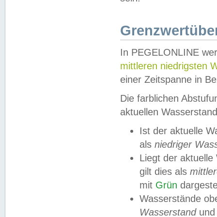
Grenzwertüber
In PEGELONLINE werde
mittleren niedrigsten
einer Zeitspanne in Be
Die farblichen Abstuf
aktuellen Wasserstand
Ist der aktuelle 
als
niedriger Was
Liegt der aktue
gilt dies als
mittle
mit
Grün
dargestel
Wasserstände obe
Wasserstand
und