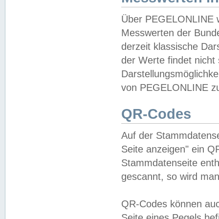
Über PEGELONLINE wer
Messwerten der Bundes
derzeit klassische Da
der Werte findet nicht 
Darstellungsmöglichkei
von PEGELONLINE zu 
QR-Codes
Auf der Stammdatensei
Seite anzeigen" ein Q
Stammdatenseite enthä
gescannt, so wird man
QR-Codes können auc
Seite eines Pegels be