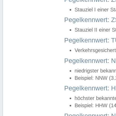
Stauziel I einer S
Pegelkennwert: Z
Stauziel II einer 
Pegelkennwert:
Verkehrsgesichert
Pegelkennwert:
niedrigster bekan
Beispiel: NNW (3
Pegelkennwert:
höchster bekannt
Beispiel: HHW (1
Pegelkennwert: 