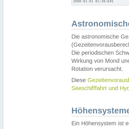
2000-01-01 01:30;645
Astronomische
Die astronomische Gez
(Gezeitenvorausberec
Die periodischen Schw
Wirkung von Mond und
Rotation verursacht.
Diese
Gezeitenvorau
Seeschifffahrt und Hy
Höhensystem
Ein Höhensystem ist e