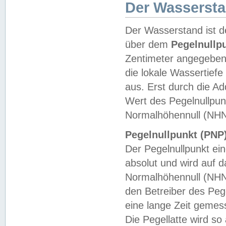
Der Wasserst
Der Wasserstand ist d
über dem
Pegelnullp
Zentimeter angegeben
die lokale Wassertie
aus. Erst durch die A
Wert des Pegelnullpun
Normalhöhennull (NHN
Pegelnullpunkt (PNP)
Der Pegelnullpunkt ei
absolut und wird auf
Normalhöhennull (NHN
den Betreiber des Pege
eine lange Zeit geme
Die Pegellatte wird s