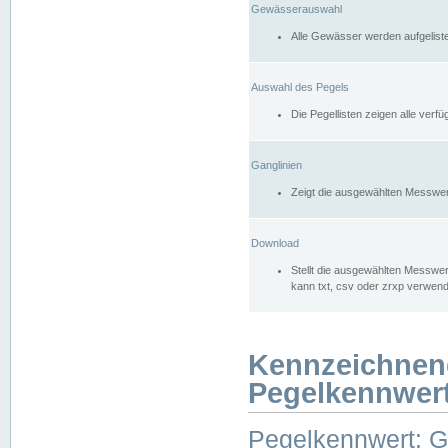
Gewässerauswahl
Alle Gewässer werden aufgelist
Auswahl des Pegels
Die Pegellisten zeigen alle ver
Ganglinien
Zeigt die ausgewählten Messwer
Download
Stellt die ausgewählten Messwer
kann txt, csv oder zrxp verwen
Kennzeichnen
Pegelkennwer
Pegelkennwert: 