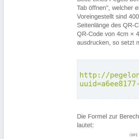
Tab öffnen", welcher 
Voreingestellt sind 4
Seitenlänge des QR-C
QR-Code von 4cm × 4c
ausdrucken, so setzt 
http://pegelo
uuid=a6ee8177
Die Formel zur Berech
lautet:
			(DPI × Druckkantenlänge in cm) ÷ 2,54 = Kantenlänge in Pixel
