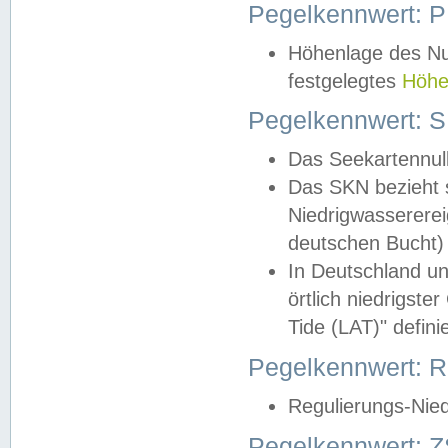
Pegelkennwert: 
Höhenlage des Nul
festgelegtes
Höhe
Pegelkennwert: 
Das Seekartennull
Das SKN bezieht s
Niedrigwassererei
deutschen Bucht) 
In Deutschland un
örtlich niedrigst
Tide (LAT)" definie
Pegelkennwert:
Regulierungs-Nie
Pegelkennwert: Z