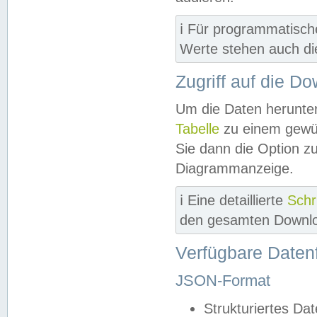
ℹ️ Für programmatisch
Werte stehen auch d
Zugriff auf die D
Um die Daten herunter
Tabelle
zu einem gewün
Sie dann die Option z
Diagrammanzeige.
ℹ️ Eine detaillierte
Schr
den gesamten Downlo
Verfügbare Daten
JSON-Format
Strukturiertes Da