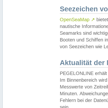
Seezeichen v
OpenSeaMap
↗
biete
nautische Information
Seamarks sind wichtig
Booten und Schiffen i
von Seezeichen wie Le
Aktualität der
PEGELONLINE erhält u
Im Binnenbereich wird 
Messwerte von Zeitreih
Minuten. Abweichungen
Fehlern bei der Daten
sein.