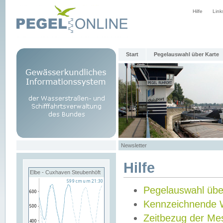
Hilfe
Link
Start
Pegelauswahl über Karte
Newsletter
Hilfe
Elbe - Cuxhaven Steubenhöft
Pegelauswahl übe
Kennzeichnende 
Zeitbezug der Me