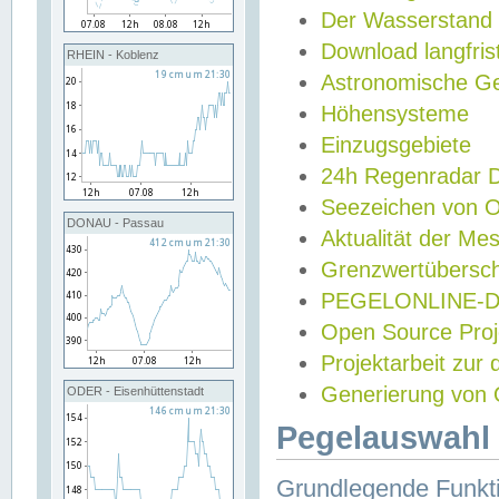
Der Wasserstand
Download langfris
RHEIN - Koblenz
Astronomische Gez
Höhensysteme
Einzugsgebiete
24h Regenradar
Seezeichen von 
DONAU - Passau
Aktualität der Me
Grenzwertübersch
PEGELONLINE-Di
Open Source Projek
Projektarbeit zur
Generierung von 
ODER - Eisenhüttenstadt
Pegelauswahl 
Grundlegende Funkti