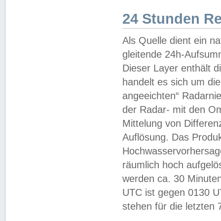
24 Stunden R
Als Quelle dient ein n
gleitende 24h-Aufsum
Dieser Layer enthält
handelt es sich um di
angeeichten“ Radarnie
der Radar- mit den O
Mittelung von Differe
Auflösung. Das Produk
Hochwasservorhersagez
räumlich hoch aufgelö
werden ca. 30 Minuten
UTC ist gegen 0130 UTC
stehen für die letzten