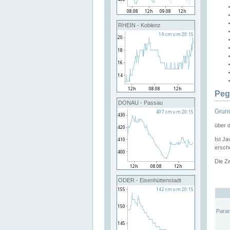
RHEIN - Koblenz
Peg
DONAU - Passau
Grund
über 
Ist Ja
ersche
Die Ze
ODER - Eisenhüttenstadt
Para