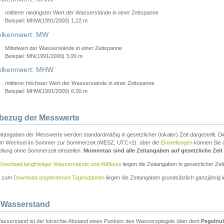
mittlerer niedrigster Wert der Wasserstände in einer Zeitspanne
Beispiel: MNW(1991/2000) 1,22 m
lkennwert: MW
Mittelwert der Wasserstände in einer Zeitspanne
Beispiel: MN(1991/2000) 3,00 m
elkennwert: MHW
mittlerer höchster Wert der Wasserstände in einer Zeitspanne
Beispiel: MHW(1991/2000) 6,00 m
tbezug der Messwerte
itangaben der Messwerte werden standardmäßig in gesetzlicher (lokaler) Zeit dargestellt. D
em Wechsel im Sommer zur Sommerzeit (MESZ, UTC+2). über die
Einstellungen
können Sie d
ellung ohne Sommerzeit einstellen.
Momentan sind alle Zeitangaben auf gesetzliche Zeit e
Download langfristiger Wasserstände und Abflüsse
liegen die Zeitangaben in gesetzlicher Zeit
n zum
Download angebotenen Tagesdateien
liegen die Zeitangaben grundsätzlich ganzjährig in
 Wasserstand
asserstand ist der lotrechte Abstand eines Punktes des Wasserspiegels über dem
Pegelnul