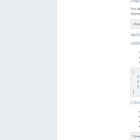
Zugr
Um di
Stamm
ℹ️ Ei
Verf
JSON
[

  {
  {
  {
]
CSV-
tim