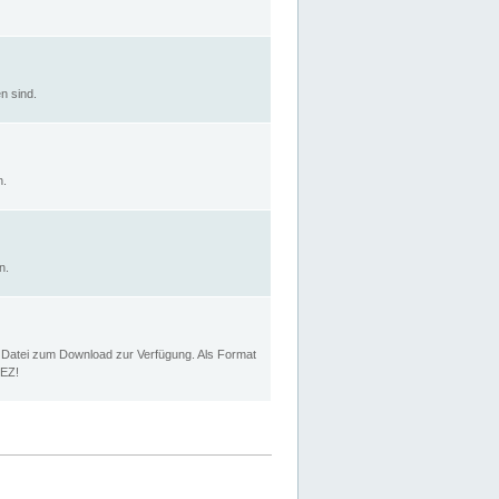
n sind.
n.
n.
p Datei zum Download zur Verfügung. Als Format
MEZ!