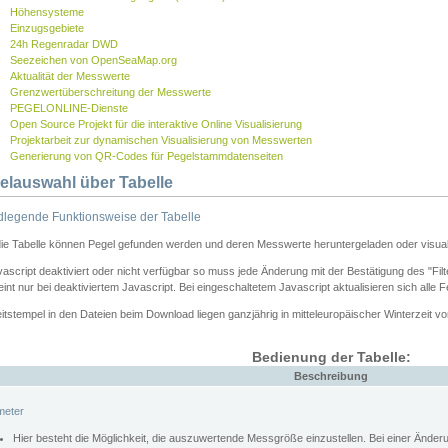
Höhensysteme
Einzugsgebiete
24h Regenradar DWD
Seezeichen von OpenSeaMap.org
Aktualität der Messwerte
Grenzwertüberschreitung der Messwerte
PEGELONLINE-Dienste
Open Source Projekt für die interaktive Online Visualisierung
Projektarbeit zur dynamischen Visualisierung von Messwerten
Generierung von QR-Codes für Pegelstammdatenseiten
elauswahl über Tabelle
legende Funktionsweise der Tabelle
die Tabelle können Pegel gefunden werden und deren Messwerte heruntergeladen oder visuali
vascript deaktiviert oder nicht verfügbar so muss jede Änderung mit der Bestätigung des "Filt
int nur bei deaktiviertem Javascript. Bei eingeschaltetem Javascript aktualisieren sich alle 
itstempel in den Dateien beim Download liegen ganzjährig in mitteleuropäischer Winterzeit vo
Bedienung der Tabelle:
Beschreibung
meter
Hier besteht die Möglichkeit, die auszuwertende Messgröße einzustellen. Bei einer Ände