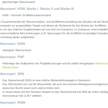
gleichwertiger Wasserstand
lkennwert: HSW, Marke I, Marke II und Marke III
HSW – höchster Schifffahrtswasserstand
in Zusammenarbeit der Wasserstraßen- und Schifffahrtsverwaltung des Bundes mit den Bund
standes an ausgewählten Pegeln und dienen als Richtwerte für den Betrieb der Schifffahrt. 
n von den örtlichen Gegebenheiten ab und sind von Gewässer zu Gewässer unterschiedlich
 unterschiedliche Beschränkungen (z.B. Sperrungen) für die Schifffahrt im jeweiligen Gewäss
schreitung wieder aufgehoben.
lkennwert: NSW
niedrigster Wasserstand
lkennwert: PNP
Höhenlage des Nullpunktes der Pegellatte bezogen auf ein amtlich festgelegtes
Höhensys
Wasserstand
.
lkennwert: SKN
Das Seekartennull (SKN) ist eine örtliche Mindesttiefenangabe in Seekarten.
Das SKN bezieht sich auf die Wassertiefe, die auch bei extemen Niedrigwasserereignissen
deutschen Bucht) kaum noch unterschritten wird.
In Deutschland und den Nordsee-Staaten ist das Seekartennull seit 2005 als örtlich nie
Astronomical Tide (LAT)" definiert.
lkennwert: RNW