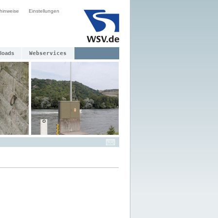
hinweise
Einstellungen
loads
Webservices