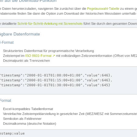
iff auf die Download-Funktion
e Daten herunterzuladen, navigieren Sie zunächst über die
Pegelauswahl-Tabelle
zu einem ge
datenseite finden Sie dann die Option zum Download der historischen Messdaten unterhalb
ne detaillierte
Schritt-für-Schritt-Anleitung mit Screenshots
führt Sie durch den gesamten Down
ügbare Datenformate
-Format
Strukturiertes Datenformat für programmatische Verarbeitung
Zeitstempel im
ISO 8601-Format
↗
mit vollständigen Zeitzoneninformation (Offset von 
Dezimalpunkt als Trennzeichen
"timestamp":"2000-01-01T01:00:00+01:00","value":646},

"timestamp":"2000-01-01T01:15:00+01:00","value":646},

"timestamp":"2000-01-01T01:30:00+01:00","value":645}

Format
Excel-kompatibles Tabellenformat
Vereinfachte Zeitstempeldarstellung in gesetzlicher Zeit (MEZ/MESZ mit Sommerzeitumstel
Semikolon als Feldtrenner
Dezimalkomma (deutsche Notation)
estamp;value
