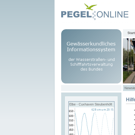
Start
Newsle
Hilf
Elbe - Cuxhaven Steubenhöft