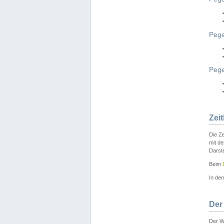
Pege
Peg
Zei
Die Ze
mit d
Darst
Beim
In de
Der
Der W