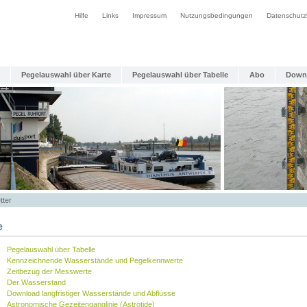
Hilfe
Links
Impressum
Nutzungsbedingungen
Datenschutz
Pegelauswahl über Karte
Pegelauswahl über Tabelle
Abo
Down
tter
e
Pegelauswahl über Tabelle
Kennzeichnende Wasserstände und Pegelkennwerte
Zeitbezug der Messwerte
Der Wasserstand
Download langfristiger Wasserstände und Abflüsse
Astronomische Gezeitenganglinie (Astrotide)