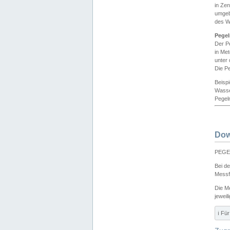
in Ze
umgeb
des W
Pegel
Der P
in Me
unter
Die Pe
Beisp
Wasse
Pegeln
Dow
PEGEL
Bei d
Messf
Die M
jeweil
ℹ️ F