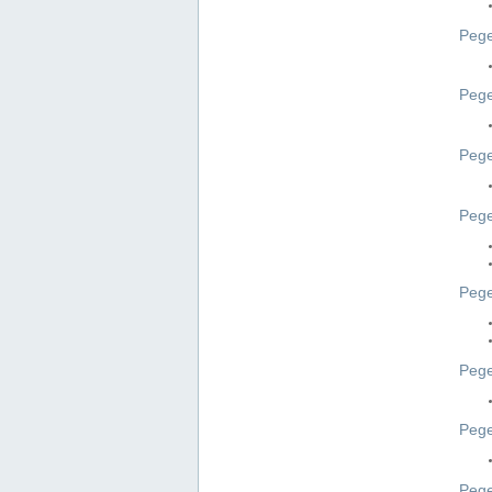
Pege
Pege
Peg
Pege
Pege
Pege
Pege
Peg