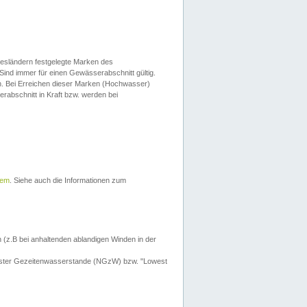
esländern festgelegte Marken des
Sind immer für einen Gewässerabschnitt gültig.
. Bei Erreichen dieser Marken (Hochwasser)
erabschnitt in Kraft bzw. werden bei
tem
. Siehe auch die Informationen zum
 (z.B bei anhaltenden ablandigen Winden in der
drigster Gezeitenwasserstande (NGzW) bzw. "Lowest