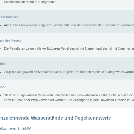
Selektionen im Menü zurückgesetzt.
sserauswahl
Alle Gewässer werden aufgelistet, wenn Daten für den ausgewählten Parameter vorhande
ahl des Pegels
Die Pegellisten zeigen alle verfügbaren Pegel einmal mit Namen und einmal mit Nummer a
inien
Zeigt die ausgewählten Messwerte als Ganglinie. Es können maximal 6 ausgewählt werde
load
Stellt die ausgewählten Messwerte innerhalb eines auswählbaren Zeitbereichs in einer Zi
kann txt, csv oder zrxp verwendet werden. Die Zeitangabe in den Download-Dateien ist 
nzeichnende Wasserstände und Pegelkennwerte
lkennwert: GLW