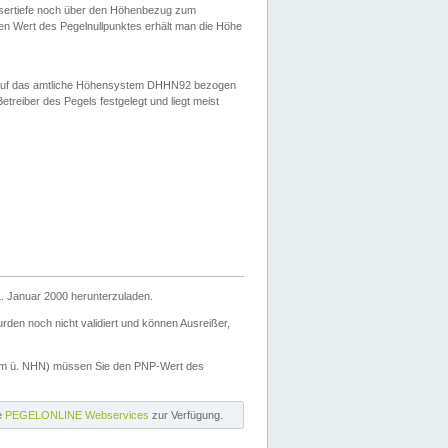
ssertiefe noch über den Höhenbezug zum
en Wert des Pegelnullpunktes erhält man die Höhe
d auf das amtliche Höhensystem DHHN92 bezogen
reiber des Pegels festgelegt und liegt meist
. Januar 2000 herunterzuladen.
den noch nicht validiert und können Ausreißer,
(m ü. NHN) müssen Sie den PNP-Wert des
ie
PEGELONLINE Webservices
zur Verfügung.