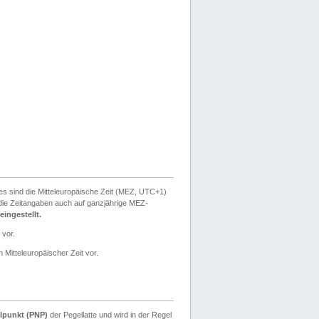
ies sind die Mitteleuropäische Zeit (MEZ, UTC+1)
ie Zeitangaben auch auf ganzjährige MEZ-
ingestellt.
 vor.
 Mitteleuropäischer Zeit vor.
lpunkt (PNP)
der Pegellatte und wird in der Regel