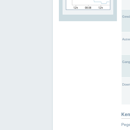
Gewä
Ausw
Gangl
Down
Ken
Pege