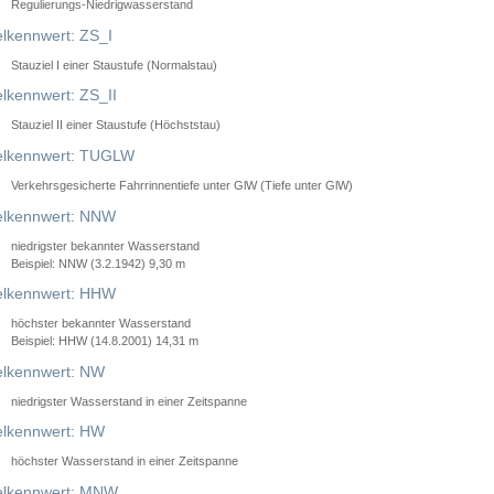
Regulierungs-Niedrigwasserstand
lkennwert: ZS_I
Stauziel I einer Staustufe (Normalstau)
lkennwert: ZS_II
Stauziel II einer Staustufe (Höchststau)
elkennwert: TUGLW
Verkehrsgesicherte Fahrrinnentiefe unter GlW (Tiefe unter GlW)
lkennwert: NNW
niedrigster bekannter Wasserstand
Beispiel: NNW (3.2.1942) 9,30 m
lkennwert: HHW
höchster bekannter Wasserstand
Beispiel: HHW (14.8.2001) 14,31 m
lkennwert: NW
niedrigster Wasserstand in einer Zeitspanne
lkennwert: HW
höchster Wasserstand in einer Zeitspanne
elkennwert: MNW