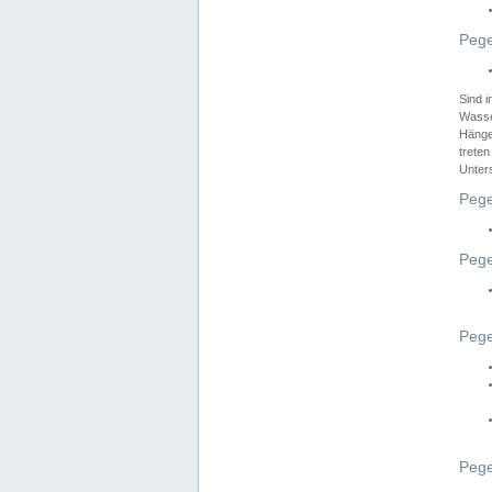
Pege
Sind 
Wasser
Hänge
treten
Unter
Pege
Pege
Pege
Pege