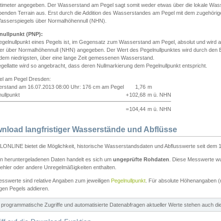
ntimeter angegeben. Der Wasserstand am Pegel sagt somit weder etwas über die lokale Wa
enden Terrain aus. Erst durch die Addition des Wasserstandes am Pegel mit dem zugehörig
asserspiegels über Normalhöhennull (NHN).
nullpunkt (PNP):
egelnullpunkt eines Pegels ist, im Gegensatz zum Wasserstand am Pegel, absolut und wir
ter über Normalhöhennull (NHN) angegeben. Der Wert des Pegelnullpunktes wird durch den Bet
 dem niedrigsten, über eine lange Zeit gemessenen Wasserstand.
gellatte wird so angebracht, dass deren Nullmarkierung dem Pegelnullpunkt entspricht.
iel am Pegel Dresden:
rstand am 16.07.2013 08:00 Uhr: 176 cm am Pegel
1,76
m
ullpunkt
+
102,68
m ü. NHN
=
104,44
m ü. NHN
nload langfristiger Wasserstände und Abflüsse
ONLINE bietet die Möglichkeit, historische Wasserstandsdaten und Abflusswerte seit dem 1
en heruntergeladenen Daten handelt es sich um
ungeprüfte Rohdaten
. Diese Messwerte wur
ehler oder andere Unregelmäßigkeiten enthalten.
esswerte sind relative Angaben zum jeweiligen
Pegelnullpunkt
. Für absolute Höhenangaben 
igen Pegels addieren.
ür programmatische Zugriffe und automatisierte Datenabfragen aktueller Werte stehen auch d