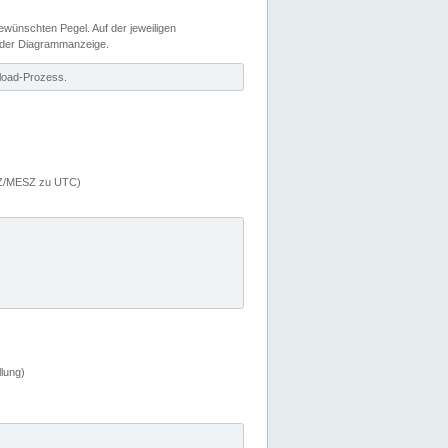
wünschten Pegel. Auf der jeweiligen
 der Diagrammanzeige.
load-Prozess.
MEZ/MESZ zu UTC)
lung)