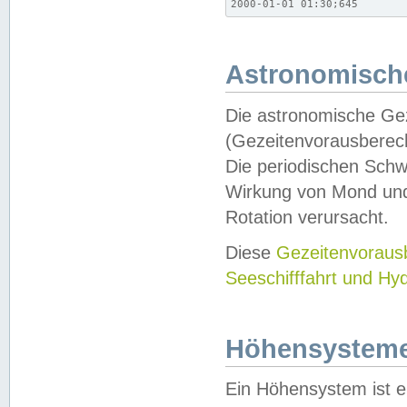
2000-01-01 01:30;645
Astronomische
Die astronomische Gez
(Gezeitenvorausberec
Die periodischen Schw
Wirkung von Mond und
Rotation verursacht.
Diese
Gezeitenvorau
Seeschifffahrt und Hy
Höhensystem
Ein Höhensystem ist e