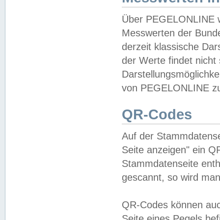
Über PEGELONLINE wer
Messwerten der Bundes
derzeit klassische Da
der Werte findet nicht 
Darstellungsmöglichkei
von PEGELONLINE zu 
QR-Codes
Auf der Stammdatensei
Seite anzeigen" ein Q
Stammdatenseite enthä
gescannt, so wird man
QR-Codes können auc
Seite eines Pegels be