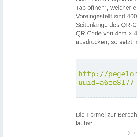
Tab öffnen", welcher 
Voreingestellt sind 4
Seitenlänge des QR-C
QR-Code von 4cm × 4c
ausdrucken, so setzt 
http://pegelo
uuid=a6ee8177
Die Formel zur Berech
lautet:
			(DPI × Druckkantenlänge in cm) ÷ 2,54 = Kantenlänge in Pixel
