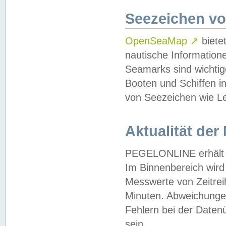
Seezeichen v
OpenSeaMap
↗
biete
nautische Information
Seamarks sind wichtig
Booten und Schiffen i
von Seezeichen wie Le
Aktualität der
PEGELONLINE erhält u
Im Binnenbereich wird 
Messwerte von Zeitreih
Minuten. Abweichungen
Fehlern bei der Daten
sein.