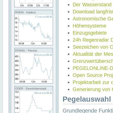
Der Wasserstand
Download langfris
RHEIN - Koblenz
Astronomische Gez
Höhensysteme
Einzugsgebiete
24h Regenradar
Seezeichen von 
DONAU - Passau
Aktualität der Me
Grenzwertübersch
PEGELONLINE-Di
Open Source Projek
Projektarbeit zur
Generierung von 
ODER - Eisenhüttenstadt
Pegelauswahl 
Grundlegende Funkti