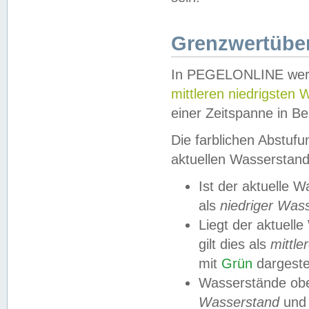
Grenzwertüber
In PEGELONLINE werde
mittleren niedrigsten
einer Zeitspanne in Be
Die farblichen Abstuf
aktuellen Wasserstand
Ist der aktuelle 
als
niedriger Was
Liegt der aktue
gilt dies als
mittle
mit
Grün
dargestel
Wasserstände obe
Wasserstand
und