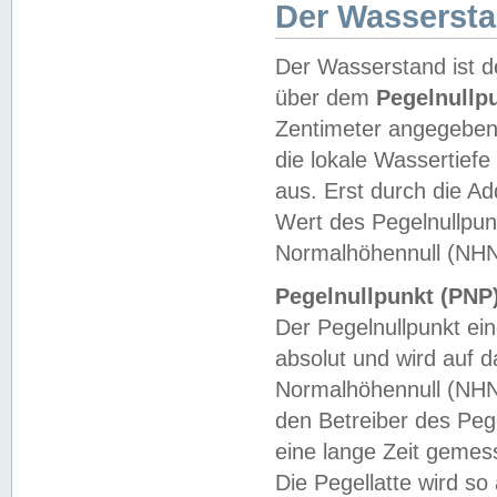
Der Wasserst
Der Wasserstand ist d
über dem
Pegelnullp
Zentimeter angegeben
die lokale Wassertie
aus. Erst durch die A
Wert des Pegelnullpun
Normalhöhennull (NHN
Pegelnullpunkt (PNP)
Der Pegelnullpunkt ei
absolut und wird auf
Normalhöhennull (NHN
den Betreiber des Pege
eine lange Zeit geme
Die Pegellatte wird s