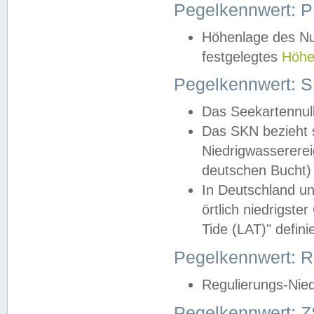
Pegelkennwert: 
Höhenlage des Nul
festgelegtes
Höhe
Pegelkennwert: 
Das Seekartennull
Das SKN bezieht s
Niedrigwassererei
deutschen Bucht) 
In Deutschland un
örtlich niedrigst
Tide (LAT)" definie
Pegelkennwert:
Regulierungs-Nie
Pegelkennwert: Z