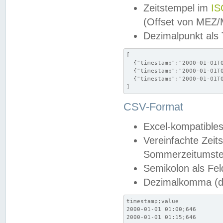
Zeitstempel im
IS
(Offset von MEZ
Dezimalpunkt als
[

  {"timestamp":"2000-01-01T0
  {"timestamp":"2000-01-01T0
  {"timestamp":"2000-01-01T0
]
CSV-Format
Excel-kompatibles
Vereinfachte Zeit
Sommerzeitumstel
Semikolon als Fel
Dezimalkomma (de
timestamp;value

2000-01-01 01:00;646

2000-01-01 01:15;646
