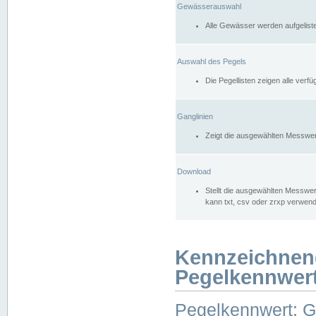
Gewässerauswahl
Alle Gewässer werden aufgelist
Auswahl des Pegels
Die Pegellisten zeigen alle ver
Ganglinien
Zeigt die ausgewählten Messwer
Download
Stellt die ausgewählten Messwer
kann txt, csv oder zrxp verwen
Kennzeichnen
Pegelkennwer
Pegelkennwert: 