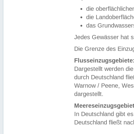
die oberflächlich
die Landoberfläc
das Grundwasser
Jedes Gewässer hat se
Die Grenze des Einzug
Flusseinzugsgebiete
Dargestellt werden die
durch Deutschland fli
Warnow / Peene, Weser
dargestellt.
Meereseinzugsgebiet
In Deutschland gibt 
Deutschland fließt n