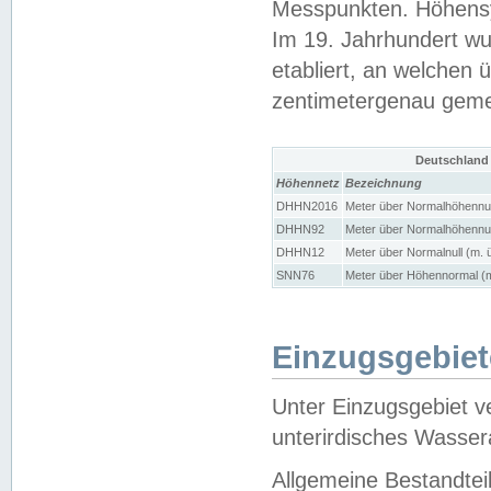
Messpunkten. Höhensy
Im 19. Jahrhundert wu
etabliert, an welchen 
zentimetergenau gem
Deutschland
Höhennetz
Bezeichnung
DHHN2016
Meter über Normalhöhennul
DHHN92
Meter über Normalhöhennul
DHHN12
Meter über Normalnull (m. 
SNN76
Meter über Höhennormal (m
Einzugsgebiet
Unter Einzugsgebiet v
unterirdisches Wasser
Allgemeine Bestandtei