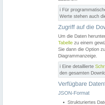
ℹ️ Für programmatisch
Werte stehen auch d
Zugriff auf die D
Um die Daten herunter
Tabelle
zu einem gewün
Sie dann die Option z
Diagrammanzeige.
ℹ️ Eine detaillierte
Schr
den gesamten Downlo
Verfügbare Daten
JSON-Format
Strukturiertes Da