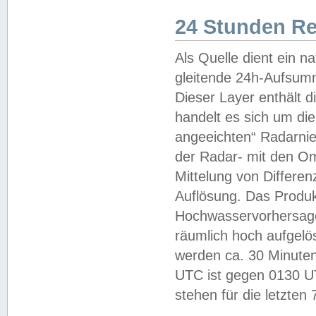
24 Stunden R
Als Quelle dient ein n
gleitende 24h-Aufsum
Dieser Layer enthält
handelt es sich um di
angeeichten“ Radarnie
der Radar- mit den O
Mittelung von Differe
Auflösung. Das Produk
Hochwasservorhersagez
räumlich hoch aufgelö
werden ca. 30 Minuten
UTC ist gegen 0130 UTC
stehen für die letzten