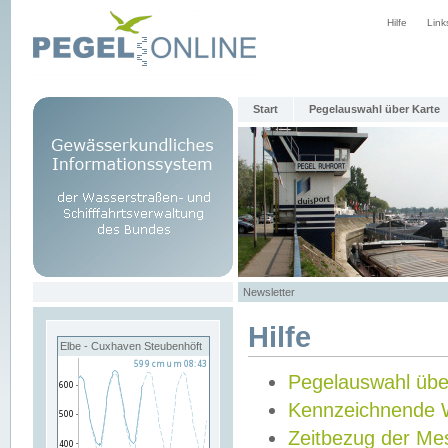
Hilfe
Link
Start
Pegelauswahl über Karte
Newsletter
Hilfe
Elbe - Cuxhaven Steubenhöft
Pegelauswahl übe
Kennzeichnende 
Zeitbezug der Me