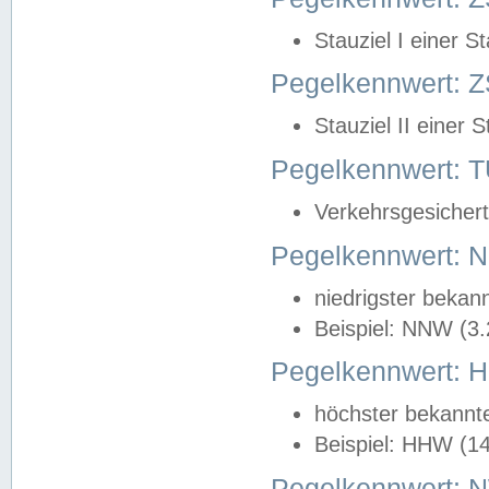
Stauziel I einer S
Pegelkennwert: Z
Stauziel II einer 
Pegelkennwert:
Verkehrsgesichert
Pegelkennwert:
niedrigster bekan
Beispiel: NNW (3
Pegelkennwert:
höchster bekannt
Beispiel: HHW (1
Pegelkennwert: 