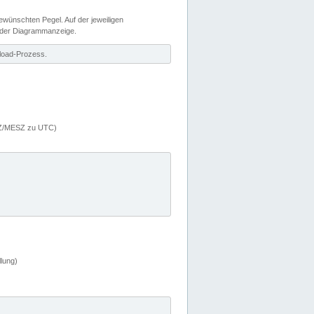
wünschten Pegel. Auf der jeweiligen
 der Diagrammanzeige.
load-Prozess.
MEZ/MESZ zu UTC)
lung)