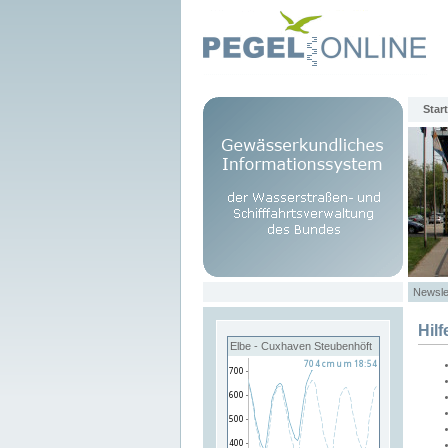
Start
Newsle
Hilf
Elbe - Cuxhaven Steubenhöft