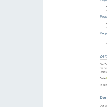
Pege
Peg
Zei
Die Ze
mit d
Darst
Beim
In de
Der
Der W