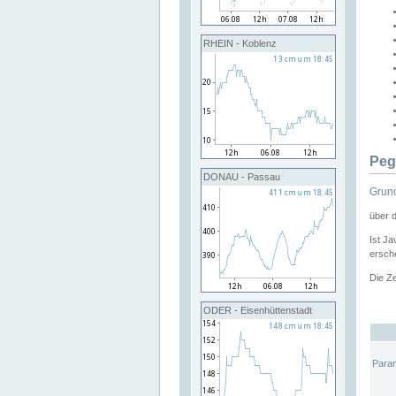
RHEIN - Koblenz
Peg
DONAU - Passau
Grund
über 
Ist Ja
ersche
Die Ze
ODER - Eisenhüttenstadt
Para