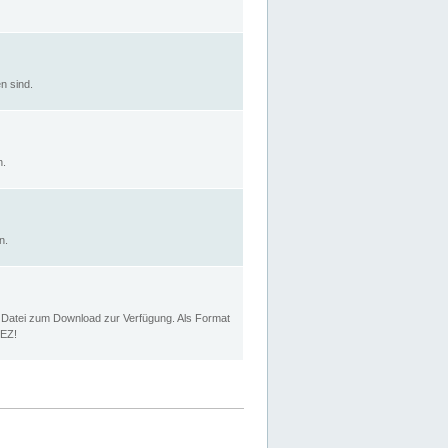
n sind.
n.
n.
p Datei zum Download zur Verfügung. Als Format
MEZ!