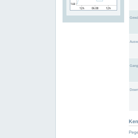
Gewä
Ausw
Gangl
Down
Ken
Pege