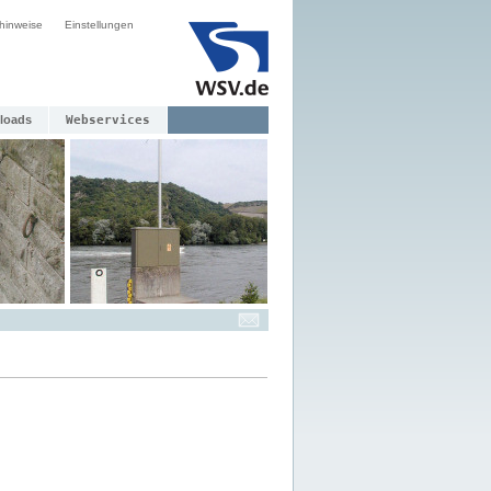
hinweise
Einstellungen
loads
Webservices