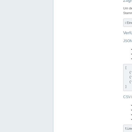
Zugr
Um di
Stamm
ℹ️ Ei
Verf
JSON
[

  {
  {
  {
]
CSV-
tim