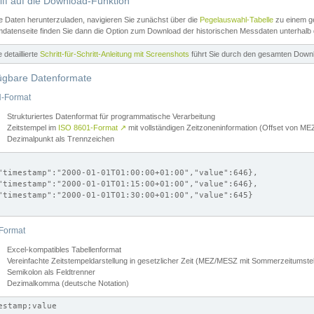
iff auf die Download-Funktion
e Daten herunterzuladen, navigieren Sie zunächst über die
Pegelauswahl-Tabelle
zu einem ge
datenseite finden Sie dann die Option zum Download der historischen Messdaten unterhalb
ne detaillierte
Schritt-für-Schritt-Anleitung mit Screenshots
führt Sie durch den gesamten Down
ügbare Datenformate
-Format
Strukturiertes Datenformat für programmatische Verarbeitung
Zeitstempel im
ISO 8601-Format
↗
mit vollständigen Zeitzoneninformation (Offset von 
Dezimalpunkt als Trennzeichen
"timestamp":"2000-01-01T01:00:00+01:00","value":646},

"timestamp":"2000-01-01T01:15:00+01:00","value":646},

"timestamp":"2000-01-01T01:30:00+01:00","value":645}

Format
Excel-kompatibles Tabellenformat
Vereinfachte Zeitstempeldarstellung in gesetzlicher Zeit (MEZ/MESZ mit Sommerzeitumstel
Semikolon als Feldtrenner
Dezimalkomma (deutsche Notation)
estamp;value
