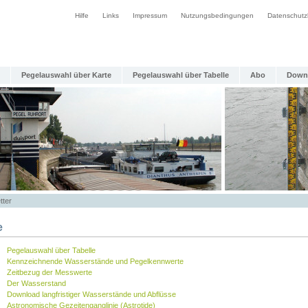
Hilfe
Links
Impressum
Nutzungsbedingungen
Datenschutz
Pegelauswahl über Karte
Pegelauswahl über Tabelle
Abo
Down
tter
e
Pegelauswahl über Tabelle
Kennzeichnende Wasserstände und Pegelkennwerte
Zeitbezug der Messwerte
Der Wasserstand
Download langfristiger Wasserstände und Abflüsse
Astronomische Gezeitenganglinie (Astrotide)