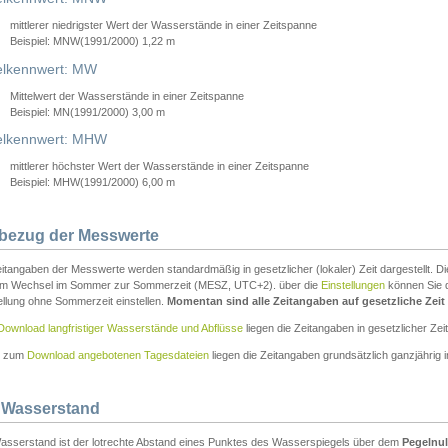
mittlerer niedrigster Wert der Wasserstände in einer Zeitspanne
Beispiel: MNW(1991/2000) 1,22 m
lkennwert: MW
Mittelwert der Wasserstände in einer Zeitspanne
Beispiel: MN(1991/2000) 3,00 m
elkennwert: MHW
mittlerer höchster Wert der Wasserstände in einer Zeitspanne
Beispiel: MHW(1991/2000) 6,00 m
tbezug der Messwerte
itangaben der Messwerte werden standardmäßig in gesetzlicher (lokaler) Zeit dargestellt. D
em Wechsel im Sommer zur Sommerzeit (MESZ, UTC+2). über die
Einstellungen
können Sie d
ellung ohne Sommerzeit einstellen.
Momentan sind alle Zeitangaben auf gesetzliche Zeit e
Download langfristiger Wasserstände und Abflüsse
liegen die Zeitangaben in gesetzlicher Zeit
n zum
Download angebotenen Tagesdateien
liegen die Zeitangaben grundsätzlich ganzjährig in
 Wasserstand
asserstand ist der lotrechte Abstand eines Punktes des Wasserspiegels über dem
Pegelnul