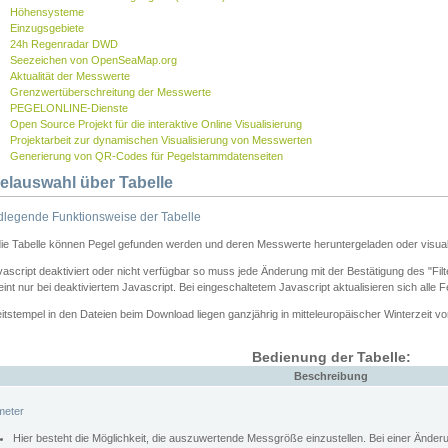
Höhensysteme
Einzugsgebiete
24h Regenradar DWD
Seezeichen von OpenSeaMap.org
Aktualität der Messwerte
Grenzwertüberschreitung der Messwerte
PEGELONLINE-Dienste
Open Source Projekt für die interaktive Online Visualisierung
Projektarbeit zur dynamischen Visualisierung von Messwerten
Generierung von QR-Codes für Pegelstammdatenseiten
elauswahl über Tabelle
legende Funktionsweise der Tabelle
die Tabelle können Pegel gefunden werden und deren Messwerte heruntergeladen oder visuali
vascript deaktiviert oder nicht verfügbar so muss jede Änderung mit der Bestätigung des "Filt
int nur bei deaktiviertem Javascript. Bei eingeschaltetem Javascript aktualisieren sich alle 
itstempel in den Dateien beim Download liegen ganzjährig in mitteleuropäischer Winterzeit vo
Bedienung der Tabelle:
Beschreibung
meter
Hier besteht die Möglichkeit, die auszuwertende Messgröße einzustellen. Bei einer Ände