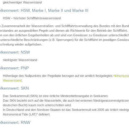
gleichwertiger Wasserstand
lkennwert: HSW, Marke I, Marke II und Marke III
HSW – höchster Schifffahrtswasserstand
in Zusammenarbeit der Wasserstraßen- und Schifffahrtsverwaltung des Bundes mit den Bund
standes an ausgewählten Pegeln und dienen als Richtwerte für den Betrieb der Schifffahrt. 
n von den örtlichen Gegebenheiten ab und sind von Gewässer zu Gewässer unterschiedlich
 unterschiedliche Beschränkungen (z.B. Sperrungen) für die Schifffahrt im jeweiligen Gewäss
schreitung wieder aufgehoben.
lkennwert: NSW
niedrigster Wasserstand
lkennwert: PNP
Höhenlage des Nullpunktes der Pegellatte bezogen auf ein amtlich festgelegtes
Höhensys
Wasserstand
.
lkennwert: SKN
Das Seekartennull (SKN) ist eine örtliche Mindesttiefenangabe in Seekarten.
Das SKN bezieht sich auf die Wassertiefe, die auch bei extemen Niedrigwasserereignissen
deutschen Bucht) kaum noch unterschritten wird.
In Deutschland und den Nordsee-Staaten ist das Seekartennull seit 2005 als örtlich nie
Astronomical Tide (LAT)" definiert.
lkennwert: RNW