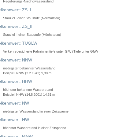
Regulierungs-Niedrigwasserstand
lkennwert: ZS_I
Stauziel I einer Staustufe (Normalstau)
lkennwert: ZS_II
Stauziel II einer Staustufe (Höchststau)
elkennwert: TUGLW
Verkehrsgesicherte Fahrrinnentiefe unter GlW (Tiefe unter GlW)
lkennwert: NNW
niedrigster bekannter Wasserstand
Beispiel: NNW (3.2.1942) 9,30 m
lkennwert: HHW
höchster bekannter Wasserstand
Beispiel: HHW (14.8.2001) 14,31 m
lkennwert: NW
niedrigster Wasserstand in einer Zeitspanne
lkennwert: HW
höchster Wasserstand in einer Zeitspanne
elkennwert: MNW