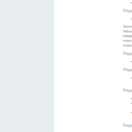
Pege
Sind 
Wasser
Hänge
treten
Unter
Pege
Pege
Pege
Pege