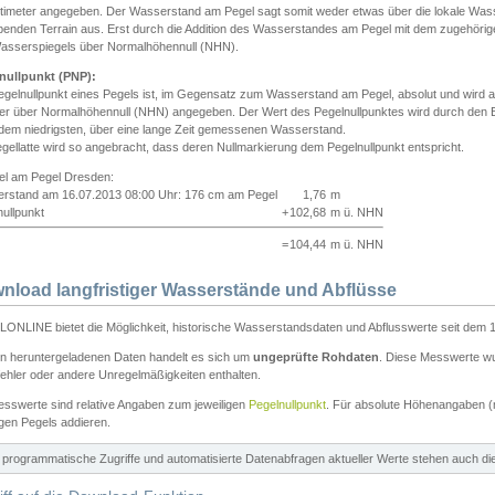
ntimeter angegeben. Der Wasserstand am Pegel sagt somit weder etwas über die lokale Wa
enden Terrain aus. Erst durch die Addition des Wasserstandes am Pegel mit dem zugehörig
asserspiegels über Normalhöhennull (NHN).
nullpunkt (PNP):
egelnullpunkt eines Pegels ist, im Gegensatz zum Wasserstand am Pegel, absolut und wir
ter über Normalhöhennull (NHN) angegeben. Der Wert des Pegelnullpunktes wird durch den Bet
 dem niedrigsten, über eine lange Zeit gemessenen Wasserstand.
gellatte wird so angebracht, dass deren Nullmarkierung dem Pegelnullpunkt entspricht.
iel am Pegel Dresden:
rstand am 16.07.2013 08:00 Uhr: 176 cm am Pegel
1,76
m
ullpunkt
+
102,68
m ü. NHN
=
104,44
m ü. NHN
nload langfristiger Wasserstände und Abflüsse
ONLINE bietet die Möglichkeit, historische Wasserstandsdaten und Abflusswerte seit dem 1
en heruntergeladenen Daten handelt es sich um
ungeprüfte Rohdaten
. Diese Messwerte wur
ehler oder andere Unregelmäßigkeiten enthalten.
esswerte sind relative Angaben zum jeweiligen
Pegelnullpunkt
. Für absolute Höhenangaben 
igen Pegels addieren.
ür programmatische Zugriffe und automatisierte Datenabfragen aktueller Werte stehen auch d