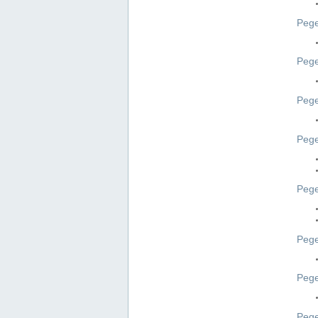
Pege
Pege
Peg
Pege
Pege
Pege
Pege
Peg