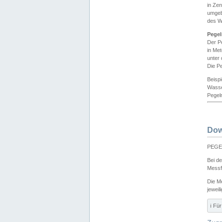
in Ze
umgeb
des W
Pegel
Der P
in Me
unter
Die Pe
Beisp
Wasse
Pegeln
Dow
PEGEL
Bei d
Messf
Die M
jeweil
ℹ️ F