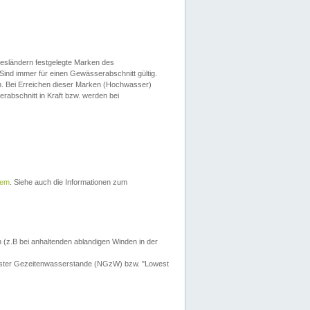
esländern festgelegte Marken des
Sind immer für einen Gewässerabschnitt gültig.
. Bei Erreichen dieser Marken (Hochwasser)
erabschnitt in Kraft bzw. werden bei
tem
. Siehe auch die Informationen zum
 (z.B bei anhaltenden ablandigen Winden in der
drigster Gezeitenwasserstande (NGzW) bzw. "Lowest