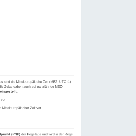
ies sind die Mitteleuropäische Zeit (MEZ, UTC+1)
ie Zeitangaben auch auf ganzjährige MEZ-
ingestellt.
 vor.
 Mitteleuropäischer Zeit vor.
lpunkt (PNP)
der Pegellatte und wird in der Regel