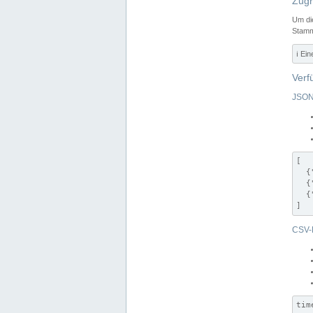
Zugr
Um di
Stamm
ℹ️ Ei
Verf
JSON
[

  {
  {
  {
]
CSV-
tim