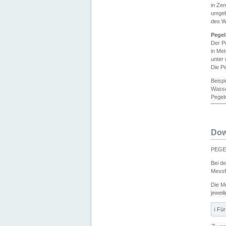
in Ze
umgeb
des W
Pegel
Der P
in Me
unter
Die Pe
Beisp
Wasse
Pegeln
Dow
PEGEL
Bei d
Messf
Die M
jeweil
ℹ️ F