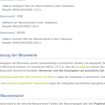
mittlerer niedrigster Wert der Wasserstände in einer Zeitspanne
Beispiel: MNW(1991/2000) 1,22 m
lkennwert: MW
Mittelwert der Wasserstände in einer Zeitspanne
Beispiel: MN(1991/2000) 3,00 m
elkennwert: MHW
mittlerer höchster Wert der Wasserstände in einer Zeitspanne
Beispiel: MHW(1991/2000) 6,00 m
tbezug der Messwerte
itangaben der Messwerte werden standardmäßig in gesetzlicher (lokaler) Zeit dargestellt. D
em Wechsel im Sommer zur Sommerzeit (MESZ, UTC+2). über die
Einstellungen
können Sie d
ellung ohne Sommerzeit einstellen.
Momentan sind alle Zeitangaben auf gesetzliche Zeit e
Download langfristiger Wasserstände und Abflüsse
liegen die Zeitangaben in gesetzlicher Zeit
n zum
Download angebotenen Tagesdateien
liegen die Zeitangaben grundsätzlich ganzjährig in
 Wasserstand
asserstand ist der lotrechte Abstand eines Punktes des Wasserspiegels über dem
Pegelnul