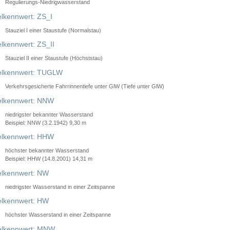
Regulierungs-Niedrigwasserstand
lkennwert: ZS_I
Stauziel I einer Staustufe (Normalstau)
lkennwert: ZS_II
Stauziel II einer Staustufe (Höchststau)
elkennwert: TUGLW
Verkehrsgesicherte Fahrrinnentiefe unter GlW (Tiefe unter GlW)
lkennwert: NNW
niedrigster bekannter Wasserstand
Beispiel: NNW (3.2.1942) 9,30 m
lkennwert: HHW
höchster bekannter Wasserstand
Beispiel: HHW (14.8.2001) 14,31 m
lkennwert: NW
niedrigster Wasserstand in einer Zeitspanne
lkennwert: HW
höchster Wasserstand in einer Zeitspanne
elkennwert: MNW