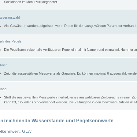
Selektionen im Menü zurückgesetzt.
sserauswahl
Alle Gewässer werden aufgelistet, wenn Daten für den ausgewählten Parameter vorhande
ahl des Pegels
Die Pegellisten zeigen alle verfügbaren Pegel einmal mit Namen und einmal mit Nummer a
inien
Zeigt die ausgewählten Messwerte als Ganglinie. Es können maximal 6 ausgewählt werde
load
Stellt die ausgewählten Messwerte innerhalb eines auswählbaren Zeitbereichs in einer Zi
kann txt, csv oder zrxp verwendet werden. Die Zeitangabe in den Download-Dateien ist 
nzeichnende Wasserstände und Pegelkennwerte
lkennwert: GLW