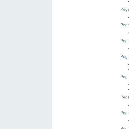
Pege
Pege
Peg
Pege
Pege
Pege
Pege
Peg