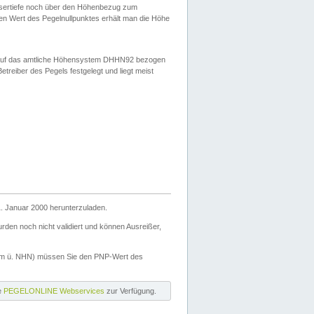
ssertiefe noch über den Höhenbezug zum
en Wert des Pegelnullpunktes erhält man die Höhe
d auf das amtliche Höhensystem DHHN92 bezogen
reiber des Pegels festgelegt und liegt meist
. Januar 2000 herunterzuladen.
den noch nicht validiert und können Ausreißer,
(m ü. NHN) müssen Sie den PNP-Wert des
ie
PEGELONLINE Webservices
zur Verfügung.