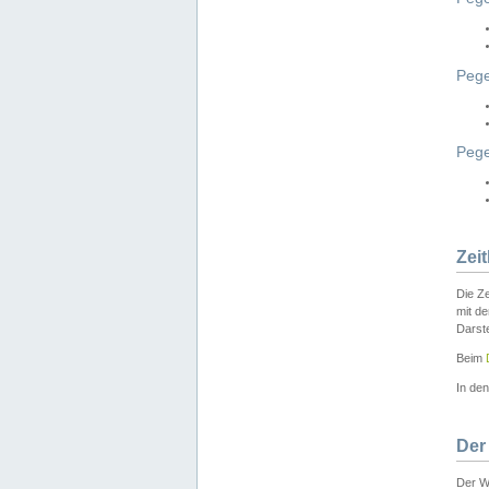
Pege
Peg
Zei
Die Ze
mit d
Darst
Beim
In de
Der
Der W