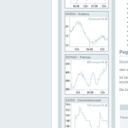
RHEIN - Koblenz
Peg
DONAU - Passau
Grund
über 
Ist Ja
ersche
Die Ze
ODER - Eisenhüttenstadt
Para