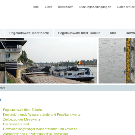
Hilfe
Links
Impressum
Nutzungsbedingungen
Datenschutz
Pegelauswahl über Karte
Pegelauswahl über Tabelle
Abo
Down
tter
e
Pegelauswahl über Tabelle
Kennzeichnende Wasserstände und Pegelkennwerte
Zeitbezug der Messwerte
Der Wasserstand
Download langfristiger Wasserstände und Abflüsse
Astronomische Gezeitenganglinie (Astrotide)