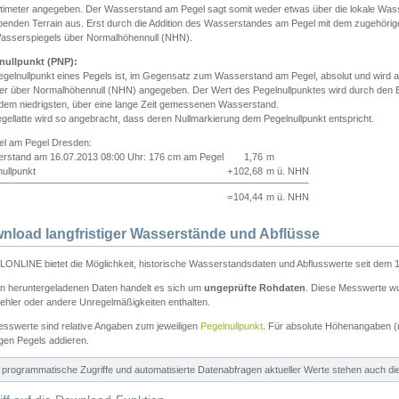
ntimeter angegeben. Der Wasserstand am Pegel sagt somit weder etwas über die lokale Wa
enden Terrain aus. Erst durch die Addition des Wasserstandes am Pegel mit dem zugehörig
asserspiegels über Normalhöhennull (NHN).
nullpunkt (PNP):
egelnullpunkt eines Pegels ist, im Gegensatz zum Wasserstand am Pegel, absolut und wir
ter über Normalhöhennull (NHN) angegeben. Der Wert des Pegelnullpunktes wird durch den Bet
 dem niedrigsten, über eine lange Zeit gemessenen Wasserstand.
gellatte wird so angebracht, dass deren Nullmarkierung dem Pegelnullpunkt entspricht.
iel am Pegel Dresden:
rstand am 16.07.2013 08:00 Uhr: 176 cm am Pegel
1,76
m
ullpunkt
+
102,68
m ü. NHN
=
104,44
m ü. NHN
nload langfristiger Wasserstände und Abflüsse
ONLINE bietet die Möglichkeit, historische Wasserstandsdaten und Abflusswerte seit dem 1
en heruntergeladenen Daten handelt es sich um
ungeprüfte Rohdaten
. Diese Messwerte wur
ehler oder andere Unregelmäßigkeiten enthalten.
esswerte sind relative Angaben zum jeweiligen
Pegelnullpunkt
. Für absolute Höhenangaben 
igen Pegels addieren.
ür programmatische Zugriffe und automatisierte Datenabfragen aktueller Werte stehen auch d