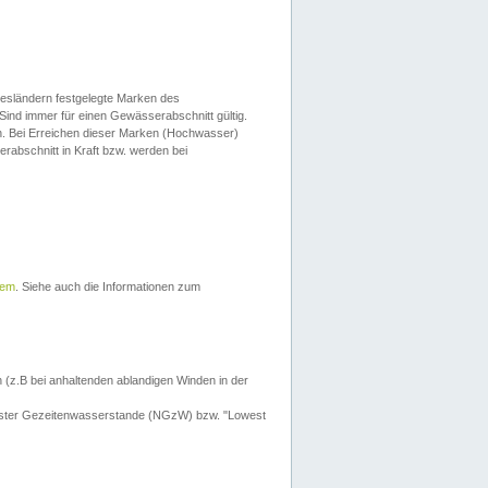
esländern festgelegte Marken des
Sind immer für einen Gewässerabschnitt gültig.
. Bei Erreichen dieser Marken (Hochwasser)
erabschnitt in Kraft bzw. werden bei
tem
. Siehe auch die Informationen zum
 (z.B bei anhaltenden ablandigen Winden in der
drigster Gezeitenwasserstande (NGzW) bzw. "Lowest