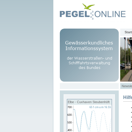
Start
Newsle
Hilf
Elbe - Cuxhaven Steubenhöft