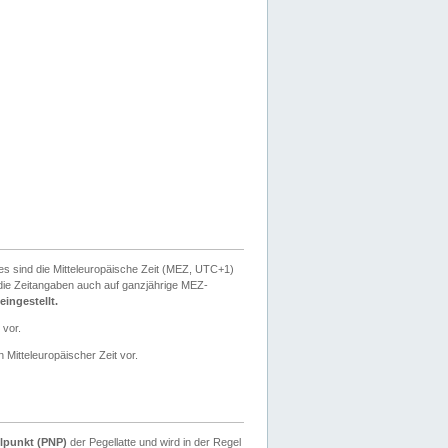
ies sind die Mitteleuropäische Zeit (MEZ, UTC+1)
ie Zeitangaben auch auf ganzjährige MEZ-
ingestellt.
 vor.
 Mitteleuropäischer Zeit vor.
lpunkt (PNP)
der Pegellatte und wird in der Regel