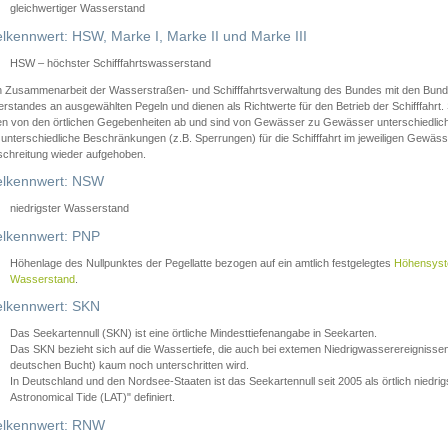
gleichwertiger Wasserstand
lkennwert: HSW, Marke I, Marke II und Marke III
HSW – höchster Schifffahrtswasserstand
in Zusammenarbeit der Wasserstraßen- und Schifffahrtsverwaltung des Bundes mit den Bund
standes an ausgewählten Pegeln und dienen als Richtwerte für den Betrieb der Schifffahrt. 
n von den örtlichen Gegebenheiten ab und sind von Gewässer zu Gewässer unterschiedlich
 unterschiedliche Beschränkungen (z.B. Sperrungen) für die Schifffahrt im jeweiligen Gewäss
schreitung wieder aufgehoben.
lkennwert: NSW
niedrigster Wasserstand
lkennwert: PNP
Höhenlage des Nullpunktes der Pegellatte bezogen auf ein amtlich festgelegtes
Höhensys
Wasserstand
.
lkennwert: SKN
Das Seekartennull (SKN) ist eine örtliche Mindesttiefenangabe in Seekarten.
Das SKN bezieht sich auf die Wassertiefe, die auch bei extemen Niedrigwasserereignissen
deutschen Bucht) kaum noch unterschritten wird.
In Deutschland und den Nordsee-Staaten ist das Seekartennull seit 2005 als örtlich nie
Astronomical Tide (LAT)" definiert.
lkennwert: RNW