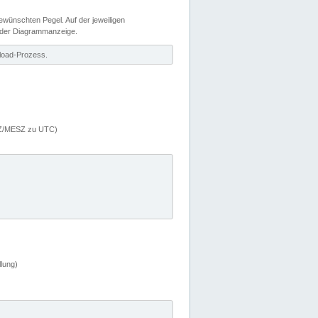
wünschten Pegel. Auf der jeweiligen
 der Diagrammanzeige.
load-Prozess.
MEZ/MESZ zu UTC)
lung)