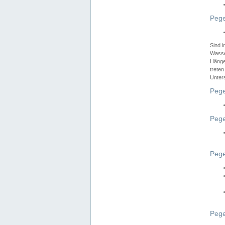
Pege
Sind 
Wasser
Hänge
treten
Unter
Pege
Pege
Pege
Pege