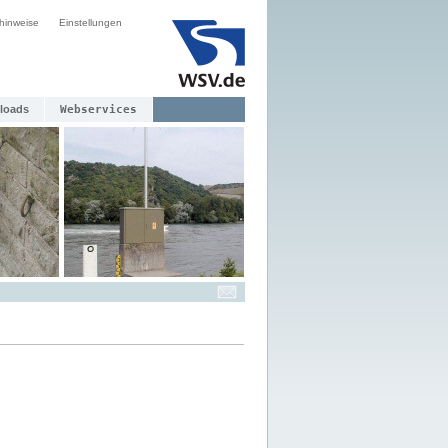
hinweise
Einstellungen
loads
Webservices