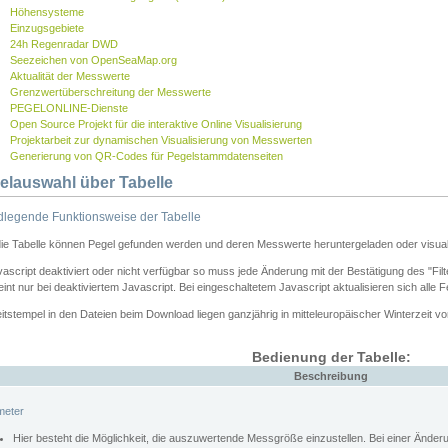
Höhensysteme
Einzugsgebiete
24h Regenradar DWD
Seezeichen von OpenSeaMap.org
Aktualität der Messwerte
Grenzwertüberschreitung der Messwerte
PEGELONLINE-Dienste
Open Source Projekt für die interaktive Online Visualisierung
Projektarbeit zur dynamischen Visualisierung von Messwerten
Generierung von QR-Codes für Pegelstammdatenseiten
elauswahl über Tabelle
legende Funktionsweise der Tabelle
die Tabelle können Pegel gefunden werden und deren Messwerte heruntergeladen oder visuali
vascript deaktiviert oder nicht verfügbar so muss jede Änderung mit der Bestätigung des "Filt
int nur bei deaktiviertem Javascript. Bei eingeschaltetem Javascript aktualisieren sich alle 
itstempel in den Dateien beim Download liegen ganzjährig in mitteleuropäischer Winterzeit vo
Bedienung der Tabelle:
Beschreibung
meter
Hier besteht die Möglichkeit, die auszuwertende Messgröße einzustellen. Bei einer Ände