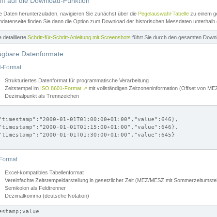
iff auf die Download-Funktion
e Daten herunterzuladen, navigieren Sie zunächst über die
Pegelauswahl-Tabelle
zu einem ge
datenseite finden Sie dann die Option zum Download der historischen Messdaten unterhalb
ne detaillierte
Schritt-für-Schritt-Anleitung mit Screenshots
führt Sie durch den gesamten Down
ügbare Datenformate
-Format
Strukturiertes Datenformat für programmatische Verarbeitung
Zeitstempel im
ISO 8601-Format
↗
mit vollständigen Zeitzoneninformation (Offset von 
Dezimalpunkt als Trennzeichen
"timestamp":"2000-01-01T01:00:00+01:00","value":646},

"timestamp":"2000-01-01T01:15:00+01:00","value":646},

"timestamp":"2000-01-01T01:30:00+01:00","value":645}

Format
Excel-kompatibles Tabellenformat
Vereinfachte Zeitstempeldarstellung in gesetzlicher Zeit (MEZ/MESZ mit Sommerzeitumstel
Semikolon als Feldtrenner
Dezimalkomma (deutsche Notation)
estamp;value
