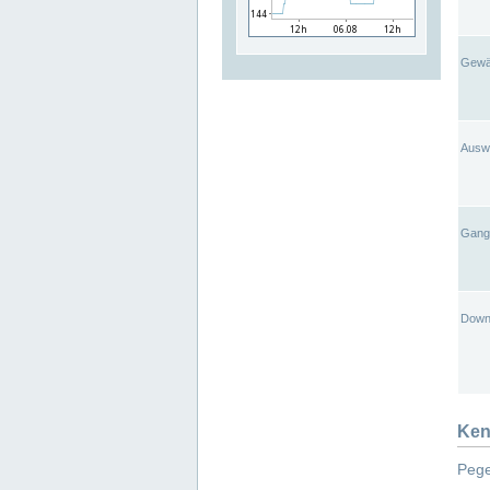
Gewä
Ausw
Gangl
Down
Ken
Pege