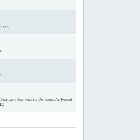
n sind.
n.
n.
p Datei zum Download zur Verfügung. Als Format
MEZ!