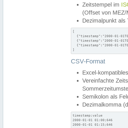
Zeitstempel im
IS
(Offset von MEZ
Dezimalpunkt als
[

  {"timestamp":"2000-01-01T0
  {"timestamp":"2000-01-01T0
  {"timestamp":"2000-01-01T0
]
CSV-Format
Excel-kompatibles
Vereinfachte Zeit
Sommerzeitumstel
Semikolon als Fel
Dezimalkomma (de
timestamp;value

2000-01-01 01:00;646

2000-01-01 01:15;646
