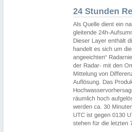
24 Stunden R
Als Quelle dient ein n
gleitende 24h-Aufsum
Dieser Layer enthält
handelt es sich um di
angeeichten“ Radarnie
der Radar- mit den O
Mittelung von Differe
Auflösung. Das Produk
Hochwasservorhersagez
räumlich hoch aufgelö
werden ca. 30 Minuten
UTC ist gegen 0130 UTC
stehen für die letzten