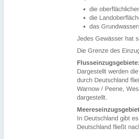
die oberflächlich
die Landoberfläc
das Grundwasser
Jedes Gewässer hat se
Die Grenze des Einzug
Flusseinzugsgebiete
Dargestellt werden die
durch Deutschland fli
Warnow / Peene, Weser
dargestellt.
Meereseinzugsgebiet
In Deutschland gibt 
Deutschland fließt n