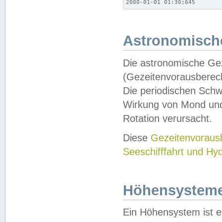
2000-01-01 01:30;645
Astronomische
Die astronomische Gez
(Gezeitenvorausberec
Die periodischen Schw
Wirkung von Mond und
Rotation verursacht.
Diese
Gezeitenvorau
Seeschifffahrt und Hy
Höhensystem
Ein Höhensystem ist e