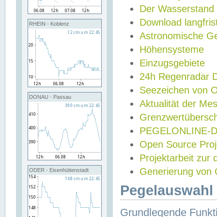
Der Wasserstand
Download langfris
RHEIN - Koblenz
Astronomische Gez
Höhensysteme
Einzugsgebiete
24h Regenradar
Seezeichen von 
DONAU - Passau
Aktualität der Me
Grenzwertübersch
PEGELONLINE-Di
Open Source Projek
Projektarbeit zur
Generierung von 
ODER - Eisenhüttenstadt
Pegelauswahl 
Grundlegende Funkti