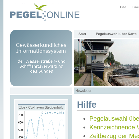
Hilfe
Link
Start
Pegelauswahl über Karte
Newsletter
Hilfe
Elbe - Cuxhaven Steubenhöft
Pegelauswahl übe
Kennzeichnende 
Zeitbezug der Me