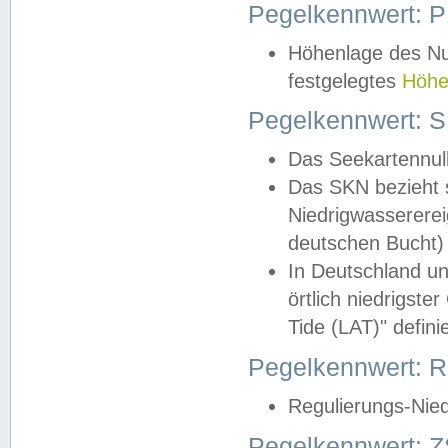
Pegelkennwert: 
Höhenlage des Nul
festgelegtes
Höhe
Pegelkennwert: 
Das Seekartennull
Das SKN bezieht s
Niedrigwassererei
deutschen Bucht) 
In Deutschland un
örtlich niedrigst
Tide (LAT)" definie
Pegelkennwert:
Regulierungs-Nie
Pegelkennwert: Z