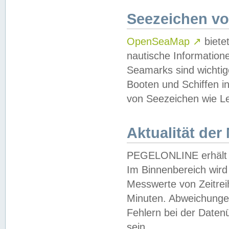
Seezeichen v
OpenSeaMap
↗
biete
nautische Information
Seamarks sind wichtig
Booten und Schiffen i
von Seezeichen wie Le
Aktualität der
PEGELONLINE erhält u
Im Binnenbereich wird 
Messwerte von Zeitreih
Minuten. Abweichungen
Fehlern bei der Daten
sein.