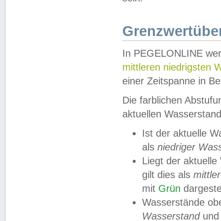
Grenzwertüber
In PEGELONLINE werde
mittleren niedrigsten
einer Zeitspanne in Be
Die farblichen Abstuf
aktuellen Wasserstand
Ist der aktuelle 
als
niedriger Was
Liegt der aktue
gilt dies als
mittle
mit
Grün
dargestel
Wasserstände obe
Wasserstand
und