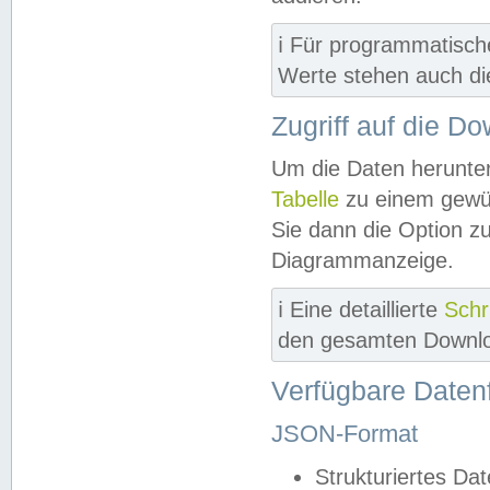
ℹ️ Für programmatisch
Werte stehen auch d
Zugriff auf die D
Um die Daten herunter
Tabelle
zu einem gewün
Sie dann die Option z
Diagrammanzeige.
ℹ️ Eine detaillierte
Schr
den gesamten Downlo
Verfügbare Daten
JSON-Format
Strukturiertes Da