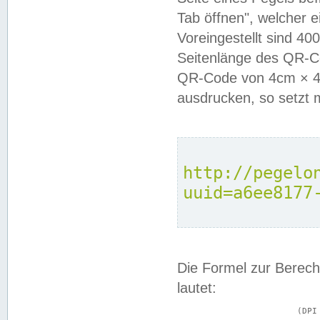
Tab öffnen", welcher 
Voreingestellt sind 4
Seitenlänge des QR-C
QR-Code von 4cm × 4c
ausdrucken, so setzt 
http://pegelo
uuid=a6ee8177
Die Formel zur Berech
lautet:
			(DPI × Druckkantenlänge in cm) ÷ 2,54 = Kantenlänge in Pixel
