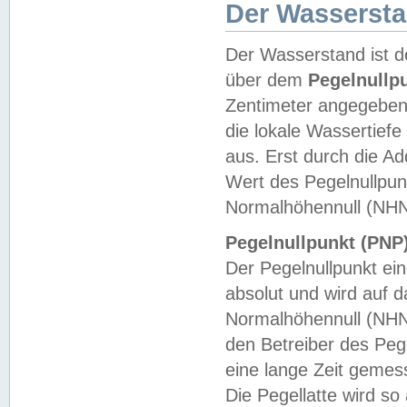
Der Wasserst
Der Wasserstand ist d
über dem
Pegelnullp
Zentimeter angegeben
die lokale Wassertie
aus. Erst durch die A
Wert des Pegelnullpun
Normalhöhennull (NHN
Pegelnullpunkt (PNP)
Der Pegelnullpunkt ei
absolut und wird auf
Normalhöhennull (NHN
den Betreiber des Pege
eine lange Zeit geme
Die Pegellatte wird s