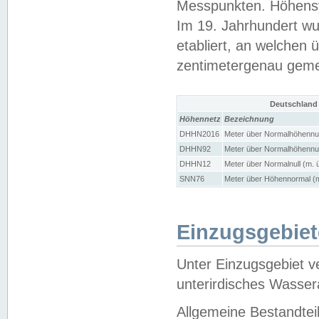
Messpunkten. Höhensy
Im 19. Jahrhundert wu
etabliert, an welchen 
zentimetergenau gem
Deutschland
Höhennetz
Bezeichnung
DHHN2016
Meter über Normalhöhennul
DHHN92
Meter über Normalhöhennul
DHHN12
Meter über Normalnull (m. 
SNN76
Meter über Höhennormal (m
Einzugsgebiet
Unter Einzugsgebiet v
unterirdisches Wasser
Allgemeine Bestandtei