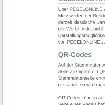
Über PEGELONLINE wer
Messwerten der Bundes
derzeit klassische Da
der Werte findet nicht 
Darstellungsmöglichkei
von PEGELONLINE zu 
QR-Codes
Auf der Stammdatensei
Seite anzeigen" ein Q
Stammdatenseite enthä
gescannt, so wird man
QR-Codes können auc
Seite eines Pegels be