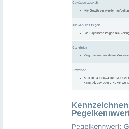
Gewässerauswahl
Alle Gewässer werden aufgelist
Auswahl des Pegels
Die Pegellisten zeigen alle ver
Ganglinien
Zeigt die ausgewählten Messwer
Download
Stellt die ausgewählten Messwer
kann txt, csv oder zrxp verwen
Kennzeichnen
Pegelkennwer
Pegelkennwert: 