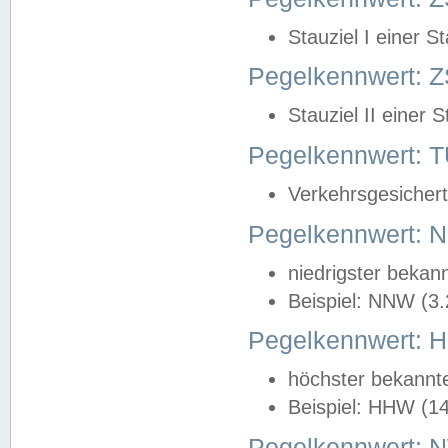
Stauziel I einer S
Pegelkennwert: Z
Stauziel II einer 
Pegelkennwert:
Verkehrsgesichert
Pegelkennwert:
niedrigster bekan
Beispiel: NNW (3
Pegelkennwert:
höchster bekannt
Beispiel: HHW (1
Pegelkennwert: 