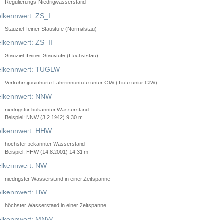
Regulierungs-Niedrigwasserstand
lkennwert: ZS_I
Stauziel I einer Staustufe (Normalstau)
lkennwert: ZS_II
Stauziel II einer Staustufe (Höchststau)
elkennwert: TUGLW
Verkehrsgesicherte Fahrrinnentiefe unter GlW (Tiefe unter GlW)
lkennwert: NNW
niedrigster bekannter Wasserstand
Beispiel: NNW (3.2.1942) 9,30 m
lkennwert: HHW
höchster bekannter Wasserstand
Beispiel: HHW (14.8.2001) 14,31 m
lkennwert: NW
niedrigster Wasserstand in einer Zeitspanne
lkennwert: HW
höchster Wasserstand in einer Zeitspanne
elkennwert: MNW