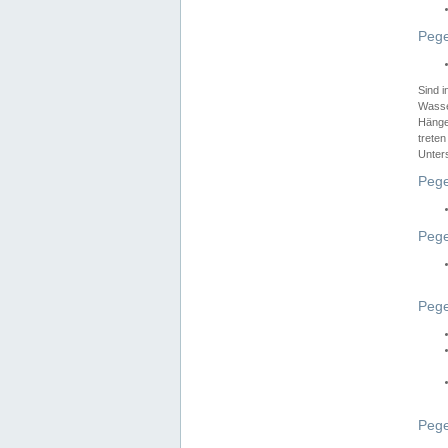
Pege
Sind 
Wasser
Hänge
treten
Unter
Pege
Pege
Pege
Pege