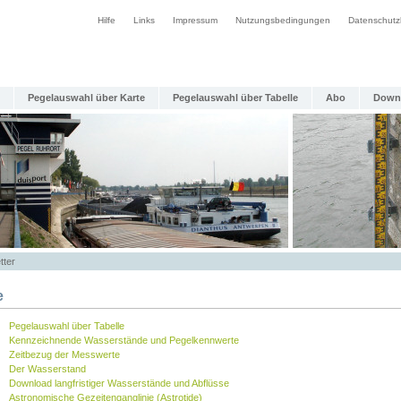
Hilfe
Links
Impressum
Nutzungsbedingungen
Datenschutz
Pegelauswahl über Karte
Pegelauswahl über Tabelle
Abo
Down
tter
e
Pegelauswahl über Tabelle
Kennzeichnende Wasserstände und Pegelkennwerte
Zeitbezug der Messwerte
Der Wasserstand
Download langfristiger Wasserstände und Abflüsse
Astronomische Gezeitenganglinie (Astrotide)