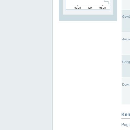
Gewä
Ausw
Gangl
Down
Ken
Pege