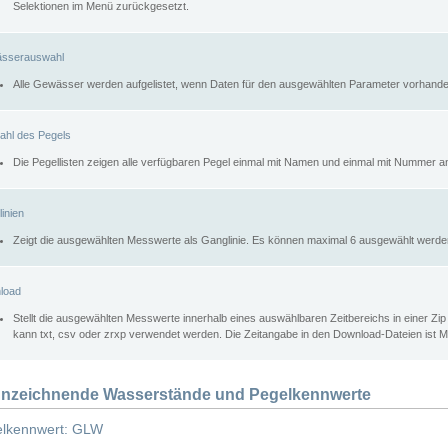
Selektionen im Menü zurückgesetzt.
sserauswahl
Alle Gewässer werden aufgelistet, wenn Daten für den ausgewählten Parameter vorhande
ahl des Pegels
Die Pegellisten zeigen alle verfügbaren Pegel einmal mit Namen und einmal mit Nummer a
inien
Zeigt die ausgewählten Messwerte als Ganglinie. Es können maximal 6 ausgewählt werde
load
Stellt die ausgewählten Messwerte innerhalb eines auswählbaren Zeitbereichs in einer Zi
kann txt, csv oder zrxp verwendet werden. Die Zeitangabe in den Download-Dateien ist 
nzeichnende Wasserstände und Pegelkennwerte
lkennwert: GLW