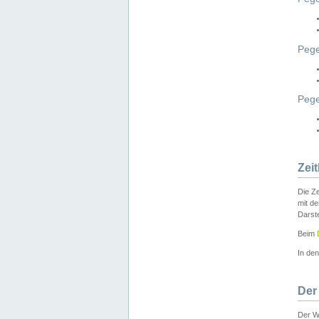
Pege
Peg
Zei
Die Ze
mit d
Darst
Beim
In de
Der
Der W