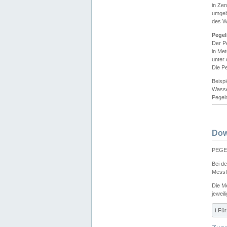
in Ze
umgeb
des W
Pegel
Der P
in Me
unter
Die Pe
Beisp
Wasse
Pegeln
Dow
PEGEL
Bei d
Messf
Die M
jeweil
ℹ️ F