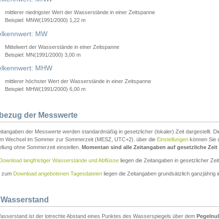
mittlerer niedrigster Wert der Wasserstände in einer Zeitspanne
Beispiel: MNW(1991/2000) 1,22 m
lkennwert: MW
Mittelwert der Wasserstände in einer Zeitspanne
Beispiel: MN(1991/2000) 3,00 m
elkennwert: MHW
mittlerer höchster Wert der Wasserstände in einer Zeitspanne
Beispiel: MHW(1991/2000) 6,00 m
tbezug der Messwerte
itangaben der Messwerte werden standardmäßig in gesetzlicher (lokaler) Zeit dargestellt. D
em Wechsel im Sommer zur Sommerzeit (MESZ, UTC+2). über die
Einstellungen
können Sie d
ellung ohne Sommerzeit einstellen.
Momentan sind alle Zeitangaben auf gesetzliche Zeit e
Download langfristiger Wasserstände und Abflüsse
liegen die Zeitangaben in gesetzlicher Zeit
n zum
Download angebotenen Tagesdateien
liegen die Zeitangaben grundsätzlich ganzjährig in
 Wasserstand
asserstand ist der lotrechte Abstand eines Punktes des Wasserspiegels über dem
Pegelnul