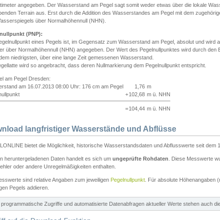
ntimeter angegeben. Der Wasserstand am Pegel sagt somit weder etwas über die lokale Wa
enden Terrain aus. Erst durch die Addition des Wasserstandes am Pegel mit dem zugehörig
asserspiegels über Normalhöhennull (NHN).
nullpunkt (PNP):
egelnullpunkt eines Pegels ist, im Gegensatz zum Wasserstand am Pegel, absolut und wir
ter über Normalhöhennull (NHN) angegeben. Der Wert des Pegelnullpunktes wird durch den Bet
 dem niedrigsten, über eine lange Zeit gemessenen Wasserstand.
gellatte wird so angebracht, dass deren Nullmarkierung dem Pegelnullpunkt entspricht.
iel am Pegel Dresden:
rstand am 16.07.2013 08:00 Uhr: 176 cm am Pegel
1,76
m
ullpunkt
+
102,68
m ü. NHN
=
104,44
m ü. NHN
nload langfristiger Wasserstände und Abflüsse
ONLINE bietet die Möglichkeit, historische Wasserstandsdaten und Abflusswerte seit dem 1
en heruntergeladenen Daten handelt es sich um
ungeprüfte Rohdaten
. Diese Messwerte wur
ehler oder andere Unregelmäßigkeiten enthalten.
esswerte sind relative Angaben zum jeweiligen
Pegelnullpunkt
. Für absolute Höhenangaben 
igen Pegels addieren.
ür programmatische Zugriffe und automatisierte Datenabfragen aktueller Werte stehen auch d