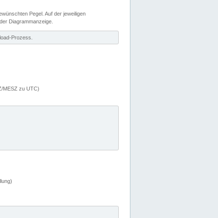
wünschten Pegel. Auf der jeweiligen
 der Diagrammanzeige.
load-Prozess.
MEZ/MESZ zu UTC)
lung)