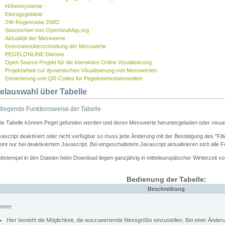
Höhensysteme
Einzugsgebiete
24h Regenradar DWD
Seezeichen von OpenSeaMap.org
Aktualität der Messwerte
Grenzwertüberschreitung der Messwerte
PEGELONLINE-Dienste
Open Source Projekt für die interaktive Online Visualisierung
Projektarbeit zur dynamischen Visualisierung von Messwerten
Generierung von QR-Codes für Pegelstammdatenseiten
elauswahl über Tabelle
legende Funktionsweise der Tabelle
die Tabelle können Pegel gefunden werden und deren Messwerte heruntergeladen oder visuali
vascript deaktiviert oder nicht verfügbar so muss jede Änderung mit der Bestätigung des "Filt
int nur bei deaktiviertem Javascript. Bei eingeschaltetem Javascript aktualisieren sich alle 
itstempel in den Dateien beim Download liegen ganzjährig in mitteleuropäischer Winterzeit vo
Bedienung der Tabelle:
Beschreibung
meter
Hier besteht die Möglichkeit, die auszuwertende Messgröße einzustellen. Bei einer Ände