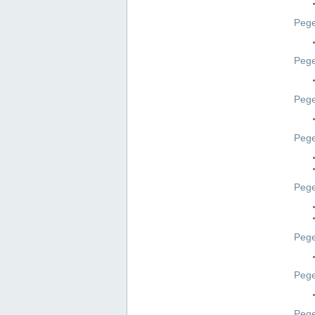
Pege
Pege
Peg
Pege
Pege
Pege
Pege
Peg