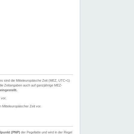
ies sind die Mitteleuropäische Zeit (MEZ, UTC+1)
ie Zeitangaben auch auf ganzjährige MEZ-
ingestellt.
 vor.
 Mitteleuropäischer Zeit vor.
lpunkt (PNP)
der Pegellatte und wird in der Regel