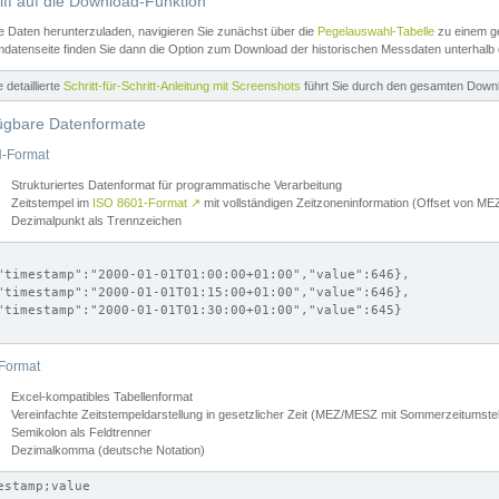
iff auf die Download-Funktion
e Daten herunterzuladen, navigieren Sie zunächst über die
Pegelauswahl-Tabelle
zu einem ge
datenseite finden Sie dann die Option zum Download der historischen Messdaten unterhalb
ne detaillierte
Schritt-für-Schritt-Anleitung mit Screenshots
führt Sie durch den gesamten Down
ügbare Datenformate
-Format
Strukturiertes Datenformat für programmatische Verarbeitung
Zeitstempel im
ISO 8601-Format
↗
mit vollständigen Zeitzoneninformation (Offset von 
Dezimalpunkt als Trennzeichen
"timestamp":"2000-01-01T01:00:00+01:00","value":646},

"timestamp":"2000-01-01T01:15:00+01:00","value":646},

"timestamp":"2000-01-01T01:30:00+01:00","value":645}

Format
Excel-kompatibles Tabellenformat
Vereinfachte Zeitstempeldarstellung in gesetzlicher Zeit (MEZ/MESZ mit Sommerzeitumstel
Semikolon als Feldtrenner
Dezimalkomma (deutsche Notation)
estamp;value
