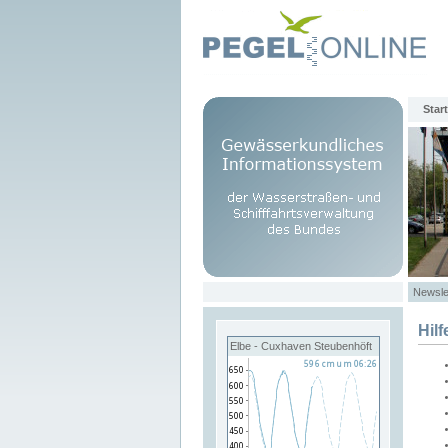
Start
Newsle
Hilf
Elbe - Cuxhaven Steubenhöft