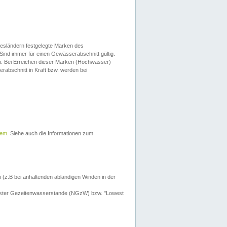
esländern festgelegte Marken des
Sind immer für einen Gewässerabschnitt gültig.
. Bei Erreichen dieser Marken (Hochwasser)
erabschnitt in Kraft bzw. werden bei
tem
. Siehe auch die Informationen zum
 (z.B bei anhaltenden ablandigen Winden in der
drigster Gezeitenwasserstande (NGzW) bzw. "Lowest