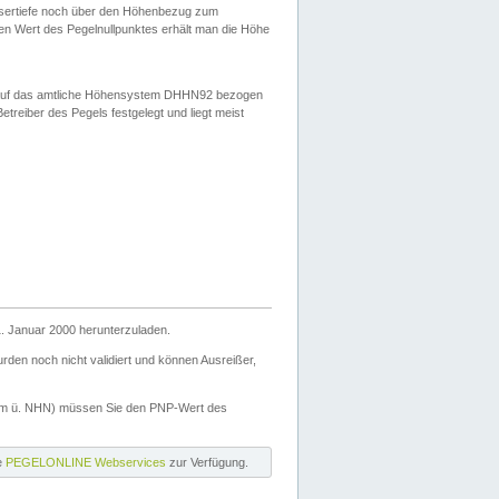
ssertiefe noch über den Höhenbezug zum
en Wert des Pegelnullpunktes erhält man die Höhe
d auf das amtliche Höhensystem DHHN92 bezogen
reiber des Pegels festgelegt und liegt meist
. Januar 2000 herunterzuladen.
den noch nicht validiert und können Ausreißer,
(m ü. NHN) müssen Sie den PNP-Wert des
ie
PEGELONLINE Webservices
zur Verfügung.