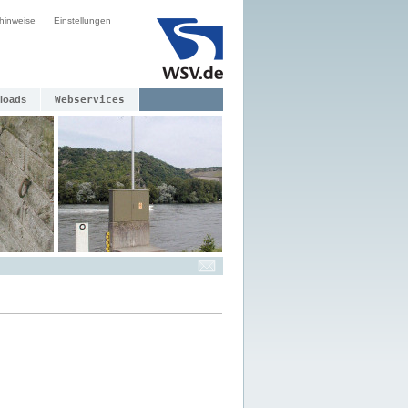
hinweise
Einstellungen
loads
Webservices