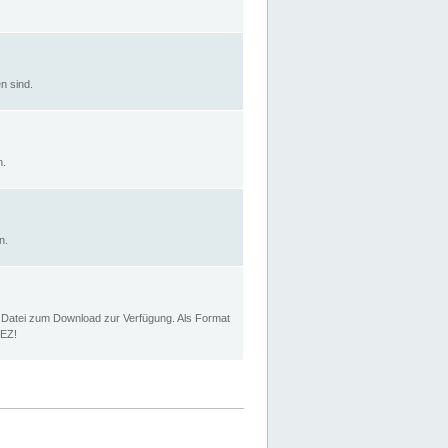
n sind.
n.
n.
p Datei zum Download zur Verfügung. Als Format
MEZ!