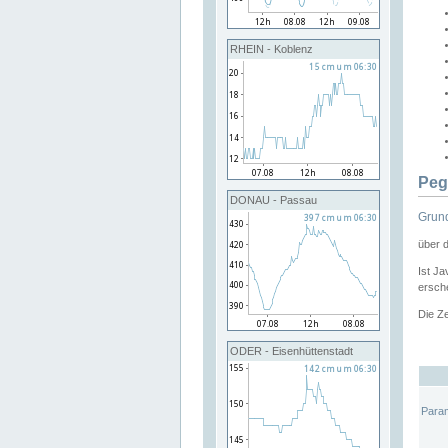
RHEIN - Koblenz
Peg
DONAU - Passau
Grund
über 
Ist Ja
ersche
Die Ze
ODER - Eisenhüttenstadt
Para