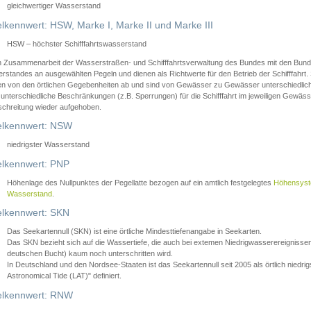
gleichwertiger Wasserstand
lkennwert: HSW, Marke I, Marke II und Marke III
HSW – höchster Schifffahrtswasserstand
in Zusammenarbeit der Wasserstraßen- und Schifffahrtsverwaltung des Bundes mit den Bund
standes an ausgewählten Pegeln und dienen als Richtwerte für den Betrieb der Schifffahrt. 
n von den örtlichen Gegebenheiten ab und sind von Gewässer zu Gewässer unterschiedlich
 unterschiedliche Beschränkungen (z.B. Sperrungen) für die Schifffahrt im jeweiligen Gewäss
schreitung wieder aufgehoben.
lkennwert: NSW
niedrigster Wasserstand
lkennwert: PNP
Höhenlage des Nullpunktes der Pegellatte bezogen auf ein amtlich festgelegtes
Höhensys
Wasserstand
.
lkennwert: SKN
Das Seekartennull (SKN) ist eine örtliche Mindesttiefenangabe in Seekarten.
Das SKN bezieht sich auf die Wassertiefe, die auch bei extemen Niedrigwasserereignissen
deutschen Bucht) kaum noch unterschritten wird.
In Deutschland und den Nordsee-Staaten ist das Seekartennull seit 2005 als örtlich nie
Astronomical Tide (LAT)" definiert.
lkennwert: RNW