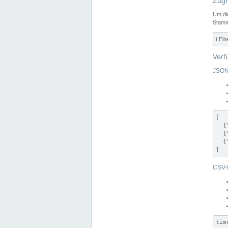
Zugr
Um di
Stamm
ℹ️ Ei
Verf
JSON
[

  {
  {
  {
]
CSV-
tim