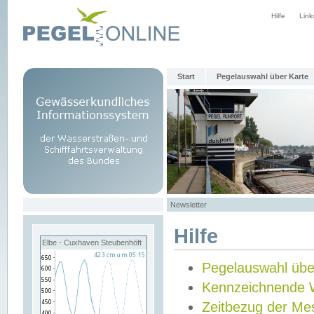
Hilfe
Link
Start
Pegelauswahl über Karte
Newsletter
Hilfe
Elbe - Cuxhaven Steubenhöft
Pegelauswahl übe
Kennzeichnende 
Zeitbezug der Me