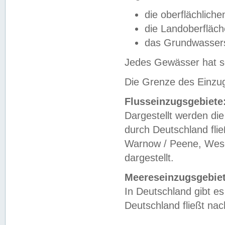
die oberflächlich
die Landoberfläc
das Grundwasser
Jedes Gewässer hat se
Die Grenze des Einzug
Flusseinzugsgebiete
Dargestellt werden die
durch Deutschland fli
Warnow / Peene, Weser
dargestellt.
Meereseinzugsgebiet
In Deutschland gibt 
Deutschland fließt n