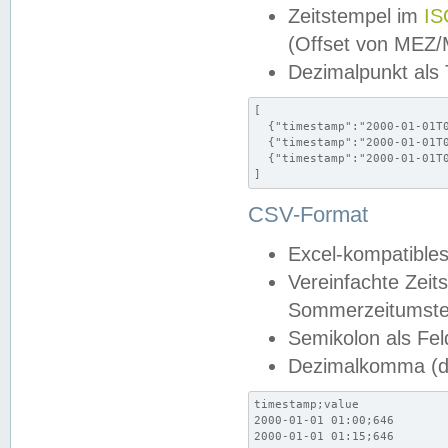
Zeitstempel im
IS
(Offset von MEZ
Dezimalpunkt als
[

  {"timestamp":"2000-01-01T0
  {"timestamp":"2000-01-01T0
  {"timestamp":"2000-01-01T0
]
CSV-Format
Excel-kompatibles
Vereinfachte Zeit
Sommerzeitumstel
Semikolon als Fel
Dezimalkomma (de
timestamp;value

2000-01-01 01:00;646

2000-01-01 01:15;646
