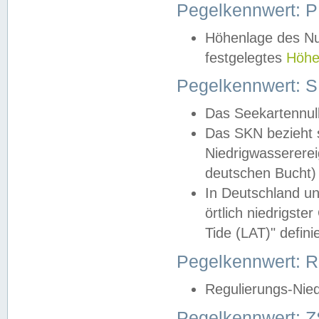
Pegelkennwert: 
Höhenlage des Nul
festgelegtes
Höhe
Pegelkennwert: 
Das Seekartennull
Das SKN bezieht s
Niedrigwassererei
deutschen Bucht) 
In Deutschland un
örtlich niedrigst
Tide (LAT)" definie
Pegelkennwert:
Regulierungs-Nie
Pegelkennwert: Z