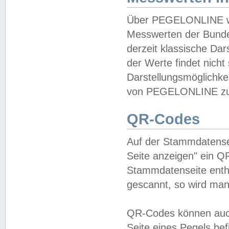
Über PEGELONLINE wer
Messwerten der Bundes
derzeit klassische Da
der Werte findet nicht 
Darstellungsmöglichkei
von PEGELONLINE zu 
QR-Codes
Auf der Stammdatensei
Seite anzeigen" ein Q
Stammdatenseite enthä
gescannt, so wird man
QR-Codes können auc
Seite eines Pegels be