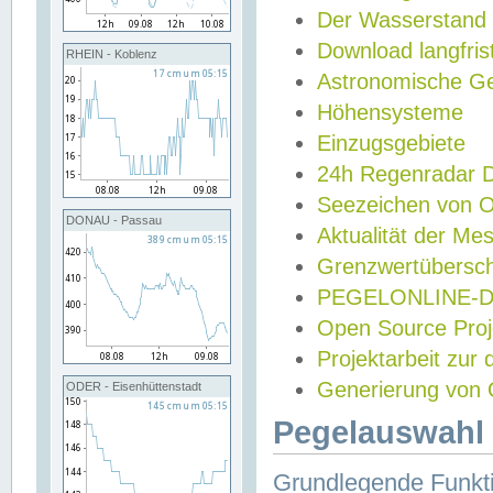
Der Wasserstand
Download langfris
RHEIN - Koblenz
Astronomische Gez
Höhensysteme
Einzugsgebiete
24h Regenradar
Seezeichen von 
DONAU - Passau
Aktualität der Me
Grenzwertübersch
PEGELONLINE-Di
Open Source Projek
Projektarbeit zur
Generierung von 
ODER - Eisenhüttenstadt
Pegelauswahl 
Grundlegende Funkti