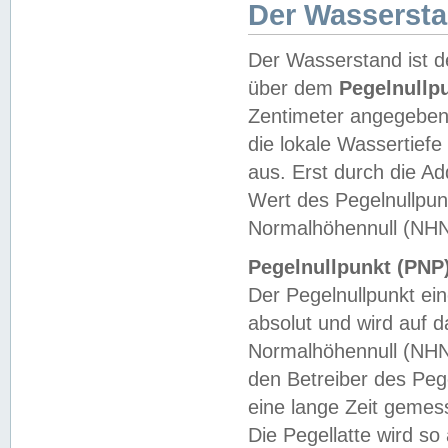
Der Wasserst
Der Wasserstand ist d
über dem
Pegelnullp
Zentimeter angegeben
die lokale Wassertie
aus. Erst durch die A
Wert des Pegelnullpun
Normalhöhennull (NHN
Pegelnullpunkt (PNP)
Der Pegelnullpunkt ei
absolut und wird auf
Normalhöhennull (NHN
den Betreiber des Pege
eine lange Zeit geme
Die Pegellatte wird s