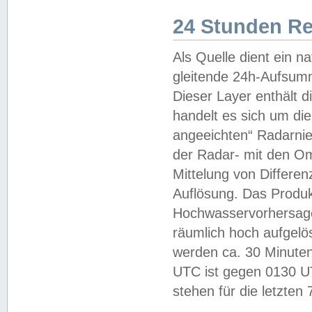
24 Stunden R
Als Quelle dient ein n
gleitende 24h-Aufsum
Dieser Layer enthält
handelt es sich um di
angeeichten“ Radarnie
der Radar- mit den O
Mittelung von Differe
Auflösung. Das Produk
Hochwasservorhersagez
räumlich hoch aufgelö
werden ca. 30 Minuten
UTC ist gegen 0130 UTC
stehen für die letzten