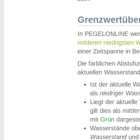
Grenzwertüber
In PEGELONLINE werde
mittleren niedrigsten
einer Zeitspanne in Be
Die farblichen Abstuf
aktuellen Wasserstand
Ist der aktuelle 
als
niedriger Was
Liegt der aktue
gilt dies als
mittle
mit
Grün
dargestel
Wasserstände obe
Wasserstand
und