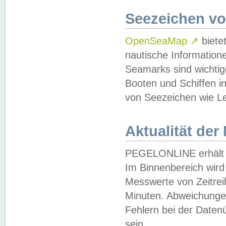
Seezeichen v
OpenSeaMap
↗
biete
nautische Information
Seamarks sind wichtig
Booten und Schiffen i
von Seezeichen wie Le
Aktualität der
PEGELONLINE erhält u
Im Binnenbereich wird 
Messwerte von Zeitreih
Minuten. Abweichungen
Fehlern bei der Daten
sein.