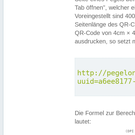
Tab öffnen", welcher 
Voreingestellt sind 4
Seitenlänge des QR-C
QR-Code von 4cm × 4c
ausdrucken, so setzt 
http://pegelo
uuid=a6ee8177
Die Formel zur Berech
lautet:
			(DPI × Druckkantenlänge in cm) ÷ 2,54 = Kantenlänge in Pixel
