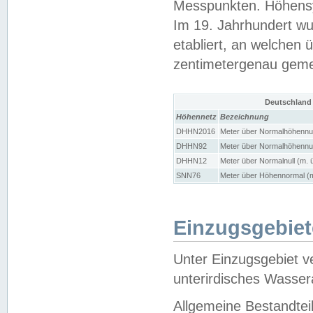
Messpunkten. Höhensy
Im 19. Jahrhundert wu
etabliert, an welchen 
zentimetergenau gem
Deutschland
Höhennetz
Bezeichnung
DHHN2016
Meter über Normalhöhennul
DHHN92
Meter über Normalhöhennul
DHHN12
Meter über Normalnull (m. 
SNN76
Meter über Höhennormal (m
Einzugsgebiet
Unter Einzugsgebiet v
unterirdisches Wasser
Allgemeine Bestandtei