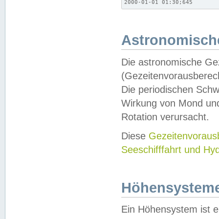
2000-01-01 01:30;645
Astronomische
Die astronomische Gez
(Gezeitenvorausberec
Die periodischen Schw
Wirkung von Mond und
Rotation verursacht.
Diese
Gezeitenvorau
Seeschifffahrt und Hy
Höhensystem
Ein Höhensystem ist e