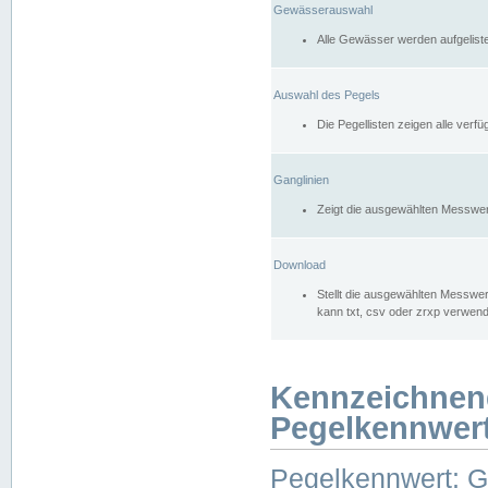
Gewässerauswahl
Alle Gewässer werden aufgelist
Auswahl des Pegels
Die Pegellisten zeigen alle ver
Ganglinien
Zeigt die ausgewählten Messwer
Download
Stellt die ausgewählten Messwer
kann txt, csv oder zrxp verwen
Kennzeichnen
Pegelkennwer
Pegelkennwert: 