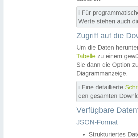
ℹ️ Für programmatisch
Werte stehen auch d
Zugriff auf die D
Um die Daten herunter
Tabelle
zu einem gewün
Sie dann die Option z
Diagrammanzeige.
ℹ️ Eine detaillierte
Schr
den gesamten Downlo
Verfügbare Daten
JSON-Format
Strukturiertes Da