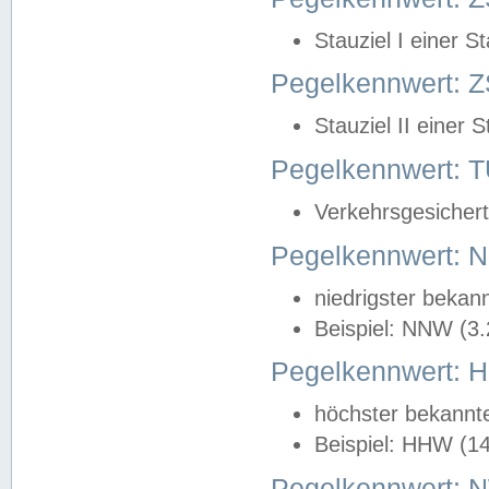
Stauziel I einer S
Pegelkennwert: Z
Stauziel II einer 
Pegelkennwert:
Verkehrsgesichert
Pegelkennwert:
niedrigster bekan
Beispiel: NNW (3
Pegelkennwert:
höchster bekannt
Beispiel: HHW (1
Pegelkennwert: 