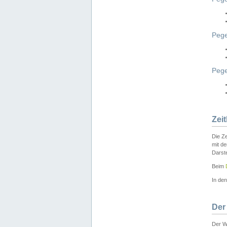
Pege
Peg
Zei
Die Ze
mit d
Darst
Beim
In de
Der
Der W