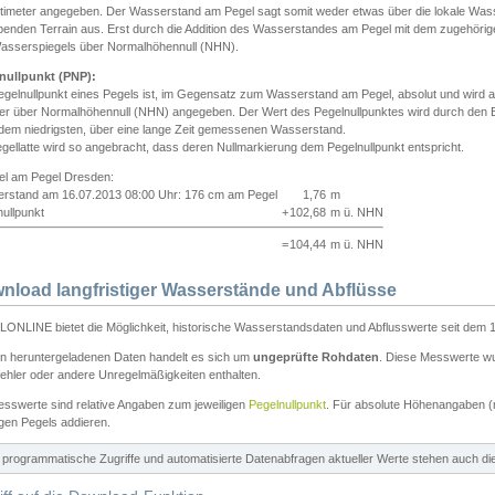
ntimeter angegeben. Der Wasserstand am Pegel sagt somit weder etwas über die lokale Wa
enden Terrain aus. Erst durch die Addition des Wasserstandes am Pegel mit dem zugehörig
asserspiegels über Normalhöhennull (NHN).
nullpunkt (PNP):
egelnullpunkt eines Pegels ist, im Gegensatz zum Wasserstand am Pegel, absolut und wir
ter über Normalhöhennull (NHN) angegeben. Der Wert des Pegelnullpunktes wird durch den Bet
 dem niedrigsten, über eine lange Zeit gemessenen Wasserstand.
gellatte wird so angebracht, dass deren Nullmarkierung dem Pegelnullpunkt entspricht.
iel am Pegel Dresden:
rstand am 16.07.2013 08:00 Uhr: 176 cm am Pegel
1,76
m
ullpunkt
+
102,68
m ü. NHN
=
104,44
m ü. NHN
nload langfristiger Wasserstände und Abflüsse
ONLINE bietet die Möglichkeit, historische Wasserstandsdaten und Abflusswerte seit dem 1
en heruntergeladenen Daten handelt es sich um
ungeprüfte Rohdaten
. Diese Messwerte wur
ehler oder andere Unregelmäßigkeiten enthalten.
esswerte sind relative Angaben zum jeweiligen
Pegelnullpunkt
. Für absolute Höhenangaben 
igen Pegels addieren.
ür programmatische Zugriffe und automatisierte Datenabfragen aktueller Werte stehen auch d