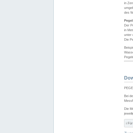
in Ze
umgeb
des W
Pegel
Der P
in Me
unter
Die Pe
Beisp
Wasse
Pegeln
Dow
PEGEL
Bei d
Messf
Die M
jeweil
ℹ️ F