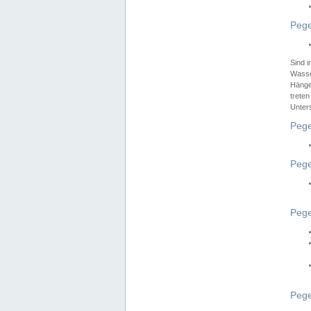
Pege
Sind 
Wasser
Hänge
treten
Unter
Pege
Pege
Pege
Pege