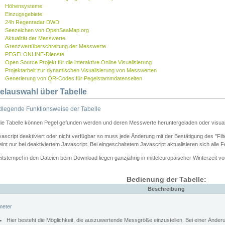
Höhensysteme
Einzugsgebiete
24h Regenradar DWD
Seezeichen von OpenSeaMap.org
Aktualität der Messwerte
Grenzwertüberschreitung der Messwerte
PEGELONLINE-Dienste
Open Source Projekt für die interaktive Online Visualisierung
Projektarbeit zur dynamischen Visualisierung von Messwerten
Generierung von QR-Codes für Pegelstammdatenseiten
elauswahl über Tabelle
legende Funktionsweise der Tabelle
die Tabelle können Pegel gefunden werden und deren Messwerte heruntergeladen oder visuali
vascript deaktiviert oder nicht verfügbar so muss jede Änderung mit der Bestätigung des "Filt
int nur bei deaktiviertem Javascript. Bei eingeschaltetem Javascript aktualisieren sich alle 
itstempel in den Dateien beim Download liegen ganzjährig in mitteleuropäischer Winterzeit vo
Bedienung der Tabelle:
Beschreibung
meter
Hier besteht die Möglichkeit, die auszuwertende Messgröße einzustellen. Bei einer Ände