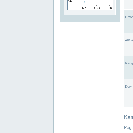
Gewä
Ausw
Gangl
Down
Ken
Pege