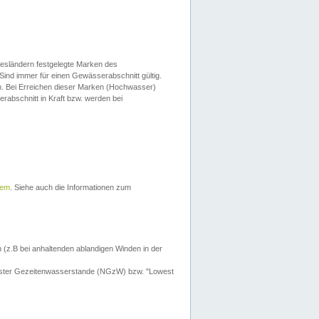
esländern festgelegte Marken des
Sind immer für einen Gewässerabschnitt gültig.
. Bei Erreichen dieser Marken (Hochwasser)
erabschnitt in Kraft bzw. werden bei
tem
. Siehe auch die Informationen zum
 (z.B bei anhaltenden ablandigen Winden in der
drigster Gezeitenwasserstande (NGzW) bzw. "Lowest