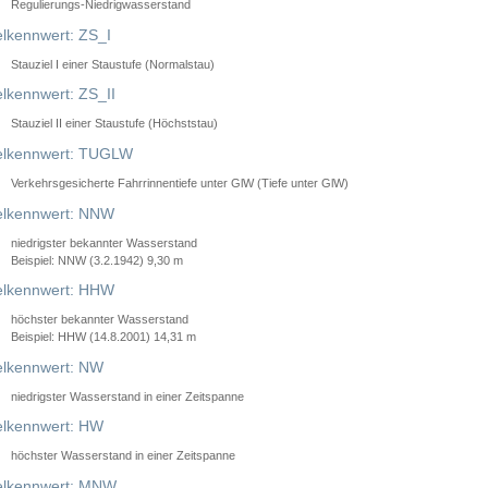
Regulierungs-Niedrigwasserstand
lkennwert: ZS_I
Stauziel I einer Staustufe (Normalstau)
lkennwert: ZS_II
Stauziel II einer Staustufe (Höchststau)
elkennwert: TUGLW
Verkehrsgesicherte Fahrrinnentiefe unter GlW (Tiefe unter GlW)
lkennwert: NNW
niedrigster bekannter Wasserstand
Beispiel: NNW (3.2.1942) 9,30 m
lkennwert: HHW
höchster bekannter Wasserstand
Beispiel: HHW (14.8.2001) 14,31 m
lkennwert: NW
niedrigster Wasserstand in einer Zeitspanne
lkennwert: HW
höchster Wasserstand in einer Zeitspanne
elkennwert: MNW