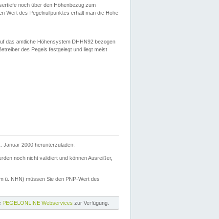
ssertiefe noch über den Höhenbezug zum
en Wert des Pegelnullpunktes erhält man die Höhe
d auf das amtliche Höhensystem DHHN92 bezogen
reiber des Pegels festgelegt und liegt meist
. Januar 2000 herunterzuladen.
den noch nicht validiert und können Ausreißer,
(m ü. NHN) müssen Sie den PNP-Wert des
ie
PEGELONLINE Webservices
zur Verfügung.