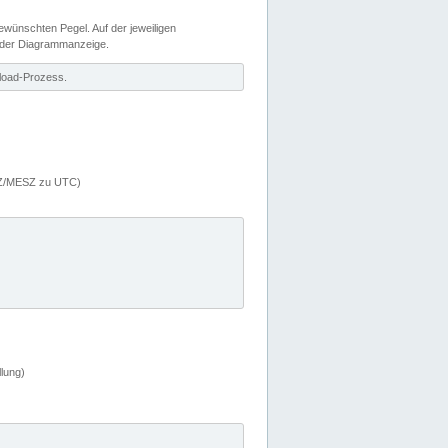
wünschten Pegel. Auf der jeweiligen
 der Diagrammanzeige.
load-Prozess.
MEZ/MESZ zu UTC)
lung)