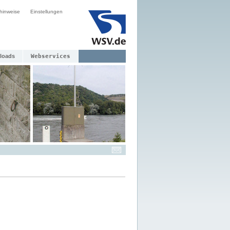
hinweise
Einstellungen
loads
Webservices