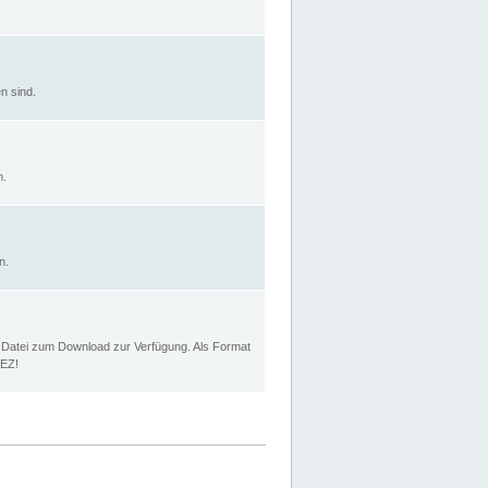
n sind.
n.
n.
p Datei zum Download zur Verfügung. Als Format
MEZ!