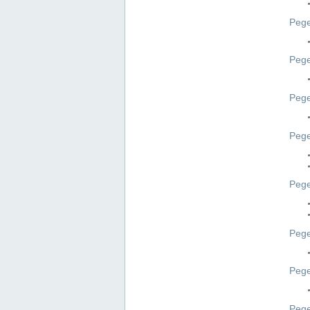
Pege
Pege
Peg
Pege
Pege
Pege
Pege
Peg