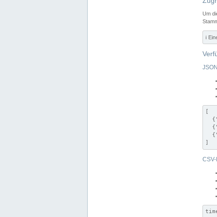
Zugr
Um di
Stamm
ℹ️ Ei
Verf
JSON
[

  {
  {
  {
]
CSV-
tim