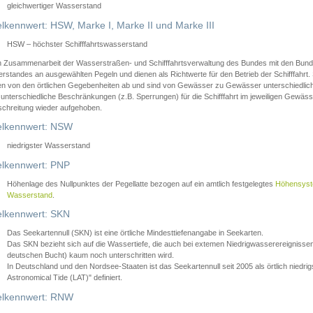
gleichwertiger Wasserstand
lkennwert: HSW, Marke I, Marke II und Marke III
HSW – höchster Schifffahrtswasserstand
in Zusammenarbeit der Wasserstraßen- und Schifffahrtsverwaltung des Bundes mit den Bund
standes an ausgewählten Pegeln und dienen als Richtwerte für den Betrieb der Schifffahrt. 
n von den örtlichen Gegebenheiten ab und sind von Gewässer zu Gewässer unterschiedlich
 unterschiedliche Beschränkungen (z.B. Sperrungen) für die Schifffahrt im jeweiligen Gewäss
schreitung wieder aufgehoben.
lkennwert: NSW
niedrigster Wasserstand
lkennwert: PNP
Höhenlage des Nullpunktes der Pegellatte bezogen auf ein amtlich festgelegtes
Höhensys
Wasserstand
.
lkennwert: SKN
Das Seekartennull (SKN) ist eine örtliche Mindesttiefenangabe in Seekarten.
Das SKN bezieht sich auf die Wassertiefe, die auch bei extemen Niedrigwasserereignissen
deutschen Bucht) kaum noch unterschritten wird.
In Deutschland und den Nordsee-Staaten ist das Seekartennull seit 2005 als örtlich nie
Astronomical Tide (LAT)" definiert.
lkennwert: RNW