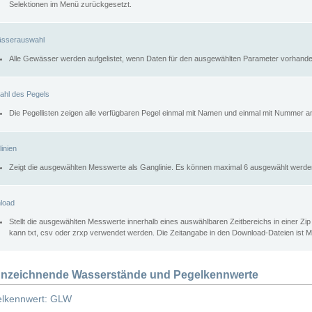
Selektionen im Menü zurückgesetzt.
sserauswahl
Alle Gewässer werden aufgelistet, wenn Daten für den ausgewählten Parameter vorhande
ahl des Pegels
Die Pegellisten zeigen alle verfügbaren Pegel einmal mit Namen und einmal mit Nummer a
inien
Zeigt die ausgewählten Messwerte als Ganglinie. Es können maximal 6 ausgewählt werde
load
Stellt die ausgewählten Messwerte innerhalb eines auswählbaren Zeitbereichs in einer Zi
kann txt, csv oder zrxp verwendet werden. Die Zeitangabe in den Download-Dateien ist 
nzeichnende Wasserstände und Pegelkennwerte
lkennwert: GLW