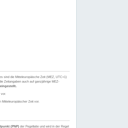
ies sind die Mitteleuropäische Zeit (MEZ, UTC+1)
ie Zeitangaben auch auf ganzjährige MEZ-
ingestellt.
 vor.
 Mitteleuropäischer Zeit vor.
lpunkt (PNP)
der Pegellatte und wird in der Regel