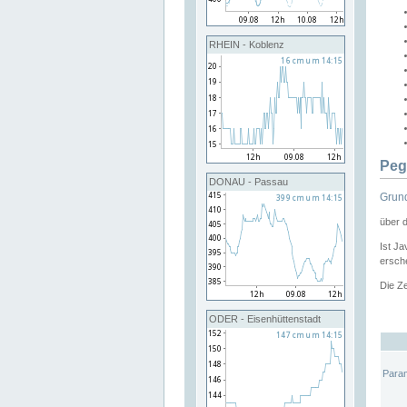
RHEIN - Koblenz
Peg
DONAU - Passau
Grund
über 
Ist Ja
ersche
Die Ze
ODER - Eisenhüttenstadt
Para