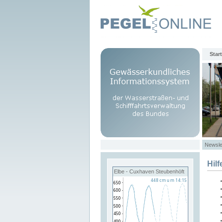
Start
Newsle
Hilf
Elbe - Cuxhaven Steubenhöft