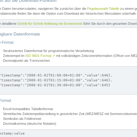
iff auf die Download-Funktion
e Daten herunterzuladen, navigieren Sie zunächst über die
Pegelauswahl-Tabelle
zu einem ge
datenseite finden Sie dann die Option zum Download der historischen Messdaten unterhalb
ne detaillierte
Schritt-für-Schritt-Anleitung mit Screenshots
führt Sie durch den gesamten Down
ügbare Datenformate
-Format
Strukturiertes Datenformat für programmatische Verarbeitung
Zeitstempel im
ISO 8601-Format
↗
mit vollständigen Zeitzoneninformation (Offset von 
Dezimalpunkt als Trennzeichen
"timestamp":"2000-01-01T01:00:00+01:00","value":646},

"timestamp":"2000-01-01T01:15:00+01:00","value":646},

"timestamp":"2000-01-01T01:30:00+01:00","value":645}

Format
Excel-kompatibles Tabellenformat
Vereinfachte Zeitstempeldarstellung in gesetzlicher Zeit (MEZ/MESZ mit Sommerzeitumstel
Semikolon als Feldtrenner
Dezimalkomma (deutsche Notation)
estamp;value
