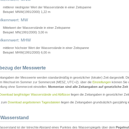
mittlerer niedrigster Wert der Wasserstände in einer Zeitspanne
Beispiel: MNW(1991/2000) 1,22 m
lkennwert: MW
Mittelwert der Wasserstände in einer Zeitspanne
Beispiel: MN(1991/2000) 3,00 m
elkennwert: MHW
mittlerer höchster Wert der Wasserstände in einer Zeitspanne
Beispiel: MHW(1991/2000) 6,00 m
tbezug der Messwerte
itangaben der Messwerte werden standardmäßig in gesetzlicher (lokaler) Zeit dargestellt. D
em Wechsel im Sommer zur Sommerzeit (MESZ, UTC+2). über die
Einstellungen
können Sie d
ellung ohne Sommerzeit einstellen.
Momentan sind alle Zeitangaben auf gesetzliche Zeit e
Download langfristiger Wasserstände und Abflüsse
liegen die Zeitangaben in gesetzlicher Zeit
n zum
Download angebotenen Tagesdateien
liegen die Zeitangaben grundsätzlich ganzjährig in
 Wasserstand
asserstand ist der lotrechte Abstand eines Punktes des Wasserspiegels über dem
Pegelnul