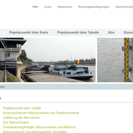
Hilfe
Links
Impressum
Nutzungsbedingungen
Datenschutz
Pegelauswahl über Karte
Pegelauswahl über Tabelle
Abo
Down
tter
e
Pegelauswahl über Tabelle
Kennzeichnende Wasserstände und Pegelkennwerte
Zeitbezug der Messwerte
Der Wasserstand
Download langfristiger Wasserstände und Abflüsse
Astronomische Gezeitenganglinie (Astrotide)